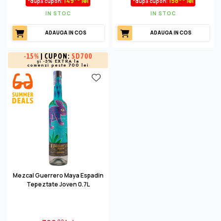
149
lei
158
lei
*după cupon:
*după cupon:
IN STOC
IN STOC
ADAUGA IN COS
ADAUGA IN COS
-
15%
| CUPON:
SD700
și -3% EXTRA la
comenzi peste 700 lei
Mezcal Guerrero Maya Espadin
Tepeztate Joven 0.7L