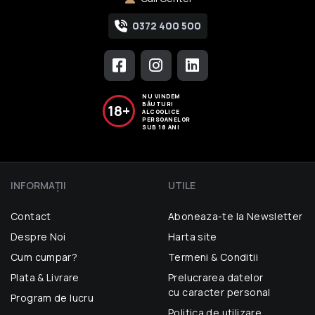
0372 400 500
NU VINDEM
BĂUTURI
18+
ALCOOLICE
PERSOANELOR
SUB 18 ANI
INFORMAŢII
UTILE
Contact
Aboneaza-te la Newsletter
Despre Noi
Harta site
Cum cumpar?
Termeni & Conditii
Plata & Livrare
Prelucrarea datelor
cu caracter personal
Program de lucru
Politica de utilizare