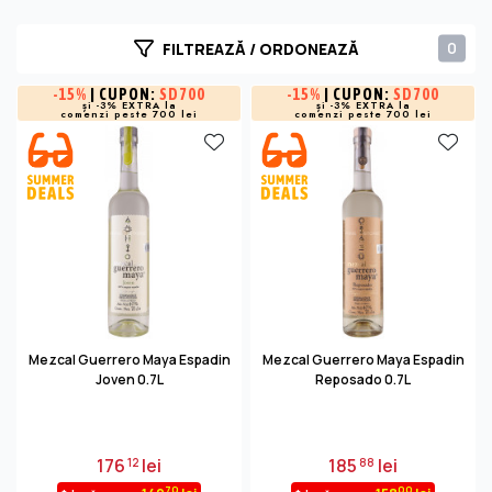
0
FILTREAZĂ / ORDONEAZĂ
-
15%
| CUPON:
SD700
-
15%
| CUPON:
SD700
și -3% EXTRA la
și -3% EXTRA la
comenzi peste 700 lei
comenzi peste 700 lei
Mezcal Guerrero Maya Espadin
Mezcal Guerrero Maya Espadin
Joven 0.7L
Reposado 0.7L
176
lei
185
lei
12
88
70
00