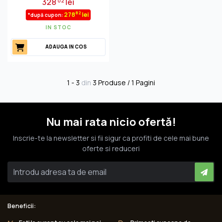
328
lei
02
82
278
lei
*după cupon:
IN STOC
ADAUGA IN COS
1 - 3
din
3 Produse / 1 Pagini
Nu mai rata nicio ofertă!
Inscrie-te la newsletter si fii sigur ca profiti de cele mai bune
oferte si reduceri
Beneficii: