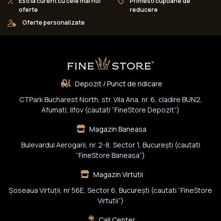
Esti la curent cu cele mai noi
Primesti cupoane de
oferte
reducere
Oferte personalizate
Depozit / Punct de ridicare
CTPark Bucharest North, str. Vila Ana, nr. 6, cladire BUN2,
Afumati, Ilfov (cautati “FineStore Depozit”)
Magazin Baneasa
Bulevardul Aerogarii, nr. 2-8, Sector 1, Bucureşti (cautati
“FineStore Baneasa”)
Magazin Virtutii
Șoseaua Virtuții, nr 56E, Sector 6, București (cautati “FineStore
Virtutii”)
Call Center