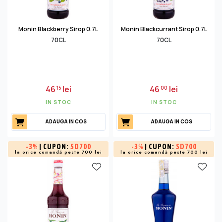
Monin Blackberry Sirop 0.7L
Monin Blackcurrant Sirop 0.7L
70CL
70CL
46
lei
46
lei
15
00
IN STOC
IN STOC
ADAUGA IN COS
ADAUGA IN COS
-
3%
| CUPON:
SD700
-
3%
| CUPON:
SD700
la orice comandă peste 700 lei
la orice comandă peste 700 lei