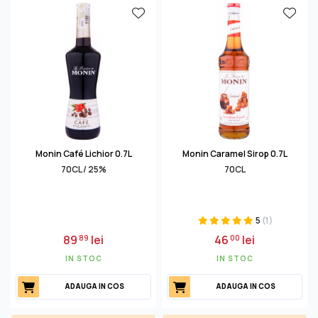
Monin Café Lichior 0.7L
Monin Caramel Sirop 0.7L
70CL / 25%
70CL
5
(1)
89
lei
46
lei
89
00
IN STOC
IN STOC
ADAUGA IN COS
ADAUGA IN COS