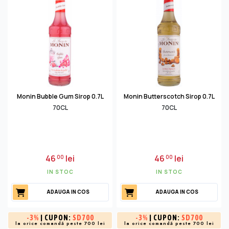
Monin Bubble Gum Sirop 0.7L
Monin Butterscotch Sirop 0.7L
70CL
70CL
46
lei
46
lei
00
00
IN STOC
IN STOC
ADAUGA IN COS
ADAUGA IN COS
-
3%
| CUPON:
SD700
-
3%
| CUPON:
SD700
la orice comandă peste 700 lei
la orice comandă peste 700 lei