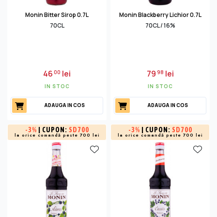
Monin Bitter Sirop 0.7L
Monin Blackberry Lichior 0.7L
70CL
70CL / 16%
46
lei
79
lei
00
98
IN STOC
IN STOC
ADAUGA IN COS
ADAUGA IN COS
-
3%
| CUPON:
SD700
-
3%
| CUPON:
SD700
la orice comandă peste 700 lei
la orice comandă peste 700 lei