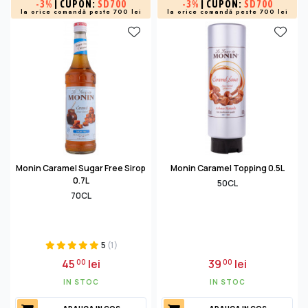
-
3%
| CUPON:
SD700
-
3%
| CUPON:
SD700
la orice comandă peste 700 lei
la orice comandă peste 700 lei
Monin Caramel Sugar Free Sirop
Monin Caramel Topping 0.5L
0.7L
50CL
70CL
5
(1)
45
lei
39
lei
00
00
IN STOC
IN STOC