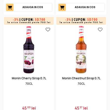
ADAUGA IN COS
ADAUGA IN COS
-
3%
| CUPON:
SD700
-
3%
| CUPON:
SD700
la orice comandă peste 700 lei
la orice comandă peste 700 lei
Monin Cherry Sirop 0.7L
Monin Chestnut Sirop 0.7L
70CL
70CL
45
lei
45
lei
00
57