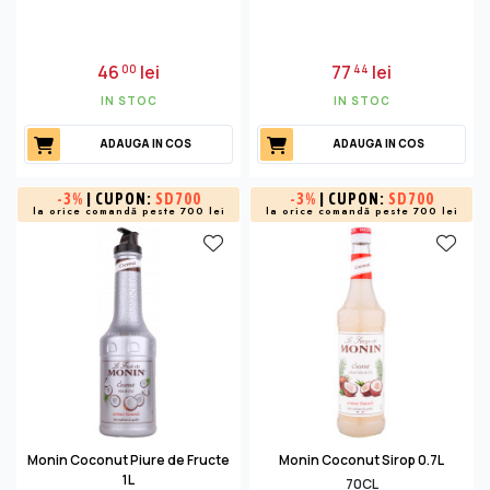
46
lei
77
lei
00
44
IN STOC
IN STOC
ADAUGA IN COS
ADAUGA IN COS
-
3%
| CUPON:
SD700
-
3%
| CUPON:
SD700
la orice comandă peste 700 lei
la orice comandă peste 700 lei
Monin Coconut Piure de Fructe
Monin Coconut Sirop 0.7L
1L
70CL