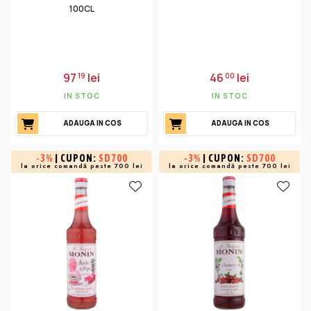
100CL
97
lei
46
lei
19
00
IN STOC
IN STOC
ADAUGA IN COS
ADAUGA IN COS
-
3%
| CUPON:
SD700
-
3%
| CUPON:
SD700
la orice comandă peste 700 lei
la orice comandă peste 700 lei