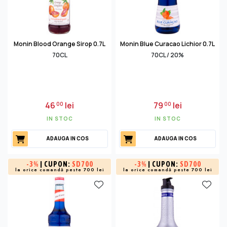
Monin Blood Orange Sirop 0.7L
Monin Blue Curacao Lichior 0.7L
70CL
70CL / 20%
46
lei
79
lei
00
00
IN STOC
IN STOC
ADAUGA IN COS
ADAUGA IN COS
-
3%
| CUPON:
SD700
-
3%
| CUPON:
SD700
la orice comandă peste 700 lei
la orice comandă peste 700 lei