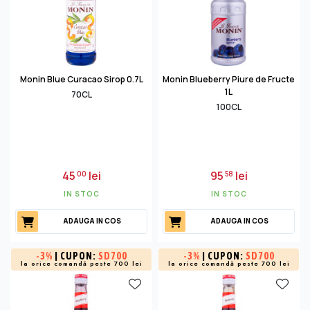
Monin Blue Curacao Sirop 0.7L
Monin Blueberry Piure de Fructe
1L
70CL
100CL
45
lei
95
lei
00
58
IN STOC
IN STOC
ADAUGA IN COS
ADAUGA IN COS
-
3%
| CUPON:
SD700
-
3%
| CUPON:
SD700
la orice comandă peste 700 lei
la orice comandă peste 700 lei