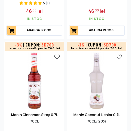
5
(1)
46
lei
46
lei
00
00
IN STOC
IN STOC
ADAUGA IN COS
ADAUGA IN COS
-
3%
| CUPON:
SD700
-
3%
| CUPON:
SD700
la orice comandă peste 700 lei
la orice comandă peste 700 lei
Monin Cinnamon Sirop 0.7L
Monin Coconut Lichior 0.7L
70CL
70CL / 20%