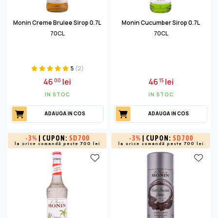
Monin Creme Brulee Sirop 0.7L
Monin Cucumber Sirop 0.7L
70CL
70CL
5
(2)
46
lei
46
lei
00
15
IN STOC
IN STOC
ADAUGA IN COS
ADAUGA IN COS
-
3%
| CUPON:
SD700
-
3%
| CUPON:
SD700
la orice comandă peste 700 lei
la orice comandă peste 700 lei