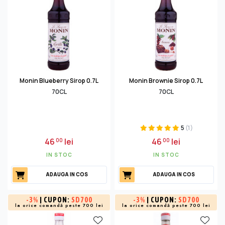
Monin Blueberry Sirop 0.7L
Monin Brownie Sirop 0.7L
70CL
70CL
5
(1)
46
lei
46
lei
00
00
IN STOC
IN STOC
ADAUGA IN COS
ADAUGA IN COS
-
3%
| CUPON:
SD700
-
3%
| CUPON:
SD700
la orice comandă peste 700 lei
la orice comandă peste 700 lei