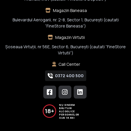
Magazin Baneasa
Bulevardul Aerogarii, nr. 2-8, Sector 1, Bucureşti (cautati
“FineStore Baneasa”)
Magazin Virtutii
Șoseaua Virtuții, nr 56E, Sector 6, București (cautati “FineStore
Virtutii”)
Call Center
0372 400 500
NU VINDEM
BĂUTURI
18+
ALCOOLICE
PERSOANELOR
SUB 18 ANI