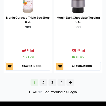
Monin Curacao Triple Sec Sirop
Monin Dark Chocolate Topping
0.7L
0.5L
70CL
50CL
46
lei
39
lei
15
00
IN STOC
IN STOC
ADAUGA IN COS
ADAUGA IN COS
1
2
3
4
1 - 40
din
122 Produse / 4 Pagini