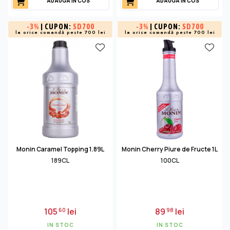
ADAUGA IN COS
ADAUGA IN COS
-
3%
| CUPON:
SD700
-
3%
| CUPON:
SD700
la orice comandă peste 700 lei
la orice comandă peste 700 lei
Monin Caramel Topping 1.89L
Monin Cherry Piure de Fructe 1L
189CL
100CL
105
lei
89
lei
60
98
IN STOC
IN STOC