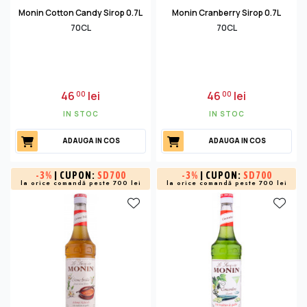
Monin Cotton Candy Sirop 0.7L
Monin Cranberry Sirop 0.7L
70CL
70CL
46
lei
46
lei
00
00
IN STOC
IN STOC
ADAUGA IN COS
ADAUGA IN COS
-
3%
| CUPON:
SD700
-
3%
| CUPON:
SD700
la orice comandă peste 700 lei
la orice comandă peste 700 lei