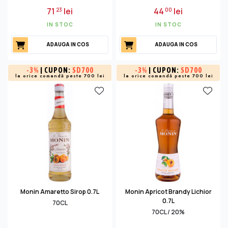
71
lei
44
lei
23
00
IN STOC
IN STOC
ADAUGA IN COS
ADAUGA IN COS
-
3%
| CUPON:
SD700
-
3%
| CUPON:
SD700
la orice comandă peste 700 lei
la orice comandă peste 700 lei
Monin Amaretto Sirop 0.7L
Monin Apricot Brandy Lichior
0.7L
70CL
70CL / 20%