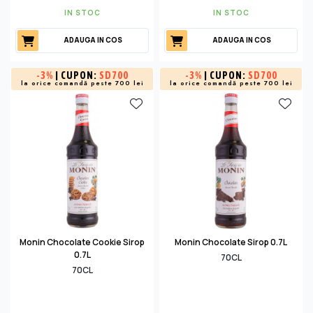
IN STOC
IN STOC
ADAUGA IN COS
ADAUGA IN COS
-
3%
| CUPON:
SD700
-
3%
| CUPON:
SD700
la orice comandă peste 700 lei
la orice comandă peste 700 lei
Monin Chocolate Cookie Sirop
Monin Chocolate Sirop 0.7L
0.7L
70CL
70CL