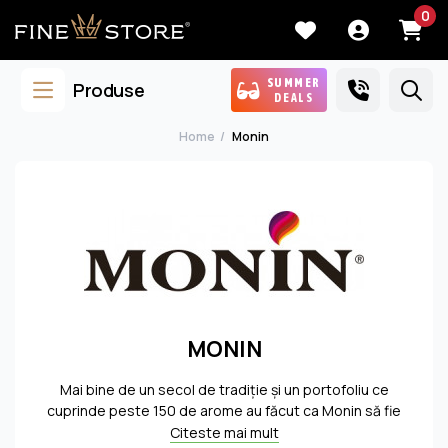
0
SUMMER
Produse
DEALS
Home
Monin
MONIN
Mai bine de un secol de tradiţie şi un portofoliu ce
cuprinde peste 150 de arome au făcut ca Monin să fie
astăzi un brand de referinţă pe piaţa băuturilor din
Citeste mai mult