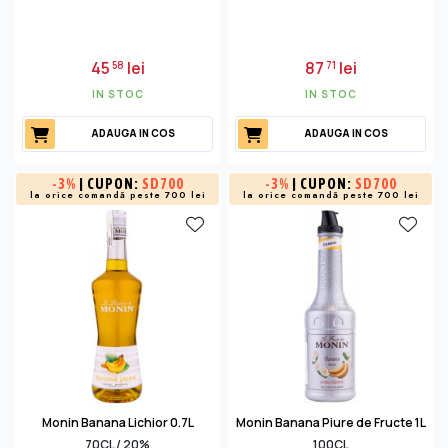
45
lei
87
lei
58
71
IN STOC
IN STOC
ADAUGA IN COS
ADAUGA IN COS
-
3%
| CUPON:
SD700
-
3%
| CUPON:
SD700
la orice comandă peste 700 lei
la orice comandă peste 700 lei
Monin Banana Lichior 0.7L
Monin Banana Piure de Fructe 1L
70CL / 20%
100CL