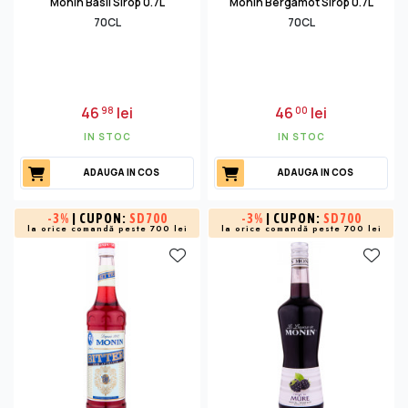
Monin Basil Sirop 0.7L
Monin Bergamot Sirop 0.7L
70CL
70CL
46
lei
46
lei
98
00
IN STOC
IN STOC
ADAUGA IN COS
ADAUGA IN COS
-
3%
| CUPON:
SD700
-
3%
| CUPON:
SD700
la orice comandă peste 700 lei
la orice comandă peste 700 lei