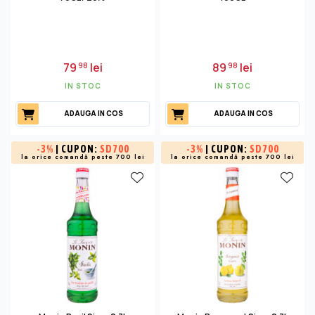
79
lei
89
lei
98
98
IN STOC
IN STOC
ADAUGA IN COS
ADAUGA IN COS
-
3%
| CUPON:
SD700
-
3%
| CUPON:
SD700
la orice comandă peste 700 lei
la orice comandă peste 700 lei