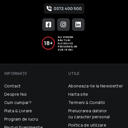
0372 400 500
NU VINDEM
BĂUTURI
18+
ALCOOLICE
PERSOANELOR
SUB 18 ANI
INFORMAŢII
UTILE
Contact
Aboneaza-te la Newsletter
Despre Noi
Harta site
Cum cumpar?
Termeni & Conditii
Plata & Livrare
Prelucrarea datelor
cu caracter personal
Program de lucru
Politica de utilizare
Bauturi Evenimente