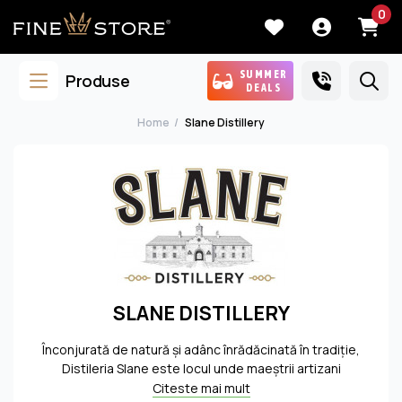
0
SUMMER
Produse
DEALS
Home
Slane Distillery
SLANE DISTILLERY
Înconjurată de natură și adânc înrădăcinată în tradiție,
Distileria Slane este locul unde maeștrii artizani
onorează arta producţiei de whiskey de odinioară prin
Citeste mai mult