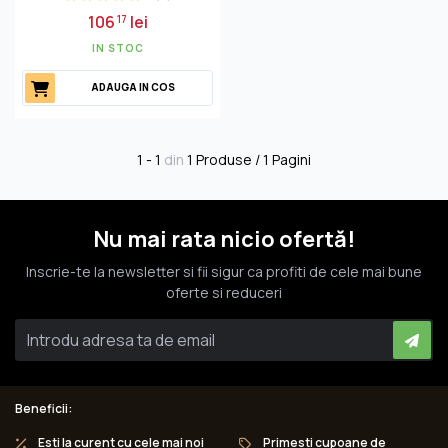
106
lei
17
IN STOC
ADAUGA IN COS
1 - 1
din
1 Produse / 1 Pagini
Nu mai rata nicio ofertă!
Inscrie-te la newsletter si fii sigur ca profiti de cele mai bune
oferte si reduceri
Beneficii:
Esti la curent cu cele mai noi
Primesti cupoane de