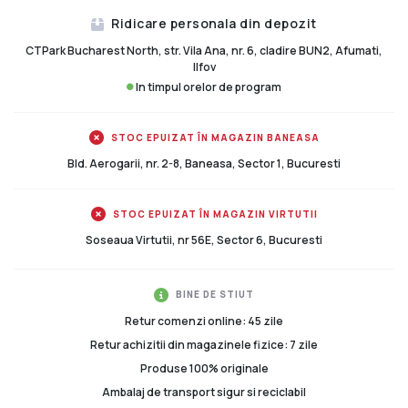
Ridicare personala din depozit
CTPark Bucharest North, str. Vila Ana, nr. 6, cladire BUN2, Afumati,
Ilfov
In timpul orelor de program
STOC EPUIZAT ÎN MAGAZIN BANEASA
Bld. Aerogarii, nr. 2-8, Baneasa, Sector 1, Bucuresti
STOC EPUIZAT ÎN MAGAZIN VIRTUTII
Soseaua Virtutii, nr 56E, Sector 6, Bucuresti
BINE DE STIUT
Retur comenzi online: 45 zile
Retur achizitii din magazinele fizice: 7 zile
Produse 100% originale
Ambalaj de transport sigur si reciclabil