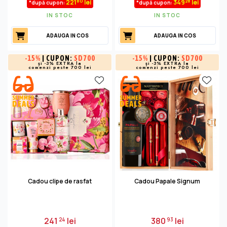
80
28
221
lei
349
lei
*după cupon:
*după cupon:
IN STOC
IN STOC
ADAUGA IN COS
ADAUGA IN COS
-
15%
| CUPON:
SD700
-
15%
| CUPON:
SD700
și -3% EXTRA la
și -3% EXTRA la
comenzi peste 700 lei
comenzi peste 700 lei
Cadou clipe de rasfat
Cadou Papale Signum
241
lei
380
lei
24
93