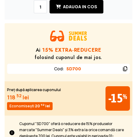
ADAUGA IN COS
Ai
15% EXTRA-REDUCERE
folosind cuponul de mai jos.
Cod
:
SD700
Preț după aplicarea cuponului
-15
%
52
118
lei
92
Economisești
20
lei
Cuponul "SD700" oferă o reducere de 15% produselor
marcate "Summer Deals" și 3% extra la orice comandă care
depășește 700 lei. Cuponul este valabil in perioada 01-