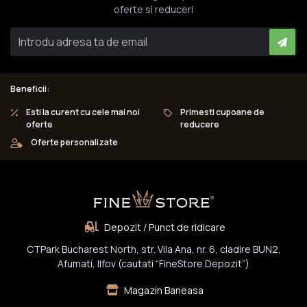
oferte si reduceri
Beneficii:
Esti la curent cu cele mai noi
Primesti cupoane de
oferte
reducere
Oferte personalizate
Depozit / Punct de ridicare
CTPark Bucharest North, str. Vila Ana, nr. 6, cladire BUN2,
Afumati, Ilfov (cautati “FineStore Depozit”)
Magazin Baneasa