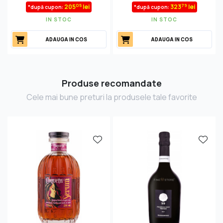
05
79
205
lei
323
lei
*după cupon:
*după cupon:
IN STOC
IN STOC
ADAUGA IN COS
ADAUGA IN COS
Produse recomandate
Cele mai bune preturi la produsele tale favorite