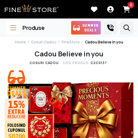
0
SUMMER
Produse
DEALS
Home
Cosuri Cadou
FineStore
Cadou Believe in you
Cadou Believe in you
COSURI CADOU
COD PRODUS:
C2C0137
15%
EXTRA
REDUCERE
FOLOSIND
CUPONUL
SD700