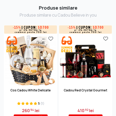
Produse similare
Produse similare cu Cadou Believe in you
-
15%
| CUPON:
SD700
-
15%
| CUPON:
SD700
și -3% EXTRA la
și -3% EXTRA la
comenzi peste 700 lei
comenzi peste 700 lei
Cos Cadou White Delicate
Cadou Red Crystal Gourmet
5
(1)
260
lei
410
lei
94
92