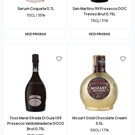
Serum Coqueta 0.7L
San Martino 99 Prosecco DOC
Treviso Brut 0.75L
70CL / 35%
75CL / 11%
VEZI PRODUS
VEZI PRODUS
Foss Marai Strada Di Guia 109
Mozart Gold Chocolate Cream
Prosecco Valdobbiadene DOCG
0.5L
Brut 0.75L
50CL / 17%