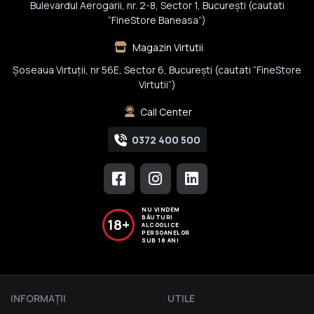
Bulevardul Aerogarii, nr. 2-8, Sector 1, Bucureşti (cautati
“FineStore Baneasa”)
Magazin Virtutii
Șoseaua Virtuții, nr 56E, Sector 6, București (cautati “FineStore
Virtutii”)
Call Center
0372 400 500
NU VINDEM
BĂUTURI
18+
ALCOOLICE
PERSOANELOR
SUB 18 ANI
INFORMAŢII
UTILE