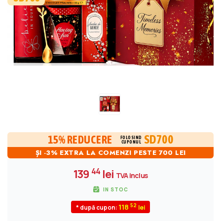
SD700
15% REDUCERE
FOLOSIND
CUPONUL
ȘI -3% EXTRA LA COMENZI PESTE 700 LEI
44
139
lei
TVA inclus
IN STOC
52
118
* după cupon: