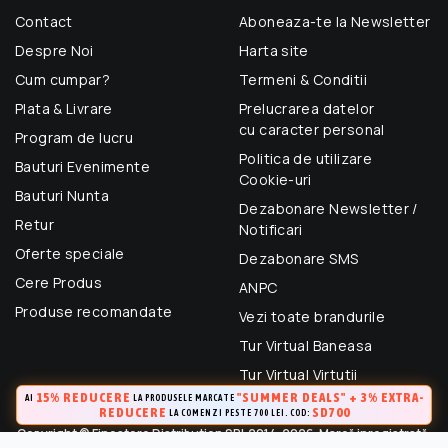
Contact
Aboneaza-te la Newsletter
Despre Noi
Harta site
Cum cumpar?
Termeni & Conditii
Plata & Livrare
Prelucrarea datelor
cu caracter personal
Program de lucru
Politica de utilizare
Bauturi Evenimente
Cookie-uri
Bauturi Nunta
Dezabonare Newsletter /
Retur
Notificari
Oferte speciale
Dezabonare SMS
Cere Produs
ANPC
Produse recomandate
Vezi toate brandurile
Tur Virtual Baneasa
Tur Virtual Virtutii
15% REDUCERE
"SUMMER DEALS" + 3% EXTRA-
AI
LA PRODUSELE MARCATE
REDUCERE
SD700
LA COMENZI PESTE 700 LEI. COD:
Copyright © Finestore Distribution SRL 2014-2026. Marcă inregistrată.