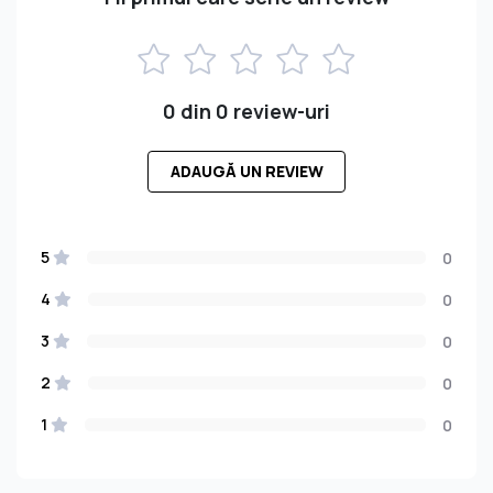
0 din 0 review-uri
ADAUGĂ UN REVIEW
5
0
4
0
3
0
2
0
1
0