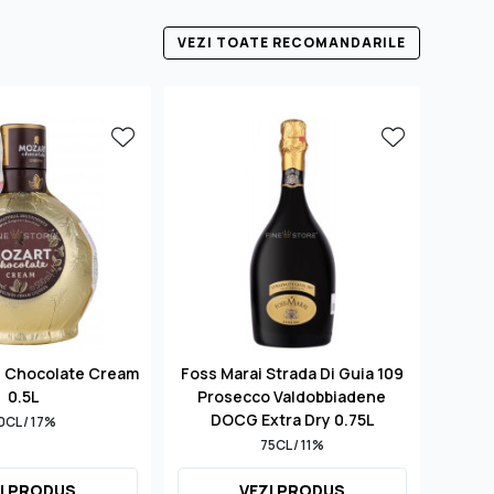
VEZI TOATE RECOMANDARILE
d Chocolate Cream
Foss Marai Strada Di Guia 109
S
0.5L
Prosecco Valdobbiadene
Mill
DOCG Extra Dry 0.75L
0CL / 17%
75CL / 11%
I PRODUS
VEZI PRODUS