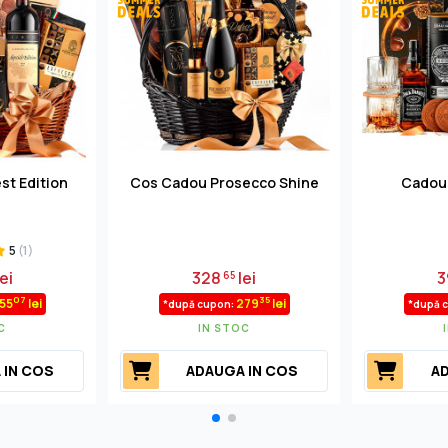
st Edition
Cos Cadou Prosecco Shine
Cadou
5
(1)
ei
328
lei
3
65
07
35
55
lei
279
lei
*după cupon:
*după 
C
IN STOC
 IN COS
ADAUGA IN COS
AD