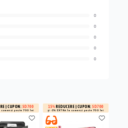
0
0
0
0
0
ERE
| CUPON:
SD700
15%
REDUCERE
| CUPON:
SD700
15%
R
a
comenzi peste 700 lei
și -3% EXTRA la
comenzi peste 700 lei
și -3% 