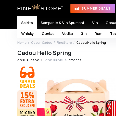
SUMMER DEALS
Spirits
Sampanie & Vin Spumant
Vin
Cosu
Whisky
Coniac
Vodka
Gin
Rom
Teq
Home
Cosuri Cadou
FineStore
Cadou Hello Spring
Cadou Hello Spring
COSURI CADOU
COD PRODUS:
CTC008
15%
EXTRA
REDUCERE
FOLOSIND