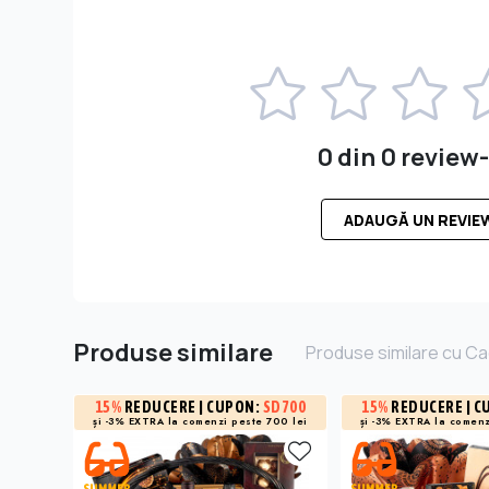
0 din 0 review-
ADAUGĂ UN REVIE
Produse similare
Produse similare cu Ca
15%
REDUCERE
| CUPON:
SD700
15%
REDUCERE
| C
și -3% EXTRA la
comenzi peste 700 lei
și -3% EXTRA la
comenz