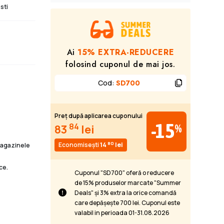
sti
Ai
15% EXTRA-REDUCERE
folosind cuponul de mai jos.
Cod
:
SD700
Preț după aplicarea cuponului
-15
84
%
83
lei
80
Economisești
14
lei
 magazinele
ce.
Cuponul "SD700" oferă o reducere
de 15% produselor marcate "Summer
Deals" și 3% extra la orice comandă
care depășește 700 lei. Cuponul este
valabil in perioada 01-31.08.2026