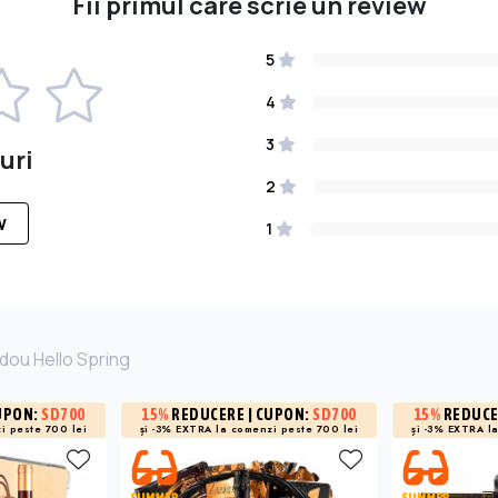
Fii primul care scrie un review
5
4
3
uri
2
W
1
dou Hello Spring
UPON:
SD700
15%
REDUCERE
| CUPON:
SD700
15%
REDUC
i peste 700 lei
și -3% EXTRA la
comenzi peste 700 lei
și -3% EXTRA l