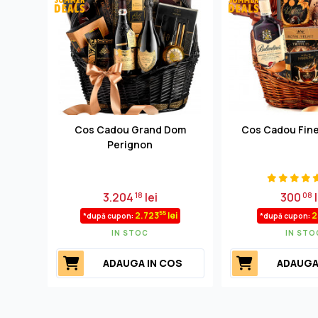
Cos Cadou Grand Dom
Cos Cadou Fine
Perignon
3.204
lei
300
l
18
08
55
2.723
lei
2
*după cupon:
*după cupon:
IN STOC
IN STO
ADAUGA IN COS
ADAUGA