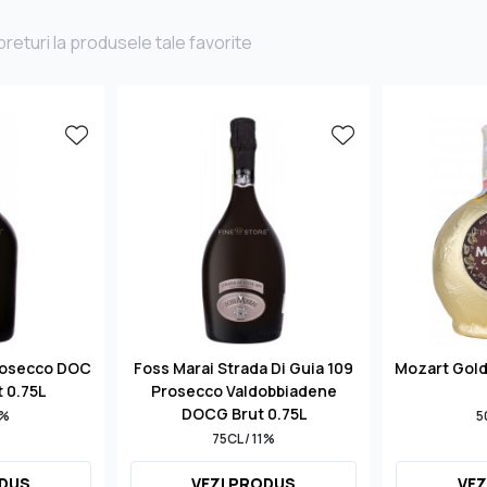
returi la produsele tale favorite
rosecco DOC
Foss Marai Strada Di Guia 109
Mozart Gol
t 0.75L
Prosecco Valdobbiadene
DOCG Brut 0.75L
1%
5
75CL / 11%
ODUS
VEZI PRODUS
VEZ