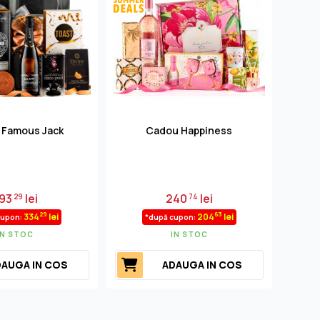
 Famous Jack
Cadou Happiness
C
93
lei
240
lei
29
74
29
63
334
lei
204
lei
cupon:
*după cupon:
IN STOC
IN STOC
AUGA IN COS
ADAUGA IN COS