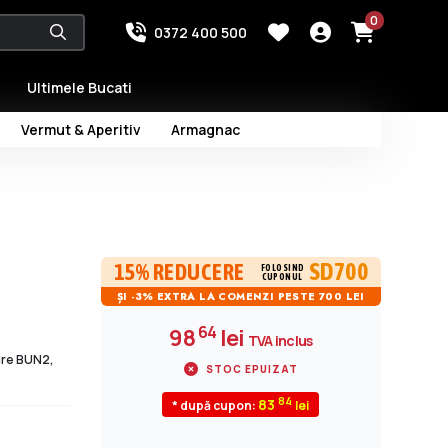
0
0372 400 500
Ultimele Bucati
Vermut & Aperitiv
Armagnac
SD700
15% REDUCERE
FOLOSIND
CUPONUL
ȘI -3% EXTRA LA COMENZI PESTE 700 LEI
64
98
lei
TVA inclus
dire BUN2,
STOC EPUIZAT
84
83
* după cupon: