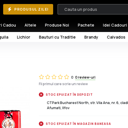
PRODUSUL ZILEI
ri Cadou
Altele
Produse Noi
Pachete
Idei Cadouri
uila
Lichior
Bauturi cu Traditie
Brandy
Calvados
0
0 review-uri
Fii primul care scrie un review
STOC EPUIZAT ÎN DEPOZIT
CTPark Bucharest North, str. Vila Ana, nr. 6, cla
Afumati, Ilfov
STOC EPUIZAT ÎN MAGAZIN BANEASA