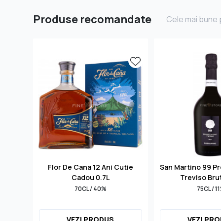
Produse recomandate
Cele mai bune p
Flor De Cana 12 Ani Cutie
San Martino 99 P
Cadou 0.7L
Treviso Bru
70CL / 40%
75CL / 1
VEZI PRODUS
VEZI PR