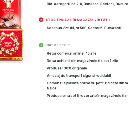
Bld. Aerogarii, nr. 2-8, Baneasa, Sector 1, Bucure
STOC EPUIZAT ÎN MAGAZIN VIRTUTII
Soseaua Virtutii, nr 56E, Sector 6, Bucuresti
BINE DE STIUT
Retur comenzi online: 45 zile
Retur achizitii din magazinele fizice: 7 zile
Produse 100% originale
Ambalaj de transport sigur si reciclabil
Comenzile plasate online nu pot fi ridicate din
fizice
Produsele nu pot fi rezervate în magazinele fizi