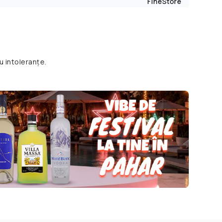
FineStore
u intoleranțe.