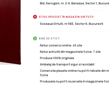
Bld. Aerogarii, nr. 2-8, Baneasa, Sector 1, Bucure
STOC EPUIZAT ÎN MAGAZIN VIRTUTII
Soseaua Virtutii, nr 56E, Sector 6, Bucuresti
BINE DE STIUT
Retur comenzi online: 45 zile
Retur achizitii din magazinele fizice: 7 zile
Produse 100% originale
Ambalaj de transport sigur si reciclabil
Comenzile plasate online nu pot fi ridicate din
fizice
Produsele nu pot fi rezervate în magazinele fizi