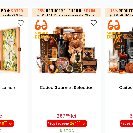
UPON:
SD700
15%
REDUCERE
| CUPON:
SD700
15%
REDUC
i peste 700 lei
și -3% EXTRA la
comenzi peste 700 lei
și -3% EXTRA l
y Lemon
Cadou Gourmet Selection
Cadou
ei
287
lei
3
06
77
00
40
lei
244
lei
*după cupon:
*după 
C
IN STOC