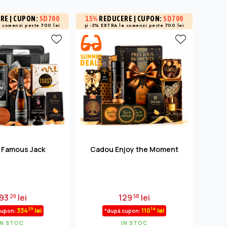
ERE
| CUPON:
SD700
15%
REDUCERE
| CUPON:
SD700
15%
R
a
comenzi peste 700 lei
și -3% EXTRA la
comenzi peste 700 lei
și -3% 
 Famous Jack
Cadou Enjoy the Moment
Cos
93
lei
129
lei
29
58
29
14
334
lei
110
lei
cupon:
*după cupon:
IN STOC
IN STOC