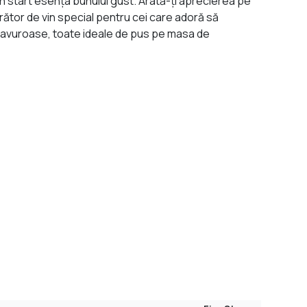
n start esenţa bunului gust. Arată-ți aprecierea pe
urător de vin special pentru cei care adoră să
t savuroase, toate ideale de pus pe masa de