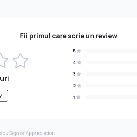
Fii primul care scrie un review
5
4
3
uri
2
W
1
dou Sign of Appreciation