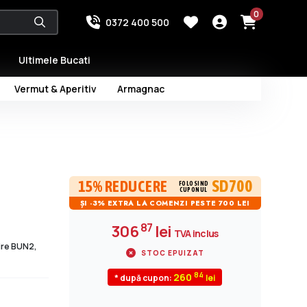
0
0372 400 500
Ultimele Bucati
Vermut & Aperitiv
Armagnac
SD700
15% REDUCERE
FOLOSIND
CUPONUL
ȘI -3% EXTRA LA COMENZI PESTE 700 LEI
87
306
lei
TVA inclus
dire BUN2,
STOC EPUIZAT
84
260
* după cupon: