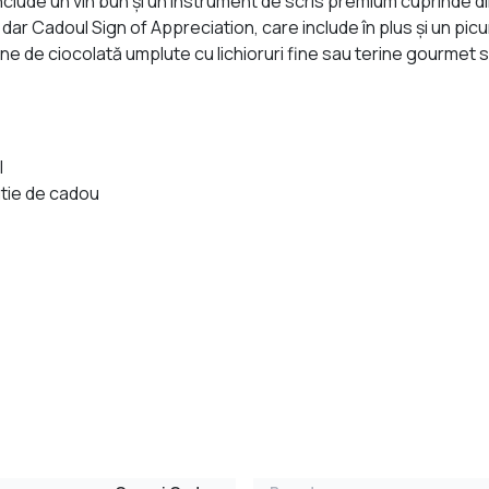
clude un vin bun și un instrument de scris premium cuprinde di
n dar Cadoul Sign of Appreciation, care include în plus și un pic
oane de ciocolată umplute cu lichioruri fine sau terine gourme
l
utie de cadou