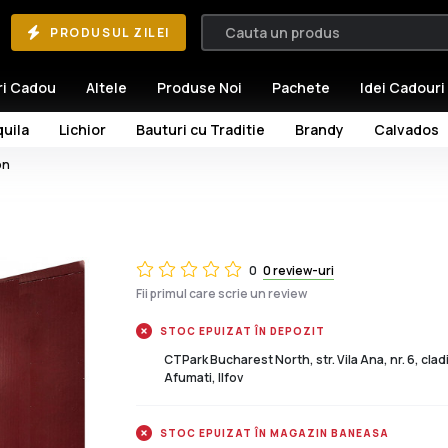
PRODUSUL ZILEI
ri Cadou
Altele
Produse Noi
Pachete
Idei Cadouri
uila
Lichior
Bauturi cu Traditie
Brandy
Calvados
on
0
0 review-uri
Fii primul care scrie un review
STOC EPUIZAT ÎN DEPOZIT
CTPark Bucharest North, str. Vila Ana, nr. 6, cla
Afumati, Ilfov
STOC EPUIZAT ÎN MAGAZIN BANEASA