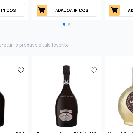
 IN COS
ADAUGA IN COS
AD
returi la produsele tale favorite