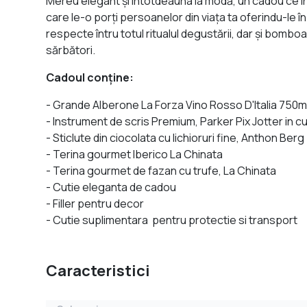
Mereu elegant şi întotdeauna la modă, un cadou ce in
care le-o porți persoanelor din viața ta oferindu-le î
respecte întru totul ritualul degustării, dar și bomb
sărbători.
Cadoul conține:
- Grande Alberone La Forza Vino Rosso D'Italia 750m
- Instrument de scris Premium, Parker Pix Jotter in c
- Sticlute din ciocolata cu lichioruri fine, Anthon Berg
- Terina gourmet Iberico La Chinata
- Terina gourmet de fazan cu trufe, La Chinata
- Cutie eleganta de cadou
- Filler pentru decor
- Cutie suplimentara pentru protectie si transport
Caracteristici