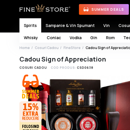
SUMMER DEALS
Spirits
Sampanie & Vin Spumant
Vin
Cosu
Whisky
Coniac
Vodka
Gin
Rom
Teq
Home
Cosuri Cadou
FineStore
Cadou Sign of Appreciati
Cadou Sign of Appreciation
COSURI CADOU
COD PRODUS:
CSD0638
15%
EXTRA
REDUCERE
FOLOSIND