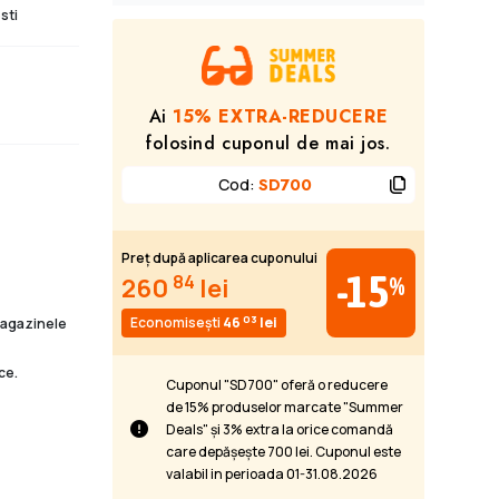
sti
Ai
15% EXTRA-REDUCERE
folosind cuponul de mai jos.
Cod
:
SD700
Preț după aplicarea cuponului
-15
84
%
260
lei
03
Economisești
46
lei
 magazinele
ce.
Cuponul "SD700" oferă o reducere
de 15% produselor marcate "Summer
Deals" și 3% extra la orice comandă
care depășește 700 lei. Cuponul este
valabil in perioada 01-31.08.2026