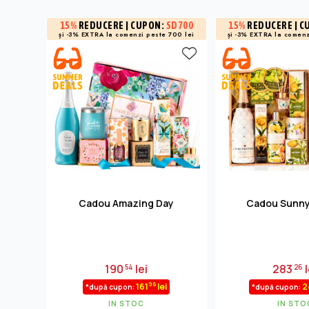
15%
REDUCERE
| CUPON:
SD700
15%
REDUCERE
| C
și -3% EXTRA la
comenzi peste 700 lei
și -3% EXTRA la
comenz
Cadou Amazing Day
Cadou Sunn
190
lei
283
l
54
26
96
161
lei
2
*după cupon:
*după cupon:
IN STOC
IN STO