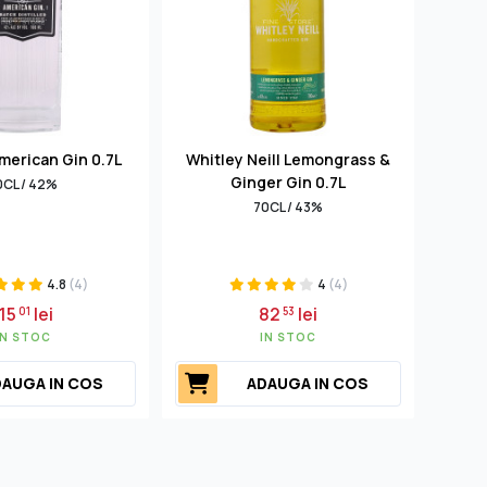
merican Gin 0.7L
Whitley Neill Lemongrass &
Caor
Ginger Gin 0.7L
0CL / 42%
70CL / 43%
4.8
(4)
4
(4)
115
lei
82
lei
01
53
IN STOC
IN STOC
AUGA IN COS
ADAUGA IN COS