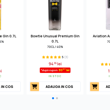
 Gin 0.7L
Bowtie Unusual Premium Gin
Aviation A
0.7L
.5%
7
70CL / 40%
5
(3)
94
lei
55
37
80
lei
ei
*după cupon:
C
IN STOC
 IN COS
ADAUGA IN COS
AD