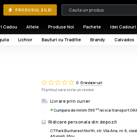
PRODUSUL ZILEI
ri Cadou
Altele
Produse Noi
Pachete
Idei Cadouri
uila
Lichior
Bauturi cu Traditie
Brandy
Calvados
0
0 review-uri
Fii primul care scrie un review
Livrare prin curier
99
Cumpara de minim 399
lei si ai transport G
Ridicare personala din depozit
CTPark Bucharest North, str. Vila Ana, nr. 6, cla
Afumati, Ilfov