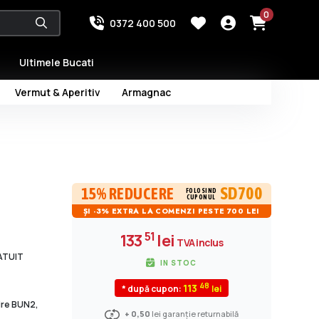
0
0372 400 500
Ultimele Bucati
Vermut & Aperitiv
Armagnac
SD700
15% REDUCERE
FOLOSIND
CUPONUL
ȘI -3% EXTRA LA COMENZI PESTE 700 LEI
51
133
lei
TVA inclus
RATUIT
IN STOC
48
113
* după cupon:
dire BUN2,
+ 0,50
lei garanție returnabilă