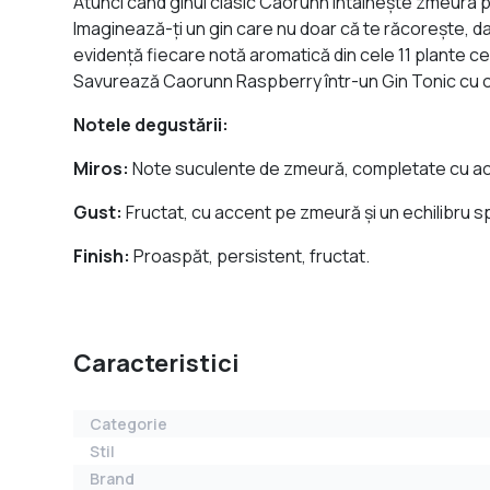
Atunci când ginul clasic Caorunn întâlnește zmeura pr
Imaginează-ți un gin care nu doar că te răcorește, 
evidență fiecare notă aromatică din cele 11 plante ce 
Savurează Caorunn Raspberry într-un Gin Tonic cu o pa
Notele degustării:
Miros:
Note suculente de zmeură, completate cu acc
Gust:
Fructat, cu accent pe zmeură și un echilibru sp
Finish:
Proaspăt, persistent, fructat.
Caracteristici
Categorie
Stil
Brand