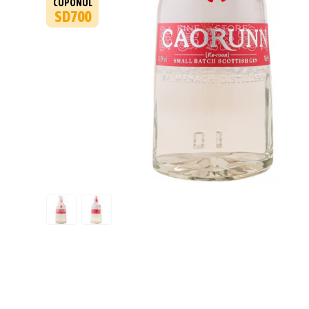
CUPONUL
SD700