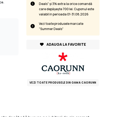
ce.
Deals" și 3% extra la orice comandă
care depășește 700 lei. Cuponul este
valabil in perioada 01-31.08.2026
Vezi toate produsele marcate
"Summer Deals"
ADAUGA LA FAVORITE
VEZI TOATE PRODUSELE DIN GAMA CAORUNN