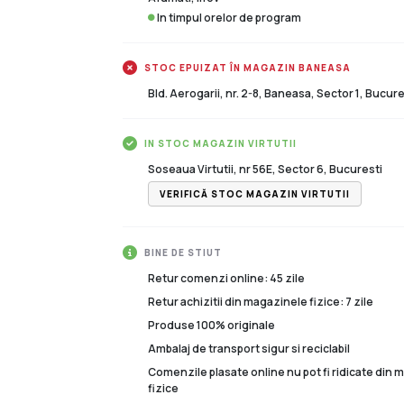
In timpul orelor de program
STOC EPUIZAT ÎN MAGAZIN BANEASA
Bld. Aerogarii, nr. 2-8, Baneasa, Sector 1, Bucure
IN STOC MAGAZIN VIRTUTII
Soseaua Virtutii, nr 56E, Sector 6, Bucuresti
VERIFICĂ STOC MAGAZIN VIRTUTII
BINE DE STIUT
Retur comenzi online: 45 zile
Retur achizitii din magazinele fizice: 7 zile
Produse 100% originale
Ambalaj de transport sigur si reciclabil
Comenzile plasate online nu pot fi ridicate din
fizice