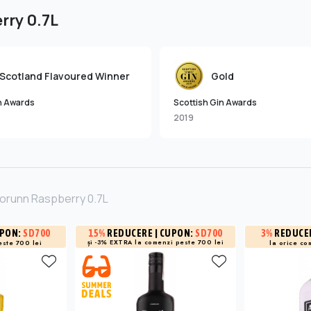
rry 0.7L
Scotland Flavoured Winner
Gold
n Awards
Scottish Gin Awards
2019
aorunn Raspberry 0.7L
UPON:
SD700
3%
REDUCE
15%
REDUCERE
| CUPON:
SD700
și -3% EXTRA la
comenzi peste 700 lei
este 700 lei
la orice co