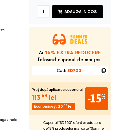
ADAUGA IN COS
sti
Ai
15% EXTRA-REDUCERE
folosind cuponul de mai jos.
Cod
:
SD700
Preț după aplicarea cuponului
-15
48
%
113
lei
03
Economisești
20
lei
 magazinele
Cuponul "SD700" oferă o reducere
de 15% produselor marcate "Summer