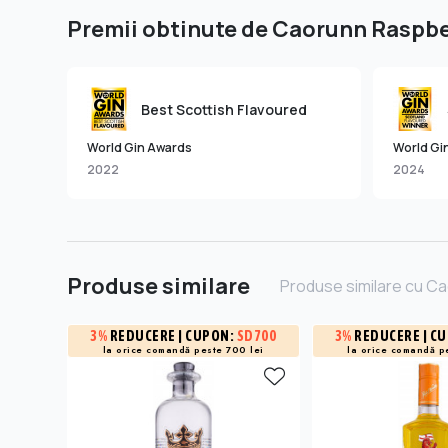
Premii obtinute de Caorunn Raspbe
Best Scottish Flavoured
World Gin Awards
World Gi
2022
2024
Produse similare
Produse similare cu C
3%
REDUCERE
| CUPON:
SD700
3%
REDUCERE
| C
la orice comandă peste 700 lei
la orice comandă p