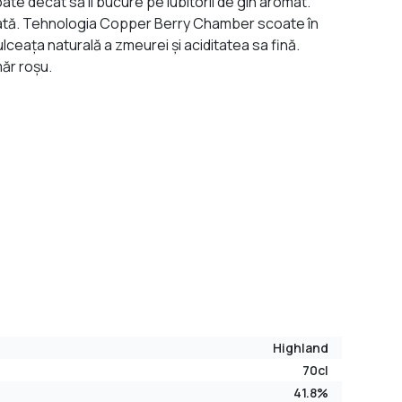
te decât să îi bucure pe iubitorii de gin aromat.
vurată. Tehnologia Copper Berry Chamber scoate în
lceața naturală a zmeurei și aciditatea sa fină.
măr roșu.
Highland
70cl
41.8%