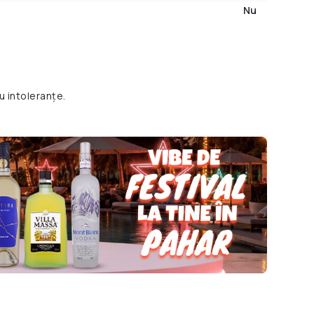
Nu
u intoleranțe.