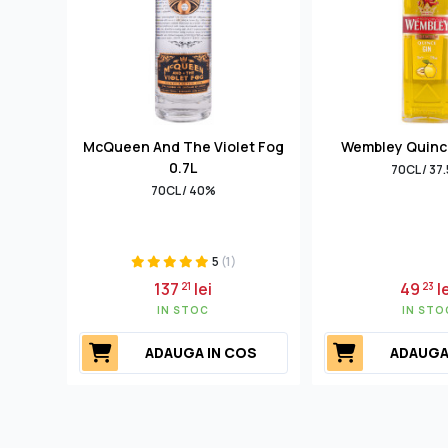
McQueen And The Violet Fog
Wembley Quince
0.7L
70CL / 37
70CL / 40%
5
(1)
137
lei
49
l
21
23
IN STOC
IN STO
ADAUGA IN COS
ADAUGA