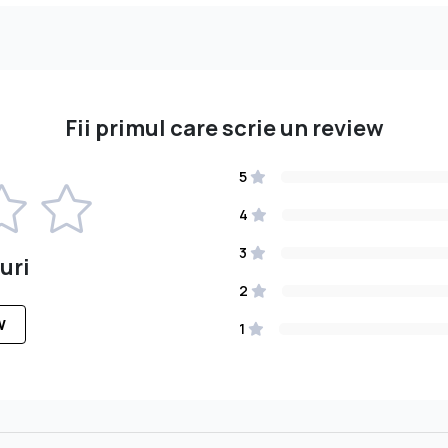
Fii primul care scrie un review
5
4
3
uri
2
W
1