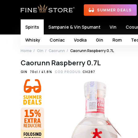
SUMMER DEALS
Spirits
Sampanie & Vin Spumant
Vin
Cosu
Whisky
Coniac
Vodka
Gin
Rom
Teq
Home
Gin
Caorunn
Caorunn Raspberry 0.7L
Caorunn Raspberry 0.7L
GIN
70cl / 41.8%
COD PRODUS:
CH287
15%
EXTRA
REDUCERE
FOLOSIND