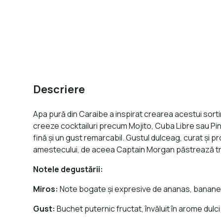
Descriere
Apa pură din Caraibe a inspirat crearea acestui sorti
creeze cocktailuri precum Mojito, Cuba Libre sau Pina
fină şi un gust remarcabil. Gustul dulceag, curat şi
amestecului, de aceea Captain Morgan păstrează trad
Notele degustării:
Miros:
Note bogate şi expresive de ananas, banane 
Gust:
Buchet puternic fructat, învăluit în arome dulci 