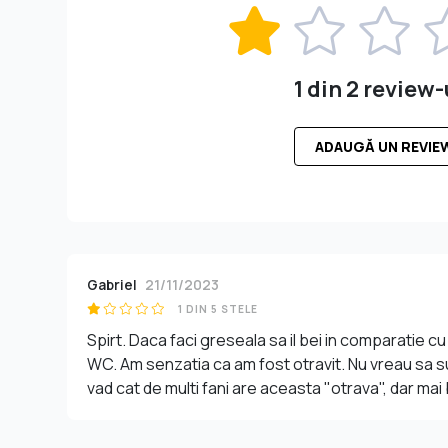
1 din 2 review-
ADAUGĂ UN REVIE
Gabriel
21/11/2023
1 DIN 5 STELE
Spirt. Daca faci greseala sa il bei in comparatie cu a
WC. Am senzatia ca am fost otravit. Nu vreau sa s
vad cat de multi fani are aceasta "otrava", dar mai 