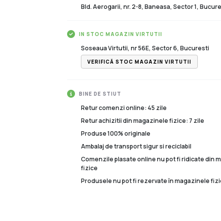
Bld. Aerogarii, nr. 2-8, Baneasa, Sector 1, Bucure
IN STOC MAGAZIN VIRTUTII
Soseaua Virtutii, nr 56E, Sector 6, Bucuresti
VERIFICĂ STOC MAGAZIN VIRTUTII
BINE DE STIUT
Retur comenzi online: 45 zile
Retur achizitii din magazinele fizice: 7 zile
Produse 100% originale
Ambalaj de transport sigur si reciclabil
Comenzile plasate online nu pot fi ridicate din
fizice
Produsele nu pot fi rezervate în magazinele fizi