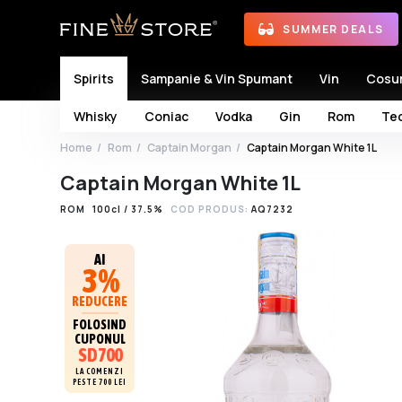
SUMMER DEALS
Spirits
Sampanie & Vin Spumant
Vin
Cosu
Whisky
Coniac
Vodka
Gin
Rom
Teq
Home
Rom
Captain Morgan
Captain Morgan White 1L
Captain Morgan White 1L
ROM
100cl / 37.5%
COD PRODUS:
AQ7232
AI
3%
REDUCERE
FOLOSIND
CUPONUL
SD700
LA COMENZI
PESTE 700 LEI