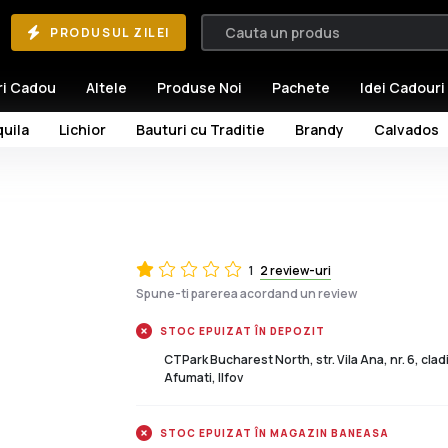
PRODUSUL ZILEI
ri Cadou
Altele
Produse Noi
Pachete
Idei Cadouri
uila
Lichior
Bauturi cu Traditie
Brandy
Calvados
1
2 review-uri
Spune-ti parerea acordand un review
STOC EPUIZAT ÎN DEPOZIT
CTPark Bucharest North, str. Vila Ana, nr. 6, cla
Afumati, Ilfov
STOC EPUIZAT ÎN MAGAZIN BANEASA