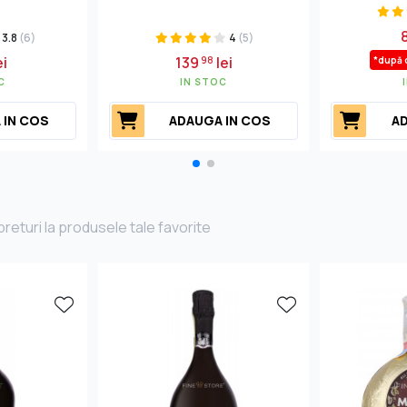
3.8
(6)
4
(5)
ei
139
lei
98
*după 
C
IN STOC
 IN COS
ADAUGA IN COS
AD
returi la produsele tale favorite