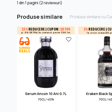
1
din
1
pagini (2 reviewuri)
Produse similare
Produse similare cu Ca
3%
REDUCERE
| C
15%
REDUCERE
| CUPON:
SD700
și -3% EXTRA la
comenzi peste 700 lei
la orice comandă p
Serum Ancon 10 Ani 0.7L
Kraken Black S
70CL / 40%
70CL / 4