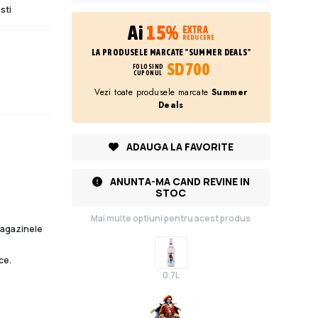
sti
Ai
15%
EXTRA
REDUCERE
LA PRODUSELE MARCATE "SUMMER DEALS"
SD700
FOLOSIND
CUPONUL
Vezi toate produsele marcate
Summer
Deals
ADAUGA LA FAVORITE
ANUNTA-MA CAND REVINE IN
STOC
Mai multe optiuni pentru acest produs
 magazinele
ce.
0.7L