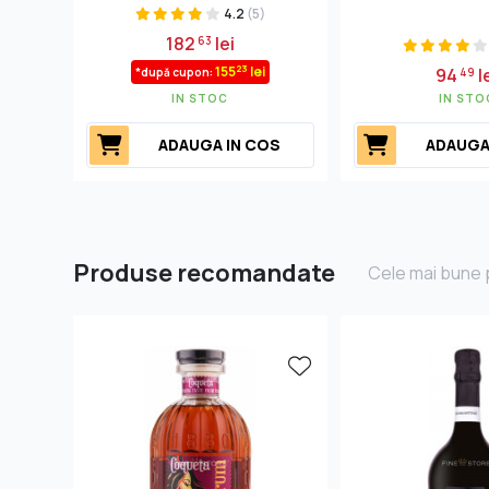
4.2
(5)
182
lei
63
23
155
lei
94
l
*după cupon:
49
IN STOC
IN STO
ADAUGA IN COS
ADAUGA
Produse recomandate
Cele mai bune p