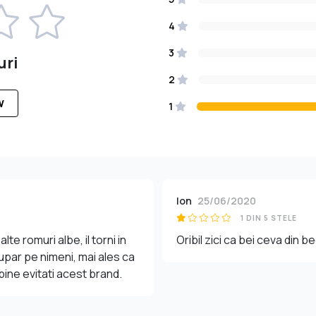
4
3
uri
2
W
1
Ion
25/06/2020
1 DIN 5 STELE
lte romuri albe, il torni in
Oribil zici ca bei ceva din b
upar pe nimeni, mai ales ca
bine evitati acest brand.