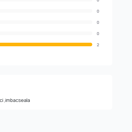
0
0
0
2
eci ,imbacseala