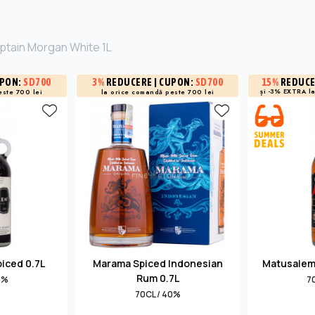
ptain Morgan White 1L
UPON:
SD700
3%
REDUCERE
| CUPON:
SD700
15%
REDUC
și -3% EXTRA l
este 700 lei
la orice comandă peste 700 lei
piced 0.7L
Marama Spiced Indonesian
Matusalem 
Rum 0.7L
0%
7
70CL / 40%