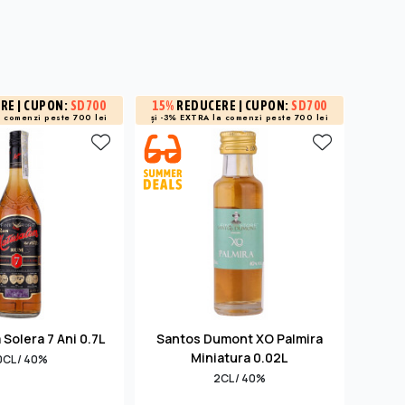
ERE
| CUPON:
SD700
15%
REDUCERE
| CUPON:
SD700
15%
R
a
comenzi peste 700 lei
și -3% EXTRA la
comenzi peste 700 lei
și -3% 
Solera 7 Ani 0.7L
Santos Dumont XO Palmira
Lege
Miniatura 0.02L
0CL / 40%
2CL / 40%