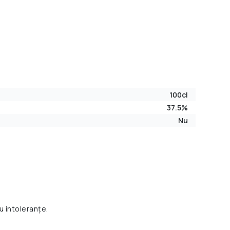
100cl
37.5%
Nu
u intoleranțe.