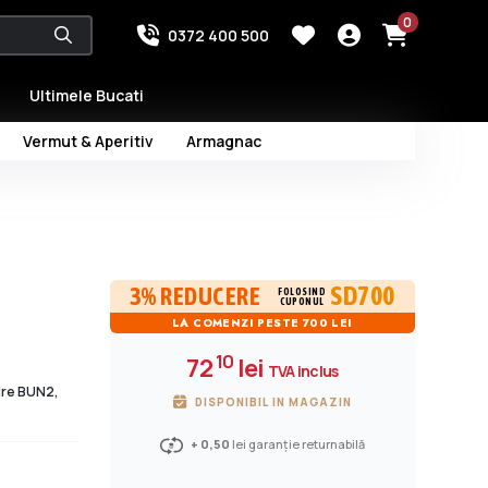
0
0372 400 500
Ultimele Bucati
Vermut & Aperitiv
Armagnac
SD700
3% REDUCERE
FOLOSIND
CUPONUL
LA COMENZI PESTE 700 LEI
10
72
lei
TVA inclus
dire BUN2,
DISPONIBIL IN MAGAZIN
+ 0,50
lei garanție returnabilă