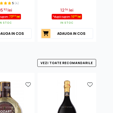
5
(4)
85
lei
12
lei
92
54
03
66
73
lei
10
lei
cupon:
*după cupon:
IN STOC
IN STOC
AUGA IN COS
ADAUGA IN COS
VEZI TOATE RECOMANDARILE