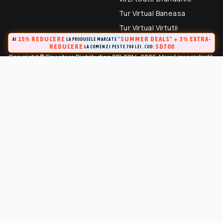
Tur Virtual Baneasa
Tur Virtual Virtutii
15% REDUCERE
"SUMMER DEALS" + 3% EXTRA-
AI
LA PRODUSELE MARCATE
REDUCERE
SD700
LA COMENZI PESTE 700 LEI. COD:
Copyright © Finestore Distribution SRL 2014-2026. Marcă inregistrată.
Toate drepturile rezervate.
FineStore este marca inregistrata a Finestore Distribution SRL
(RO 33364695). Este strict interzisa Utilizarea oricarui continut,
cu exceptia celor prevazute in conditiile de utilizare, fara
permisiunea in scris a proprietarului “Continutului”.
Marca inregistrata la OSIM (Certificat de inregistrare a marcii Nr.
141249 / 24.04.2015)