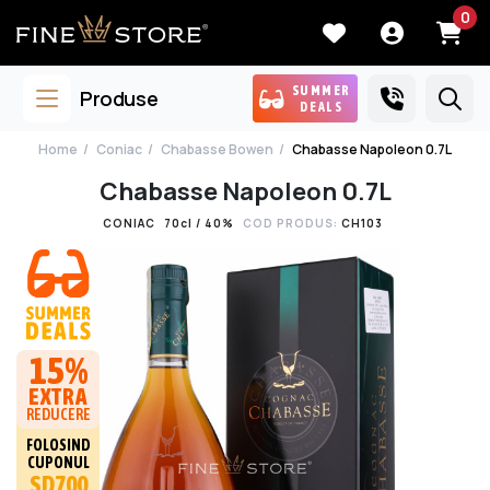
0
SUMMER
Produse
DEALS
Home
Coniac
Chabasse Bowen
Chabasse Napoleon 0.7L
Chabasse Napoleon 0.7L
CONIAC
70cl / 40%
COD PRODUS:
CH103
15%
EXTRA
REDUCERE
FOLOSIND
CUPONUL
SD700