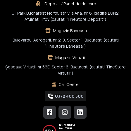
Depozit / Punct de ridicare
CTPark Bucharest North, str. Vila Ana, nr. 6, cladire BUN2,
Afumati, Ilfov (cautati “FineStore Depozit”)
Magazin Baneasa
Bulevardul Aerogarii, nr. 2-8, Sector 1, Bucureşti (cautati
“FineStore Baneasa”)
Magazin Virtutii
Șoseaua Virtuții, nr 56E, Sector 6, București (cautati “FineStore
Virtutii”)
Call Center
0372 400 500
NU VINDEM
BĂUTURI