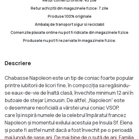
Retur comenzi online: 45 zile
Retur achizitii din magazinele fizice: 7 zile
Produse 100% originale
Ambalaj de transport sigur si reciclabil
Comenzile plasate online nu pot fi ridicate din magazinele fizice
Produsele nu pot fi rezervate în magazinele fizice.
Descriere
Chabasse Napoleon este un tip de coniac foarte popular
printre iubitorii de licori fine, în compoziția sa regăsindu-
se eaux-de-vie de înaltă clasă, învechite minimum 12 ani în
butoaie de stejar Limousin. De altfel, „Napoleon” este
o desemnare neoficială a vârstei unui coniac VSOP,
care își inspiră numele de la celebrul împăratul francez
Napoleon și momentul exilului acestuia pe Insula Sf. Elena
și poate fi astfel numit dacă a fost învechit pe o perioadă
mai lungă de șase ani. De mai bine de o sută de ani, Familia