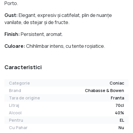
Porto.
Gust:
Elegant, expresiv și catifelat, plin de nuanțe
vanilate, de stejar și de fructe.
Finish:
Persistent, aromat.
Culoare:
Chihlimbar intens, cu tente roșiatice.
Caracteristici
Categorie
Coniac
Brand
Chabasse & Bowen
Tara de origine
Franta
Litraj
70cl
Alcool
40%
Pentru
EL
Cu Pahar
Nu