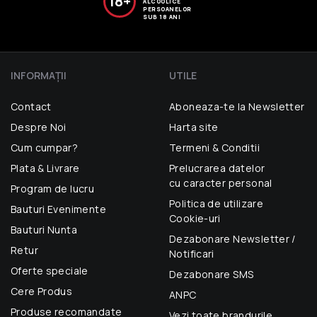
18+
ALCOOLICE
PERSOANELOR
SUB 18 ANI
INFORMAŢII
UTILE
Contact
Aboneaza-te la Newsletter
Despre Noi
Harta site
Cum cumpar?
Termeni & Conditii
Plata & Livrare
Prelucrarea datelor
cu caracter personal
Program de lucru
Politica de utilizare
Bauturi Evenimente
Cookie-uri
Bauturi Nunta
Dezabonare Newsletter /
Retur
Notificari
Oferte speciale
Dezabonare SMS
Cere Produs
ANPC
Produse recomandate
Vezi toate brandurile