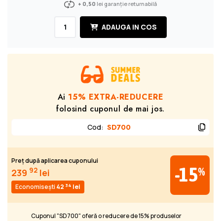
+ 0,50
lei garanție returnabilă
ADAUGA IN COS
Ai
15% EXTRA-REDUCERE
folosind cuponul de mai jos.
Cod
:
SD700
Preț după aplicarea cuponului
-15
%
92
239
lei
34
Economisești
42
lei
Cuponul "SD700" oferă o reducere de 15% produselor