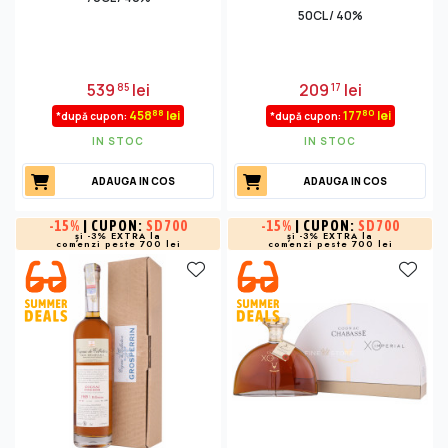
50CL / 40%
539
lei
209
lei
85
17
88
80
458
lei
177
lei
*după cupon:
*după cupon:
IN STOC
IN STOC
ADAUGA IN COS
ADAUGA IN COS
-
15%
| CUPON:
SD700
-
15%
| CUPON:
SD700
și -3% EXTRA la
și -3% EXTRA la
comenzi peste 700 lei
comenzi peste 700 lei