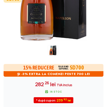
SD700
15% REDUCERE
FOLOSIND
CUPONUL
ȘI -3% EXTRA LA COMENZI PESTE 700 LEI
26
282
lei
TVA inclus
IN STOC
92
239
* după cupon: