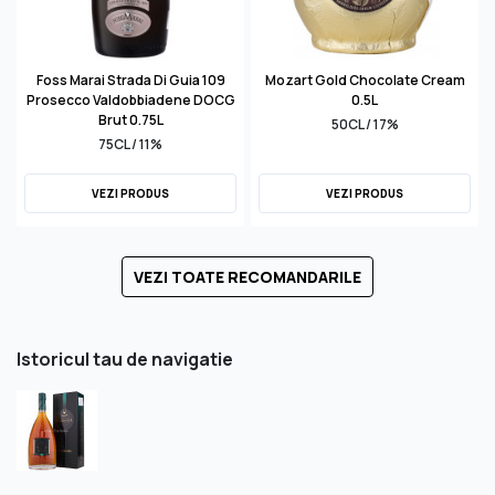
Foss Marai Strada Di Guia 109
Mozart Gold Chocolate Cream
Prosecco Valdobbiadene DOCG
0.5L
Brut 0.75L
50CL / 17%
75CL / 11%
VEZI PRODUS
VEZI PRODUS
VEZI TOATE RECOMANDARILE
Istoricul tau de navigatie