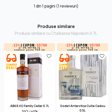
1
din
1
pagini (1 reviewuri)
Produse similare
Produse similare cu Chabasse Napoleon 0.7L
-
15%
| CUPON:
SD700
-
15%
| CUPON:
SD700
și -3% EXTRA la
și -3% EXTRA la
comenzi peste 700 lei
comenzi peste 700 lei
ABK6 XO Family Cellar 0.7L
Godet Antarctica Cutie Cadou
0.5L
70CL / 40%