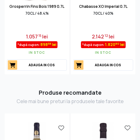
Grosperrin Fins Bois 1989 0.7L
Chabasse XO Imperial 0.7L
70CL / 48.4%
70CL / 40%
1.057
lei
2.142
lei
15
12
58
80
898
lei
1.820
lei
*după cupon:
*după cupon:
IN STOC
IN STOC
ADAUGA IN COS
ADAUGA IN COS
Produse recomandate
Cele mai bune preturi la produsele tale favorite