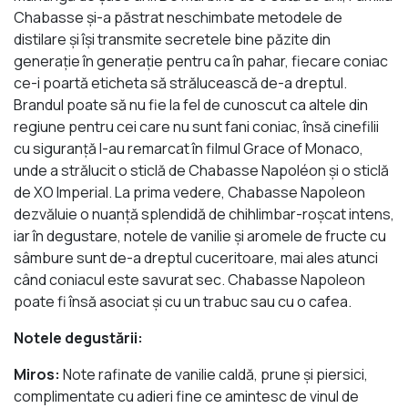
Chabasse și-a păstrat neschimbate metodele de
distilare și își transmite secretele bine păzite din
generație în generație pentru ca în pahar, fiecare coniac
ce-i poartă eticheta să strălucească de-a dreptul.
Brandul poate să nu fie la fel de cunoscut ca altele din
regiune pentru cei care nu sunt fani coniac, însă cinefilii
cu siguranță l-au remarcat în filmul Grace of Monaco,
unde a strălucit o sticlă de Chabasse Napoléon și o sticlă
de XO Imperial. La prima vedere, Chabasse Napoleon
dezvăluie o nuanță splendidă de chihlimbar-roșcat intens,
iar în degustare, notele de vanilie și aromele de fructe cu
sâmbure sunt de-a dreptul cuceritoare, mai ales atunci
când coniacul este savurat sec. Chabasse Napoleon
poate fi însă asociat și cu un trabuc sau cu o cafea.
Notele degustării:
Miros:
Note rafinate de vanilie caldă, prune și piersici,
complimentate cu adieri fine ce amintesc de vinul de