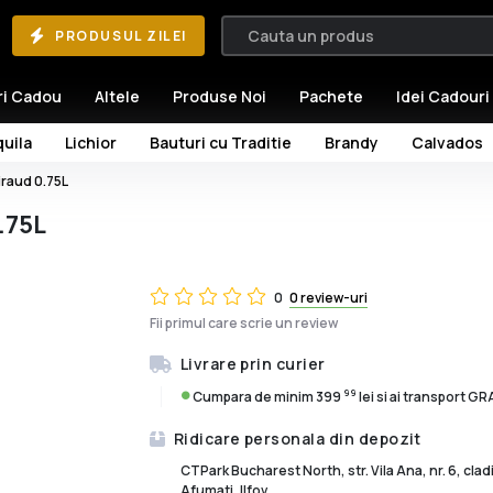
PRODUSUL ZILEI
ri Cadou
Altele
Produse Noi
Pachete
Idei Cadouri
uila
Lichior
Bauturi cu Traditie
Brandy
Calvados
raud 0.75L
.75L
0
0 review-uri
Fii primul care scrie un review
Livrare prin curier
99
Cumpara de minim 399
lei si ai transport G
Ridicare personala din depozit
CTPark Bucharest North, str. Vila Ana, nr. 6, cla
Afumati, Ilfov