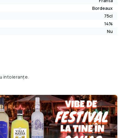
Franta
Bordeaux
75cl
14%
Nu
u intoleranțe.