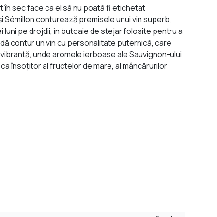
 în sec face ca el să nu poată fi etichetat
şi Sémillon conturează premisele unui vin superb,
luni pe drojdii, în butoaie de stejar folosite pentru a
rindă contur un vin cu personalitate puternică, care
 vibrantă, unde aromele ierboase ale Sauvignon-ului
ca însoţitor al fructelor de mare, al mâncărurilor