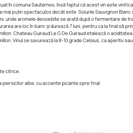
t în comuna Sauternes, însă faptul că acest vin este vinificat
e mai puţin spectaculos decât este. Soiurile Sauvignon Blanc 
5 ani, unde aromele deosebite se arată după o fermentare de trei 
rarea are loc în baric şi durează 7 luni, pentru ca la final să p
illon. Chateau Guiraud Le G De Guiraud etalează o aciditatea
lon. Vinul se savurează la 8-10 grade Celsius, ca aperitiv sau 
e citrice.
 a piersicilor albe, cu accente picante spre final.