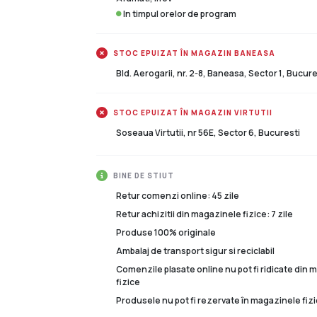
In timpul orelor de program
STOC EPUIZAT ÎN MAGAZIN BANEASA
Bld. Aerogarii, nr. 2-8, Baneasa, Sector 1, Bucure
STOC EPUIZAT ÎN MAGAZIN VIRTUTII
Soseaua Virtutii, nr 56E, Sector 6, Bucuresti
BINE DE STIUT
Retur comenzi online: 45 zile
Retur achizitii din magazinele fizice: 7 zile
Produse 100% originale
Ambalaj de transport sigur si reciclabil
Comenzile plasate online nu pot fi ridicate din
fizice
Produsele nu pot fi rezervate în magazinele fizi