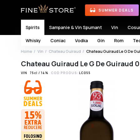
SUMMER DEALS
Spirits
Sampanie & Vin Spumant
Vin
Cosu
Whisky
Coniac
Vodka
Gin
Rom
Teq
Home
Vin
Chateau Guiraud
Chateau Guiraud Le G De Gui
Chateau Guiraud Le G De Guiraud 0
VIN
75cl / 14%
COD PRODUS:
LC055
15%
EXTRA
REDUCERE
FOLOSIND