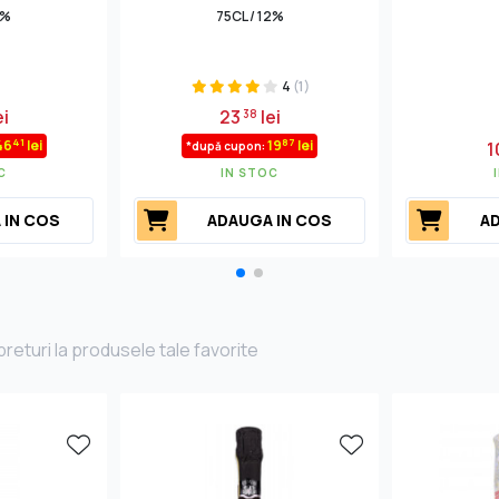
3%
75CL / 12%
4
(1)
ei
23
lei
38
41
87
46
lei
19
lei
1
*după cupon:
C
IN STOC
 IN COS
ADAUGA IN COS
AD
returi la produsele tale favorite