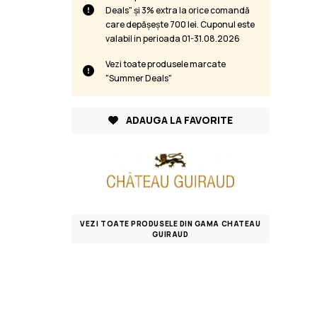
Deals" și 3% extra la orice comandă
care depășește 700 lei. Cuponul este
valabil in perioada 01-31.08.2026
Vezi toate produsele marcate
"Summer Deals"
ADAUGA LA FAVORITE
VEZI TOATE PRODUSELE DIN GAMA CHATEAU
GUIRAUD