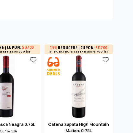
RE
| CUPON:
SD700
15%
REDUCERE
| CUPON:
SD700
15%
R
și -3% EXTRA la
comenzi peste 700 lei
și -3% 
mandă peste 700 lei
asca Neagra 0.75L
Catena Zapata High Mountain
Pode
Malbec 0.75L
Amar
CL / 14.9%