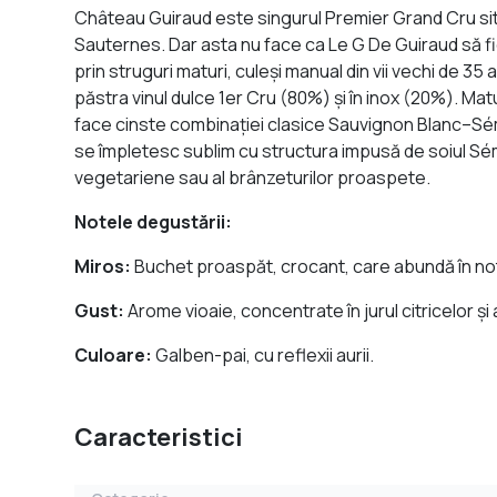
Château Guiraud este singurul Premier Grand Cru situa
Sauternes. Dar asta nu face ca Le G De Guiraud să fi
prin struguri maturi, culeşi manual din vii vechi de 3
păstra vinul dulce 1er Cru (80%) şi în inox (20%). Matu
face cinste combinaţiei clasice Sauvignon Blanc–Sém
se împletesc sublim cu structura impusă de soiul Sémil
vegetariene sau al brânzeturilor proaspete.
Notele degustării:
Miros:
Buchet proaspăt, crocant, care abundă în not
Gust:
Arome vioaie, concentrate în jurul citricelor şi
Culoare:
Galben-pai, cu reflexii aurii.
Caracteristici