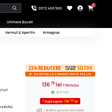
0
0372 400 500
Ultimele Bucati
Vermut & Aperitiv
Armagnac
SD700
15% REDUCERE
FOLOSIND
CUPONUL
ȘI -3% EXTRA LA COMENZI PESTE 700 LEI
75
136
lei
TVA inclus
RATUIT
IN STOC
24
116
* după cupon:
dire BUN2,
+ 0,50
lei garanție returnabilă