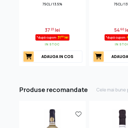
75CL / 13.5%
75CL / 1
37
lei
54
l
23
60
65
31
lei
*după cupon:
*după cupon:
IN STOC
IN STO
ADAUGA IN COS
ADAUGA
Produse recomandate
Cele mai bune p