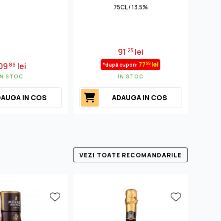
75CL / 13.5%
91
lei
23
55
77
lei
09
lei
86
*după cupon:
IN STOC
IN STOC
AUGA IN COS
ADAUGA IN COS
VEZI TOATE RECOMANDARILE