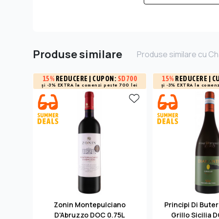
Produse similare
Produse similare cu Ch
15%
REDUCERE
| CUPON:
SD700
15%
REDUCERE
| C
și -3% EXTRA la
comenzi peste 700 lei
și -3% EXTRA la
comenz
Zonin Montepulciano
Principi Di Bute
D'Abruzzo DOC 0.75L
Grillo Sicilia 