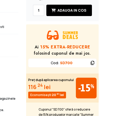
ADAUGA IN COS
sti
Ai
15% EXTRA-REDUCERE
folosind cuponul de mai jos.
Cod
:
SD700
Preț după aplicarea cuponului
-15
24
%
116
lei
51
Economisești
20
lei
 magazinele
Cuponul "SD700" oferă o reducere
ce.
de 15% produselor marcate "Summer