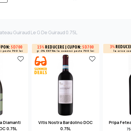
ateau Guiraud Le G De Guiraud 0.75L
3%
REDUCE
UPON:
SD700
15%
REDUCERE
| CUPON:
SD700
i peste 700 lei
și -3% EXTRA la
comenzi peste 700 lei
la orice co
ra Diamanti
Vitis Nostra Bardolino DOC
Pripa Fete
DOC 0.75L
0.75L
75