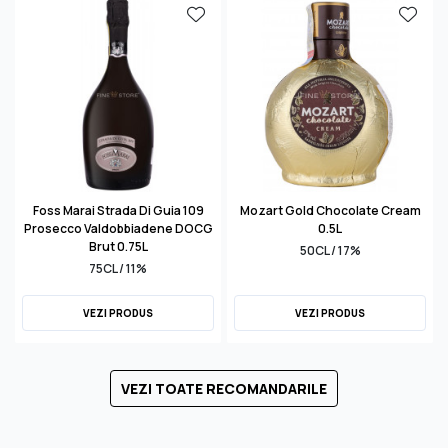
Foss Marai Strada Di Guia 109
Mozart Gold Chocolate Cream
Prosecco Valdobbiadene DOCG
0.5L
Brut 0.75L
50CL / 17%
75CL / 11%
VEZI PRODUS
VEZI PRODUS
VEZI TOATE RECOMANDARILE