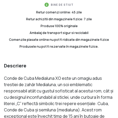
BINE DE STIUT
Retur comenzi online: 45 zile
Retur achizitii din magazinele fizice: 7 zile
Produse 100% originale
Ambalaj de transport sigur si reciclabil
Comenzile plasate online nu pot fi ridicate din magazinele fizice
Produsele nu pot fi rezervate în magazinele fizice.
Descriere
Conde de Cuba Medialuna XO este un omagiu adus
trestiei de zahăr Medialuna, un soi emblematic
responsabil atât cu gustul sofisticat al acestui rom, cât și
cu designul inconfundabil al sticlei, unde curbura în forma
literei „C” reflectă simbolic trei repere esențiale: Cuba,
Conde de Cuba și semiluna (medialuna). Acest rom
excepțional este învechit timp de 15 ani în butoaie de