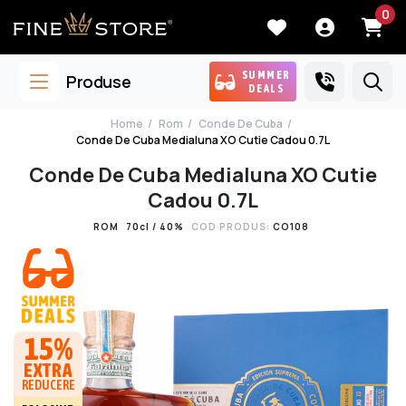
0
SUMMER
Produse
DEALS
Home
Rom
Conde De Cuba
Conde De Cuba Medialuna XO Cutie Cadou 0.7L
Conde De Cuba Medialuna XO Cutie
Cadou 0.7L
ROM
70cl / 40%
COD PRODUS:
CO108
15%
EXTRA
REDUCERE