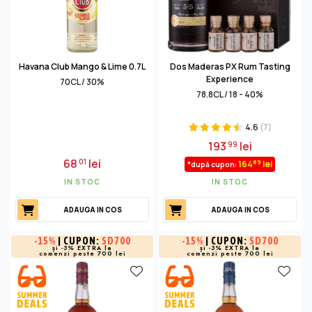
Havana Club Mango & Lime 0.7L
Dos Maderas PX Rum Tasting
Experience
70CL / 30%
78.8CL / 18 - 40%
4.6
(7)
193
lei
99
68
lei
01
89
164
lei
*după cupon:
IN STOC
IN STOC
ADAUGA IN COS
ADAUGA IN COS
-
15%
| CUPON:
SD700
-
15%
| CUPON:
SD700
și -3% EXTRA la
și -3% EXTRA la
comenzi peste 700 lei
comenzi peste 700 lei