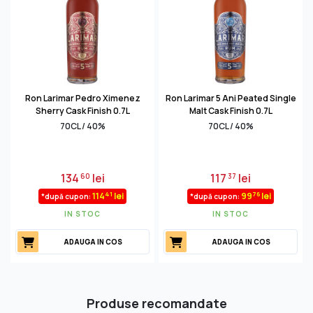
Ron Larimar Pedro Ximenez
Ron Larimar 5 Ani Peated Single
Sherry Cask Finish 0.7L
Malt Cask Finish 0.7L
70CL / 40%
70CL / 40%
134
lei
117
lei
60
37
41
76
114
lei
99
lei
*după cupon:
*după cupon:
IN STOC
IN STOC
ADAUGA IN COS
ADAUGA IN COS
Produse recomandate