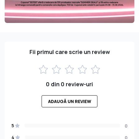
Fii primul care scrie un review
0 din 0 review-uri
ADAUGĂ UN REVIEW
5
0
4
0