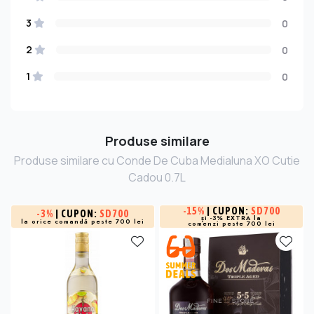
3
0
2
0
1
0
Produse similare
Produse similare cu Conde De Cuba Medialuna XO Cutie
Cadou 0.7L
-
15%
| CUPON:
SD700
-
3%
| CUPON:
SD700
și -3% EXTRA la
la orice comandă peste 700 lei
comenzi peste 700 lei