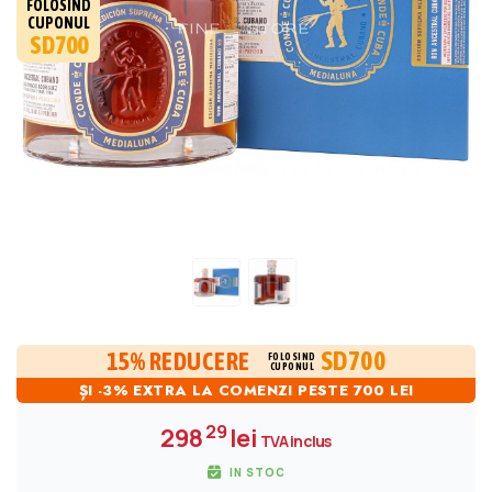
FOLOSIND
CUPONUL
SD700
SD700
15% REDUCERE
FOLOSIND
CUPONUL
ȘI -3% EXTRA LA COMENZI PESTE 700 LEI
29
298
lei
TVA inclus
IN STOC