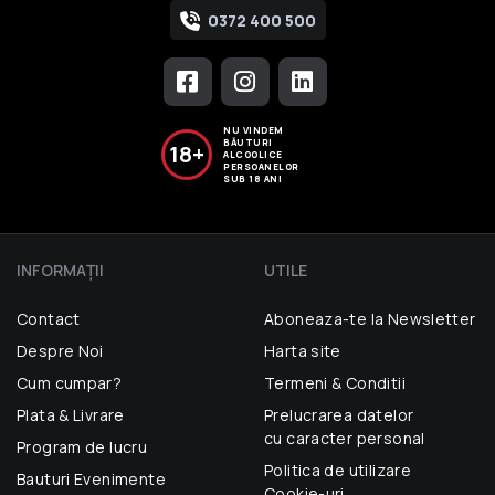
0372 400 500
NU VINDEM
BĂUTURI
18+
ALCOOLICE
PERSOANELOR
SUB 18 ANI
INFORMAŢII
UTILE
Contact
Aboneaza-te la Newsletter
Despre Noi
Harta site
Cum cumpar?
Termeni & Conditii
Plata & Livrare
Prelucrarea datelor
cu caracter personal
Program de lucru
Politica de utilizare
Bauturi Evenimente
Cookie-uri