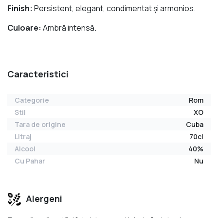
Finish:
Persistent, elegant, condimentat și armonios.
Culoare:
Ambră intensă.
Caracteristici
Categorie
Rom
Stil
XO
Tara de origine
Cuba
Litraj
70cl
Alcool
40%
Cu Pahar
Nu
Alergeni