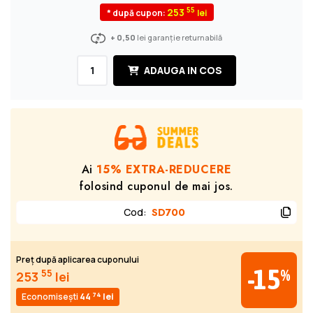
55
253
* după cupon:
+ 0,50
lei garanție returnabilă
ADAUGA IN COS
Ai
15% EXTRA-REDUCERE
folosind cuponul de mai jos.
Cod
:
SD700
Preț după aplicarea cuponului
-15
%
55
253
lei
74
Economisești
44
lei