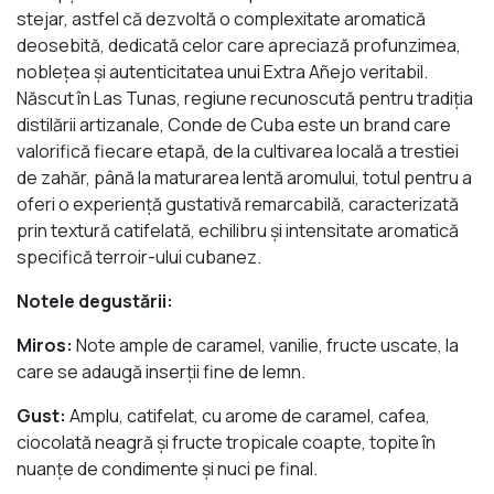
stejar, astfel că dezvoltă o complexitate aromatică
deosebită, dedicată celor care apreciază profunzimea,
noblețea și autenticitatea unui Extra Añejo veritabil.
Născut în Las Tunas, regiune recunoscută pentru tradiția
distilării artizanale, Conde de Cuba este un brand care
valorifică fiecare etapă, de la cultivarea locală a trestiei
de zahăr, până la maturarea lentă aromului, totul pentru a
oferi o experiență gustativă remarcabilă, caracterizată
prin textură catifelată, echilibru și intensitate aromatică
specifică terroir-ului cubanez.
Notele degustării:
Miros:
Note ample de caramel, vanilie, fructe uscate, la
care se adaugă inserții fine de lemn.
Gust:
Amplu, catifelat, cu arome de caramel, cafea,
ciocolată neagră și fructe tropicale coapte, topite în
nuanțe de condimente și nuci pe final.