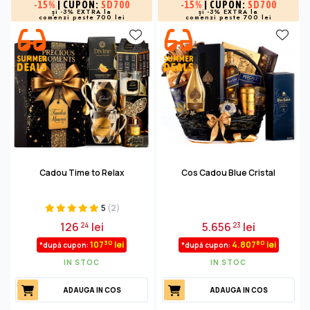
-
15%
| CUPON:
SD700
-
15%
| CUPON:
SD700
și -3% EXTRA la
și -3% EXTRA la
comenzi peste 700 lei
comenzi peste 700 lei
Cadou Time to Relax
Cos Cadou Blue Cristal
5
(2)
126
lei
5.656
lei
24
23
30
80
107
lei
4.807
lei
*după cupon:
*după cupon:
IN STOC
IN STOC
ADAUGA IN COS
ADAUGA IN COS