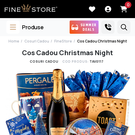
0
SUMMER
Produse
DEALS
Home
Cosuri Cadou
FineStore
Cos Cadou Christmas Night
Cos Cadou Christmas Night
COSURI CADOU
COD PRODUS:
TAV0117