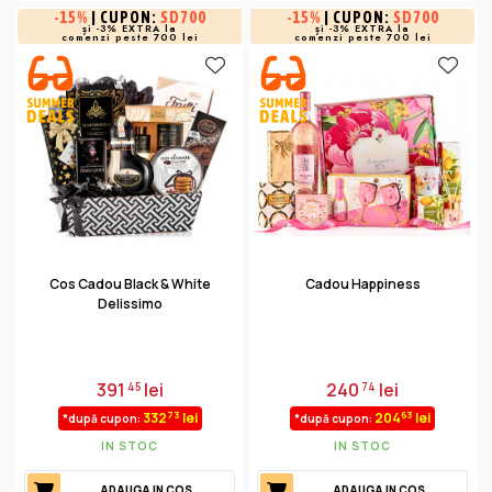
-
15%
| CUPON:
SD700
-
15%
| CUPON:
SD700
și -3% EXTRA la
și -3% EXTRA la
comenzi peste 700 lei
comenzi peste 700 lei
Cos Cadou Black & White
Cadou Happiness
Delissimo
391
lei
240
lei
45
74
73
63
332
lei
204
lei
*după cupon:
*după cupon:
IN STOC
IN STOC
ADAUGA IN COS
ADAUGA IN COS