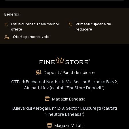
Beneficii:
Esti la curent cu cele mai noi
Primesti cupoane de
oferte
reducere
Oferte personalizate
Depozit / Punct de ridicare
CTPark Bucharest North, str. Vila Ana, nr. 6, cladire BUN2,
Afumati, Ilfov (cautati “FineStore Depozit”)
Magazin Baneasa
Bulevardul Aerogarii, nr. 2-8, Sector 1, Bucureşti (cautati
“FineStore Baneasa”)
Magazin Virtutii