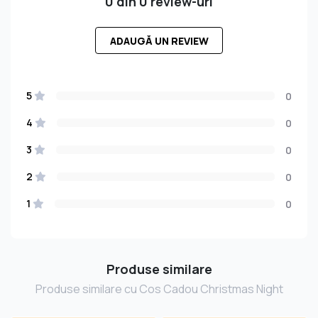
0 din 0 review-uri
ADAUGĂ UN REVIEW
5
0
4
0
3
0
2
0
1
0
Produse similare
Produse similare cu Cos Cadou Christmas Night