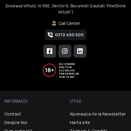
Șoseaua Virtuții, nr 56E, Sector 6, București (cautati “FineStore
Virtutii”)
Call Center
0372 400 500
NU VINDEM
BĂUTURI
18+
ALCOOLICE
PERSOANELOR
SUB 18 ANI
INFORMAŢII
UTILE
Contact
Aboneaza-te la Newsletter
Despre Noi
Harta site
Cum cumpar?
Termeni & Conditii