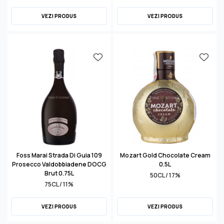
VEZI PRODUS
VEZI PRODUS
Foss Marai Strada Di Guia 109
Mozart Gold Chocolate Cream
Prosecco Valdobbiadene DOCG
0.5L
Brut 0.75L
50CL / 17%
75CL / 11%
VEZI PRODUS
VEZI PRODUS