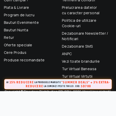
Plata & Livrare
Prelucrarea datelor
cu caracter personal
Program de lucru
Politica de utilizare
Bauturi Evenimente
Cookie-uri
Bauturi Nunta
Dezabonare Newsletter /
Retur
Notificari
Oferte speciale
Dezabonare SMS
Cere Produs
ANPC
Produse recomandate
Vezi toate brandurile
Tur Virtual Baneasa
Tur Virtual Virtutii
15% REDUCERE
"SUMMER DEALS" + 3% EXTRA-
AI
LA PRODUSELE MARCATE
REDUCERE
SD700
LA COMENZI PESTE 700 LEI. COD:
Copyright © Finestore Distribution SRL 2014-2026. Marcă inregistrată.
Toate drepturile rezervate.