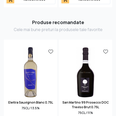
Produse recomandate
Cele mai bune preturi la produsele tale favorite
Elettra Sauvignon Blanc 0.75L
San Martino 99 Prosecco DOC
Treviso Brut 0.75L
75CL / 13.5%
75CL / 11%