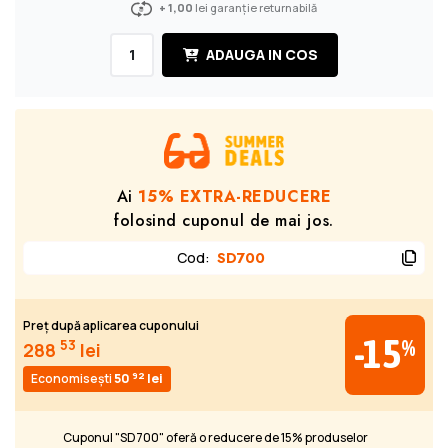
+ 1,00
lei garanție returnabilă
ADAUGA IN COS
Ai
15% EXTRA-REDUCERE
folosind cuponul de mai jos.
Cod
:
SD700
Preț după aplicarea cuponului
-15
%
53
288
lei
92
Economisești
50
lei
Cuponul "SD700" oferă o reducere de 15% produselor