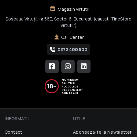
Magazin Virtutii
Șoseaua Virtuții, nr 56E, Sector 6, București (cautati “FineStore
Virtutii”)
Call Center
0372 400 500
NU VINDEM
BĂUTURI
18+
ALCOOLICE
PERSOANELOR
SUB 18 ANI
INFORMAŢII
UTILE
Contact
Aboneaza-te la Newsletter