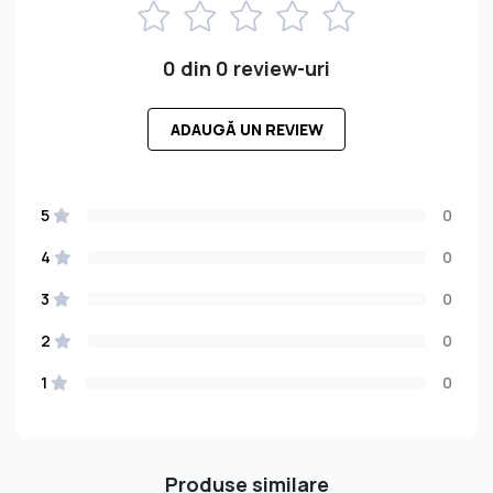
0 din 0 review-uri
ADAUGĂ UN REVIEW
5
0
4
0
3
0
2
0
1
0
Produse similare