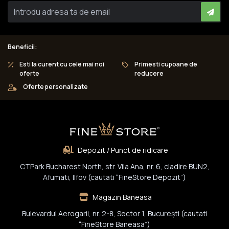
Beneficii:
Esti la curent cu cele mai noi
Primesti cupoane de
oferte
reducere
Oferte personalizate
Depozit / Punct de ridicare
CTPark Bucharest North, str. Vila Ana, nr. 6, cladire BUN2,
Afumati, Ilfov (cautati “FineStore Depozit”)
Magazin Baneasa
Bulevardul Aerogarii, nr. 2-8, Sector 1, Bucureşti (cautati
“FineStore Baneasa”)