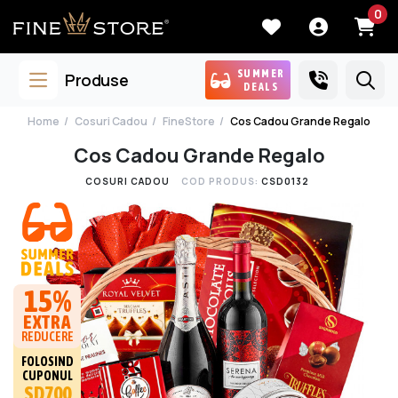
0
SUMMER
Produse
DEALS
Home
Cosuri Cadou
FineStore
Cos Cadou Grande Regalo
Cos Cadou Grande Regalo
COSURI CADOU
COD PRODUS:
CSD0132
15%
EXTRA
REDUCERE
FOLOSIND
CUPONUL
SD700