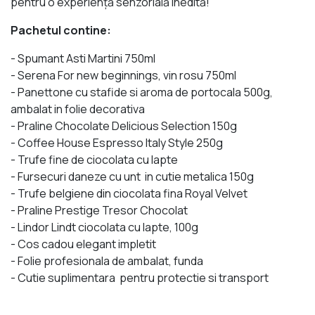
pentru o experiență senzorială inedită!
Pachetul contine:
- Spumant Asti Martini 750ml
- Serena For new beginnings, vin rosu 750ml
- Panettone cu stafide si aroma de portocala 500g,
ambalat in folie decorativa
- Praline Chocolate Delicious Selection 150g
- Coffee House Espresso Italy Style 250g
- Trufe fine de ciocolata cu lapte
- Fursecuri daneze cu unt in cutie metalica 150g
- Trufe belgiene din ciocolata fina Royal Velvet
- Praline Prestige Tresor Chocolat
- Lindor Lindt ciocolata cu lapte, 100g
- Cos cadou elegant impletit
- Folie profesionala de ambalat, funda
- Cutie suplimentara pentru protectie si transport