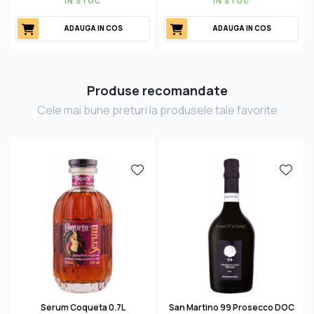
IN STOC
IN STOC
ADAUGA IN COS
ADAUGA IN COS
Produse recomandate
Cele mai bune preturi la produsele tale favorite
Serum Coqueta 0.7L
San Martino 99 Prosecco DOC