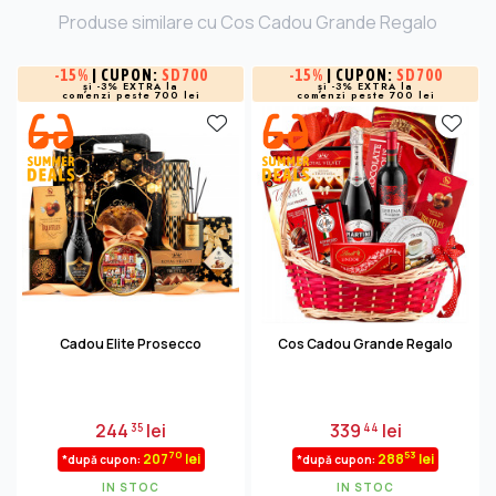
Produse similare cu Cos Cadou Grande Regalo
-
15%
| CUPON:
SD700
-
15%
| CUPON:
SD700
și -3% EXTRA la
și -3% EXTRA la
comenzi peste 700 lei
comenzi peste 700 lei
Cadou Elite Prosecco
Cos Cadou Grande Regalo
244
lei
339
lei
35
44
70
53
207
lei
288
lei
*după cupon:
*după cupon:
IN STOC
IN STOC