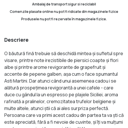
Ambalaj de transport sigur si reciclabil
Comenzile plasate online nu pot fi ridicate din magazinele fizice
Produsele nu pot fi rezervate în magazinele fizice.
Descriere
O băutură fină trebuie să deschidă mintea și sufletul spre
visare, printre note irezistibile de piersici coapte și flori
albe și printre arome revigorante de grapefruit și
accente de pepene galben, așa cum o face spumantul
Asti Martini. Dar atunci când unui asemenea cadou i se
alătură prospețimea revigorantă a unei cafele - care
duce cu gândul la un espresso pe plajele Siciliei, aroma
rafinată a pralinelor, cremozitatea trufelor belgiene și
multe altele, atunci știi că ai ales surpriza perfectă.
Persoana care va primi acest cadou din partea ta va ști că
este apreciată, fără a fi nevoie de cuvinte, și îți va mulțumi