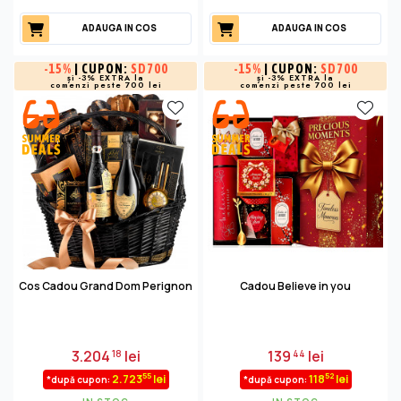
ADAUGA IN COS
ADAUGA IN COS
-
15%
| CUPON:
SD700
-
15%
| CUPON:
SD700
și -3% EXTRA la
și -3% EXTRA la
comenzi peste 700 lei
comenzi peste 700 lei
Cos Cadou Grand Dom Perignon
Cadou Believe in you
3.204
lei
139
lei
18
44
55
52
2.723
lei
118
lei
*după cupon:
*după cupon: