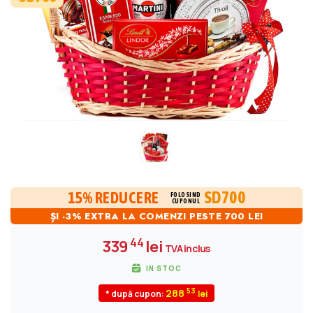
SD700
15% REDUCERE
FOLOSIND
CUPONUL
ȘI -3% EXTRA LA COMENZI PESTE 700 LEI
44
339
lei
TVA inclus
IN STOC
53
288
* după cupon: