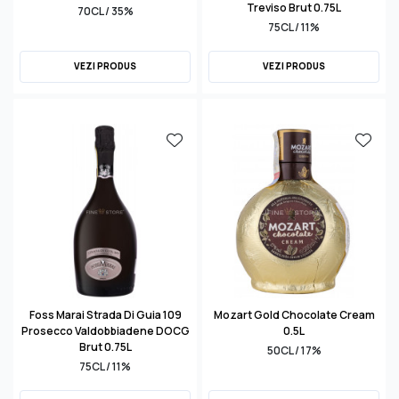
Treviso Brut 0.75L
70CL / 35%
75CL / 11%
VEZI PRODUS
VEZI PRODUS
Foss Marai Strada Di Guia 109
Mozart Gold Chocolate Cream
Prosecco Valdobbiadene DOCG
0.5L
Brut 0.75L
50CL / 17%
75CL / 11%