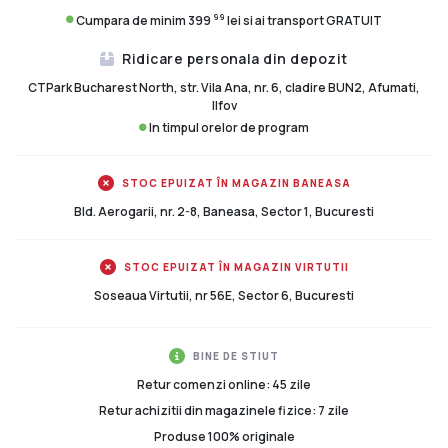
99
Cumpara de minim 399
lei si ai transport GRATUIT
Ridicare personala din depozit
CTPark Bucharest North, str. Vila Ana, nr. 6, cladire BUN2, Afumati,
Ilfov
In timpul orelor de program
STOC EPUIZAT ÎN MAGAZIN BANEASA
Bld. Aerogarii, nr. 2-8, Baneasa, Sector 1, Bucuresti
STOC EPUIZAT ÎN MAGAZIN VIRTUTII
Soseaua Virtutii, nr 56E, Sector 6, Bucuresti
BINE DE STIUT
Retur comenzi online: 45 zile
Retur achizitii din magazinele fizice: 7 zile
Produse 100% originale