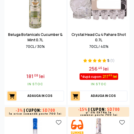
Beluga Botanicals Cucumber &
Crystal Head Cu 4 Pahare Shot
Mint 0.7L
0.7L
70CL / 30%
70CL / 40%
5
(1)
256
lei
46
181
lei
08
99
217
lei
*după cupon:
IN STOC
IN STOC
ADAUGA IN COS
ADAUGA IN COS
-
15%
| CUPON:
SD700
-
3%
| CUPON:
SD700
și -3% EXTRA la
la orice comandă peste 700 lei
comenzi peste 700 lei