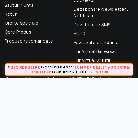
Cookie-uri
Bauturi Nunta
Dezabonare Newsletter /
Retur
Notificari
Oferte speciale
Dezabonare SMS
Cere Produs
ANPC
Produse recomandate
Vezi toate brandurile
Tur Virtual Baneasa
Tur Virtual Virtutii
15% REDUCERE
"SUMMER DEALS" + 3% EXTRA-
AI
LA PRODUSELE MARCATE
REDUCERE
SD700
LA COMENZI PESTE 700 LEI. COD:
Copyright © Finestore Distribution SRL 2014-2026. Marcă inregistrată.
Toate drepturile rezervate.