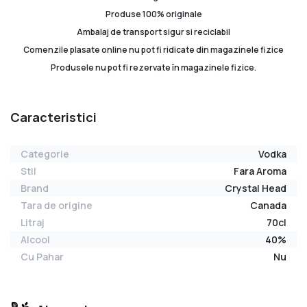
Produse 100% originale
Ambalaj de transport sigur si reciclabil
Comenzile plasate online nu pot fi ridicate din magazinele fizice
Produsele nu pot fi rezervate în magazinele fizice.
Caracteristici
Categorie
Vodka
Stil
Fara Aroma
Brand
Crystal Head
Tara de origine
Canada
Litraj
70cl
Alcool
40%
Cu Pahar
Nu