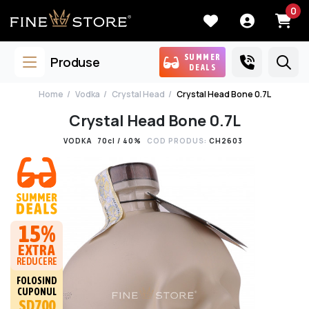
0
SUMMER
Produse
DEALS
Home
Vodka
Crystal Head
Crystal Head Bone 0.7L
Crystal Head Bone 0.7L
VODKA
70cl / 40%
COD PRODUS:
CH2603
15%
EXTRA
REDUCERE
FOLOSIND
CUPONUL
SD700