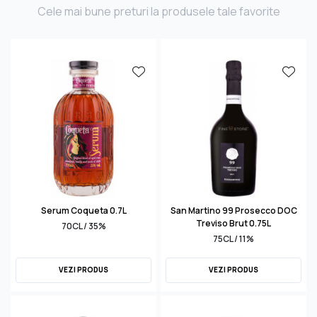
Cele mai bune preturi la produsele tale favorite
Serum Coqueta 0.7L
San Martino 99 Prosecco DOC
Treviso Brut 0.75L
70CL / 35%
75CL / 11%
VEZI PRODUS
VEZI PRODUS