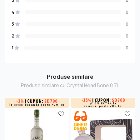
5
0
4
0
3
0
2
0
1
0
Produse similare
Produse similare cu Crystal Head Bone 0.7L
-
15%
| CUPON:
SD700
-
3%
| CUPON:
SD700
și -3% EXTRA la
la orice comandă peste 700 lei
comenzi peste 700 lei