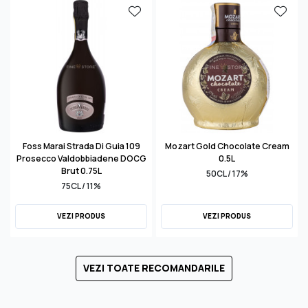
Foss Marai Strada Di Guia 109
Mozart Gold Chocolate Cream
Prosecco Valdobbiadene DOCG
0.5L
Brut 0.75L
50CL / 17%
75CL / 11%
VEZI PRODUS
VEZI PRODUS
VEZI TOATE RECOMANDARILE