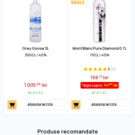
Grey Goose 3L
Mont Blanc Pure Diamond 0.7L
300CL / 40%
70CL / 40%
5
(3)
166
lei
12
1.005
lei
66
20
141
lei
*după cupon:
IN STOC
IN STOC
ADAUGA IN COS
ADAUGA IN COS
Produse recomandate