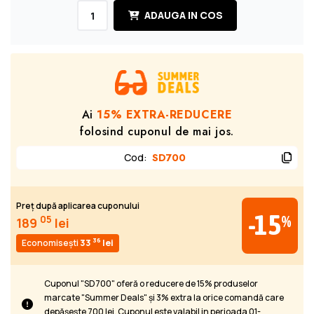
ADAUGA IN COS
Ai
15% EXTRA-REDUCERE
folosind cuponul de mai jos.
Cod
:
SD700
Preț după aplicarea cuponului
-15
%
05
189
lei
36
Economisești
33
lei
Cuponul "SD700" oferă o reducere de 15% produselor
marcate "Summer Deals" și 3% extra la orice comandă care
depășește 700 lei. Cuponul este valabil in perioada 01-