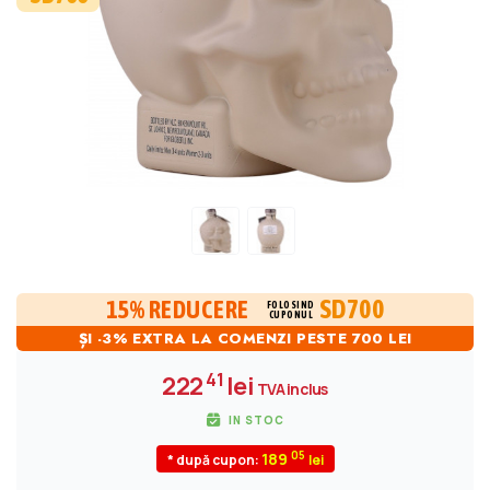
SD700
15% REDUCERE
FOLOSIND
CUPONUL
ȘI -3% EXTRA LA COMENZI PESTE 700 LEI
41
222
lei
TVA inclus
IN STOC
05
189
* după cupon: