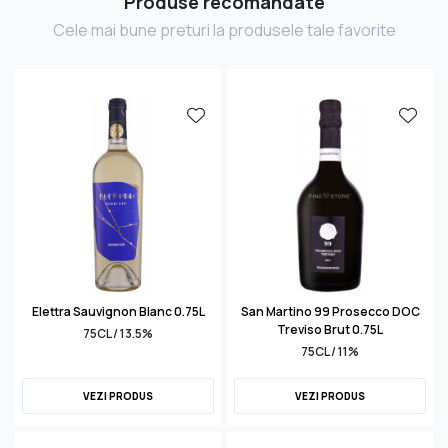
Produse recomandate
Cele mai bune preturi la produsele tale favorite
Elettra Sauvignon Blanc 0.75L
San Martino 99 Prosecco DOC
Treviso Brut 0.75L
75CL / 13.5%
75CL / 11%
VEZI PRODUS
VEZI PRODUS