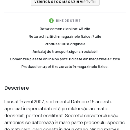
VERIFICĂ STOC MAGAZIN VIRTUTII
BINE DE STIUT
Retur comenzi online: 45 zile
Retur achizitii din magazinele fizice: 7 zile
Produse 100% originale
Ambalaj de transport sigur si reciclabil
Comenzile plasate online nu pot fi ridicate din magazinele fizice
Produsele nu pot fi rezervate în magazinele fizice.
Descriere
Lansat în anul 2007, sortimentul Dalmore 15 ani este
apreciat în special datorită profilului său aromatic
deosebit, perfect echilibrat. Secretul caracterului său
armonios se datorează în mare parte procesului specific
de maturare, care constă în două etape. Single malt-ul