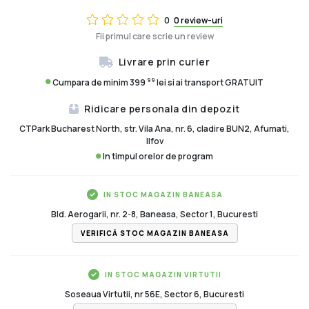
0
0 review-uri
Fii primul care scrie un review
Livrare prin curier
99
Cumpara de minim 399
lei si ai transport GRATUIT
Ridicare personala din depozit
CTPark Bucharest North, str. Vila Ana, nr. 6, cladire BUN2, Afumati,
Ilfov
In timpul orelor de program
IN STOC MAGAZIN BANEASA
Bld. Aerogarii, nr. 2-8, Baneasa, Sector 1, Bucuresti
VERIFICĂ STOC MAGAZIN BANEASA
IN STOC MAGAZIN VIRTUTII
Soseaua Virtutii, nr 56E, Sector 6, Bucuresti