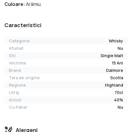
Culoare:
Arămiu.
Caracteristici
Categorie
Whisky
Afumat
Nu
Stil
Single Malt
Vechime
15 Ani
Brand
Dalmore
Tara de origine
Scotia
Regiune
Highland
Litraj
70cl
Alcool
40%
Cu Pahar
Nu
Alergeni