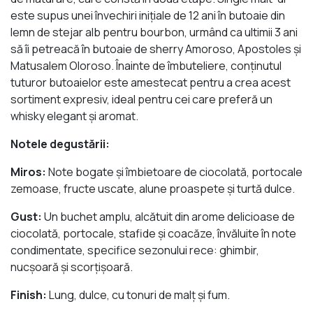
este supus unei învechiri iniţiale de 12 ani în butoaie din
lemn de stejar alb pentru bourbon, urmând ca ultimii 3 ani
să îi petreacă în butoaie de sherry Amoroso, Apostoles şi
Matusalem Oloroso. Înainte de îmbuteliere, conţinutul
tuturor butoaielor este amestecat pentru a crea acest
sortiment expresiv, ideal pentru cei care preferă un
whisky elegant şi aromat.
Notele degustării:
Miros:
Note bogate şi îmbietoare de ciocolată, portocale
zemoase, fructe uscate, alune proaspete şi turtă dulce.
Gust:
Un buchet amplu, alcătuit din arome delicioase de
ciocolată, portocale, stafide şi coacăze, învăluite în note
condimentate, specifice sezonului rece: ghimbir,
nucşoară şi scorţişoară.
Finish:
Lung, dulce, cu tonuri de malţ şi fum.