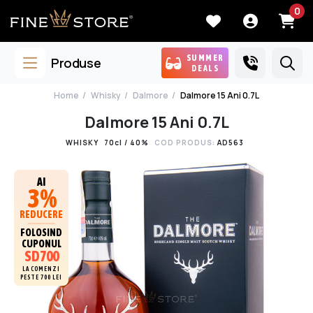
0
SUMMER
Produse
DEALS
Home
Whisky
Dalmore
Dalmore 15 Ani 0.7L
Dalmore 15 Ani 0.7L
WHISKY
70cl / 40%
COD PRODUS:
AD563
AI
3%
REDUCERE
FOLOSIND
CUPONUL
SD700
LA COMENZI
PESTE 700 LEI