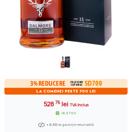
SD700
3% REDUCERE
FOLOSIND
CUPONUL
LA COMENZI PESTE 700 LEI
76
528
lei
TVA inclus
IN STOC
+ 0,50
lei garanție returnabilă