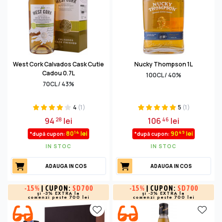
West Cork Calvados Cask Cutie
Nucky Thompson 1L
Cadou 0.7L
100CL / 40%
70CL / 43%
4
(1)
5
(1)
94
lei
106
lei
28
46
14
49
80
lei
90
lei
*după cupon:
*după cupon:
IN STOC
IN STOC
ADAUGA IN COS
ADAUGA IN COS
-
15%
| CUPON:
SD700
-
15%
| CUPON:
SD700
și -3% EXTRA la
și -3% EXTRA la
comenzi peste 700 lei
comenzi peste 700 lei