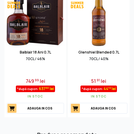
Balblair 18 Ani 0.7L
Glenshiel Blended 0.7L
70CL / 46%
70CL / 40%
749
lei
51
lei
99
91
50
12
637
lei
44
lei
*după cupon:
*după cupon:
IN STOC
IN STOC
ADAUGA IN COS
ADAUGA IN COS