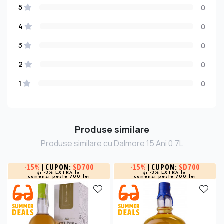
5
0
4
0
3
0
2
0
1
0
Produse similare
Produse similare cu Dalmore 15 Ani 0.7L
-
15%
| CUPON:
SD700
-
15%
| CUPON:
SD700
și -3% EXTRA la
și -3% EXTRA la
comenzi peste 700 lei
comenzi peste 700 lei