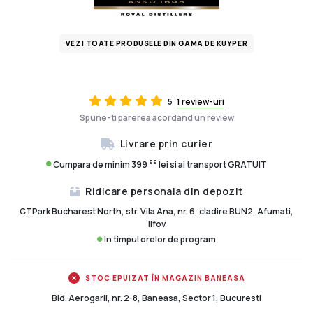
VEZI TOATE PRODUSELE DIN GAMA DE KUYPER
5
1 review-uri
Spune-ti parerea acordand un review
Livrare prin curier
99
Cumpara de minim 399
lei si ai transport GRATUIT
Ridicare personala din depozit
CTPark Bucharest North, str. Vila Ana, nr. 6, cladire BUN2, Afumati,
Ilfov
In timpul orelor de program
STOC EPUIZAT ÎN MAGAZIN BANEASA
Bld. Aerogarii, nr. 2-8, Baneasa, Sector 1, Bucuresti