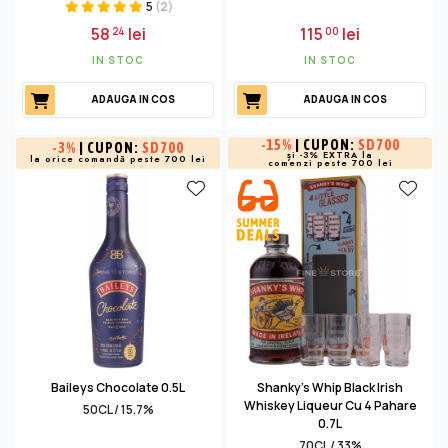
5
(2)
58
lei
115
lei
24
00
IN STOC
IN STOC
ADAUGA IN COS
ADAUGA IN COS
-
15%
| CUPON:
SD700
-
3%
| CUPON:
SD700
și -3% EXTRA la
la orice comandă peste 700 lei
comenzi peste 700 lei
Baileys Chocolate 0.5L
Shanky's Whip Black Irish
Whiskey Liqueur Cu 4 Pahare
50CL / 15.7%
0.7L
70CL / 33%