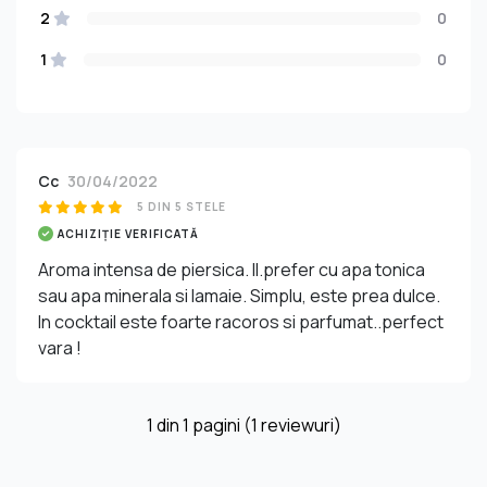
2
0
1
0
Cc
30/04/2022
5 DIN 5 STELE
ACHIZIȚIE VERIFICATĂ
Aroma intensa de piersica. Il.prefer cu apa tonica
sau apa minerala si lamaie. Simplu, este prea dulce.
In cocktail este foarte racoros si parfumat..perfect
vara !
1
din
1
pagini (1 reviewuri)