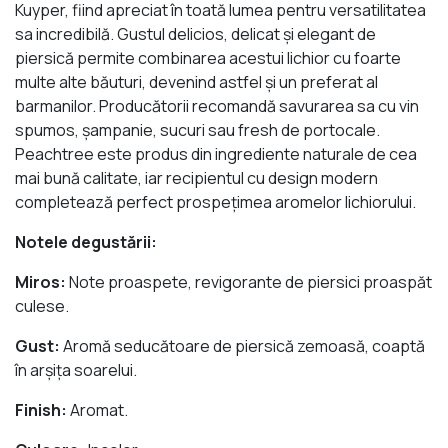
Kuyper, fiind apreciat în toată lumea pentru versatilitatea
sa incredibilă. Gustul delicios, delicat şi elegant de
piersică permite combinarea acestui lichior cu foarte
multe alte băuturi, devenind astfel şi un preferat al
barmanilor. Producătorii recomandă savurarea sa cu vin
spumos, şampanie, sucuri sau fresh de portocale.
Peachtree este produs din ingrediente naturale de cea
mai bună calitate, iar recipientul cu design modern
completează perfect prospeţimea aromelor lichiorului.
Notele degustării:
Miros:
Note proaspete, revigorante de piersici proaspăt
culese.
Gust:
Aromă seducătoare de piersică zemoasă, coaptă
în arşiţa soarelui.
Finish:
Aromat.