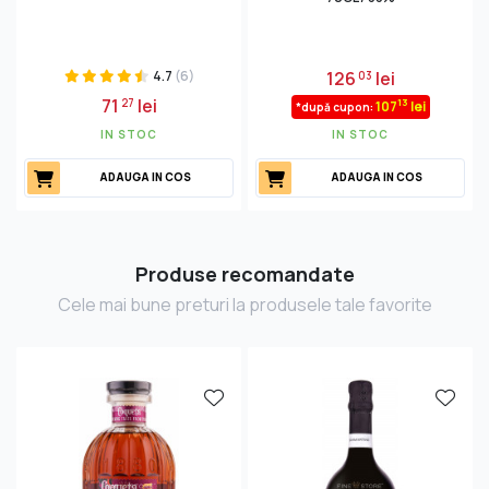
4.7
(6)
126
lei
03
71
lei
27
13
107
lei
*după cupon:
IN STOC
IN STOC
ADAUGA IN COS
ADAUGA IN COS
Produse recomandate
Cele mai bune preturi la produsele tale favorite