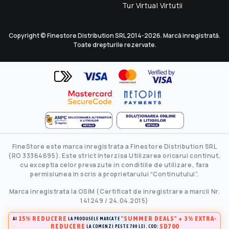
Tur Virtual Virtutii
Copyright © Finestore Distribution SRL 2014-2026. Marcă inregistrată.
Toate drepturile rezervate.
FineStore este marca inregistrata a Finestore Distribution SRL
(RO 33364695). Este strict interzisa Utilizarea oricarui continut,
cu exceptia celor prevazute in conditiile de utilizare, fara
permisiunea in scris a proprietarului “Continutului”.
Marca inregistrata la OSIM (Certificat de inregistrare a marcii Nr.
141249 / 24.04.2015)
15% REDUCERE
"SUMMER DEALS" + 3% EXTRA-
AI
LA PRODUSELE MARCATE
REDUCERE
SD700
LA COMENZI PESTE 700 LEI. COD: