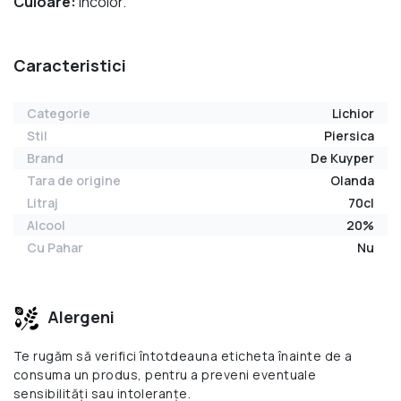
Culoare:
Incolor.
Caracteristici
Categorie
Lichior
Stil
Piersica
Brand
De Kuyper
Tara de origine
Olanda
Litraj
70cl
Alcool
20%
Cu Pahar
Nu
Alergeni
Te rugăm să verifici întotdeauna eticheta înainte de a
consuma un produs, pentru a preveni eventuale
sensibilități sau intoleranțe.