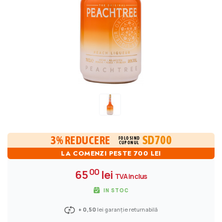
SD700
3% REDUCERE
FOLOSIND
CUPONUL
LA COMENZI PESTE 700 LEI
00
65
lei
TVA inclus
IN STOC
+ 0,50
lei garanție returnabilă