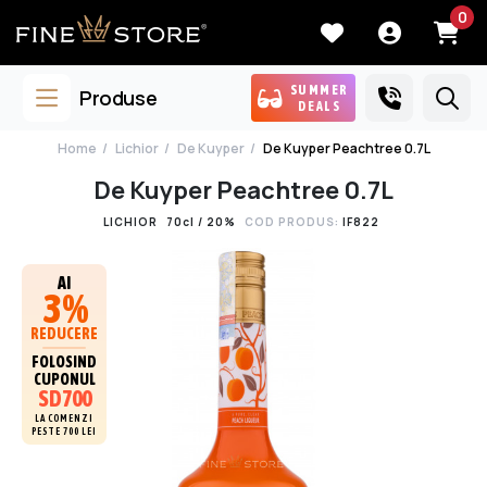
0
SUMMER
Produse
DEALS
Home
Lichior
De Kuyper
De Kuyper Peachtree 0.7L
De Kuyper Peachtree 0.7L
LICHIOR
70cl / 20%
COD PRODUS:
IF822
AI
3%
REDUCERE
FOLOSIND
CUPONUL
SD700
LA COMENZI
PESTE 700 LEI