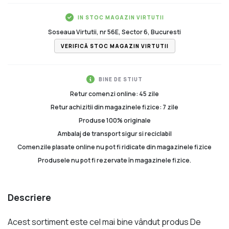
IN STOC MAGAZIN VIRTUTII
Soseaua Virtutii, nr 56E, Sector 6, Bucuresti
VERIFICĂ STOC MAGAZIN VIRTUTII
BINE DE STIUT
Retur comenzi online: 45 zile
Retur achizitii din magazinele fizice: 7 zile
Produse 100% originale
Ambalaj de transport sigur si reciclabil
Comenzile plasate online nu pot fi ridicate din magazinele fizice
Produsele nu pot fi rezervate în magazinele fizice.
Descriere
Acest sortiment este cel mai bine vândut produs De