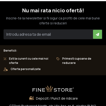
Nu mai rata nicio ofertă!
Inscrie-te la newsletter si fii sigur ca profiti de cele mai bune
oferte si reduceri
Beneficii:
Esti la curent cu cele mai noi
Primesti cupoane de
oferte
reducere
Oferte personalizate
Depozit / Punct de ridicare
CTPark Bucharest North, str. Vila Ana, nr. 6, cladire BUN2,