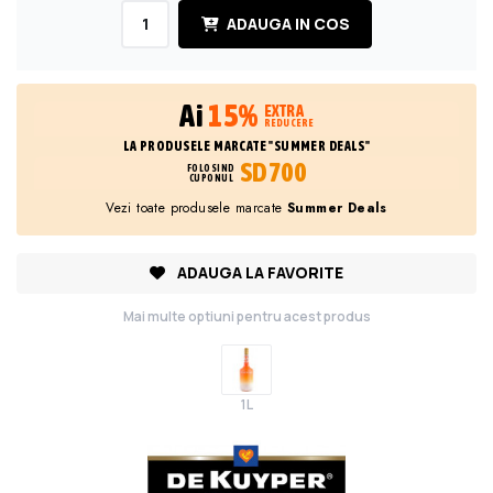
ADAUGA IN COS
Ai
15%
EXTRA
REDUCERE
LA PRODUSELE MARCATE "SUMMER DEALS"
SD700
FOLOSIND
CUPONUL
Vezi toate produsele marcate
Summer Deals
ADAUGA LA FAVORITE
Mai multe optiuni pentru acest produs
1L