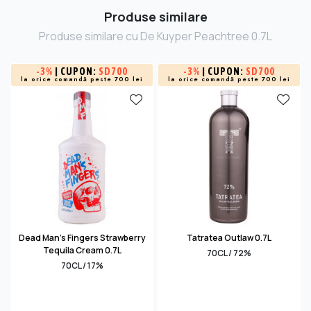
Produse similare
Produse similare cu De Kuyper Peachtree 0.7L
-
3%
| CUPON:
SD700
-
3%
| CUPON:
SD700
la orice comandă peste 700 lei
la orice comandă peste 700 lei
Dead Man's Fingers Strawberry
Tatratea Outlaw 0.7L
Tequila Cream 0.7L
70CL / 72%
70CL / 17%