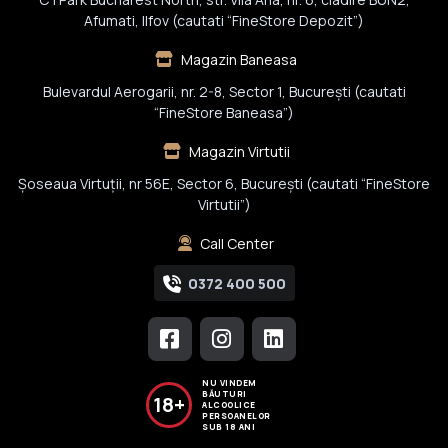
Afumati, Ilfov (cautati “FineStore Depozit”)
Magazin Baneasa
Bulevardul Aerogarii, nr. 2-8, Sector 1, Bucureşti (cautati
“FineStore Baneasa”)
Magazin Virtutii
Șoseaua Virtuții, nr 56E, Sector 6, București (cautati “FineStore
Virtutii”)
Call Center
0372 400 500
NU VINDEM
BĂUTURI
18+
ALCOOLICE
PERSOANELOR
SUB 18 ANI