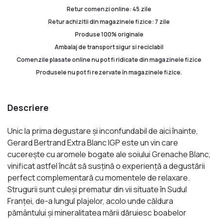
Retur comenzi online: 45 zile
Retur achizitii din magazinele fizice: 7 zile
Produse 100% originale
Ambalaj de transport sigur si reciclabil
Comenzile plasate online nu pot fi ridicate din magazinele fizice
Produsele nu pot fi rezervate în magazinele fizice.
Descriere
Unic la prima degustare și inconfundabil de aici înainte,
Gerard Bertrand Extra Blanc IGP este un vin care
cucerește cu aromele bogate ale soiului Grenache Blanc,
vinificat astfel încât să susțină o experiență a degustării
perfect complementară cu momentele de relaxare.
Strugurii sunt culeși prematur din vii situate în Sudul
Franței, de-a lungul plajelor, acolo unde căldura
pământului și mineralitatea mării dăruiesc boabelor