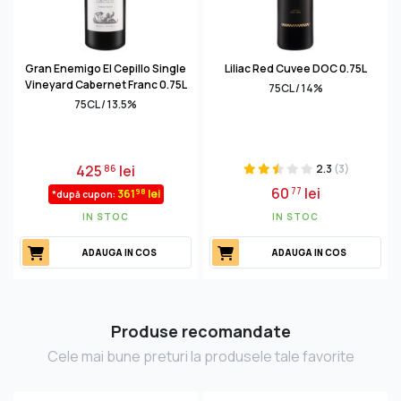
Gran Enemigo El Cepillo Single
Liliac Red Cuvee DOC 0.75L
Vineyard Cabernet Franc 0.75L
75CL / 14%
75CL / 13.5%
425
lei
2.3
(3)
86
60
lei
77
98
361
lei
*după cupon:
IN STOC
IN STOC
ADAUGA IN COS
ADAUGA IN COS
Produse recomandate
Cele mai bune preturi la produsele tale favorite