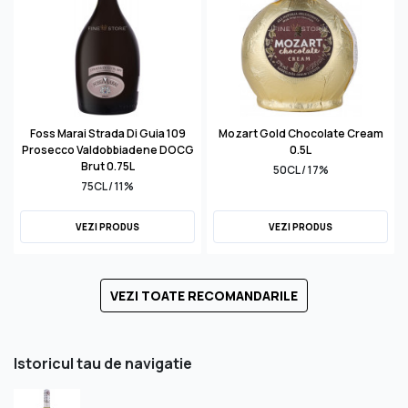
Foss Marai Strada Di Guia 109
Mozart Gold Chocolate Cream
Prosecco Valdobbiadene DOCG
0.5L
Brut 0.75L
50CL / 17%
75CL / 11%
VEZI PRODUS
VEZI PRODUS
VEZI TOATE RECOMANDARILE
Istoricul tau de navigatie