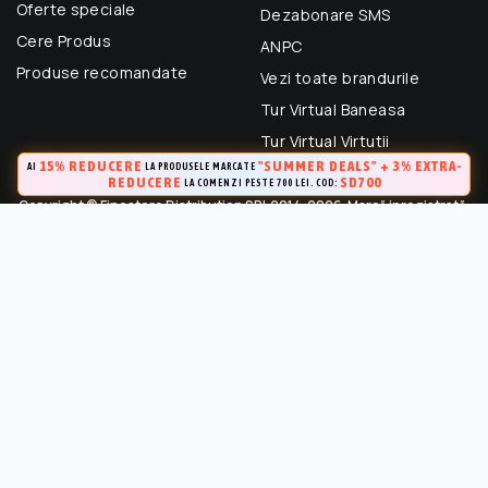
Oferte speciale
Dezabonare SMS
Cere Produs
ANPC
Produse recomandate
Vezi toate brandurile
Tur Virtual Baneasa
Tur Virtual Virtutii
15% REDUCERE
"SUMMER DEALS" + 3% EXTRA-
AI
LA PRODUSELE MARCATE
REDUCERE
SD700
LA COMENZI PESTE 700 LEI. COD:
Copyright © Finestore Distribution SRL 2014-2026. Marcă inregistrată.
Toate drepturile rezervate.
FineStore este marca inregistrata a Finestore Distribution SRL
(RO 33364695). Este strict interzisa Utilizarea oricarui continut,
cu exceptia celor prevazute in conditiile de utilizare, fara