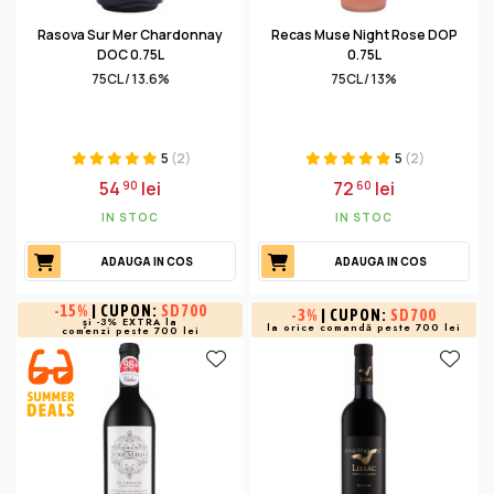
Rasova Sur Mer Chardonnay
Recas Muse Night Rose DOP
DOC 0.75L
0.75L
75CL / 13.6%
75CL / 13%
5
(2)
5
(2)
54
lei
72
lei
90
60
IN STOC
IN STOC
ADAUGA IN COS
ADAUGA IN COS
-
15%
| CUPON:
SD700
-
3%
| CUPON:
SD700
și -3% EXTRA la
la orice comandă peste 700 lei
comenzi peste 700 lei