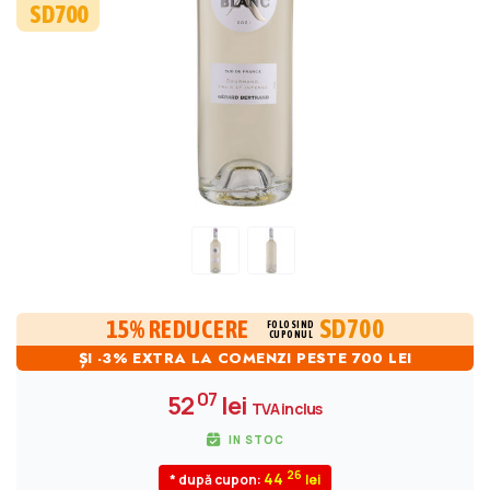
SD700
SD700
15% REDUCERE
FOLOSIND
CUPONUL
ȘI -3% EXTRA LA COMENZI PESTE 700 LEI
07
52
lei
TVA inclus
IN STOC
26
44
* după cupon: