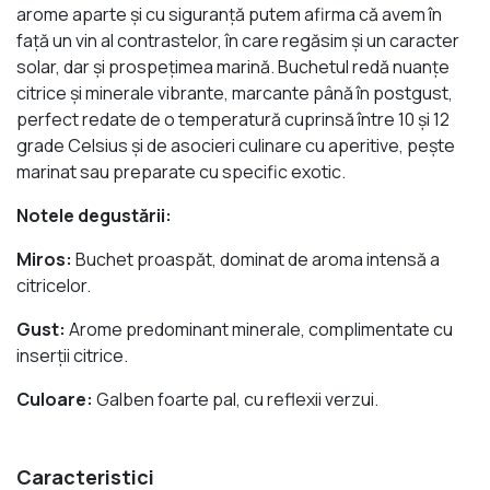
arome aparte și cu siguranță putem afirma că avem în
față un vin al contrastelor, în care regăsim și un caracter
solar, dar și prospețimea marină. Buchetul redă nuanțe
citrice și minerale vibrante, marcante până în postgust,
perfect redate de o temperatură cuprinsă între 10 și 12
grade Celsius și de asocieri culinare cu aperitive, pește
marinat sau preparate cu specific exotic.
Notele degustării:
Miros:
Buchet proaspăt, dominat de aroma intensă a
citricelor.
Gust:
Arome predominant minerale, complimentate cu
inserții citrice.
Culoare:
Galben foarte pal, cu reflexii verzui.
Caracteristici