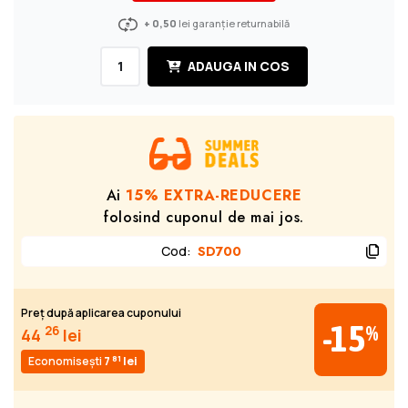
+ 0,50
lei garanție returnabilă
ADAUGA IN COS
Ai
15% EXTRA-REDUCERE
folosind cuponul de mai jos.
Cod
:
SD700
Preț după aplicarea cuponului
-15
%
26
44
lei
81
Economisești
7
lei