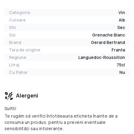
Categorie
Vin
Culoare
Alb
Stil
Sec
Soi
Grenache Blanc
Brand
Gerard Bertrand
Tara de origine
Franta
Regiune
Languedoc-Roussillon
Litraj
75cl
Cu Pahar
Nu
Alergeni
Sulfiti
Te rugăm să verifici întotdeauna eticheta înainte de a
consuma un produs, pentru a preveni eventuale
sensibilități sau intoleranțe.