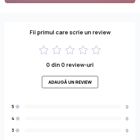
Fii primul care scrie un review
0 din 0 review-uri
ADAUGĂ UN REVIEW
5
0
4
0
3
0