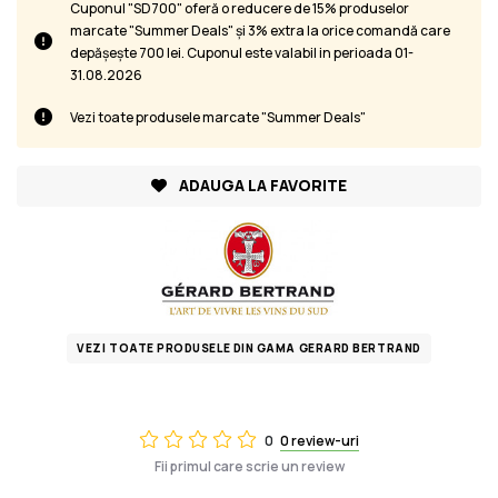
Cuponul "SD700" oferă o reducere de 15% produselor
marcate "Summer Deals" și 3% extra la orice comandă care
depășește 700 lei. Cuponul este valabil in perioada 01-
31.08.2026
Vezi toate produsele marcate "Summer Deals"
ADAUGA LA FAVORITE
VEZI TOATE PRODUSELE DIN GAMA GERARD BERTRAND
0
0 review-uri
Fii primul care scrie un review