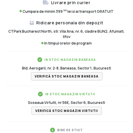
Livrare prin curier
99
Cumpara de minim 399
lei si ai transport GRATUIT
Ridicare personala din depozit
CTPark Bucharest North, str. Vila Ana, nr. 6, cladire BUN2, Afumati,
Ilfov
In timpul orelor de program
IN STOC MAGAZIN BANEASA
Bld. Aerogarii, nr. 2-8, Baneasa, Sector 1, Bucuresti
VERIFICĂ STOC MAGAZIN BANEASA
IN STOC MAGAZIN VIRTUTII
Soseaua Virtutii, nr 56E, Sector 6, Bucuresti
VERIFICĂ STOC MAGAZIN VIRTUTII
BINE DE STIUT