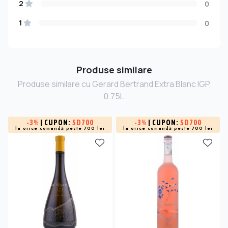
2
0
1
0
Produse similare
Produse similare cu Gerard Bertrand Extra Blanc IGP
0.75L
-
3%
| CUPON:
SD700
-
3%
| CUPON:
SD700
la orice comandă peste 700 lei
la orice comandă peste 700 lei