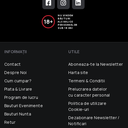
NU VINDEM
BĂUTURI
18+
ALCOOLICE
PERSOANELOR
SUB 18 ANI
INFORMAŢII
UTILE
Contact
Aboneaza-te la Newsletter
Despre Noi
Harta site
Cum cumpar?
Termeni & Conditii
Plata & Livrare
Prelucrarea datelor
cu caracter personal
Program de lucru
Politica de utilizare
Bauturi Evenimente
Cookie-uri
Bauturi Nunta
Dezabonare Newsletter /
Retur
Notificari