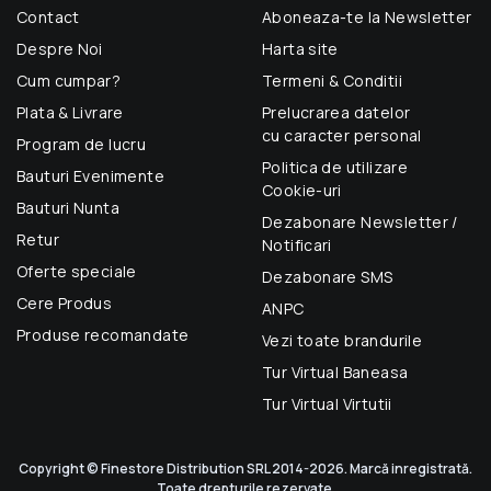
Contact
Aboneaza-te la Newsletter
Despre Noi
Harta site
Cum cumpar?
Termeni & Conditii
Plata & Livrare
Prelucrarea datelor
cu caracter personal
Program de lucru
Politica de utilizare
Bauturi Evenimente
Cookie-uri
Bauturi Nunta
Dezabonare Newsletter /
Retur
Notificari
Oferte speciale
Dezabonare SMS
Cere Produs
ANPC
Produse recomandate
Vezi toate brandurile
Tur Virtual Baneasa
Tur Virtual Virtutii
Copyright © Finestore Distribution SRL 2014-2026. Marcă inregistrată.
Toate drepturile rezervate.