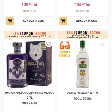
109
lei
134
lei
53
27
IN STOC
IN STOC
ADAUGA IN COS
ADAUGA IN COS
-
15%
| CUPON:
SD700
-
3%
| CUPON:
SD700
și -3% EXTRA la
la orice comandă peste 700 lei
comenzi peste 700 lei
WolfPack Moonlight Cutie Cadou
Zafiro Calamansi 0.7L
0.7L
70CL / 37.5%
70CL / 40%