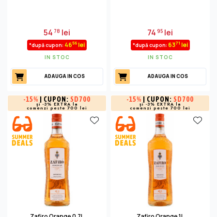
54
lei
74
lei
78
95
56
71
46
lei
63
lei
*după cupon:
*după cupon:
IN STOC
IN STOC
ADAUGA IN COS
ADAUGA IN COS
-
15%
| CUPON:
SD700
-
15%
| CUPON:
SD700
și -3% EXTRA la
și -3% EXTRA la
comenzi peste 700 lei
comenzi peste 700 lei
Zafiro Orange 0.7L
Zafiro Orange 1L