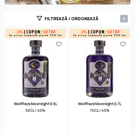
adăugat un strop de gin, creând astfel una dintre cele
mai renumite băuturi tip long drink din lume. Astăzi ginul
este una dintre cele mai populare băuturi tari.
0
FILTREAZĂ / ORDONEAZĂ
-
3%
| CUPON:
SD700
-
3%
| CUPON:
SD700
la orice comandă peste 700 lei
la orice comandă peste 700 lei
WolfPack Moonlight 0.5L
WolfPack Moonlight 0.7L
50CL / 40%
70CL / 40%