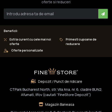
oferte si reduceri
Beneficii:
Esti la curent cu cele mai noi
Primesti cupoane de
oferte
reducere
Oferte personalizate
Depozit / Punct de ridicare
CTPark Bucharest North, str. Vila Ana, nr. 6, cladire BUN2,
Afumati, Ilfov (cautati “FineStore Depozit”)
Magazin Baneasa