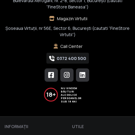
Bulevardul Aerogarii, nr. 2-8, Sector 1, Bucureşti (cautati
“FineStore Baneasa”)
Magazin Virtutii
Șoseaua Virtuții, nr 56E, Sector 6, București (cautati “FineStore
Virtutii”)
Call Center
0372 400 500
NU VINDEM
BĂUTURI
18+
ALCOOLICE
PERSOANELOR
SUB 18 ANI
INFORMAŢII
UTILE