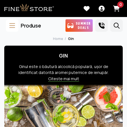
0
SUMMER
Produse
DEALS
Home
Gin
GIN
Ginul este o băutură alcoolică populară, uşor de
identificat datorită aromei puternice de ienupăr.
Băutura este originară din Olanda, însă a cunoscut
Citeste mai mult
popularitatea pe teritoriul britanic, fiind asociată în
prezent cu Anglia. Ginul nu se consumă simplu, fiind
folosit mai ales pentru a oferi aromă şi complexitate
cocktailurilor. Cea mai cunoscută combinaţie este Gin
Tonic, o reţetă de succes care a fost descoperită în
perioada Victoriană. Soldaţii englezi aflaţi în India au
creat apă tonică prin combinarea chininei cu apă
carbogazoasă. Pentru ca gustul să fie mai plăcut au