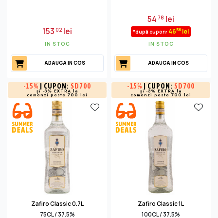
54
lei
78
153
lei
02
56
46
lei
*după cupon:
IN STOC
IN STOC
ADAUGA IN COS
ADAUGA IN COS
-
15%
| CUPON:
SD700
-
15%
| CUPON:
SD700
și -3% EXTRA la
și -3% EXTRA la
comenzi peste 700 lei
comenzi peste 700 lei
Zafiro Classic 0.7L
Zafiro Classic 1L
75CL / 37.5%
100CL / 37.5%