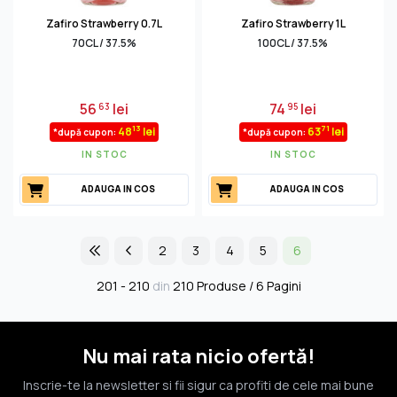
Zafiro Strawberry 0.7L
Zafiro Strawberry 1L
70CL / 37.5%
100CL / 37.5%
56
lei
74
lei
63
95
13
71
48
lei
63
lei
*după cupon:
*după cupon:
IN STOC
IN STOC
ADAUGA IN COS
ADAUGA IN COS
2
3
4
5
6
201 - 210
din
210 Produse / 6 Pagini
Nu mai rata nicio ofertă!
Inscrie-te la newsletter si fii sigur ca profiti de cele mai bune