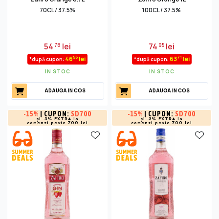
70CL / 37.5%
100CL / 37.5%
54
lei
74
lei
78
95
56
71
46
lei
63
lei
*după cupon:
*după cupon:
IN STOC
IN STOC
ADAUGA IN COS
ADAUGA IN COS
-
15%
| CUPON:
SD700
-
15%
| CUPON:
SD700
și -3% EXTRA la
și -3% EXTRA la
comenzi peste 700 lei
comenzi peste 700 lei