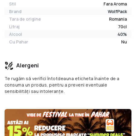
Stil
Fara Aroma
Brand
WolfPack
Tara de origine
Romania
Litraj
70cl
Alcool
40%
Cu Pahar
Nu
Alergeni
Te rugăm să verifici întotdeauna eticheta înainte de a
consuma un produs, pentru a preveni eventuale
sensibilități sau intoleranțe.