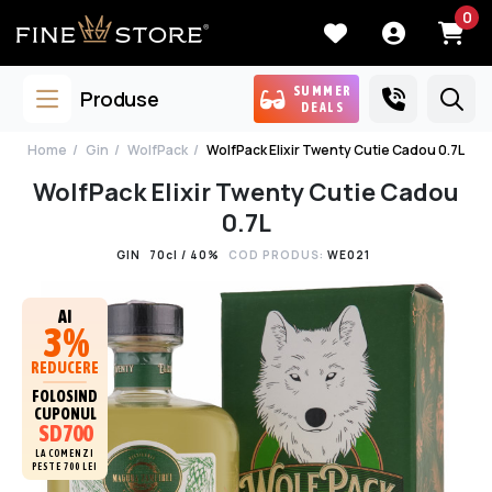
0
SUMMER
Produse
DEALS
Home
Gin
WolfPack
WolfPack Elixir Twenty Cutie Cadou 0.7L
WolfPack Elixir Twenty Cutie Cadou
0.7L
GIN
70cl / 40%
COD PRODUS:
WE021
AI
3%
REDUCERE
FOLOSIND
CUPONUL
SD700
LA COMENZI
PESTE 700 LEI