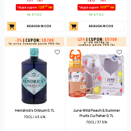
53
60
128
lei
109
lei
*după cupon:
*după cupon:
IN STOC
IN STOC
ADAUGA IN COS
ADAUGA IN COS
-
15%
| CUPON:
SD700
-
3%
| CUPON:
SD700
și -3% EXTRA la
la orice comandă peste 700 lei
comenzi peste 700 lei
Hendrick's Orbium 0.7L
June Wild Peach & Summer
Fruits Cu Pahar 0.7L
70CL / 43.4%
70CL / 37.5%