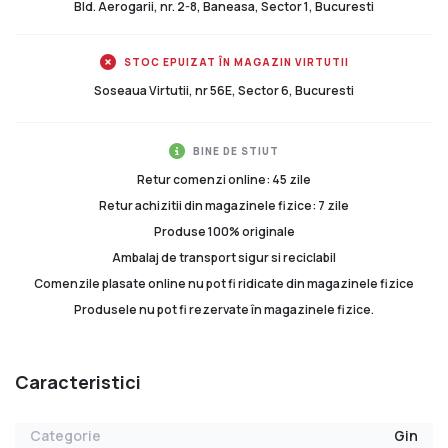
Bld. Aerogarii, nr. 2-8, Baneasa, Sector 1, Bucuresti
STOC EPUIZAT ÎN MAGAZIN VIRTUTII
Soseaua Virtutii, nr 56E, Sector 6, Bucuresti
BINE DE STIUT
Retur comenzi online: 45 zile
Retur achizitii din magazinele fizice: 7 zile
Produse 100% originale
Ambalaj de transport sigur si reciclabil
Comenzile plasate online nu pot fi ridicate din magazinele fizice
Produsele nu pot fi rezervate în magazinele fizice.
Caracteristici
Categorie
Gin