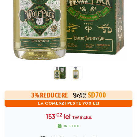
SD700
3% REDUCERE
FOLOSIND
CUPONUL
LA COMENZI PESTE 700 LEI
02
153
lei
TVA inclus
IN STOC