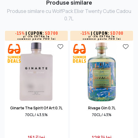
Produse similare
Produse similare cu WolfPack Elixir Twenty Cutie Cadou
0.7L
-
15%
| CUPON:
SD700
-
15%
| CUPON:
SD700
și -3% EXTRA la
și -3% EXTRA la
comenzi peste 700 lei
comenzi peste 700 lei
Ginarte The Spirit Of Art 0.7L
Rivage Gin 0.7L
70CL / 43.5%
70CL / 43%
151
lei
128
lei
21
94