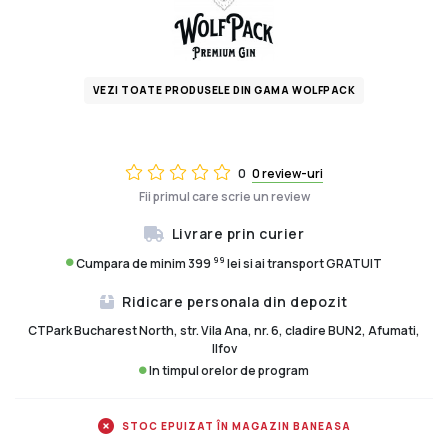
VEZI TOATE PRODUSELE DIN GAMA WOLFPACK
0
0 review-uri
Fii primul care scrie un review
Livrare prin curier
99
Cumpara de minim 399
lei si ai transport GRATUIT
Ridicare personala din depozit
CTPark Bucharest North, str. Vila Ana, nr. 6, cladire BUN2, Afumati,
Ilfov
In timpul orelor de program
STOC EPUIZAT ÎN MAGAZIN BANEASA