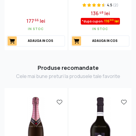
4.5
(2)
136
lei
48
177
lei
66
00
116
lei
*după cupon:
IN STOC
IN STOC
ADAUGA IN COS
ADAUGA IN COS
Produse recomandate
Cele mai bune preturi la produsele tale favorite