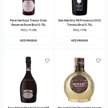
Pere Ventura Tresor Gran
San Martino 99 Prosecco DOC
Reserva Rose Brut 0.75L
Treviso Brut 0.75L
75CL / 11.5%
75CL / 11%
VEZI PRODUS
VEZI PRODUS
Foss Marai Strada Di Guia 109
Mozart Gold Chocolate Cream