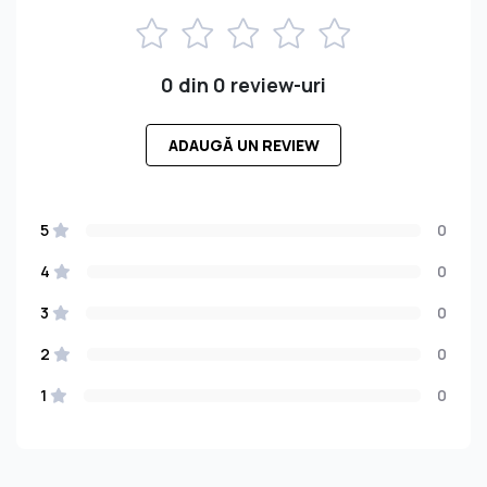
0 din 0 review-uri
ADAUGĂ UN REVIEW
5
0
4
0
3
0
2
0
1
0