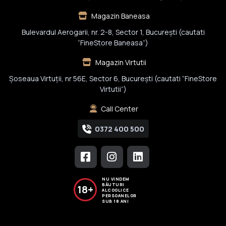
Magazin Baneasa
Bulevardul Aerogarii, nr. 2-8, Sector 1, Bucureşti (cautati
“FineStore Baneasa”)
Magazin Virtutii
Șoseaua Virtuții, nr 56E, Sector 6, București (cautati “FineStore
Virtutii”)
Call Center
0372 400 500
NU VINDEM
BĂUTURI
18+
ALCOOLICE
PERSOANELOR
SUB 18 ANI