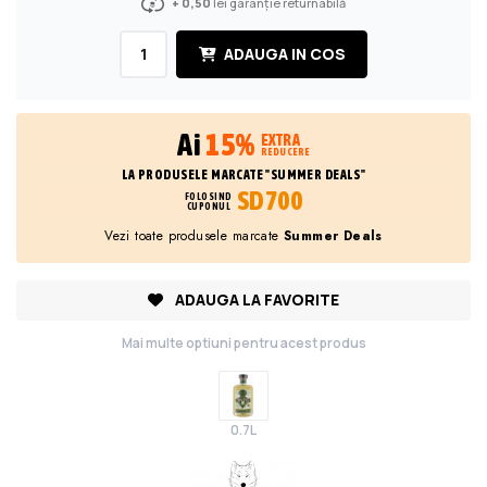
+ 0,50
lei garanție returnabilă
ADAUGA IN COS
Ai
15%
EXTRA
REDUCERE
LA PRODUSELE MARCATE "SUMMER DEALS"
SD700
FOLOSIND
CUPONUL
Vezi toate produsele marcate
Summer Deals
ADAUGA LA FAVORITE
Mai multe optiuni pentru acest produs
0.7L