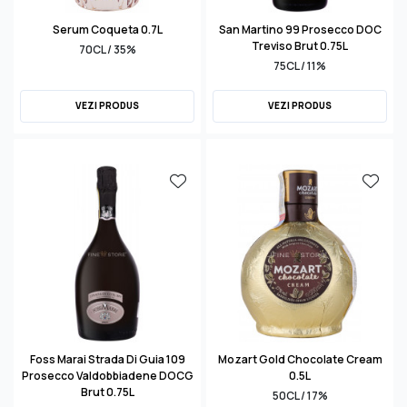
Serum Coqueta 0.7L
San Martino 99 Prosecco DOC
Treviso Brut 0.75L
70CL / 35%
75CL / 11%
VEZI PRODUS
VEZI PRODUS
Foss Marai Strada Di Guia 109
Mozart Gold Chocolate Cream
Prosecco Valdobbiadene DOCG
0.5L
Brut 0.75L
50CL / 17%