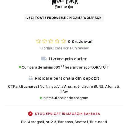
VEZI TOATE PRODUSELE DIN GAMA WOLFPACK
0
0 review-uri
Fii primul care scrie un review
Livrare prin curier
99
Cumpara de minim 399
lei si ai transport GRATUIT
Ridicare personala din depozit
CTPark Bucharest North, str. Vila Ana, nr. 6, cladire BUN2, Afumati,
Ilfov
In timpul orelor de program
STOC EPUIZAT ÎN MAGAZIN BANEASA
Bld. Aerogarii, nr. 2-8, Baneasa, Sector 1, Bucuresti