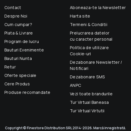
Contact
Aboneaza-te la Newsletter
Despre Noi
Harta site
Cum cumpar?
Termeni & Conditii
Plata & Livrare
Prelucrarea datelor
cu caracter personal
Program de lucru
Politica de utilizare
Bauturi Evenimente
Cookie-uri
Bauturi Nunta
Dezabonare Newsletter /
Retur
Notificari
Oferte speciale
Dezabonare SMS
Cere Produs
ANPC
Produse recomandate
Vezi toate brandurile
Tur Virtual Baneasa
Tur Virtual Virtutii
Copyright © Finestore Distribution SRL 2014-2026. Marcă inregistrată.