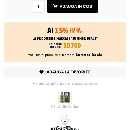
ADAUGA IN COS
Ai
15%
EXTRA
REDUCERE
LA PRODUSELE MARCATE "SUMMER DEALS"
SD700
FOLOSIND
CUPONUL
Vezi toate produsele marcate
Summer Deals
ADAUGA LA FAVORITE
Mai multe optiuni pentru acest produs
0.7L Cutie Cadou