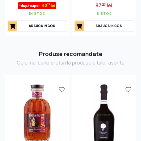
87
lei
23
71
63
lei
*după cupon:
IN STOC
IN STOC
ADAUGA IN COS
ADAUGA IN COS
Produse recomandate
Cele mai bune preturi la produsele tale favorite