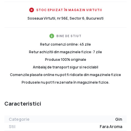
STOC EPUIZAT ÎN MAGAZIN VIRTUTII
Soseaua Virtutii, nr 56E, Sector 6, Bucuresti
BINE DE STIUT
Retur comenzi online: 45 zile
Retur achizitii din magazinele fizice: 7 zile
Produse 100% originale
Ambalaj de transport sigur si reciclabil
Comenzile plasate online nu pot fi ridicate din magazinele fizice
Produsele nu pot fi rezervate în magazinele fizice.
Caracteristici
Categorie
Gin
Stil
Fara Aroma