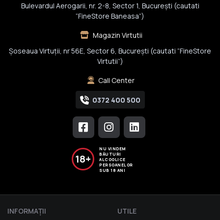
Bulevardul Aerogarii, nr. 2-8, Sector 1, Bucureşti (cautati
“FineStore Baneasa”)
Magazin Virtutii
Șoseaua Virtuții, nr 56E, Sector 6, București (cautati “FineStore
Virtutii”)
Call Center
0372 400 500
NU VINDEM
BĂUTURI
18+
ALCOOLICE
PERSOANELOR
SUB 18 ANI
INFORMAŢII
UTILE