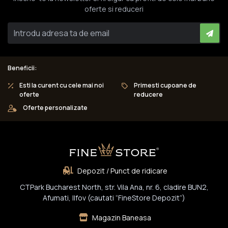
oferte si reduceri
Beneficii:
Esti la curent cu cele mai noi
Primesti cupoane de
oferte
reducere
Oferte personalizate
Depozit / Punct de ridicare
CTPark Bucharest North, str. Vila Ana, nr. 6, cladire BUN2,
Afumati, Ilfov (cautati “FineStore Depozit”)
Magazin Baneasa