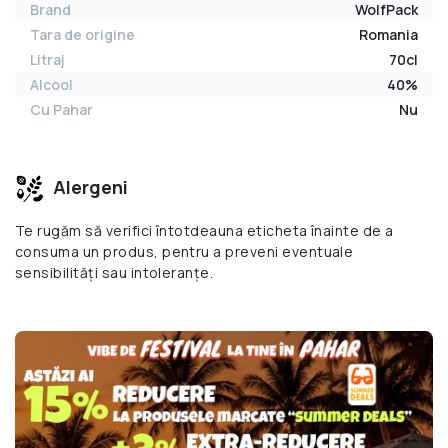
Brand
WolfPack
Tara de origine
Romania
Litraj
70cl
Alcool
40%
Cu Pahar
Nu
Alergeni
Te rugăm să verifici întotdeauna eticheta înainte de a
consuma un produs, pentru a preveni eventuale
sensibilități sau intoleranțe.