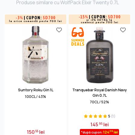
Produse similare cu WolfPack Elixir Twenty 0.7L
-
15%
| CUPON:
SD700
-
3%
| CUPON:
SD700
și -3% EXTRA la
la orice comandă peste 700 lei
comenzi peste 700 lei
Suntory Roku Gin 1L
Tranquebar Royal Danish Navy
Gin 0.7L
100CL / 43%
70CL / 52%
5
(1)
145
lei
95
150
lei
55
06
124
lei
*după cupon: