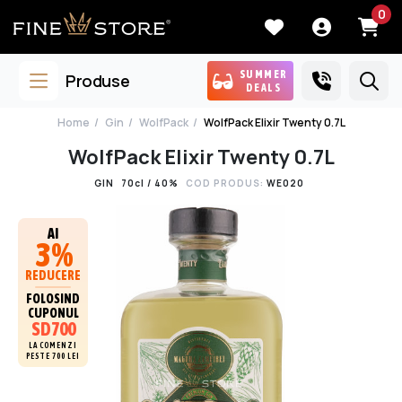
0
SUMMER
Produse
DEALS
Home
Gin
WolfPack
WolfPack Elixir Twenty 0.7L
WolfPack Elixir Twenty 0.7L
GIN
70cl / 40%
COD PRODUS:
WE020
AI
3%
REDUCERE
FOLOSIND
CUPONUL
SD700
LA COMENZI
PESTE 700 LEI