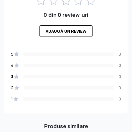
0 din 0 review-uri
ADAUGĂ UN REVIEW
5
0
4
0
3
0
2
0
1
0
Produse similare