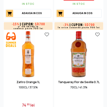
IN STOC
IN STOC
ADAUGA IN COS
ADAUGA IN COS
-
15%
| CUPON:
SD700
-
3%
| CUPON:
SD700
și -3% EXTRA la
la orice comandă peste 700 lei
comenzi peste 700 lei
Zafiro Orange 1L
Tanqueray Flor de Sevilla 0.7L
100CL / 37.5%
70CL / 41.3%
74
lei
95