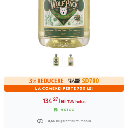
SD700
3% REDUCERE
FOLOSIND
CUPONUL
LA COMENZI PESTE 700 LEI
27
134
lei
TVA inclus
IN STOC
+ 0,50
lei garanție returnabilă