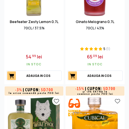
Beefeater Zesty Lemon 0.7L
Ginato Melograno 0.7L
70CL / 37.5%
70CL / 43%
5
(1)
54
lei
65
lei
99
09
IN STOC
IN STOC
ADAUGA IN COS
ADAUGA IN COS
-
15%
| CUPON:
SD700
-
3%
| CUPON:
SD700
și -3% EXTRA la
la orice comandă peste 700 lei
comenzi peste 700 lei