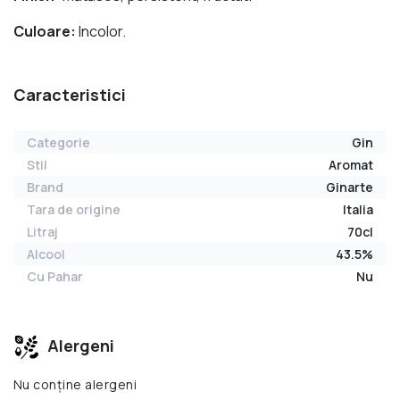
Culoare:
Incolor.
Caracteristici
Categorie
Gin
Stil
Aromat
Brand
Ginarte
Tara de origine
Italia
Litraj
70cl
Alcool
43.5%
Cu Pahar
Nu
Alergeni
Nu conține alergeni