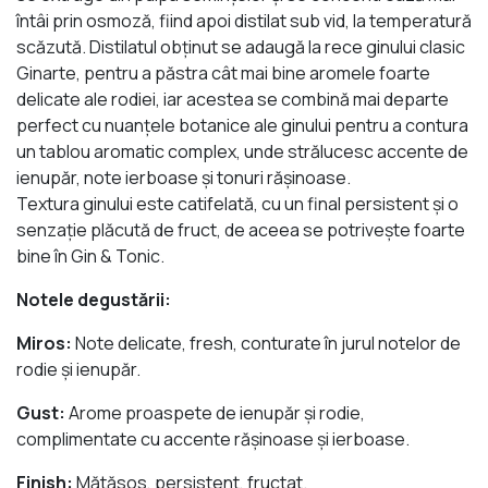
întâi prin osmoză, fiind apoi distilat sub vid, la temperatură
scăzută. Distilatul obținut se adaugă la rece ginului clasic
Ginarte, pentru a păstra cât mai bine aromele foarte
delicate ale rodiei, iar acestea se combină mai departe
perfect cu nuanțele botanice ale ginului pentru a contura
un tablou aromatic complex, unde strălucesc accente de
ienupăr, note ierboase și tonuri rășinoase.
Textura ginului este catifelată, cu un final persistent și o
senzație plăcută de fruct, de aceea se potrivește foarte
bine în Gin & Tonic.
Notele degustării:
Miros:
Note delicate, fresh, conturate în jurul notelor de
rodie și ienupăr.
Gust:
Arome proaspete de ienupăr și rodie,
complimentate cu accente rășinoase și ierboase.
Finish:
Mătăsos, persistent, fructat.