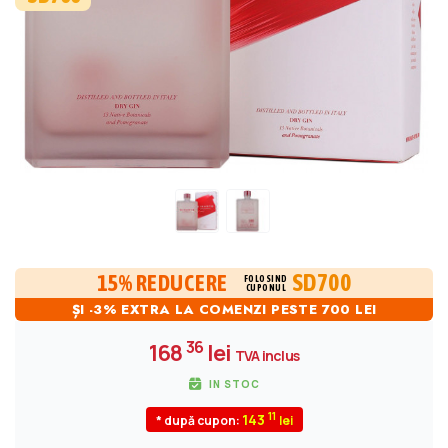
SD700
15% REDUCERE
FOLOSIND
CUPONUL
ȘI -3% EXTRA LA COMENZI PESTE 700 LEI
36
168
lei
TVA inclus
IN STOC
11
143
* după cupon: