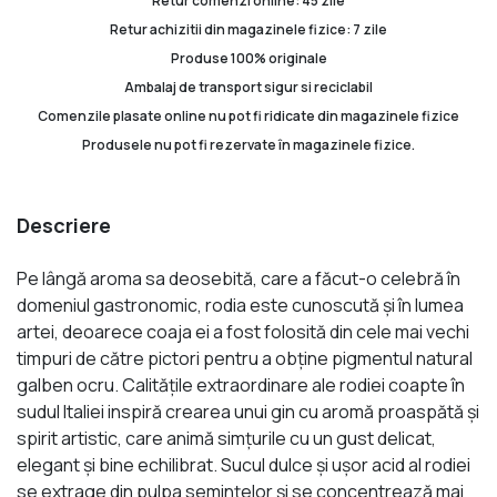
Retur comenzi online: 45 zile
Retur achizitii din magazinele fizice: 7 zile
Produse 100% originale
Ambalaj de transport sigur si reciclabil
Comenzile plasate online nu pot fi ridicate din magazinele fizice
Produsele nu pot fi rezervate în magazinele fizice.
Descriere
Pe lângă aroma sa deosebită, care a făcut-o celebră în
domeniul gastronomic, rodia este cunoscută și în lumea
artei, deoarece coaja ei a fost folosită din cele mai vechi
timpuri de către pictori pentru a obține pigmentul natural
galben ocru. Calitățile extraordinare ale rodiei coapte în
sudul Italiei inspiră crearea unui gin cu aromă proaspătă și
spirit artistic, care animă simțurile cu un gust delicat,
elegant și bine echilibrat. Sucul dulce și ușor acid al rodiei
se extrage din pulpa semințelor și se concentrează mai