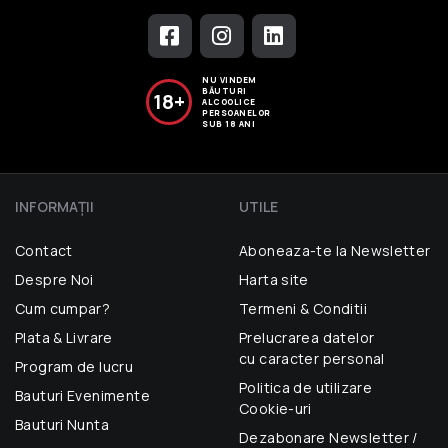
NU VINDEM
BĂUTURI
18+
ALCOOLICE
PERSOANELOR
SUB 18 ANI
INFORMAŢII
UTILE
Contact
Aboneaza-te la Newsletter
Despre Noi
Harta site
Cum cumpar?
Termeni & Conditii
Plata & Livrare
Prelucrarea datelor
cu caracter personal
Program de lucru
Politica de utilizare
Bauturi Evenimente
Cookie-uri
Bauturi Nunta
Dezabonare Newsletter /