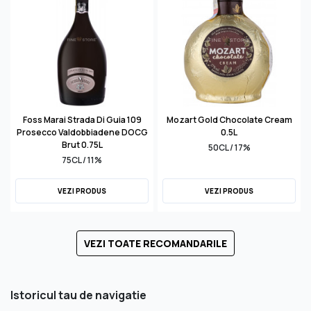
Foss Marai Strada Di Guia 109
Mozart Gold Chocolate Cream
Prosecco Valdobbiadene DOCG
0.5L
Brut 0.75L
50CL / 17%
75CL / 11%
VEZI PRODUS
VEZI PRODUS
VEZI TOATE RECOMANDARILE
Istoricul tau de navigatie