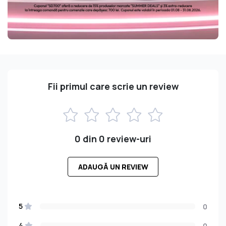
Fii primul care scrie un review
0 din 0 review-uri
ADAUGĂ UN REVIEW
5
0
4
0