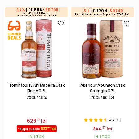
-
15%
| CUPON:
SD700
-
3%
| CUPON:
SD700
și -3% EXTRA la
la orice comandă peste 700 lei
comenzi peste 700 lei
Tomintoul 15 Ani Madeira Cask
Aberlour A'bunadh Cask
Finish 0.7L
Strength 0.7L
70CL / 46%
70CL / 60.7%
628
lei
4.7
(11)
17
344
lei
57
95
533
lei
*după cupon:
IN STOC
IN STOC