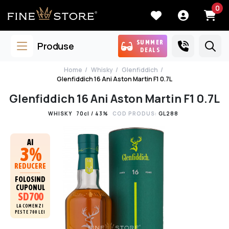
0
SUMMER
Produse
DEALS
Home
Whisky
Glenfiddich
Glenfiddich 16 Ani Aston Martin F1 0.7L
Glenfiddich 16 Ani Aston Martin F1 0.7L
WHISKY
70cl / 43%
COD PRODUS:
GL288
AI
3%
REDUCERE
FOLOSIND
CUPONUL
SD700
LA COMENZI
PESTE 700 LEI