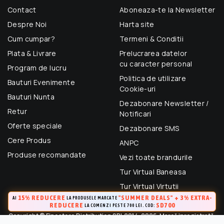
Contact
Aboneaza-te la Newsletter
Despre Noi
Harta site
Cum cumpar?
Termeni & Conditii
Plata & Livrare
Prelucrarea datelor
cu caracter personal
Program de lucru
Politica de utilizare
Bauturi Evenimente
Cookie-uri
Bauturi Nunta
Dezabonare Newsletter /
Retur
Notificari
Oferte speciale
Dezabonare SMS
Cere Produs
ANPC
Produse recomandate
Vezi toate brandurile
Tur Virtual Baneasa
Tur Virtual Virtutii
15% REDUCERE
"SUMMER DEALS" + 3% EXTRA-
AI
LA PRODUSELE MARCATE
REDUCERE
SD700
LA COMENZI PESTE 700 LEI. COD:
Copyright © Finestore Distribution SRL 2014-2026. Marcă inregistrată.