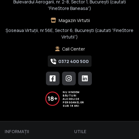
Bulevardul Aerogarii, nr. 2-8, Sector 1, Bucureşti (cautati
“FineStore Baneasa”)
Magazin Virtutii
Șoseaua Virtuții, nr 56E, Sector 6, București (cautati “FineStore
Virtutii”)
Call Center
0372 400 500
NU VINDEM
BĂUTURI
18+
ALCOOLICE
PERSOANELOR
SUB 18 ANI
INFORMAŢII
UTILE