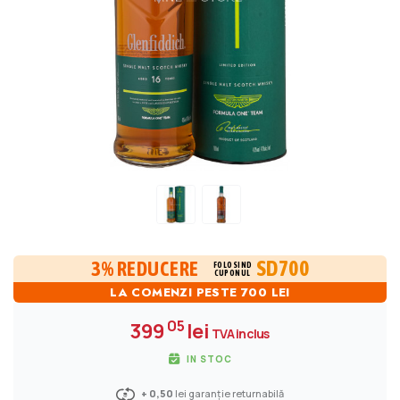
SD700
3% REDUCERE
FOLOSIND
CUPONUL
LA COMENZI PESTE 700 LEI
05
399
lei
TVA inclus
IN STOC
+ 0,50
lei garanție returnabilă