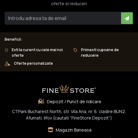
oferte si reduceri
Beneficii:
Esti la curent cu cele mai noi
Primesti cupoane de
oferte
reducere
Oferte personalizate
Depozit / Punct de ridicare
CTPark Bucharest North, str. Vila Ana, nr. 6, cladire BUN2,
Afumati, Ilfov (cautati “FineStore Depozit”)
Magazin Baneasa