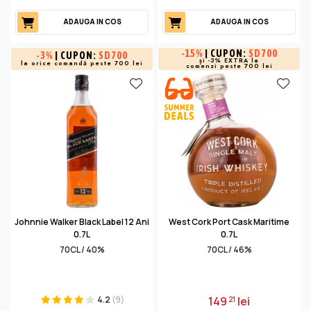
ADAUGA IN COS
ADAUGA IN COS
-
15%
| CUPON:
SD700
-
3%
| CUPON:
SD700
și -3% EXTRA la
la orice comandă peste 700 lei
comenzi peste 700 lei
Johnnie Walker Black Label 12 Ani
West Cork Port Cask Maritime
0.7L
0.7L
70CL / 40%
70CL / 46%
4.2
(9)
149
lei
21