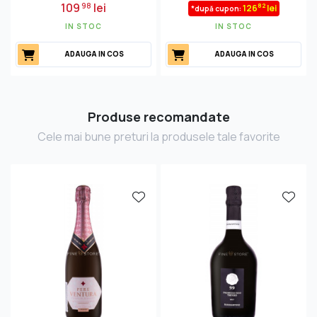
109
lei
98
82
126
lei
*după cupon:
IN STOC
IN STOC
ADAUGA IN COS
ADAUGA IN COS
Produse recomandate
Cele mai bune preturi la produsele tale favorite