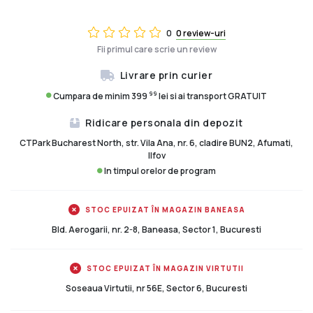
0
0 review-uri
Fii primul care scrie un review
Livrare prin curier
99
Cumpara de minim 399
lei si ai transport GRATUIT
Ridicare personala din depozit
CTPark Bucharest North, str. Vila Ana, nr. 6, cladire BUN2, Afumati,
Ilfov
In timpul orelor de program
STOC EPUIZAT ÎN MAGAZIN BANEASA
Bld. Aerogarii, nr. 2-8, Baneasa, Sector 1, Bucuresti
STOC EPUIZAT ÎN MAGAZIN VIRTUTII
Soseaua Virtutii, nr 56E, Sector 6, Bucuresti