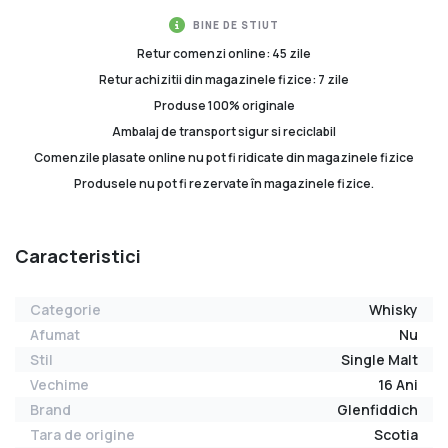
BINE DE STIUT
Retur comenzi online: 45 zile
Retur achizitii din magazinele fizice: 7 zile
Produse 100% originale
Ambalaj de transport sigur si reciclabil
Comenzile plasate online nu pot fi ridicate din magazinele fizice
Produsele nu pot fi rezervate în magazinele fizice.
Caracteristici
Categorie
Whisky
Afumat
Nu
Stil
Single Malt
Vechime
16 Ani
Brand
Glenfiddich
Tara de origine
Scotia