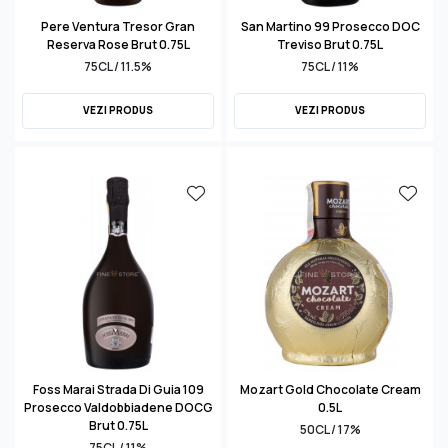
Pere Ventura Tresor Gran
San Martino 99 Prosecco DOC
Reserva Rose Brut 0.75L
Treviso Brut 0.75L
75CL / 11.5%
75CL / 11%
VEZI PRODUS
VEZI PRODUS
Foss Marai Strada Di Guia 109
Mozart Gold Chocolate Cream
Prosecco Valdobbiadene DOCG
0.5L
Brut 0.75L
50CL / 17%
75CL / 11%