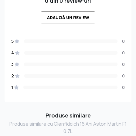
0 din 0 review-uri
ADAUGĂ UN REVIEW
5
0
4
0
3
0
2
0
1
0
Produse similare
Produse similare cu Glenfiddich 16 Ani Aston Martin F1
0.7L