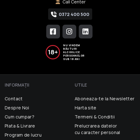
Call Center
0372 400 500
NU VINDEM
BĂUTURI
18+
ALCOOLICE
PERSOANELOR
SUB 18 ANI
INFORMAŢII
UTILE
Contact
Aboneaza-te la Newsletter
Despre Noi
Harta site
Cum cumpar?
Termeni & Conditii
Plata & Livrare
Prelucrarea datelor
cu caracter personal
Program de lucru