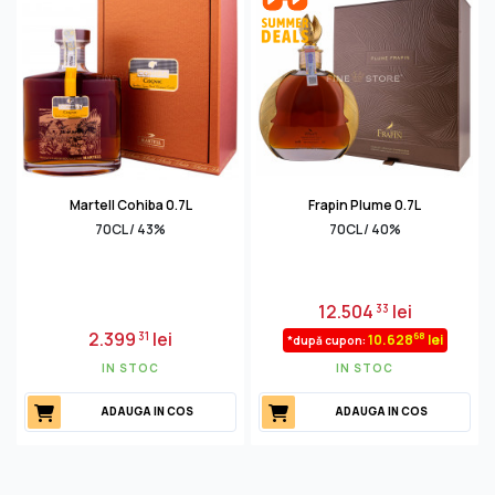
Martell Cohiba 0.7L
Frapin Plume 0.7L
70CL / 43%
70CL / 40%
12.504
lei
33
2.399
lei
31
68
10.628
lei
*după cupon:
IN STOC
IN STOC
ADAUGA IN COS
ADAUGA IN COS