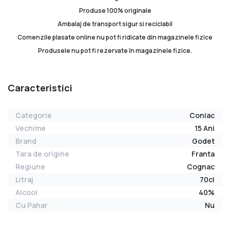
Produse 100% originale
Ambalaj de transport sigur si reciclabil
Comenzile plasate online nu pot fi ridicate din magazinele fizice
Produsele nu pot fi rezervate în magazinele fizice.
Caracteristici
Categorie
Coniac
Vechime
15 Ani
Brand
Godet
Tara de origine
Franta
Regiune
Cognac
Litraj
70cl
Alcool
40%
Cu Pahar
Nu