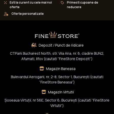
Esti la curent cu cele mai noi
Primesti cupoane de
oferte
reducere
Oferte personalizate
Depozit / Punct de ridicare
CTPark Bucharest North, str. Vila Ana, nr. 6, cladire BUN2,
Afumati, Ilfov (cautati “FineStore Depozit”)
Magazin Baneasa
Bulevardul Aerogarii, nr. 2-8, Sector 1, Bucureşti (cautati
“FineStore Baneasa”)
Magazin Virtutii
Șoseaua Virtuții, nr 56E, Sector 6, București (cautati “FineStore
Virtutii”)