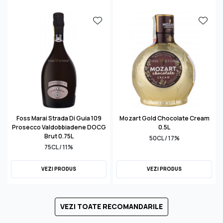
Foss Marai Strada Di Guia 109
Mozart Gold Chocolate Cream
Prosecco Valdobbiadene DOCG
0.5L
Brut 0.75L
50CL / 17%
75CL / 11%
VEZI PRODUS
VEZI PRODUS
VEZI TOATE RECOMANDARILE