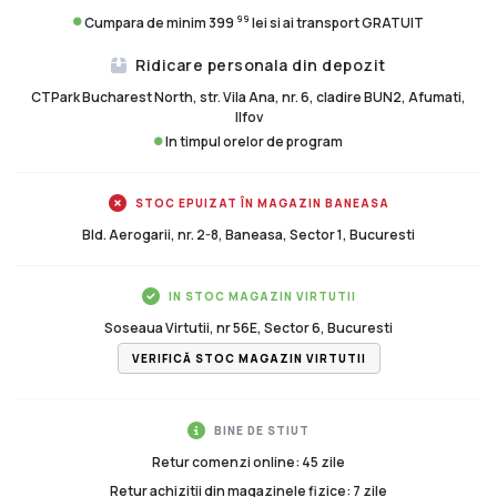
99
Cumpara de minim 399
lei si ai transport GRATUIT
Ridicare personala din depozit
CTPark Bucharest North, str. Vila Ana, nr. 6, cladire BUN2, Afumati,
Ilfov
In timpul orelor de program
STOC EPUIZAT ÎN MAGAZIN BANEASA
Bld. Aerogarii, nr. 2-8, Baneasa, Sector 1, Bucuresti
IN STOC MAGAZIN VIRTUTII
Soseaua Virtutii, nr 56E, Sector 6, Bucuresti
VERIFICĂ STOC MAGAZIN VIRTUTII
BINE DE STIUT
Retur comenzi online: 45 zile
Retur achizitii din magazinele fizice: 7 zile