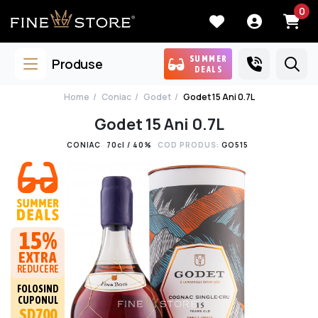
0
SUMMER
Produse
DEALS
Home
Coniac
Godet
Godet 15 Ani 0.7L
Godet 15 Ani 0.7L
CONIAC
70cl / 40%
COD PRODUS:
GO515
15%
EXTRA
REDUCERE
FOLOSIND
CUPONUL
SD700