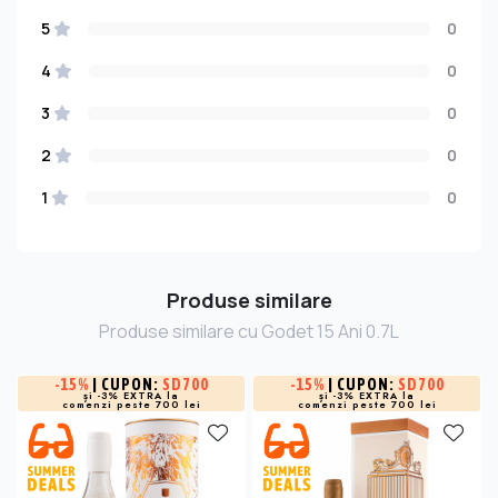
5
0
4
0
3
0
2
0
1
0
Produse similare
Produse similare cu Godet 15 Ani 0.7L
-
15%
| CUPON:
SD700
-
15%
| CUPON:
SD700
și -3% EXTRA la
și -3% EXTRA la
comenzi peste 700 lei
comenzi peste 700 lei