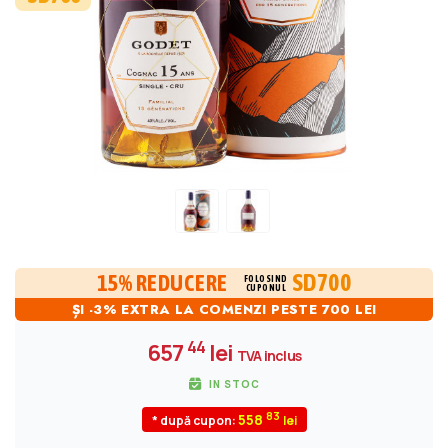
SD700
15% REDUCERE
FOLOSIND
CUPONUL
ȘI -3% EXTRA LA COMENZI PESTE 700 LEI
44
657
lei
TVA inclus
IN STOC
83
558
* după cupon: