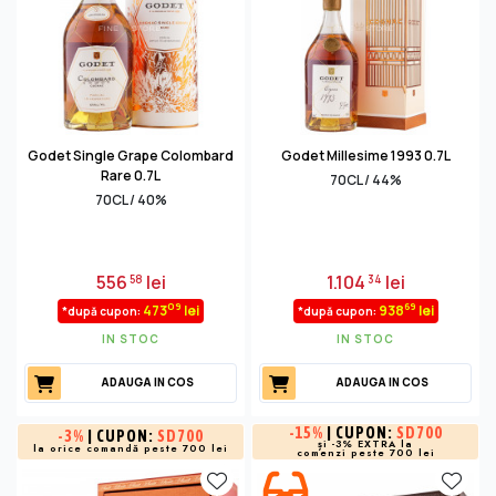
Godet Single Grape Colombard
Godet Millesime 1993 0.7L
Rare 0.7L
70CL / 44%
70CL / 40%
556
lei
1.104
lei
58
34
09
69
473
lei
938
lei
*după cupon:
*după cupon:
IN STOC
IN STOC
ADAUGA IN COS
ADAUGA IN COS
-
15%
| CUPON:
SD700
-
3%
| CUPON:
SD700
și -3% EXTRA la
la orice comandă peste 700 lei
comenzi peste 700 lei