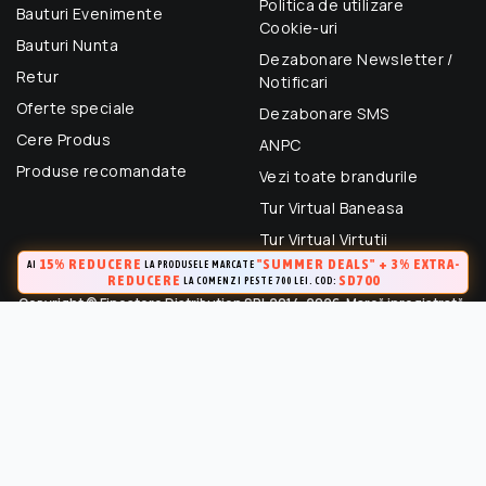
Politica de utilizare
Bauturi Evenimente
Cookie-uri
Bauturi Nunta
Dezabonare Newsletter /
Retur
Notificari
Oferte speciale
Dezabonare SMS
Cere Produs
ANPC
Produse recomandate
Vezi toate brandurile
Tur Virtual Baneasa
Tur Virtual Virtutii
15% REDUCERE
"SUMMER DEALS" + 3% EXTRA-
AI
LA PRODUSELE MARCATE
REDUCERE
SD700
LA COMENZI PESTE 700 LEI. COD:
Copyright © Finestore Distribution SRL 2014-2026. Marcă inregistrată.
Toate drepturile rezervate.