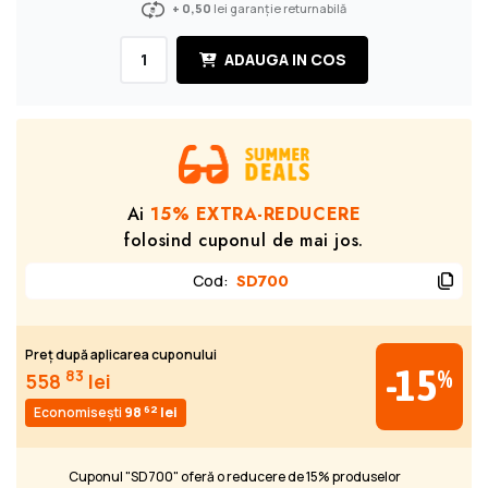
+ 0,50
lei garanție returnabilă
ADAUGA IN COS
Ai
15% EXTRA-REDUCERE
folosind cuponul de mai jos.
Cod
:
SD700
Preț după aplicarea cuponului
-15
%
83
558
lei
62
Economisești
98
lei
Cuponul "SD700" oferă o reducere de 15% produselor