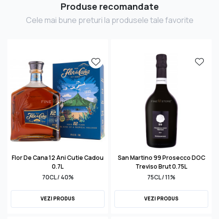
Produse recomandate
Cele mai bune preturi la produsele tale favorite
Flor De Cana 12 Ani Cutie Cadou
San Martino 99 Prosecco DOC
0.7L
Treviso Brut 0.75L
70CL / 40%
75CL / 11%
VEZI PRODUS
VEZI PRODUS