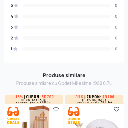
5
0
4
0
3
0
2
0
1
0
Produse similare
Produse similare cu Godet Millesime 1968 0.7L
-
15%
| CUPON:
SD700
-
15%
| CUPON:
SD700
și -3% EXTRA la
și -3% EXTRA la
comenzi peste 700 lei
comenzi peste 700 lei