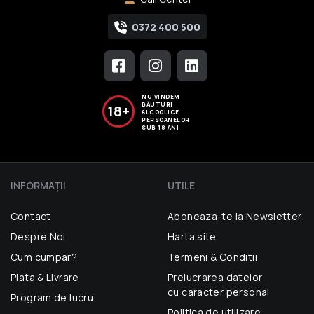
0372 400 500
NU VINDEM
BĂUTURI
18+
ALCOOLICE
PERSOANELOR
SUB 18 ANI
INFORMAŢII
UTILE
Contact
Aboneaza-te la Newsletter
Despre Noi
Harta site
Cum cumpar?
Termeni & Conditii
Plata & Livrare
Prelucrarea datelor
cu caracter personal
Program de lucru
Politica de utilizare