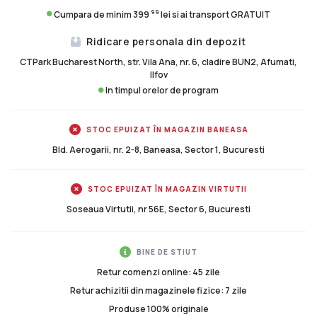
99
Cumpara de minim 399
lei si ai transport GRATUIT
Ridicare personala din depozit
CTPark Bucharest North, str. Vila Ana, nr. 6, cladire BUN2, Afumati,
Ilfov
In timpul orelor de program
STOC EPUIZAT ÎN MAGAZIN BANEASA
Bld. Aerogarii, nr. 2-8, Baneasa, Sector 1, Bucuresti
STOC EPUIZAT ÎN MAGAZIN VIRTUTII
Soseaua Virtutii, nr 56E, Sector 6, Bucuresti
BINE DE STIUT
Retur comenzi online: 45 zile
Retur achizitii din magazinele fizice: 7 zile
Produse 100% originale