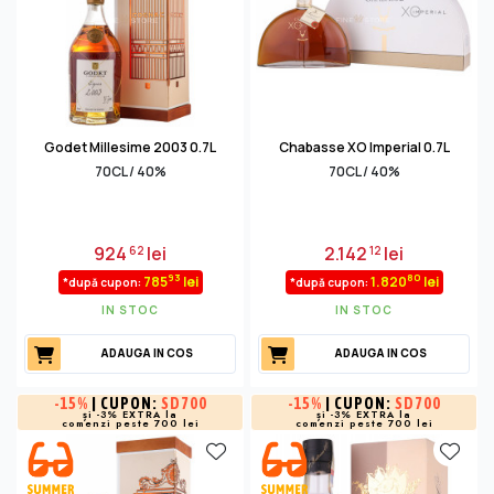
Godet Millesime 2003 0.7L
Chabasse XO Imperial 0.7L
70CL / 40%
70CL / 40%
924
lei
2.142
lei
62
12
93
80
785
lei
1.820
lei
*după cupon:
*după cupon:
IN STOC
IN STOC
ADAUGA IN COS
ADAUGA IN COS
-
15%
| CUPON:
SD700
-
15%
| CUPON:
SD700
și -3% EXTRA la
și -3% EXTRA la
comenzi peste 700 lei
comenzi peste 700 lei