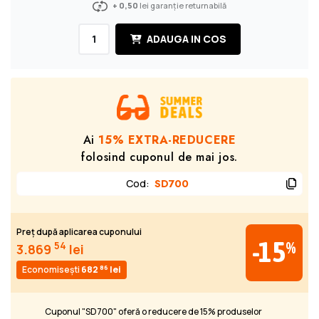
+ 0,50
lei garanție returnabilă
ADAUGA IN COS
Ai
15% EXTRA-REDUCERE
folosind cuponul de mai jos.
Cod
:
SD700
Preț după aplicarea cuponului
-15
%
54
3.869
lei
86
Economisești
682
lei
Cuponul "SD700" oferă o reducere de 15% produselor