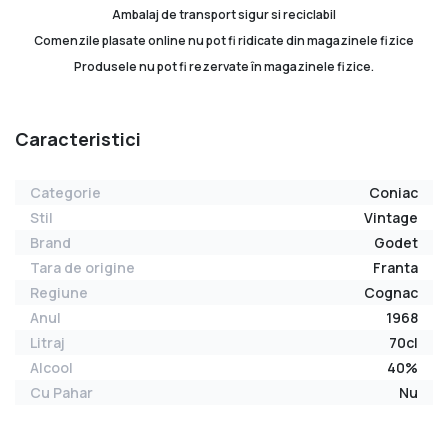
Ambalaj de transport sigur si reciclabil
Comenzile plasate online nu pot fi ridicate din magazinele fizice
Produsele nu pot fi rezervate în magazinele fizice.
Caracteristici
Categorie
Coniac
Stil
Vintage
Brand
Godet
Tara de origine
Franta
Regiune
Cognac
Anul
1968
Litraj
70cl
Alcool
40%
Cu Pahar
Nu