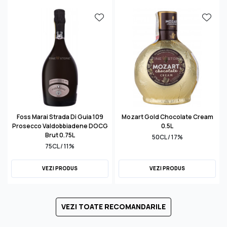
Foss Marai Strada Di Guia 109
Mozart Gold Chocolate Cream
Prosecco Valdobbiadene DOCG
0.5L
Brut 0.75L
50CL / 17%
75CL / 11%
VEZI PRODUS
VEZI PRODUS
VEZI TOATE RECOMANDARILE