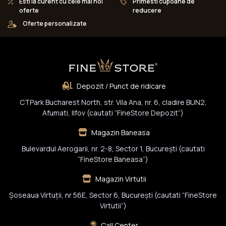
Esti la curent cu cele mai noi
Primesti cupoane de
oferte
reducere
Oferte personalizate
Depozit / Punct de ridicare
CTPark Bucharest North, str. Vila Ana, nr. 6, cladire BUN2,
Afumati, Ilfov (cautati “FineStore Depozit”)
Magazin Baneasa
Bulevardul Aerogarii, nr. 2-8, Sector 1, Bucureşti (cautati
“FineStore Baneasa”)
Magazin Virtutii
Șoseaua Virtuții, nr 56E, Sector 6, București (cautati “FineStore
Virtutii”)
Call Center