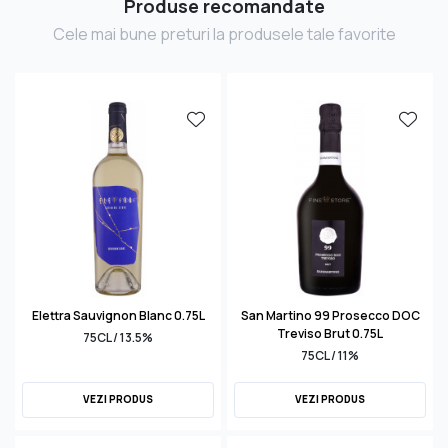
Produse recomandate
Cele mai bune preturi la produsele tale favorite
Elettra Sauvignon Blanc 0.75L
San Martino 99 Prosecco DOC
Treviso Brut 0.75L
75CL / 13.5%
75CL / 11%
VEZI PRODUS
VEZI PRODUS