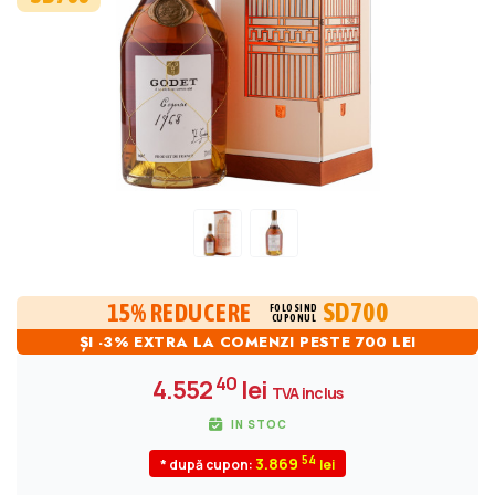
SD700
15% REDUCERE
FOLOSIND
CUPONUL
ȘI -3% EXTRA LA COMENZI PESTE 700 LEI
40
4.552
lei
TVA inclus
IN STOC
54
3.869
* după cupon: