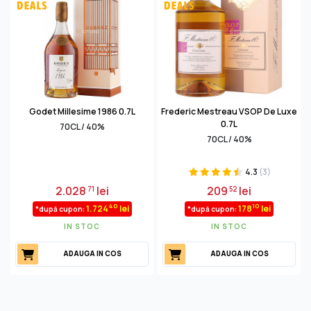
Godet Millesime 1986 0.7L
Frederic Mestreau VSOP De Luxe
0.7L
70CL / 40%
70CL / 40%
4.3
(3)
2.028
lei
209
lei
71
52
40
10
1.724
lei
178
lei
*după cupon:
*după cupon:
IN STOC
IN STOC
ADAUGA IN COS
ADAUGA IN COS