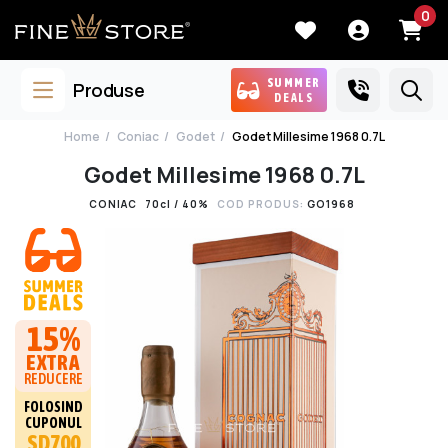
0
SUMMER
Produse
DEALS
Home
Coniac
Godet
Godet Millesime 1968 0.7L
Godet Millesime 1968 0.7L
CONIAC
70cl / 40%
COD PRODUS:
GO1968
15%
EXTRA
REDUCERE
FOLOSIND
CUPONUL
SD700