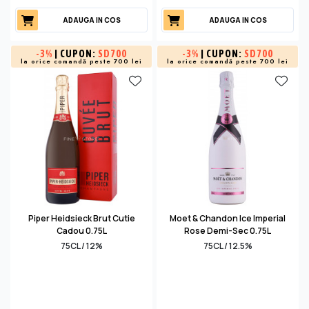
ADAUGA IN COS
ADAUGA IN COS
-
3%
| CUPON:
SD700
-
3%
| CUPON:
SD700
la orice comandă peste 700 lei
la orice comandă peste 700 lei
Piper Heidsieck Brut Cutie
Moet & Chandon Ice Imperial
Cadou 0.75L
Rose Demi-Sec 0.75L
75CL / 12%
75CL / 12.5%