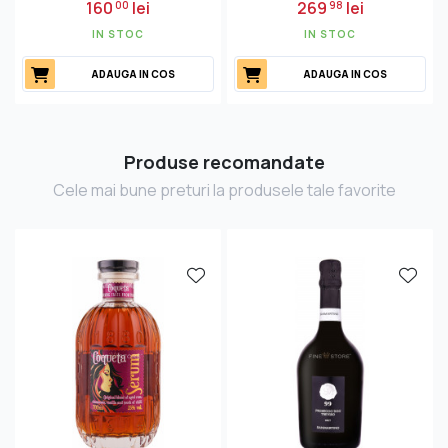
160
lei
269
lei
00
98
IN STOC
IN STOC
ADAUGA IN COS
ADAUGA IN COS
Produse recomandate
Cele mai bune preturi la produsele tale favorite