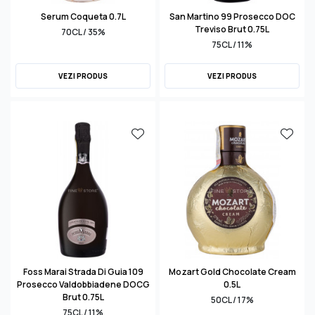
Serum Coqueta 0.7L
San Martino 99 Prosecco DOC
Treviso Brut 0.75L
70CL / 35%
75CL / 11%
VEZI PRODUS
VEZI PRODUS
Foss Marai Strada Di Guia 109
Mozart Gold Chocolate Cream
Prosecco Valdobbiadene DOCG
0.5L
Brut 0.75L
50CL / 17%
75CL / 11%