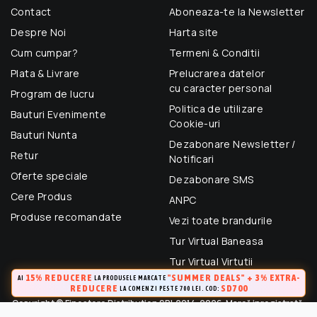
Contact
Aboneaza-te la Newsletter
Despre Noi
Harta site
Cum cumpar?
Termeni & Conditii
Plata & Livrare
Prelucrarea datelor
cu caracter personal
Program de lucru
Politica de utilizare
Bauturi Evenimente
Cookie-uri
Bauturi Nunta
Dezabonare Newsletter /
Retur
Notificari
Oferte speciale
Dezabonare SMS
Cere Produs
ANPC
Produse recomandate
Vezi toate brandurile
Tur Virtual Baneasa
Tur Virtual Virtutii
15% REDUCERE
"SUMMER DEALS" + 3% EXTRA-
AI
LA PRODUSELE MARCATE
REDUCERE
SD700
LA COMENZI PESTE 700 LEI. COD:
Copyright © Finestore Distribution SRL 2014-2026. Marcă inregistrată.
Toate drepturile rezervate.