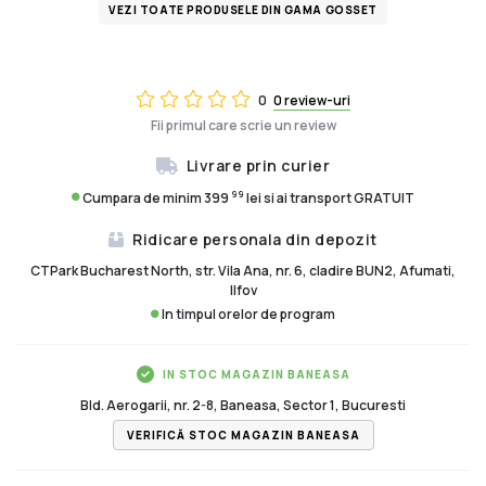
VEZI TOATE PRODUSELE DIN GAMA GOSSET
0
0 review-uri
Fii primul care scrie un review
Livrare prin curier
99
Cumpara de minim 399
lei si ai transport GRATUIT
Ridicare personala din depozit
CTPark Bucharest North, str. Vila Ana, nr. 6, cladire BUN2, Afumati,
Ilfov
In timpul orelor de program
IN STOC MAGAZIN BANEASA
Bld. Aerogarii, nr. 2-8, Baneasa, Sector 1, Bucuresti
VERIFICĂ STOC MAGAZIN BANEASA