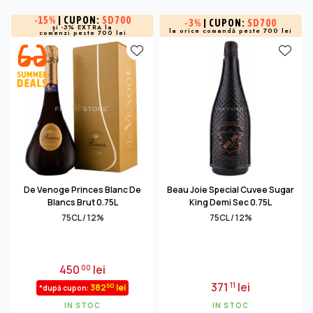
-
15%
| CUPON:
SD700
-
3%
| CUPON:
SD700
și -3% EXTRA la
la orice comandă peste 700 lei
comenzi peste 700 lei
De Venoge Princes Blanc De
Beau Joie Special Cuvee Sugar
Blancs Brut 0.75L
King Demi Sec 0.75L
75CL / 12%
75CL / 12%
450
lei
00
371
lei
11
50
382
lei
*după cupon:
IN STOC
IN STOC