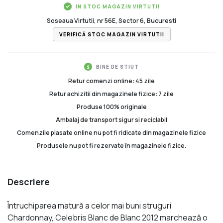
IN STOC MAGAZIN VIRTUTII
Soseaua Virtutii, nr 56E, Sector 6, Bucuresti
VERIFICĂ STOC MAGAZIN VIRTUTII
BINE DE STIUT
Retur comenzi online: 45 zile
Retur achizitii din magazinele fizice: 7 zile
Produse 100% originale
Ambalaj de transport sigur si reciclabil
Comenzile plasate online nu pot fi ridicate din magazinele fizice
Produsele nu pot fi rezervate în magazinele fizice.
Descriere
Întruchiparea matură a celor mai buni struguri
Chardonnay, Celebris Blanc de Blanc 2012 marchează o