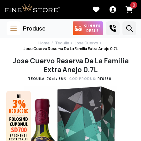
0
SUMMER
Produse
DEALS
Home
Tequila
Jose Cuervo
Jose Cuervo Reserva De La Familia Extra Anejo 0.7L
Jose Cuervo Reserva De La Familia
Extra Anejo 0.7L
TEQUILA
70cl / 38%
COD PRODUS:
RF0738
AI
3%
REDUCERE
FOLOSIND
CUPONUL
SD700
LA COMENZI
PESTE 700 LEI