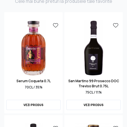
Cele mai bune preturi la produsele tale favorite
Serum Coqueta 0.7L
San Martino 99 Prosecco DOC
Treviso Brut 0.75L
70CL / 35%
75CL / 11%
VEZI PRODUS
VEZI PRODUS