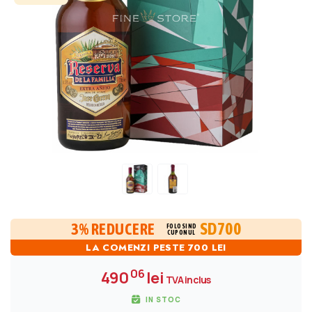
SD700
3% REDUCERE
FOLOSIND
CUPONUL
LA COMENZI PESTE 700 LEI
06
490
lei
TVA inclus
IN STOC