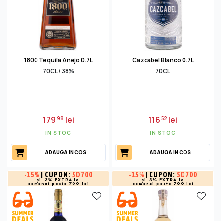
1800 Tequila Anejo 0.7L
Cazcabel Blanco 0.7L
70CL / 38%
70CL
179
lei
116
lei
98
52
IN STOC
IN STOC
ADAUGA IN COS
ADAUGA IN COS
-
15%
| CUPON:
SD700
-
15%
| CUPON:
SD700
și -3% EXTRA la
și -3% EXTRA la
comenzi peste 700 lei
comenzi peste 700 lei