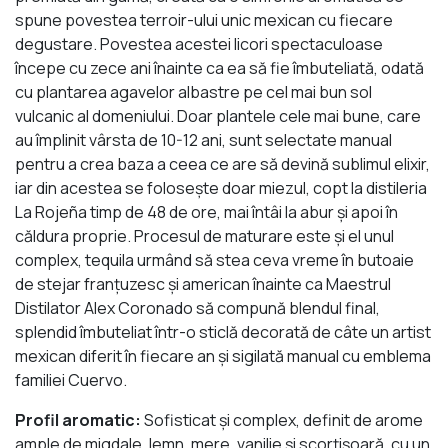
spune povestea terroir-ului unic mexican cu fiecare
degustare. Povestea acestei licori spectaculoase
începe cu zece ani înainte ca ea să fie îmbuteliată, odată
cu plantarea agavelor albastre pe cel mai bun sol
vulcanic al domeniului. Doar plantele cele mai bune, care
au împlinit vârsta de 10-12 ani, sunt selectate manual
pentru a crea baza a ceea ce are să devină sublimul elixir,
iar din acestea se foloseşte doar miezul, copt la distileria
La Rojeña timp de 48 de ore, mai întâi la abur şi apoi în
căldura proprie. Procesul de maturare este şi el unul
complex, tequila urmând să stea ceva vreme în butoaie
de stejar franţuzesc şi american înainte ca Maestrul
Distilator Alex Coronado să compună blendul final,
splendid îmbuteliat într-o sticlă decorată de câte un artist
mexican diferit în fiecare an şi sigilată manual cu emblema
familiei Cuervo.
Profil aromatic:
Sofisticat şi complex, definit de arome
ample de migdale, lemn, mere, vanilie şi scorţişoară, cu un