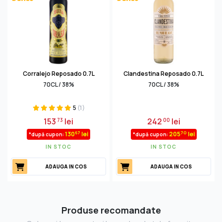
Corralejo Reposado 0.7L
Clandestina Reposado 0.7L
70CL / 38%
70CL / 38%
5
(1)
153
lei
242
lei
73
00
67
70
130
lei
205
lei
*după cupon:
*după cupon:
IN STOC
IN STOC
ADAUGA IN COS
ADAUGA IN COS
Produse recomandate