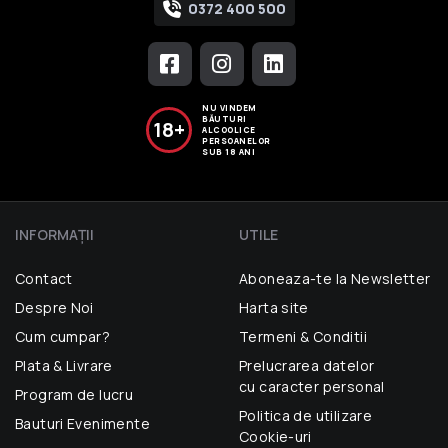
0372 400 500
NU VINDEM
BĂUTURI
18+
ALCOOLICE
PERSOANELOR
SUB 18 ANI
INFORMAŢII
UTILE
Contact
Aboneaza-te la Newsletter
Despre Noi
Harta site
Cum cumpar?
Termeni & Conditii
Plata & Livrare
Prelucrarea datelor
cu caracter personal
Program de lucru
Politica de utilizare
Bauturi Evenimente
Cookie-uri