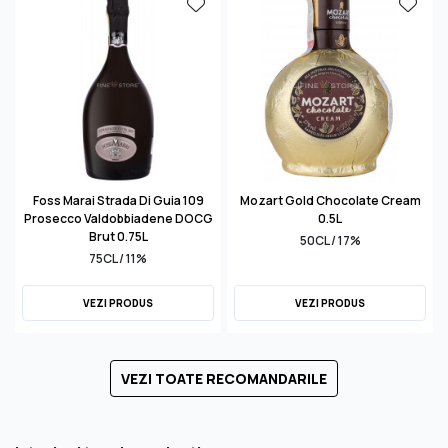
Foss Marai Strada Di Guia 109
Mozart Gold Chocolate Cream
Prosecco Valdobbiadene DOCG
0.5L
Brut 0.75L
50CL / 17%
75CL / 11%
VEZI PRODUS
VEZI PRODUS
VEZI TOATE RECOMANDARILE