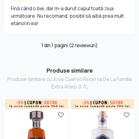
Fină când o bei, dar m-a durut capul toată ziua
următoare. Nu recomand, posibil să aibă prea mult
etanol in ea!
1
din
1
pagini (2 reviewuri)
Produse similare
Produse similare cu Jose Cuervo Reserva De La Familia
Extra Anejo 0.7L
-
3%
| CUPON:
SD700
-
3%
| CUPON:
SD700
la orice comandă peste 700 lei
la orice comandă peste 700 lei