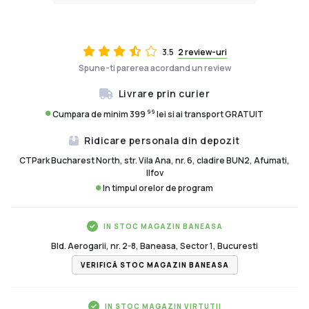
3.5
2 review-uri
Spune-ti parerea acordand un review
Livrare prin curier
99
Cumpara de minim 399
lei si ai transport GRATUIT
Ridicare personala din depozit
CTPark Bucharest North, str. Vila Ana, nr. 6, cladire BUN2, Afumati,
Ilfov
In timpul orelor de program
IN STOC MAGAZIN BANEASA
Bld. Aerogarii, nr. 2-8, Baneasa, Sector 1, Bucuresti
VERIFICĂ STOC MAGAZIN BANEASA
IN STOC MAGAZIN VIRTUTII