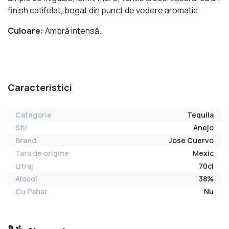
finish catifelat, bogat din punct de vedere aromatic.
Culoare:
Ambră intensă.
Caracteristici
Categorie
Tequila
Stil
Anejo
Brand
Jose Cuervo
Tara de origine
Mexic
Litraj
70cl
Alcool
38%
Cu Pahar
Nu