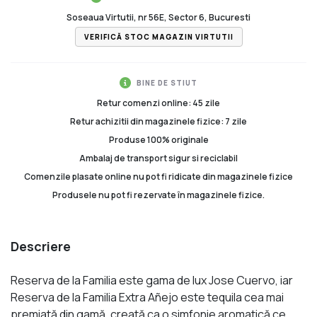
Soseaua Virtutii, nr 56E, Sector 6, Bucuresti
VERIFICĂ STOC MAGAZIN VIRTUTII
BINE DE STIUT
Retur comenzi online: 45 zile
Retur achizitii din magazinele fizice: 7 zile
Produse 100% originale
Ambalaj de transport sigur si reciclabil
Comenzile plasate online nu pot fi ridicate din magazinele fizice
Produsele nu pot fi rezervate în magazinele fizice.
Descriere
Reserva de la Familia este gama de lux Jose Cuervo, iar
Reserva de la Familia Extra Añejo este tequila cea mai
premiată din gamă, creată ca o simfonie aromatică ce