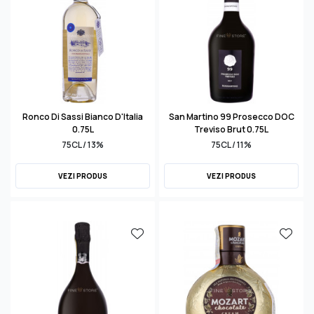
Ronco Di Sassi Bianco D'Italia
San Martino 99 Prosecco DOC
0.75L
Treviso Brut 0.75L
75CL / 13%
75CL / 11%
VEZI PRODUS
VEZI PRODUS