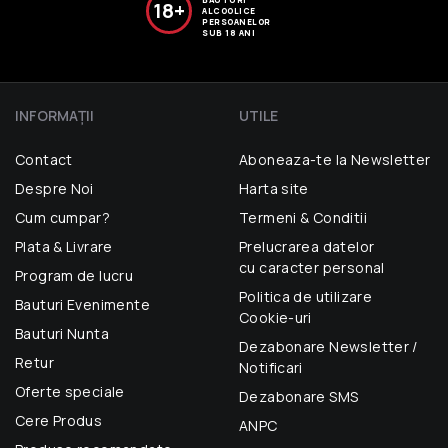
18+
ALCOOLICE
PERSOANELOR
SUB 18 ANI
INFORMAŢII
UTILE
Contact
Aboneaza-te la Newsletter
Despre Noi
Harta site
Cum cumpar?
Termeni & Conditii
Plata & Livrare
Prelucrarea datelor
cu caracter personal
Program de lucru
Politica de utilizare
Bauturi Evenimente
Cookie-uri
Bauturi Nunta
Dezabonare Newsletter /
Retur
Notificari
Oferte speciale
Dezabonare SMS
Cere Produs
ANPC