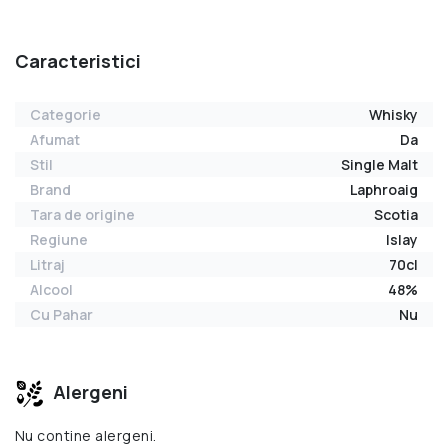
Caracteristici
Categorie
Whisky
Afumat
Da
Stil
Single Malt
Brand
Laphroaig
Tara de origine
Scotia
Regiune
Islay
Litraj
70cl
Alcool
48%
Cu Pahar
Nu
Alergeni
Nu contine alergeni.