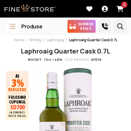
0
SUMMER
Produse
DEALS
Home
Whisky
Laphroaig
Laphroaig Quarter Cask 0.7L
Laphroaig Quarter Cask 0.7L
WHISKY
70cl / 48%
COD PRODUS:
AF836
AI
3%
REDUCERE
FOLOSIND
CUPONUL
SD700
LA COMENZI
PESTE 700 LEI