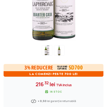
SD700
3% REDUCERE
FOLOSIND
CUPONUL
LA COMENZI PESTE 700 LEI
32
216
lei
TVA inclus
IN STOC
+ 0,50
lei garanție returnabilă