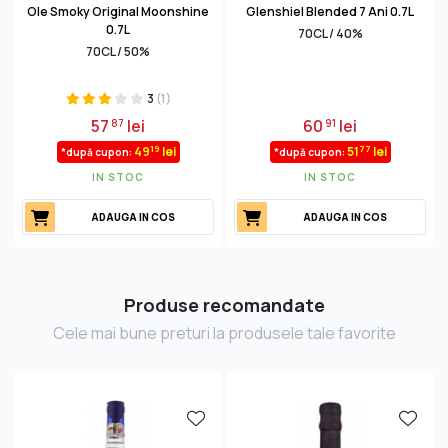
Ole Smoky Original Moonshine
Glenshiel Blended 7 Ani 0.7L
0.7L
70CL / 40%
70CL / 50%
3
(1)
57
lei
60
lei
87
91
19
77
49
lei
51
lei
*după cupon:
*după cupon:
IN STOC
IN STOC
ADAUGA IN COS
ADAUGA IN COS
Produse recomandate
Cele mai bune preturi la produsele tale favorite