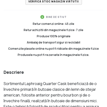
VERIFICĂ STOC MAGAZIN VIRTUTII
BINE DE STIUT
Retur comenzi online: 45 zile
Retur achizitii din magazinele fizice: 7 zile
Produse 100% originale
Ambalaj de transport sigur si reciclabil
Comenzile plasate online nu pot fi ridicate din magazinele fizice
Produsele nu pot fi rezervate în magazinele fizice.
Descriere
Sortimentul Laphroaig Quarter Cask beneficiază de o
învechire primară în butoaie clasice din lemn de stejar
american, folosite anterior pentru bourbon şi de o
învechire finală, realizată în butoaie de dimensiuni mici.
Este o tehnică folosită de producători pentru a asigura