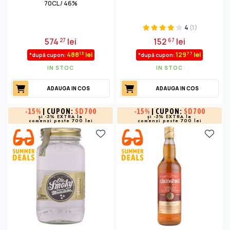
70CL / 46%
4
(1)
574
lei
152
lei
27
67
13
77
488
lei
129
lei
*după cupon:
*după cupon:
IN STOC
IN STOC
ADAUGA IN COS
ADAUGA IN COS
-
15%
| CUPON:
SD700
-
15%
| CUPON:
SD700
și -3% EXTRA la
și -3% EXTRA la
comenzi peste 700 lei
comenzi peste 700 lei