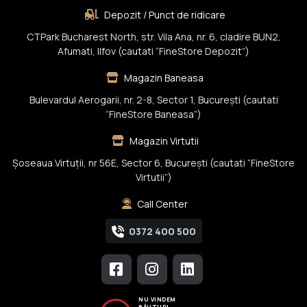
Depozit / Punct de ridicare
CTPark Bucharest North, str. Vila Ana, nr. 6, cladire BUN2,
Afumati, Ilfov (cautati “FineStore Depozit”)
Magazin Baneasa
Bulevardul Aerogarii, nr. 2-8, Sector 1, Bucureşti (cautati
“FineStore Baneasa”)
Magazin Virtutii
Șoseaua Virtuții, nr 56E, Sector 6, București (cautati “FineStore
Virtutii”)
Call Center
0372 400 500
NU VINDEM
BĂUTURI