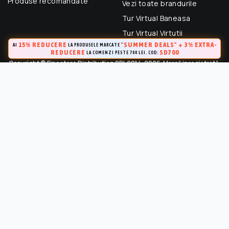
Produse recomandate
Vezi toate brandurile
Tur Virtual Baneasa
Tur Virtual Virtutii
15% REDUCERE
"SUMMER DEALS" + 3% EXTRA-
AI
LA PRODUSELE MARCATE
REDUCERE
SD700
LA COMENZI PESTE 700 LEI. COD:
Copyright © Finestore Distribution SRL 2014-2026. Marcă inregistrată.
Toate drepturile rezervate.
FineStore este marca inregistrata a Finestore Distribution SRL
(RO 33364695). Este strict interzisa Utilizarea oricarui continut,
cu exceptia celor prevazute in conditiile de utilizare, fara
permisiunea in scris a proprietarului “Continutului”.
Marca inregistrata la OSIM (Certificat de inregistrare a marcii Nr.
141249 / 24.04.2015)