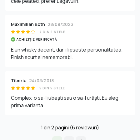
cele peated, prefer Lagavulin.
Maximilian Both
28/09/2023
4 DIN 5 STELE
ACHIZIȚIE VERIFICATĂ
E un whisky decent, dar ii lipseste personalitatea.
Finish scurt si nememorabi.
Tiberiu
24/03/2018
5 DIN 5 STELE
Complex, o sa-l iubești sau o sa-l urăști. Eu aleg
prima varianta
1
din
2
pagini (6 reviewuri)