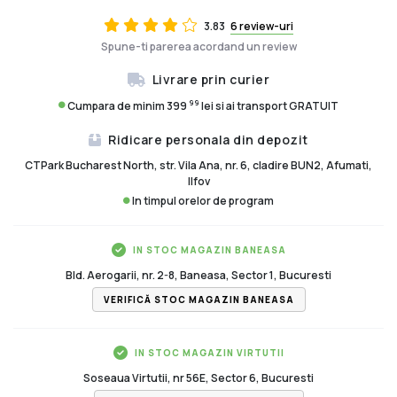
3.83
6 review-uri
Spune-ti parerea acordand un review
Livrare prin curier
99
Cumpara de minim 399
lei si ai transport GRATUIT
Ridicare personala din depozit
CTPark Bucharest North, str. Vila Ana, nr. 6, cladire BUN2, Afumati,
Ilfov
In timpul orelor de program
IN STOC MAGAZIN BANEASA
Bld. Aerogarii, nr. 2-8, Baneasa, Sector 1, Bucuresti
VERIFICĂ STOC MAGAZIN BANEASA
IN STOC MAGAZIN VIRTUTII
Soseaua Virtutii, nr 56E, Sector 6, Bucuresti