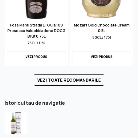
Foss Marai Strada Di Guia 109
Mozart Gold Chocolate Cream
Prosecco Valdobbiadene DOCG
0.5L
Brut 0.75L
50CL / 17%
75CL / 11%
VEZI PRODUS
VEZI PRODUS
VEZI TOATE RECOMANDARILE
Istoricul tau de navigatie