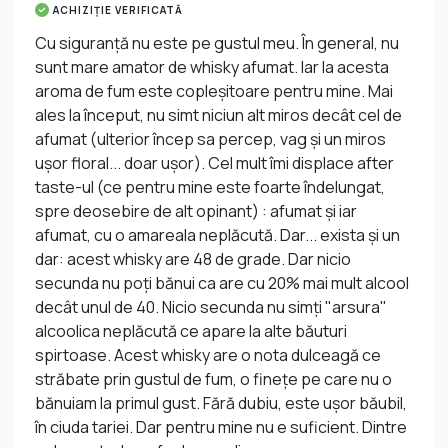
ACHIZIȚIE VERIFICATĂ
Cu siguranță nu este pe gustul meu. În general, nu
sunt mare amator de whisky afumat. Iar la acesta
aroma de fum este copleșitoare pentru mine. Mai
ales la început, nu simt niciun alt miros decât cel de
afumat (ulterior încep sa percep, vag și un miros
ușor floral... doar ușor). Cel mult îmi displace after
taste-ul (ce pentru mine este foarte îndelungat,
spre deosebire de alt opinant) : afumat și iar
afumat, cu o amareala neplăcută. Dar... exista și un
dar: acest whisky are 48 de grade. Dar nicio
secunda nu poți bănui ca are cu 20% mai mult alcool
decât unul de 40. Nicio secunda nu simți "arsura"
alcoolica neplăcută ce apare la alte băuturi
spirtoase. Acest whisky are o nota dulceagă ce
străbate prin gustul de fum, o finețe pe care nu o
bănuiam la primul gust. Fără dubiu, este ușor băubil,
în ciuda tariei. Dar pentru mine nu e suficient. Dintre