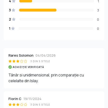
4
1
3
3
2
0
1
0
Rares Solomon
04/04/2026
3 DIN 5 STELE
ACHIZIȚIE VERIFICATĂ
Tânăr si unidimensional, prin comparație cu
celelalte din Islay.
Florin C
19/11/2024
3 DIN 5 STELE