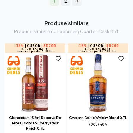
1
2
Produse similare
Produse similare cu Laphroaig Quarter Cask 0.7L
-
15%
| CUPON:
SD700
-
15%
| CUPON:
SD700
și -3% EXTRA la
și -3% EXTRA la
comenzi peste 700 lei
comenzi peste 700 lei
Glencadam 15 Ani Reserva De
Gwalarn Celtic Whisky Blend 0.7L
Jerez Oloroso Sherry Cask
70CL / 40%
Finish 0.7L