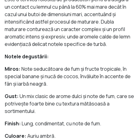
un contact cu lemnul cu până la 60% mai mare decât în
cazul unui butoi de dimensiuni mari, accentuând şi
intensificând astfel procesul de maturare. Dubla
maturare conturează un caracter complex şi un profil
aromatic intens şi expresiv, unde aromele calde de lemn
evidenţiază delicat notele specifice de turbă.
Notele degustării:
Miros:
Note seducătoare de fum şi fructe tropicale, în
special banane şi nucă de cocos, învăluite în accente de
fân şi iarbă neagră.
Gust:
Un mix clasic de arome dulci şi note de fum, care se
potriveşte foarte bine cu textura mătăsoasă a
sortimentului.
Finish:
Lung, condimentat, cu note de fum.
Culoare:
Auriu ambră.