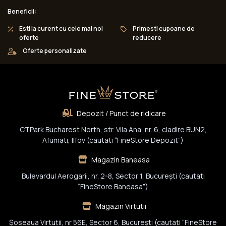
Beneficii:
Esti la curent cu cele mai noi
Primesti cupoane de
oferte
reducere
Oferte personalizate
Depozit / Punct de ridicare
CTPark Bucharest North, str. Vila Ana, nr. 6, cladire BUN2,
Afumati, Ilfov (cautati “FineStore Depozit”)
Magazin Baneasa
Bulevardul Aerogarii, nr. 2-8, Sector 1, Bucureşti (cautati
“FineStore Baneasa”)
Magazin Virtutii
Șoseaua Virtuții, nr 56E, Sector 6, București (cautati “FineStore