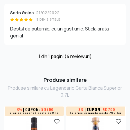
Sorin Golea
21/02/2022
5 DIN 5 STELE
Destul de puternic, cu un gust unic. Sticla arata
genial
1
din
1
pagini (4 reviewuri)
Produse similare
Produse similare cu Legendario Carta Blanca Superior
0.7L
-
3%
| CUPON:
SD700
-
3%
| CUPON:
SD700
la orice comandă peste 700 lei
la orice comandă peste 700 lei