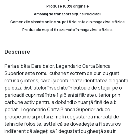
Produse 100% originale
Ambalaj de transport sigur si reciclabil
Comenzile plasate online nu pot fi ridicate din magazinele fizice
Produsele nu pot fi rezervate în magazinele fizice.
Descriere
Perla albă a Caraibelor, Legendario Carta Blanca
Superior este romul cubanez extrem de pur, cu gust
rotund şi intens, care îşi conturează identitatea elegantă
pe baza distilatelor învechite în butoaie de stejar pe o
perioadă cuprinsă între 1 şi 6 ani şi filtrate ulterior prin
cărbune activ pentru a dobândi o nuanţă fină de alb
perlat. Legendario Carta Blanca Superior aduce
prospeţime şi profunzime în degustarea marcată de
tehnicile folosite, astfel că se dovedeşte a fi savuros
indiferent că alegeţi să îl degustaţi cu gheaţă sau în