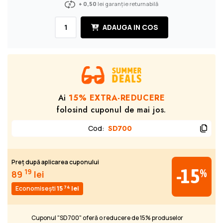
+ 0,50
lei garanție returnabilă
ADAUGA IN COS
Ai
15% EXTRA-REDUCERE
folosind cuponul de mai jos.
Cod
:
SD700
Preț după aplicarea cuponului
-15
%
19
89
lei
74
Economisești
15
lei
Cuponul "SD700" oferă o reducere de 15% produselor