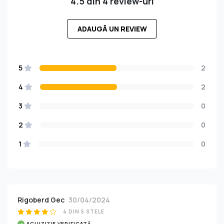
4.5 din 4 review-uri
ADAUGĂ UN REVIEW
5
2
4
2
3
0
2
0
1
0
Rigoberd Gec
30/04/2024
4 DIN 5 STELE
ACHIZIȚIE VERIFICATĂ