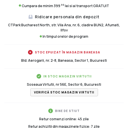
99
Cumpara de minim 399
lei si ai transport GRATUIT
Ridicare personala din depozit
CTPark Bucharest North, str. Vila Ana, nr. 6, cladire BUN2, Afumati,
Ilfov
In timpul orelor de program
STOC EPUIZAT ÎN MAGAZIN BANEASA
Bld. Aerogarii, nr. 2-8, Baneasa, Sector 1, Bucuresti
IN STOC MAGAZIN VIRTUTII
Soseaua Virtutii, nr 56E, Sector 6, Bucuresti
VERIFICĂ STOC MAGAZIN VIRTUTII
BINE DE STIUT
Retur comenzi online: 45 zile
Retur achizitii din magazinele fizice: 7 zile