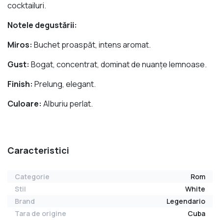
cocktailuri.
Notele degustării:
Miros:
Buchet proaspăt, intens aromat.
Gust:
Bogat, concentrat, dominat de nuanţe lemnoase.
Finish:
Prelung, elegant.
Culoare:
Alburiu perlat.
Caracteristici
Categorie
Rom
Stil
White
Brand
Legendario
Tara de origine
Cuba