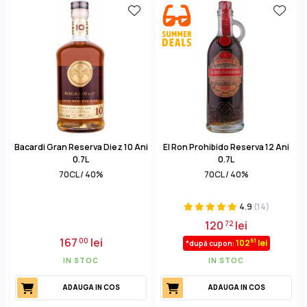
Bacardi Gran Reserva Diez 10 Ani
El Ron Prohibido Reserva 12 Ani
0.7L
0.7L
70CL / 40%
70CL / 40%
4.9
(14)
120
lei
72
167
lei
00
61
102
lei
*după cupon:
IN STOC
IN STOC
ADAUGA IN COS
ADAUGA IN COS