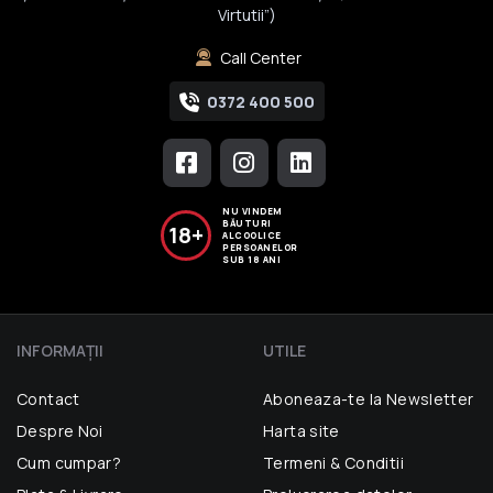
Virtutii”)
Call Center
0372 400 500
NU VINDEM
BĂUTURI
18+
ALCOOLICE
PERSOANELOR
SUB 18 ANI
INFORMAŢII
UTILE
Contact
Aboneaza-te la Newsletter
Despre Noi
Harta site
Cum cumpar?
Termeni & Conditii