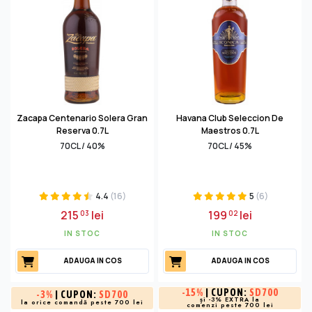
Zacapa Centenario Solera Gran
Havana Club Seleccion De
Reserva 0.7L
Maestros 0.7L
70CL / 40%
70CL / 45%
4.4
(16)
5
(6)
215
lei
199
lei
03
02
IN STOC
IN STOC
ADAUGA IN COS
ADAUGA IN COS
-
15%
| CUPON:
SD700
-
3%
| CUPON:
SD700
și -3% EXTRA la
la orice comandă peste 700 lei
comenzi peste 700 lei