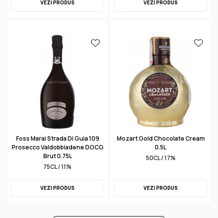
VEZI PRODUS
VEZI PRODUS
Foss Marai Strada Di Guia 109
Mozart Gold Chocolate Cream
Prosecco Valdobbiadene DOCG
0.5L
Brut 0.75L
50CL / 17%
75CL / 11%
VEZI PRODUS
VEZI PRODUS