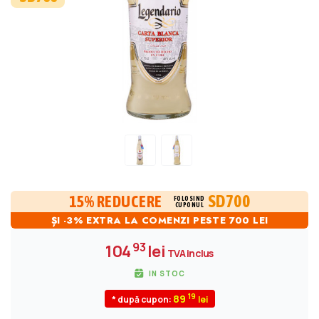
SD700
15% REDUCERE
FOLOSIND
CUPONUL
ȘI -3% EXTRA LA COMENZI PESTE 700 LEI
93
104
lei
TVA inclus
IN STOC
19
89
* după cupon: