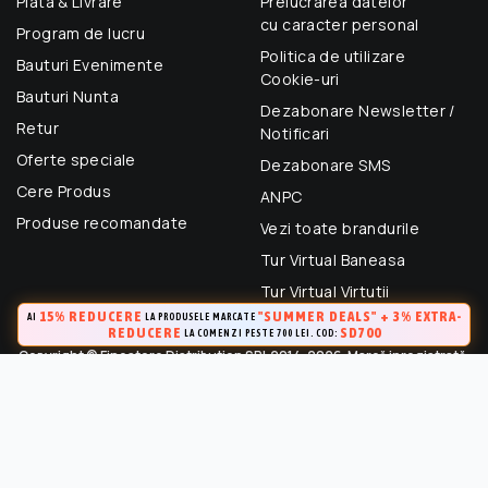
Plata & Livrare
Prelucrarea datelor
cu caracter personal
Program de lucru
Politica de utilizare
Bauturi Evenimente
Cookie-uri
Bauturi Nunta
Dezabonare Newsletter /
Retur
Notificari
Oferte speciale
Dezabonare SMS
Cere Produs
ANPC
Produse recomandate
Vezi toate brandurile
Tur Virtual Baneasa
Tur Virtual Virtutii
15% REDUCERE
"SUMMER DEALS" + 3% EXTRA-
AI
LA PRODUSELE MARCATE
REDUCERE
SD700
LA COMENZI PESTE 700 LEI. COD:
Copyright © Finestore Distribution SRL 2014-2026. Marcă inregistrată.
Toate drepturile rezervate.