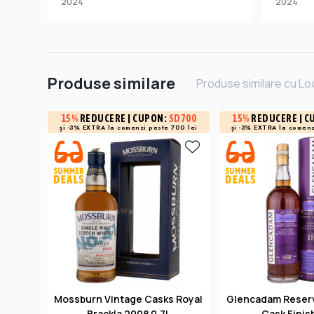
2024
2024
Produse similare
Produse similare cu Lo
15%
REDUCERE
| CUPON:
SD700
15%
REDUCERE
| C
și -3% EXTRA la
comenzi peste 700 lei
și -3% EXTRA la
comenz
Mossburn Vintage Casks Royal
Glencadam Reserv
Brackla 2008 0.7L
Cask Finis