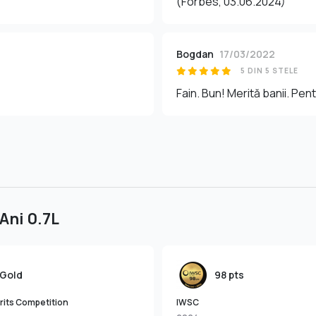
(Forbes, 03.06.2024)
Bogdan
17/03/2022
5 DIN 5 STELE
Fain. Bun! Merită banii. Pen
Ani 0.7L
Gold
98 pts
rits Competition
IWSC