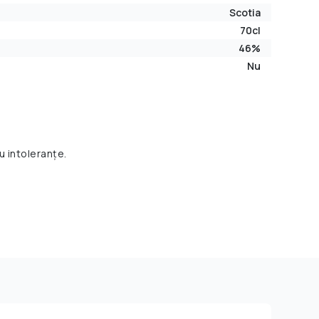
Scotia
70cl
46%
Nu
u intoleranțe.