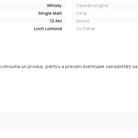
Whisky
Tara de origine
Single Malt
Litraj
12 Ani
Alcool
Loch Lomond
Cu Pahar
 consuma un produs, pentru a preveni eventuale sensibilități sa