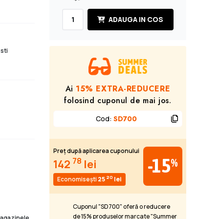
ADAUGA IN COS
sti
Ai
15% EXTRA-REDUCERE
folosind cuponul de mai jos.
Cod
:
SD700
Preț după aplicarea cuponului
-15
78
%
142
lei
20
Economisești
25
lei
Cuponul "SD700" oferă o reducere
de 15% produselor marcate "Summer
 magazinele