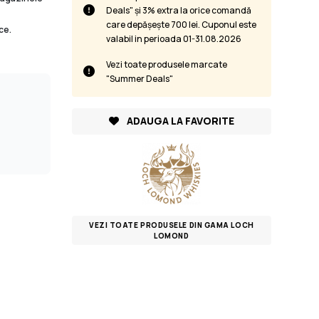
Deals" și 3% extra la orice comandă
care depășește 700 lei. Cuponul este
ce.
valabil in perioada 01-31.08.2026
Vezi toate produsele marcate
"Summer Deals"
ADAUGA LA FAVORITE
VEZI TOATE PRODUSELE DIN GAMA LOCH
LOMOND