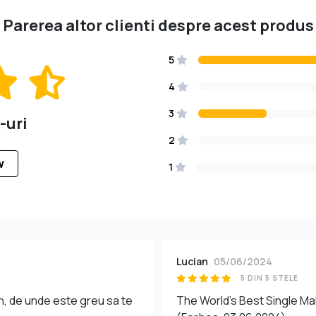
Parerea altor clienti despre acest produs
5
4
3
-uri
2
W
1
Lucian
05/06/2024
5 DIN 5 STELE
ch, de unde este greu sa te
The World's Best Single Ma