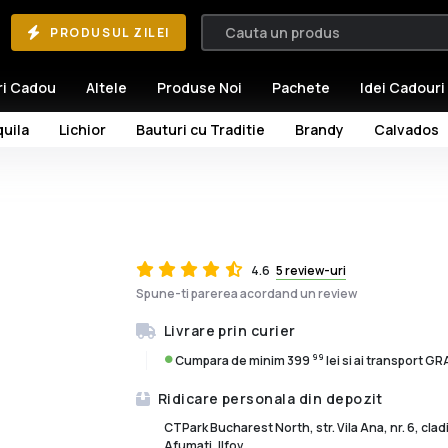
PRODUSUL ZILEI
ri Cadou
Altele
Produse Noi
Pachete
Idei Cadouri
uila
Lichior
Bauturi cu Traditie
Brandy
Calvados
4.6
5 review-uri
Spune-ti parerea acordand un review
Livrare prin curier
99
Cumpara de minim 399
lei si ai transport G
Ridicare personala din depozit
CTPark Bucharest North, str. Vila Ana, nr. 6, cla
Afumati, Ilfov