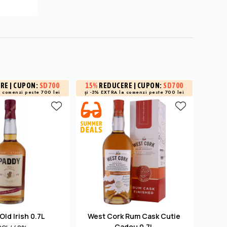
3%
R
ERE
| CUPON:
SD700
15%
REDUCERE
| CUPON:
SD700
a
comenzi peste 700 lei
și -3% EXTRA la
comenzi peste 700 lei
la 
Old Irish 0.7L
West Cork Rum Cask Cutie
Ar
Cadou 0.7L