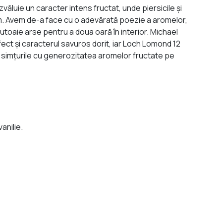
ăluie un caracter intens fructat, unde piersicile şi
fum. Avem de-a face cu o adevărată poezie a aromelor,
butoaie arse pentru a doua oară în interior. Michael
fect şi caracterul savuros dorit, iar Loch Lomond 12
i simţurile cu generozitatea aromelor fructate pe
anilie.