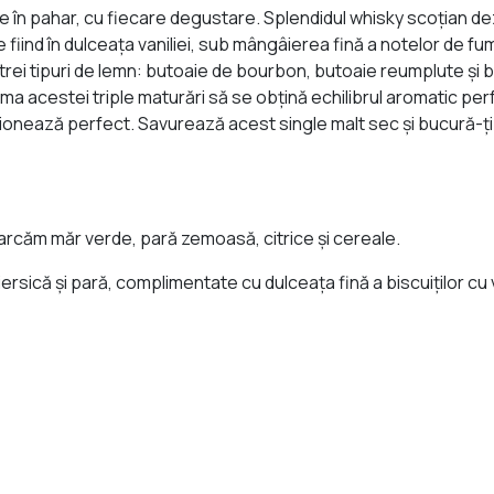
 în pahar, cu fiecare degustare. Splendidul whisky scoţian dezv
e fiind în dulceaţa vaniliei, sub mângâierea fină a notelor de 
n trei tipuri de lemn: butoaie de bourbon, butoaie reumplute şi 
rma acestei triple maturări să se obţină echilibrul aromatic per
ţionează perfect. Savurează acest single malt sec şi bucură-ţ
căm măr verde, pară zemoasă, citrice şi cereale.
rsică şi pară, complimentate cu dulceaţa fină a biscuiţilor cu v