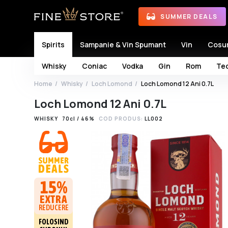
SUMMER DEALS
Spirits
Sampanie & Vin Spumant
Vin
Cosu
Whisky
Coniac
Vodka
Gin
Rom
Teq
Home
Whisky
Loch Lomond
Loch Lomond 12 Ani 0.7L
Loch Lomond 12 Ani 0.7L
WHISKY
70cl / 46%
COD PRODUS:
LL002
15%
EXTRA
REDUCERE
FOLOSIND