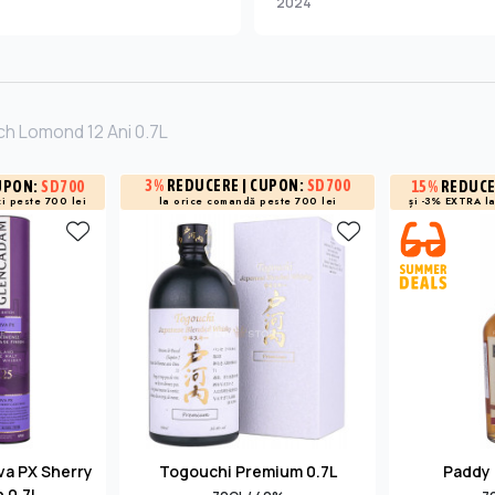
2024
ch Lomond 12 Ani 0.7L
3%
REDUCERE
| CUPON:
SD700
UPON:
SD700
15%
REDUC
i peste 700 lei
și -3% EXTRA l
la orice comandă peste 700 lei
a PX Sherry
Togouchi Premium 0.7L
Paddy 
h 0.7L