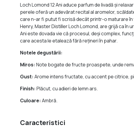
Loch Lomond 12 Ani aduce parfum de livadă şi relaxare
perele oferă un adevărat recital al aromelor, scăldat
care n-ar fi putut fi scrisă decât printr-o maturare î
Henry, Master Distiller Loch Lomond, are grijă ca în u
Ani este dovada vie că procesul, deşi complex, func
care acesta le etalează fără reţineri în pahar.
Notele degustării:
Miros:
Note bogate de fructe proaspete, unde remar
Gust:
Arome intens fructate, cu accent pe citrice, pie
Finish:
Plăcut, cu adieri de lemn ars.
Culoare:
Ambră.
Caracteristici