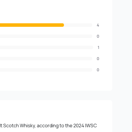
4
0
1
0
0
lt Scotch Whisky, according to the 2024 IWSC