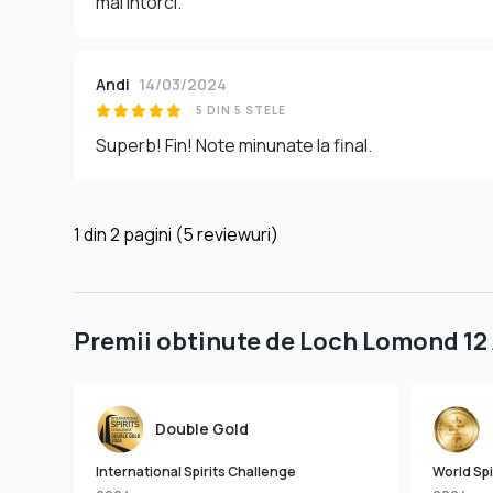
mai intorci.
Andi
14/03/2024
5 DIN 5 STELE
Superb! Fin! Note minunate la final.
1
din
2
pagini (5 reviewuri)
Premii obtinute de Loch Lomond 12 
Double Gold
International Spirits Challenge
World Spi