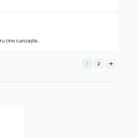
tru cine cunoaște...
1
2