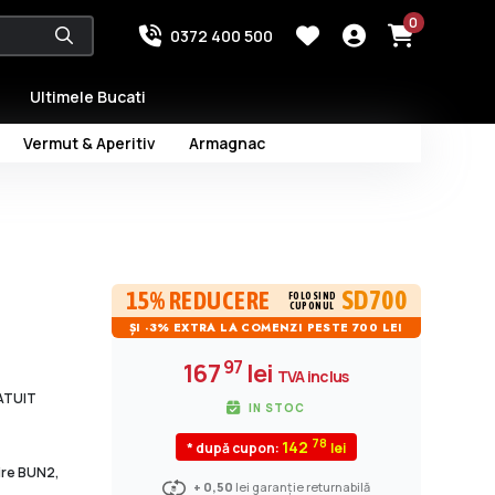
0
0372 400 500
Ultimele Bucati
Vermut & Aperitiv
Armagnac
SD700
15% REDUCERE
FOLOSIND
CUPONUL
ȘI -3% EXTRA LA COMENZI PESTE 700 LEI
97
167
lei
TVA inclus
RATUIT
IN STOC
78
142
* după cupon:
dire BUN2,
+ 0,50
lei garanție returnabilă