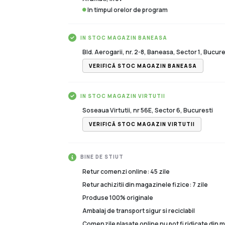
In timpul orelor de program
IN STOC MAGAZIN BANEASA
Bld. Aerogarii, nr. 2-8, Baneasa, Sector 1, Bucure
VERIFICĂ STOC MAGAZIN BANEASA
IN STOC MAGAZIN VIRTUTII
Soseaua Virtutii, nr 56E, Sector 6, Bucuresti
VERIFICĂ STOC MAGAZIN VIRTUTII
BINE DE STIUT
Retur comenzi online: 45 zile
Retur achizitii din magazinele fizice: 7 zile
Produse 100% originale
Ambalaj de transport sigur si reciclabil
Comenzile plasate online nu pot fi ridicate din