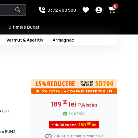
0
0372 400 500
Ultimele Bucati
Vermut & Aperitiv
Armagnac
SD700
15% REDUCERE
FOLOSIND
CUPONUL
ȘI -3% EXTRA LA COMENZI PESTE 700 LEI
35
189
lei
TVA inclus
RATUIT
IN STOC
95
160
* după cupon:
dire BUN2,
+ 0,50
lei garanție returnabilă