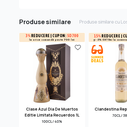
Produse similare
Produse similare cu L
3%
REDUCERE
| CUPON:
SD700
15%
REDUCERE
| C
și -3% EXTRA la
comenz
la orice comandă peste 700 lei
Clase Azul Dia De Muertos
Clandestina Rep
Editie Limitata Recuerdos 1L
70CL / 3
100CL / 40%