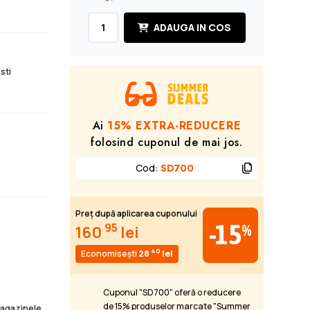
ADAUGA IN COS
sti
Ai
15% EXTRA-REDUCERE
folosind cuponul de mai jos.
Cod
:
SD700
Preț după aplicarea cuponului
-15
95
%
160
lei
40
Economisești
28
lei
Cuponul "SD700" oferă o reducere
de 15% produselor marcate "Summer
 magazinele