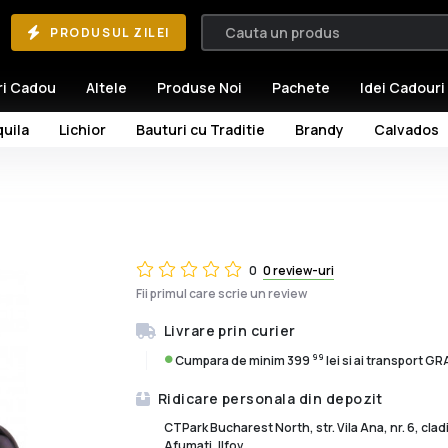
PRODUSUL ZILEI
ri Cadou
Altele
Produse Noi
Pachete
Idei Cadouri
uila
Lichior
Bauturi cu Traditie
Brandy
Calvados
0
0 review-uri
Fii primul care scrie un review
Livrare prin curier
99
Cumpara de minim 399
lei si ai transport G
Ridicare personala din depozit
CTPark Bucharest North, str. Vila Ana, nr. 6, cla
Afumati, Ilfov