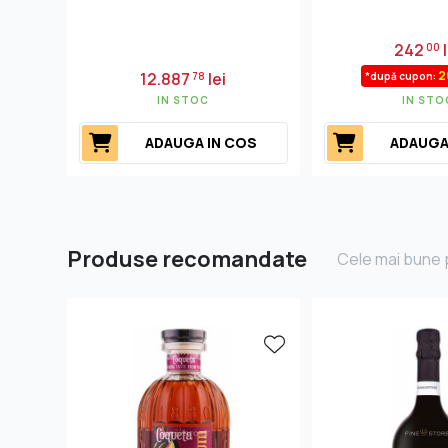
242
l
00
2
12.887
lei
78
*după cupon:
IN STOC
IN STO
ADAUGA IN COS
ADAUGA
Produse recomandate
Cele mai bune p