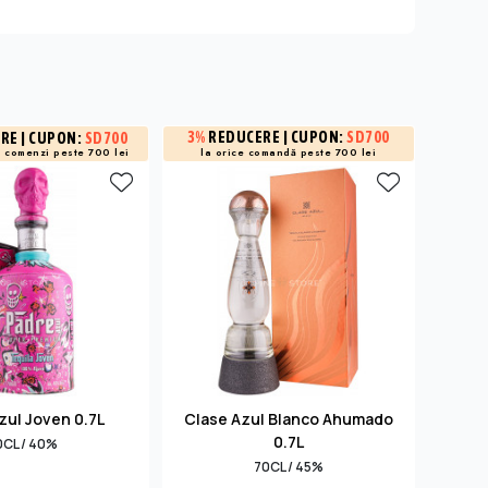
3%
REDUCERE
| CUPON:
SD700
3%
R
ERE
| CUPON:
SD700
a
comenzi peste 700 lei
la orice comandă peste 700 lei
la 
zul Joven 0.7L
Clase Azul Blanco Ahumado
0.7L
0CL / 40%
70CL / 45%