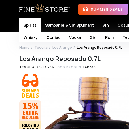
SUMMER DEALS
Spirits
Sampanie & Vin Spumant
Vin
Cosu
Whisky
Coniac
Vodka
Gin
Rom
Teq
Home
Tequila
Los Arango
Los Arango Reposado 0.7L
Los Arango Reposado 0.7L
TEQUILA
70cl / 40%
COD PRODUS:
LAR700
15%
EXTRA
REDUCERE
FOLOSIND