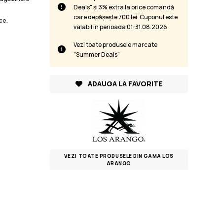
Deals" și 3% extra la orice comandă
care depășește 700 lei. Cuponul este
ce.
valabil in perioada 01-31.08.2026
Vezi toate produsele marcate
"Summer Deals"
ADAUGA LA FAVORITE
VEZI TOATE PRODUSELE DIN GAMA LOS
ARANGO