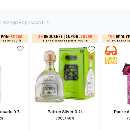
os Arango Reposado 0.7L
3%
REDUCERE
| CUPON:
SD700
UPON:
SD700
15%
REDUC
i peste 700 lei
și -3% EXTRA l
la orice comandă peste 700 lei
osado 0.7L
Patron Silver 0.7L
Padre A
8%
70CL / 40%
7