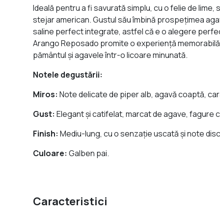
Ideală pentru a fi savurată simplu, cu o felie de lime
stejar american. Gustul său îmbină prospețimea agave
saline perfect integrate, astfel că e o alegere perfec
Arango Reposado promite o experiență memorabilă în de
pământul și agavele într-o licoare minunată.
Notele degustării:
Miros:
Note delicate de piper alb, agavă coaptă, cara
Gust:
Elegant și catifelat, marcat de agave, fagure c
Finish:
Mediu-lung, cu o senzație uscată și note disc
Culoare:
Galben pai.
Caracteristici