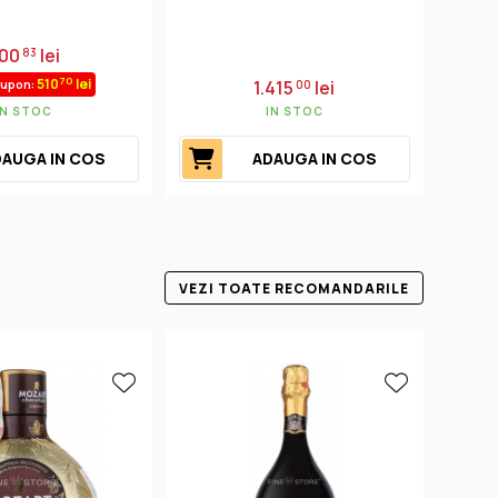
00
lei
83
70
510
lei
1.415
lei
cupon:
00
IN STOC
IN STOC
AUGA IN COS
ADAUGA IN COS
VEZI TOATE RECOMANDARILE