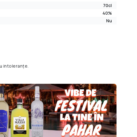
70cl
40%
Nu
u intoleranțe.