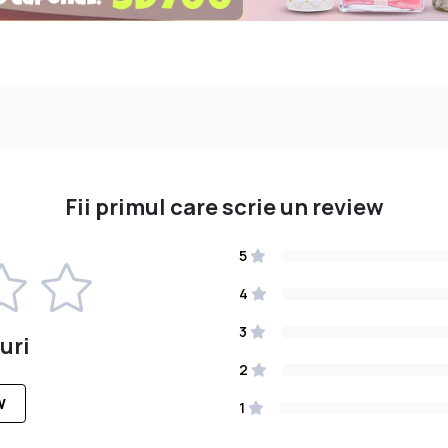
Fii primul care scrie un review
5
4
3
uri
2
W
1