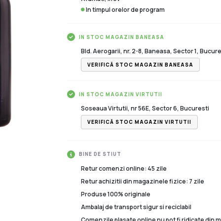
In timpul orelor de program
IN STOC MAGAZIN BANEASA
Bld. Aerogarii, nr. 2-8, Baneasa, Sector 1, Bucure
VERIFICĂ STOC MAGAZIN BANEASA
IN STOC MAGAZIN VIRTUTII
Soseaua Virtutii, nr 56E, Sector 6, Bucuresti
VERIFICĂ STOC MAGAZIN VIRTUTII
BINE DE STIUT
Retur comenzi online: 45 zile
Retur achizitii din magazinele fizice: 7 zile
Produse 100% originale
Ambalaj de transport sigur si reciclabil
Comenzile plasate online nu pot fi ridicate din