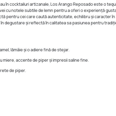
, sau în cocktailuri artizanale, Los Arango Reposado este o tequ
i cu notele subtile de lemn pentru a oferi o experiență gusta
tă pentru cei care caută autenticitate, echilibru și caracter în 
gustare și reflectă în calitatea sa pasiunea pentru tradiție ș
mel, lămâie și o adiere fină de stejar.
u miere, accente de piper și impresii saline fine.
rete de piper.