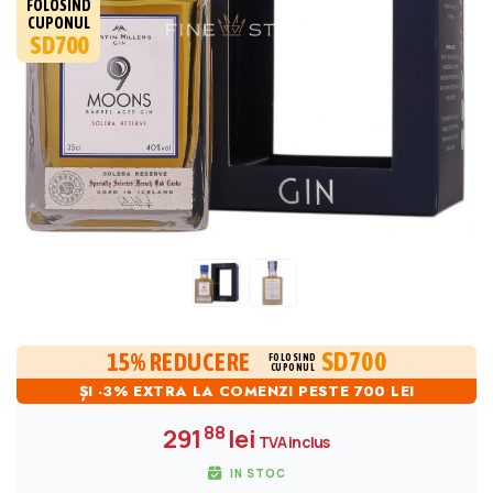
FOLOSIND
CUPONUL
SD700
SD700
15% REDUCERE
FOLOSIND
CUPONUL
ȘI -3% EXTRA LA COMENZI PESTE 700 LEI
88
291
lei
TVA inclus
IN STOC