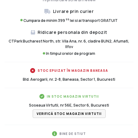
Livrare prin curier
99
Cumpara de minim 399
lei si ai transport GRATUIT
Ridicare personala din depozit
CTPark Bucharest North, str. Vila Ana, nr. 6, cladire BUN2, Afumati,
Ilfov
In timpul orelor de program
STOC EPUIZAT ÎN MAGAZIN BANEASA
Bld. Aerogarii, nr. 2-8, Baneasa, Sector 1, Bucuresti
IN STOC MAGAZIN VIRTUTII
Soseaua Virtutii, nr 56E, Sector 6, Bucuresti
VERIFICĂ STOC MAGAZIN VIRTUTII
BINE DE STIUT