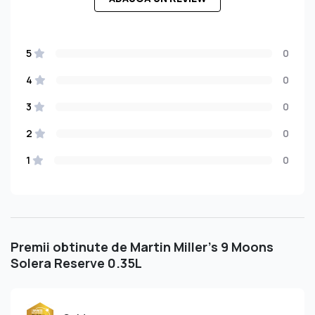
5
0
4
0
3
0
2
0
1
0
Premii obtinute de Martin Miller's 9 Moons
Solera Reserve 0.35L