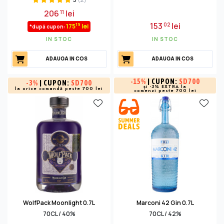
206
lei
11
153
lei
02
19
175
lei
*după cupon:
IN STOC
IN STOC
ADAUGA IN COS
ADAUGA IN COS
-
15%
| CUPON:
SD700
-
3%
| CUPON:
SD700
și -3% EXTRA la
la orice comandă peste 700 lei
comenzi peste 700 lei
WolfPack Moonlight 0.7L
Marconi 42 Gin 0.7L
70CL / 40%
70CL / 42%