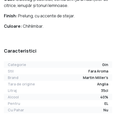
citrice, ienupăr și tonuri lemnoase.
Finish:
Prelung, cu accente de stejar.
Culoare:
Chihlimbar.
Caracteristici
Categorie
Gin
Stil
Fara Aroma
Brand
Martin Miller's
Tara de origine
Anglia
Litraj
35cl
Alcool
40%
Pentru
EL
Cu Pahar
Nu