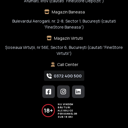
Afumati, Ilfov (cautati “FineStore Depozit”)
Magazin Baneasa
Bulevardul Aerogarii, nr. 2-8, Sector 1, Bucureşti (cautati
“FineStore Baneasa”)
Magazin Virtutii
Șoseaua Virtuții, nr 56E, Sector 6, București (cautati “FineStore
Virtutii”)
Call Center
0372 400 500
NU VINDEM
BĂUTURI
18+
ALCOOLICE
PERSOANELOR
SUB 18 ANI