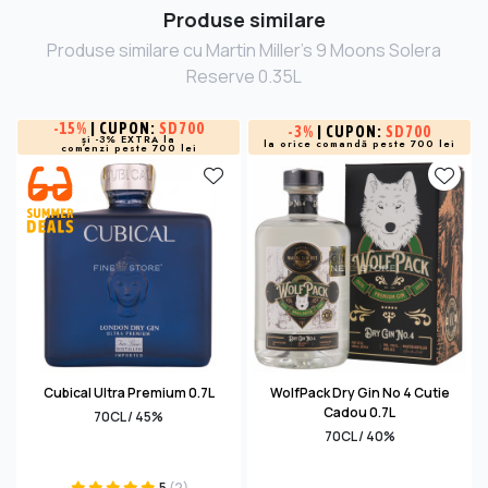
Produse similare
Produse similare cu Martin Miller's 9 Moons Solera
Reserve 0.35L
-
15%
| CUPON:
SD700
-
3%
| CUPON:
SD700
și -3% EXTRA la
la orice comandă peste 700 lei
comenzi peste 700 lei
Cubical Ultra Premium 0.7L
WolfPack Dry Gin No 4 Cutie
Cadou 0.7L
70CL / 45%
70CL / 40%
5
(2)