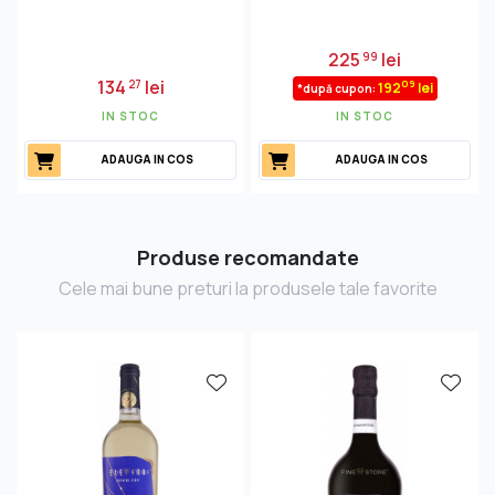
225
lei
99
134
lei
27
09
192
lei
*după cupon:
IN STOC
IN STOC
ADAUGA IN COS
ADAUGA IN COS
Produse recomandate
Cele mai bune preturi la produsele tale favorite