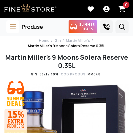
0
SUMMER
Produse
DEALS
Home
Gin
Martin Miller's
Martin Miller's 9 Moons Solera Reserve 0.35L
Martin Miller's 9 Moons Solera Reserve
0.35L
GIN
35cl / 40%
COD PRODUS:
MM048
15%
EXTRA
REDUCERE