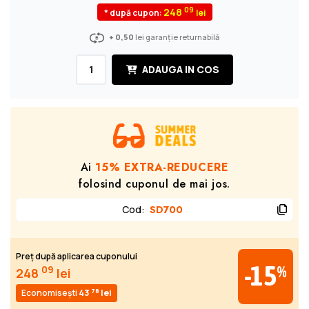
09
248
* după cupon:
+ 0,50
lei garanție returnabilă
ADAUGA IN COS
Ai
15% EXTRA-REDUCERE
folosind cuponul de mai jos.
Cod
:
SD700
Preț după aplicarea cuponului
-15
%
09
248
lei
78
Economisești
43
lei