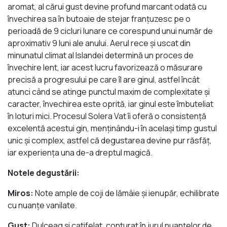
aromat, al cărui gust devine profund marcant odată cu
învechirea sa în butoaie de stejar franțuzesc pe o
perioadă de 9 cicluri lunare ce corespund unui număr de
aproximativ 9 luni ale anului. Aerul rece și uscat din
minunatul climat al Islandei determină un proces de
învechire lent, iar acest lucru favorizează o măsurare
precisă a progresului pe care îl are ginul, astfel încât
atunci când se atinge punctul maxim de complexitate și
caracter, învechirea este oprită, iar ginul este îmbuteliat
în loturi mici. Procesul Solera Vat îi oferă o consistență
excelentă acestui gin, menținându-i în același timp gustul
unic și complex, astfel că degustarea devine pur răsfăț,
iar experiența una de-a dreptul magică.
Notele degustării:
Miros:
Note ample de coji de lămâie și ienupăr, echilibrate
cu nuanțe vanilate.
Gust:
Dulceag și catifelat, conturat în jurul nuanțelor de