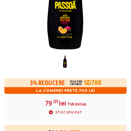
SD700
3% REDUCERE
FOLOSIND
CUPONUL
LA COMENZI PESTE 700 LEI
01
79
lei
TVA inclus
STOC EPUIZAT