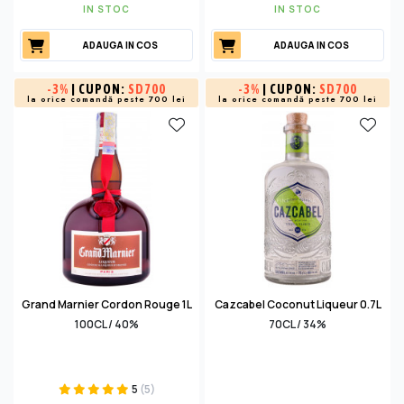
IN STOC
IN STOC
ADAUGA IN COS
ADAUGA IN COS
-
3%
| CUPON:
SD700
-
3%
| CUPON:
SD700
la orice comandă peste 700 lei
la orice comandă peste 700 lei
Grand Marnier Cordon Rouge 1L
Cazcabel Coconut Liqueur 0.7L
100CL / 40%
70CL / 34%
5
(5)