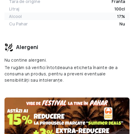
Tara de origine
Franta
Litraj
100cl
Alcool
17%
Cu Pahar
Nu
Alergeni
Nu contine alergeni.
Te rugăm să verifici întotdeauna eticheta înainte de a
consuma un produs, pentru a preveni eventuale
sensibilități sau intoleranțe.