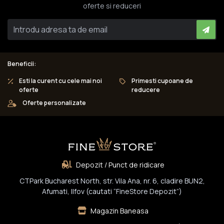
oferte si reduceri
Beneficii:
Esti la curent cu cele mai noi
Primesti cupoane de
oferte
reducere
Oferte personalizate
Depozit / Punct de ridicare
CTPark Bucharest North, str. Vila Ana, nr. 6, cladire BUN2,
Afumati, Ilfov (cautati “FineStore Depozit”)
Magazin Baneasa