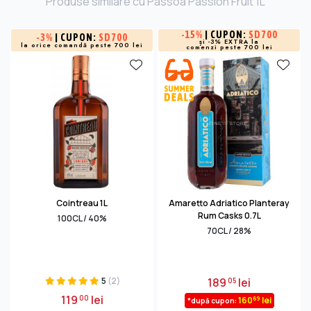
Produse similare cu Passoa Passion Fruit 1L
-
15%
| CUPON:
SD700
-
3%
| CUPON:
SD700
și -3% EXTRA la
la orice comandă peste 700 lei
comenzi peste 700 lei
Cointreau 1L
Amaretto Adriatico Planteray
Rum Casks 0.7L
100CL / 40%
70CL / 28%
5
(2)
189
lei
05
119
lei
00
69
160
lei
*după cupon: