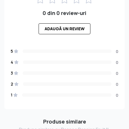
0 din 0 review-uri
ADAUGĂ UN REVIEW
5
0
4
0
3
0
2
0
1
0
Produse similare