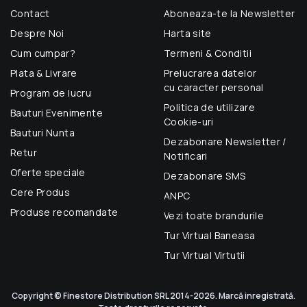
Contact
Aboneaza-te la Newsletter
Despre Noi
Harta site
Cum cumpar?
Termeni & Conditii
Plata & Livrare
Prelucrarea datelor
cu caracter personal
Program de lucru
Politica de utilizare
Bauturi Evenimente
Cookie-uri
Bauturi Nunta
Dezabonare Newsletter /
Retur
Notificari
Oferte speciale
Dezabonare SMS
Cere Produs
ANPC
Produse recomandate
Vezi toate brandurile
Tur Virtual Baneasa
Tur Virtual Virtutii
Copyright © Finestore Distribution SRL 2014-2026. Marcă inregistrată.