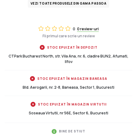
VEZI TOATE PRODUSELE DIN GAMA PASSOA
0
0 review-uri
Fii primul care scrie un review
STOC EPUIZAT ÎN DEPOZIT
CTPark Bucharest North, str. Vila Ana, nr. 6, cladire BUN2, Afumati,
Ilfov
STOC EPUIZAT ÎN MAGAZIN BANEASA
Bld. Aerogarii, nr. 2-8, Baneasa, Sector 1, Bucuresti
STOC EPUIZAT ÎN MAGAZIN VIRTUTII
Soseaua Virtutii, nr 56E, Sector 6, Bucuresti
BINE DE STIUT