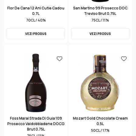
Flor De Cana 12 Ani Cutie Cadou
San Martino 99 Prosecco DOC
0.7L
Treviso Brut 0.75L
70CL / 40%
75CL / 11%
VEZI PRODUS
VEZI PRODUS
Foss Marai Strada Di Guia 109
Mozart Gold Chocolate Cream
Prosecco Valdobbiadene DOCG
0.5L
Brut 0.75L
50CL / 17%
75CL / 11%