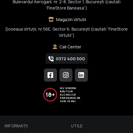
Bulevardul Aerogarii, nr. 2-8, Sector 1, Bucureşti (cautati
“FineStore Baneasa”)
Magazin Virtutii
Șoseaua Virtuții, nr 56E, Sector 6, București (cautati “FineStore
Virtutii”)
Call Center
0372 400 500
NU VINDEM
BĂUTURI
18+
ALCOOLICE
PERSOANELOR
SUB 18 ANI
INFORMAŢII
UTILE