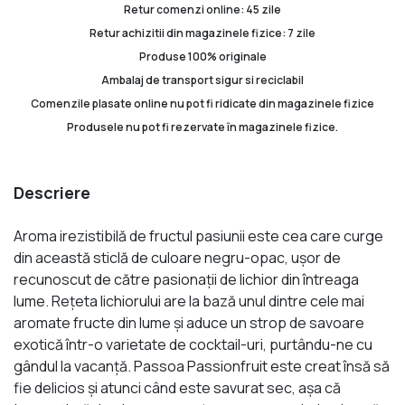
Retur comenzi online: 45 zile
Retur achizitii din magazinele fizice: 7 zile
Produse 100% originale
Ambalaj de transport sigur si reciclabil
Comenzile plasate online nu pot fi ridicate din magazinele fizice
Produsele nu pot fi rezervate în magazinele fizice.
Descriere
Aroma irezistibilă de fructul pasiunii este cea care curge
din această sticlă de culoare negru-opac, ușor de
recunoscut de către pasionații de lichior din întreaga
lume. Rețeta lichiorului are la bază unul dintre cele mai
aromate fructe din lume şi aduce un strop de savoare
exotică într-o varietate de cocktail-uri, purtându-ne cu
gândul la vacanţă. Passoa Passionfruit este creat însă să
fie delicios şi atunci când este savurat sec, aşa că