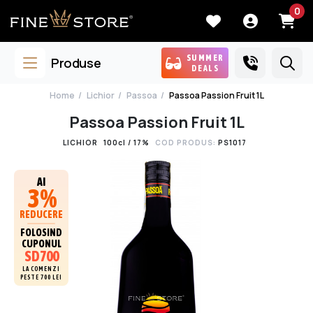
0
SUMMER
Produse
DEALS
Home
Lichior
Passoa
Passoa Passion Fruit 1L
Passoa Passion Fruit 1L
LICHIOR
100cl / 17%
COD PRODUS:
PS1017
AI
3%
REDUCERE
FOLOSIND
CUPONUL
SD700
LA COMENZI
PESTE 700 LEI