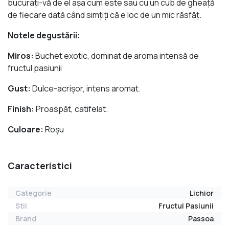
bucuraţi-vă de el aşa cum este sau cu un cub de gheaţă
de fiecare dată când simţiţi că e loc de un mic răsfăţ.
Notele degustării:
Miros:
Buchet exotic, dominat de aroma intensă de
fructul pasiunii
Gust:
Dulce-acrişor, intens aromat.
Finish:
Proaspăt, catifelat.
Culoare:
Roșu
Caracteristici
Categorie
Lichior
Stil
Fructul Pasiunii
Brand
Passoa