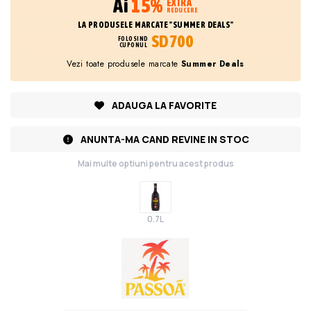
Ai
15%
EXTRA
REDUCERE
LA PRODUSELE MARCATE "SUMMER DEALS"
SD700
FOLOSIND
CUPONUL
Vezi toate produsele marcate
Summer Deals
ADAUGA LA FAVORITE
ANUNTA-MA CAND REVINE IN STOC
Mai multe optiuni pentru acest produs
0.7L