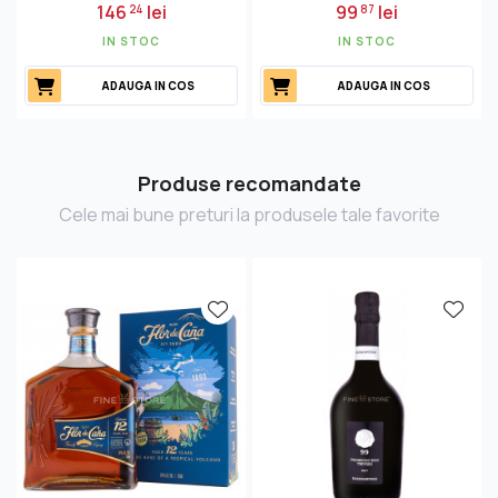
146
lei
99
lei
24
87
IN STOC
IN STOC
ADAUGA IN COS
ADAUGA IN COS
Produse recomandate
Cele mai bune preturi la produsele tale favorite