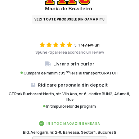
VEZI TOATE PRODUSELE DIN GAMA PITU
5
1 review-uri
Spune-ti parerea acordand un review
Livrare prin curier
99
Cumpara de minim 399
lei si ai transport GRATUIT
Ridicare personala din depozit
CTPark Bucharest North, str. Vila Ana, nr. 6, cladire BUN2, Afumati,
Ilfov
In timpul orelor de program
IN STOC MAGAZIN BANEASA
Bld. Aerogarii, nr. 2-8, Baneasa, Sector 1, Bucuresti