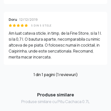
Doru
12/12/2019
5 DIN 5 STELE
Am luat cateva sticle, in timp, de la Fine Store, si la 1 l.
si la 0,7 l. O bautura aparte, necomparabila cu nimic
altceva de pe piata. O folosesc numai in cocktail, in
Caipirinha, unde este senzationala. Recomand,
merita macar incercata.
1
din
1
pagini (1 reviewuri)
Produse similare
Produse similare cu Pitu Cachaca 0.7L