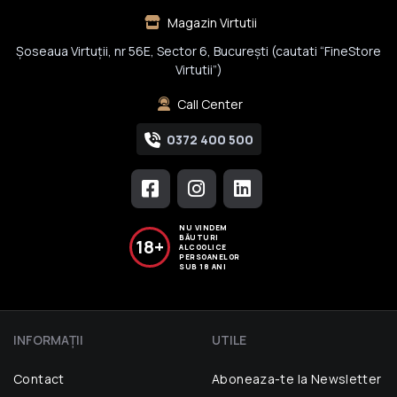
Magazin Virtutii
Șoseaua Virtuții, nr 56E, Sector 6, București (cautati “FineStore
Virtutii”)
Call Center
0372 400 500
NU VINDEM
BĂUTURI
18+
ALCOOLICE
PERSOANELOR
SUB 18 ANI
INFORMAŢII
UTILE
Contact
Aboneaza-te la Newsletter