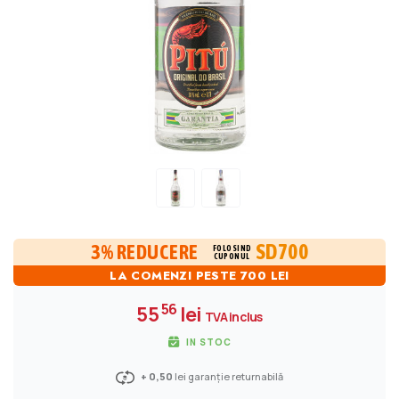
SD700
3% REDUCERE
FOLOSIND
CUPONUL
LA COMENZI PESTE 700 LEI
56
55
lei
TVA inclus
IN STOC
+ 0,50
lei garanție returnabilă