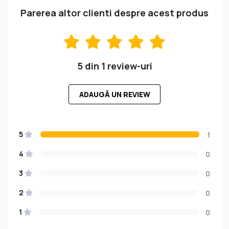
Parerea altor clienti despre acest produs
5 din 1 review-uri
ADAUGĂ UN REVIEW
5
1
4
0
3
0
2
0
1
0