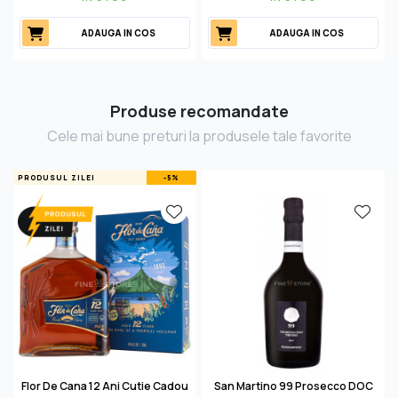
ADAUGA IN COS
ADAUGA IN COS
Produse recomandate
Cele mai bune preturi la produsele tale favorite
PRODUSUL ZILEI
-5%
Flor De Cana 12 Ani Cutie Cadou
San Martino 99 Prosecco DOC