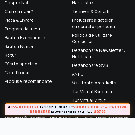
Despre Noi
Harta site
Cum cumpar?
Termeni & Conditii
Plata & Livrare
Prelucrarea datelor
cu caracter personal
Program de lucru
Politica de utilizare
Bauturi Evenimente
Cookie-uri
Bauturi Nunta
Dezabonare Newsletter /
Retur
Notificari
Oferte speciale
Dezabonare SMS
Cere Produs
ANPC
Produse recomandate
Vezi toate brandurile
Tur Virtual Baneasa
Tur Virtual Virtutii
15% REDUCERE
"SUMMER DEALS" + 3% EXTRA-
AI
LA PRODUSELE MARCATE
REDUCERE
SD700
LA COMENZI PESTE 700 LEI. COD:
Copyright © Finestore Distribution SRL 2014-2026. Marcă inregistrată.
Toate drepturile rezervate.