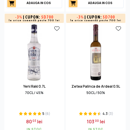
ADAUGA IN COS
ADAUGA IN COS
-
3%
| CUPON:
SD700
-
3%
| CUPON:
SD700
la orice comandă peste 700 lei
la orice comandă peste 700 lei
Yeni Raki 0.7L
Zetea Palinca de Ardeal 0.5L
70CL / 45%
50CL / 50%
5
(6)
4.3
(3)
80
lei
103
lei
03
00
IN STOC
IN STOC