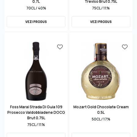
0.7L
Treviso Brut 0.75L
70CL / 40%
75CL / 11%
VEZI PRODUS
VEZI PRODUS
Foss Marai Strada Di Guia 109
Mozart Gold Chocolate Cream
Prosecco Valdobbiadene DOCG
0.5L
Brut 0.75L
50CL / 17%
75CL / 11%