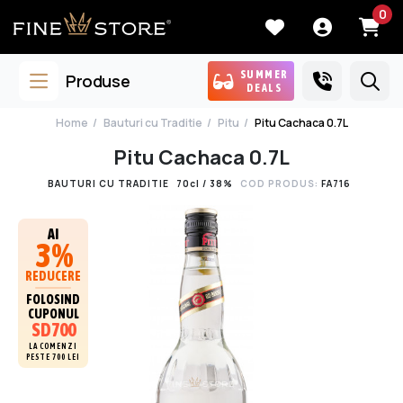
0
SUMMER
Produse
DEALS
Home
Bauturi cu Traditie
Pitu
Pitu Cachaca 0.7L
Pitu Cachaca 0.7L
BAUTURI CU TRADITIE
70cl / 38%
COD PRODUS:
FA716
AI
3%
REDUCERE
FOLOSIND
CUPONUL
SD700
LA COMENZI
PESTE 700 LEI