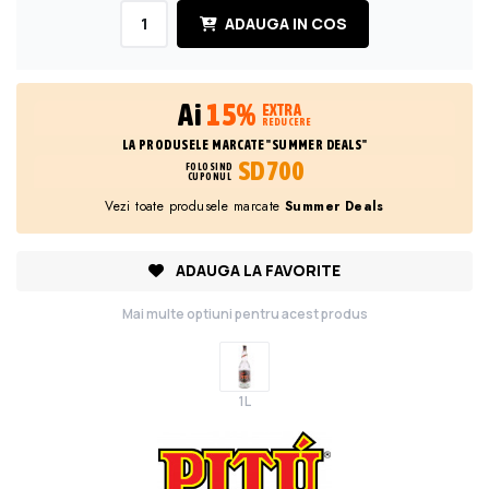
ADAUGA IN COS
Ai
15%
EXTRA
REDUCERE
LA PRODUSELE MARCATE "SUMMER DEALS"
SD700
FOLOSIND
CUPONUL
Vezi toate produsele marcate
Summer Deals
ADAUGA LA FAVORITE
Mai multe optiuni pentru acest produs
1L