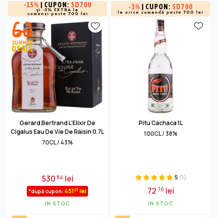
-
15%
| CUPON:
SD700
-
3%
| CUPON:
SD700
și -3% EXTRA la
la orice comandă peste 700 lei
comenzi peste 700 lei
Gerard Bertrand L'Elixir De
Pitu Cachaca 1L
Cigalus Eau De Vie De Raisin 0.7L
100CL / 38%
70CL / 43%
530
lei
5
(1)
84
72
lei
70
21
451
lei
*după cupon:
IN STOC
IN STOC