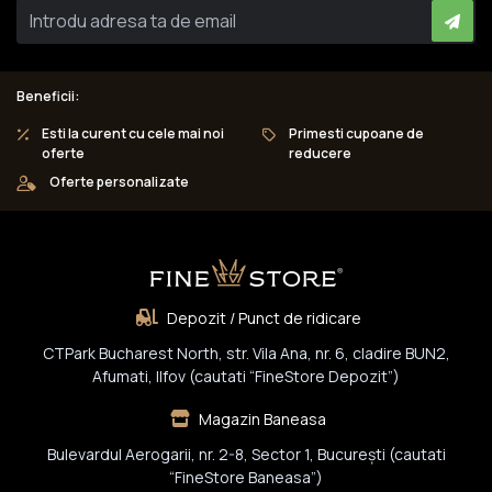
Beneficii:
Esti la curent cu cele mai noi
Primesti cupoane de
oferte
reducere
Oferte personalizate
Depozit / Punct de ridicare
CTPark Bucharest North, str. Vila Ana, nr. 6, cladire BUN2,
Afumati, Ilfov (cautati “FineStore Depozit”)
Magazin Baneasa
Bulevardul Aerogarii, nr. 2-8, Sector 1, Bucureşti (cautati
“FineStore Baneasa”)