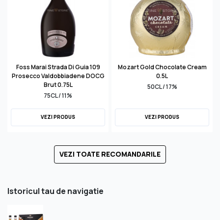
Foss Marai Strada Di Guia 109
Mozart Gold Chocolate Cream
Prosecco Valdobbiadene DOCG
0.5L
Brut 0.75L
50CL / 17%
75CL / 11%
VEZI PRODUS
VEZI PRODUS
VEZI TOATE RECOMANDARILE
Istoricul tau de navigatie