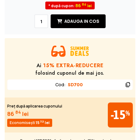
84
86
* după cupon:
ADAUGA IN COS
Ai
15% EXTRA-REDUCERE
folosind cuponul de mai jos.
Cod
:
SD700
Preț după aplicarea cuponului
-15
%
84
86
lei
32
Economisești
15
lei