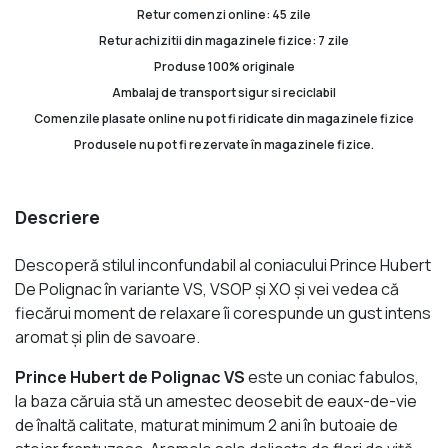
Retur comenzi online: 45 zile
Retur achizitii din magazinele fizice: 7 zile
Produse 100% originale
Ambalaj de transport sigur si reciclabil
Comenzile plasate online nu pot fi ridicate din magazinele fizice
Produsele nu pot fi rezervate în magazinele fizice.
Descriere
Descoperă stilul inconfundabil al coniacului Prince Hubert
De Polignac în variante VS, VSOP și XO și vei vedea că
fiecărui moment de relaxare îi corespunde un gust intens
aromat și plin de savoare.
Prince Hubert de Polignac VS
este un coniac fabulos,
la baza căruia stă un amestec deosebit de eaux-de-vie
de înaltă calitate, maturat minimum 2 ani în butoaie de