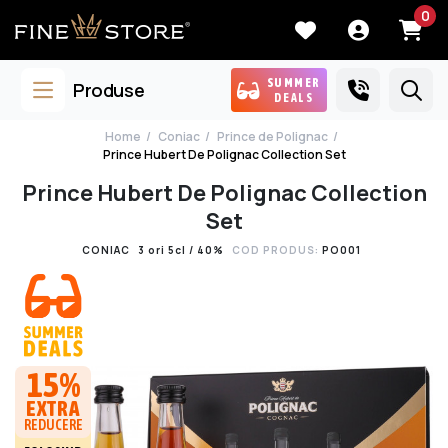
0
SUMMER
Produse
DEALS
Home
Coniac
Prince de Polignac
Prince Hubert De Polignac Collection Set
Prince Hubert De Polignac Collection
Set
CONIAC
3 ori 5cl / 40%
COD PRODUS:
PO001
15%
EXTRA
REDUCERE