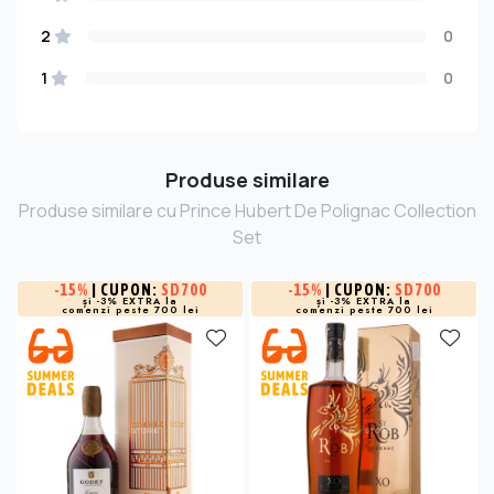
2
0
1
0
Produse similare
Produse similare cu Prince Hubert De Polignac Collection
Set
-
15%
| CUPON:
SD700
-
15%
| CUPON:
SD700
și -3% EXTRA la
și -3% EXTRA la
comenzi peste 700 lei
comenzi peste 700 lei