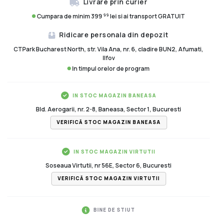
Livrare prin curier
99
Cumpara de minim 399
lei si ai transport GRATUIT
Ridicare personala din depozit
CTPark Bucharest North, str. Vila Ana, nr. 6, cladire BUN2, Afumati,
Ilfov
In timpul orelor de program
IN STOC MAGAZIN BANEASA
Bld. Aerogarii, nr. 2-8, Baneasa, Sector 1, Bucuresti
VERIFICĂ STOC MAGAZIN BANEASA
IN STOC MAGAZIN VIRTUTII
Soseaua Virtutii, nr 56E, Sector 6, Bucuresti
VERIFICĂ STOC MAGAZIN VIRTUTII
BINE DE STIUT