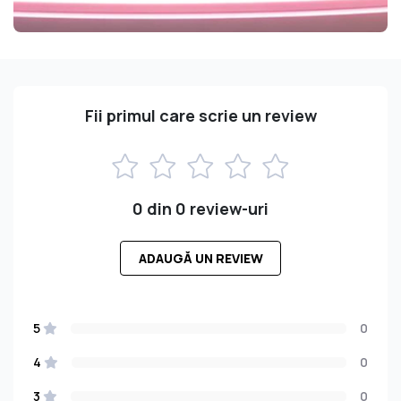
Fii primul care scrie un review
0 din 0 review-uri
ADAUGĂ UN REVIEW
5
0
4
0
3
0