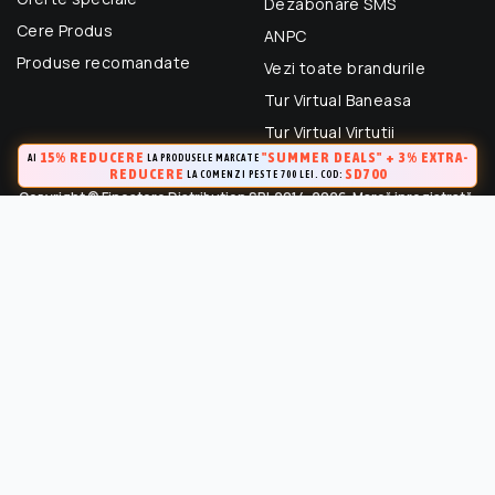
Dezabonare SMS
Cere Produs
ANPC
Produse recomandate
Vezi toate brandurile
Tur Virtual Baneasa
Tur Virtual Virtutii
15% REDUCERE
"SUMMER DEALS" + 3% EXTRA-
AI
LA PRODUSELE MARCATE
REDUCERE
SD700
LA COMENZI PESTE 700 LEI. COD:
Copyright © Finestore Distribution SRL 2014-2026. Marcă inregistrată.
Toate drepturile rezervate.
FineStore este marca inregistrata a Finestore Distribution SRL
(RO 33364695). Este strict interzisa Utilizarea oricarui continut,
cu exceptia celor prevazute in conditiile de utilizare, fara