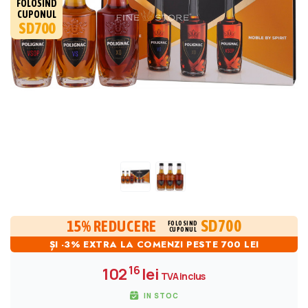
FOLOSIND
CUPONUL
SD700
SD700
15% REDUCERE
FOLOSIND
CUPONUL
ȘI -3% EXTRA LA COMENZI PESTE 700 LEI
16
102
lei
TVA inclus
IN STOC