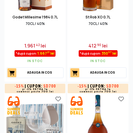
Godet Millesime 1984 0.7L
St Rob XO 0.7L
70CL / 40%
70CL / 40%
1.961
lei
412
lei
42
90
21
97
1.667
lei
350
lei
*după cupon:
*după cupon:
IN STOC
IN STOC
ADAUGA IN COS
ADAUGA IN COS
-
15%
| CUPON:
SD700
-
15%
| CUPON:
SD700
și -3% EXTRA la
și -3% EXTRA la
comenzi peste 700 lei
comenzi peste 700 lei