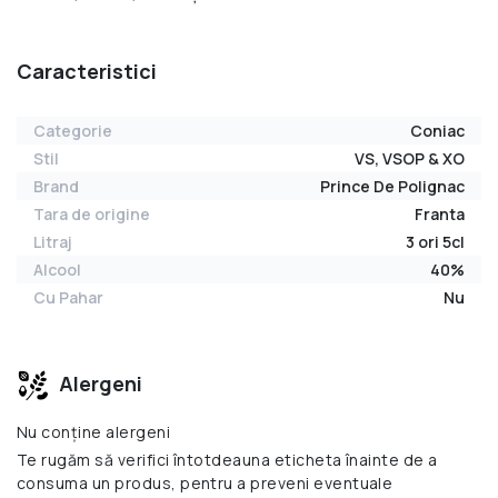
Caracteristici
Categorie
Coniac
Stil
VS, VSOP & XO
Brand
Prince De Polignac
Tara de origine
Franta
Litraj
3 ori 5cl
Alcool
40%
Cu Pahar
Nu
Alergeni
Nu conține alergeni
Te rugăm să verifici întotdeauna eticheta înainte de a
consuma un produs, pentru a preveni eventuale