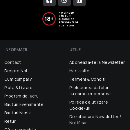
NU VINDEM
BĂUTURI
18+
ALCOOLICE
PERSOANELOR
SUB 18 ANI
INFORMAŢII
UTILE
Contact
Aboneaza-te la Newsletter
Despre Noi
Harta site
Cum cumpar?
Termeni & Conditii
Plata & Livrare
Prelucrarea datelor
cu caracter personal
Program de lucru
Politica de utilizare
Bauturi Evenimente
Cookie-uri
Bauturi Nunta
Dezabonare Newsletter /
Retur
Notificari
Oferte speciale