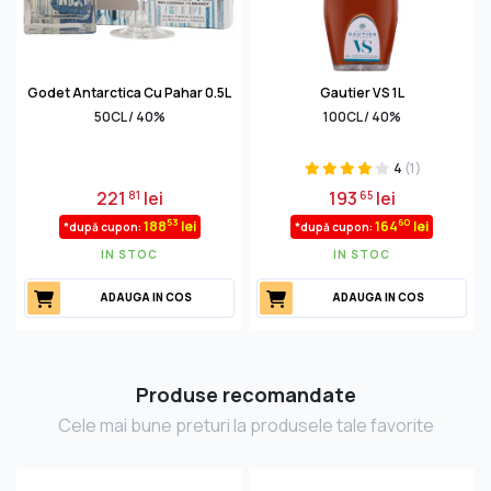
Godet Antarctica Cu Pahar 0.5L
Gautier VS 1L
50CL / 40%
100CL / 40%
4
(1)
221
lei
193
lei
81
65
53
60
188
lei
164
lei
*după cupon:
*după cupon:
IN STOC
IN STOC
ADAUGA IN COS
ADAUGA IN COS
Produse recomandate
Cele mai bune preturi la produsele tale favorite