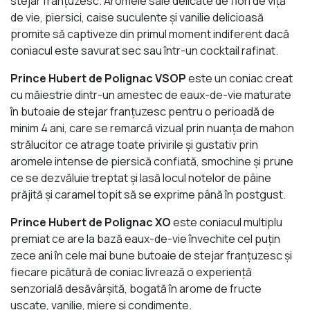
stejar franțuzesc. Aromele sale delicate de flori de viță
de vie, piersici, caise suculente și vanilie delicioasă
promite să captiveze din primul moment indiferent dacă
coniacul este savurat sec sau într-un cocktail rafinat.
Prince Hubert de Polignac VSOP
este un coniac creat
cu măiestrie dintr-un amestec de eaux-de-vie maturate
în butoaie de stejar franțuzesc pentru o perioadă de
minim 4 ani, care se remarcă vizual prin nuanța de mahon
strălucitor ce atrage toate privirile și gustativ prin
aromele intense de piersică confiată, smochine și prune
ce se dezvăluie treptat și lasă locul notelor de pâine
prăjită și caramel topit să se exprime până în postgust.
Prince Hubert de Polignac XO
este coniacul multiplu
premiat ce are la bază eaux-de-vie învechite cel puțin
zece ani în cele mai bune butoaie de stejar franțuzesc și
fiecare picătură de coniac livrează o experiență
senzorială desăvârșită, bogată în arome de fructe
uscate, vanilie, miere și condimente.