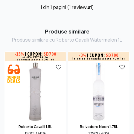
1
din
1
pagini (1 reviewuri)
Produse similare
Produse similare cu Roberto Cavalli Watermelon 1L
-
15%
| CUPON:
SD700
-
3%
| CUPON:
SD700
și -3% EXTRA la
la orice comandă peste 700 lei
comenzi peste 700 lei
Roberto Cavalli 1.5L
Belvedere Neon 1.75L
150CL / 40%
175CL / 40%