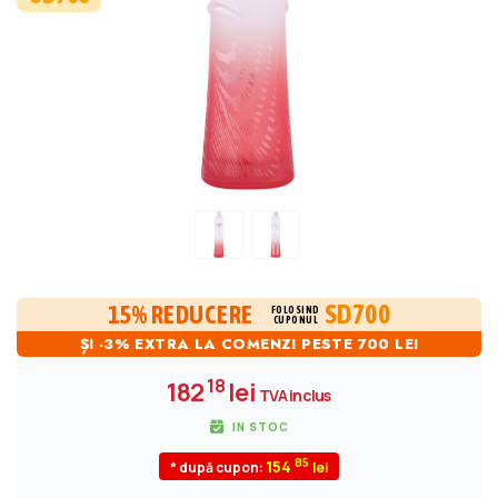
SD700
15% REDUCERE
FOLOSIND
CUPONUL
ȘI -3% EXTRA LA COMENZI PESTE 700 LEI
18
182
lei
TVA inclus
IN STOC
85
154
* după cupon: