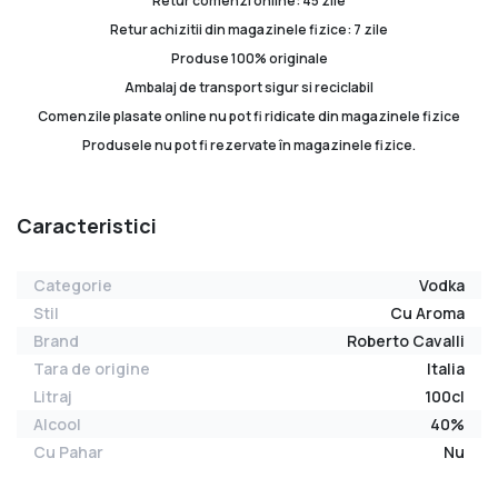
Retur comenzi online: 45 zile
Retur achizitii din magazinele fizice: 7 zile
Produse 100% originale
Ambalaj de transport sigur si reciclabil
Comenzile plasate online nu pot fi ridicate din magazinele fizice
Produsele nu pot fi rezervate în magazinele fizice.
Caracteristici
Categorie
Vodka
Stil
Cu Aroma
Brand
Roberto Cavalli
Tara de origine
Italia
Litraj
100cl
Alcool
40%
Cu Pahar
Nu