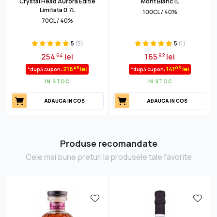
Crystal Head Aurora Editie
Mont Blanc 1L
Limitata 0.7L
100CL / 40%
70CL / 40%
5
(5)
5
(1)
254
lei
165
lei
64
92
45
03
216
lei
141
lei
*după cupon:
*după cupon:
IN STOC
IN STOC
ADAUGA IN COS
ADAUGA IN COS
Produse recomandate
Cele mai bune preturi la produsele tale favorite