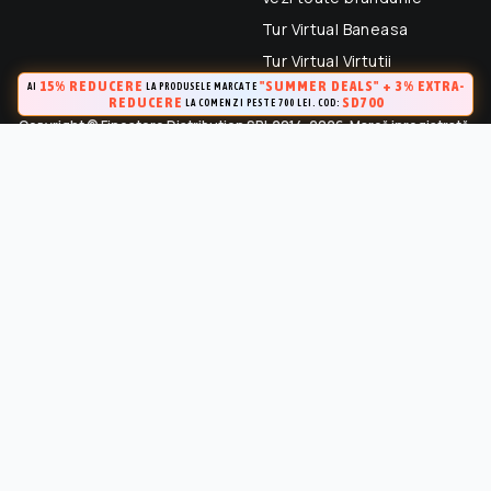
Tur Virtual Baneasa
Tur Virtual Virtutii
15% REDUCERE
"SUMMER DEALS" + 3% EXTRA-
AI
LA PRODUSELE MARCATE
REDUCERE
SD700
LA COMENZI PESTE 700 LEI. COD:
Copyright © Finestore Distribution SRL 2014-2026. Marcă inregistrată.
Toate drepturile rezervate.
FineStore este marca inregistrata a Finestore Distribution SRL
(RO 33364695). Este strict interzisa Utilizarea oricarui continut,
cu exceptia celor prevazute in conditiile de utilizare, fara
permisiunea in scris a proprietarului “Continutului”.
Marca inregistrata la OSIM (Certificat de inregistrare a marcii Nr.
141249 / 24.04.2015)