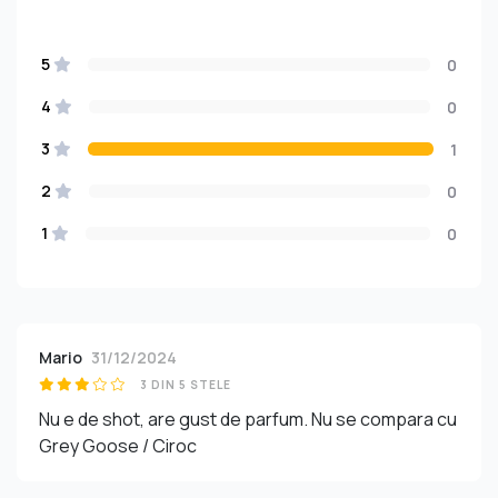
5
0
4
0
3
1
2
0
1
0
Mario
31/12/2024
3 DIN 5 STELE
Nu e de shot, are gust de parfum. Nu se compara cu
Grey Goose / Ciroc