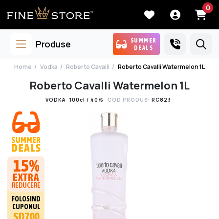
0
SUMMER
Produse
DEALS
Home
Vodka
Roberto Cavalli
Roberto Cavalli Watermelon 1L
Roberto Cavalli Watermelon 1L
VODKA
100cl / 40%
COD PRODUS:
RC823
15%
EXTRA
REDUCERE
FOLOSIND
CUPONUL
SD700