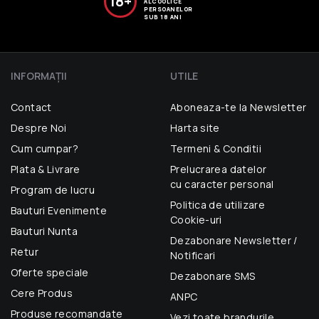
18+
ALCOOLICE
PERSOANELOR
SUB 18 ANI
INFORMAŢII
UTILE
Contact
Aboneaza-te la Newsletter
Despre Noi
Harta site
Cum cumpar?
Termeni & Conditii
Plata & Livrare
Prelucrarea datelor
cu caracter personal
Program de lucru
Politica de utilizare
Bauturi Evenimente
Cookie-uri
Bauturi Nunta
Dezabonare Newsletter /
Retur
Notificari
Oferte speciale
Dezabonare SMS
Cere Produs
ANPC
Produse recomandate
Vezi toate brandurile