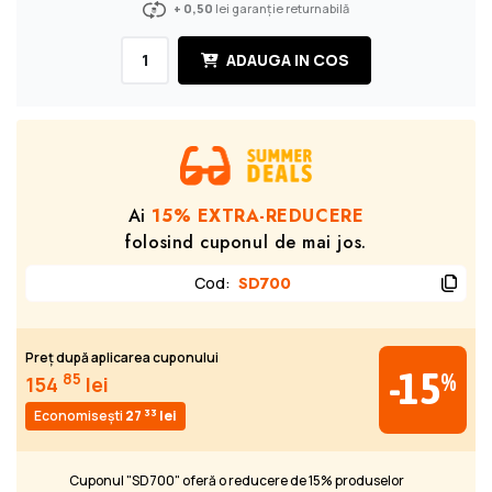
+ 0,50
lei garanție returnabilă
ADAUGA IN COS
Ai
15% EXTRA-REDUCERE
folosind cuponul de mai jos.
Cod
:
SD700
Preț după aplicarea cuponului
-15
%
85
154
lei
33
Economisești
27
lei
Cuponul "SD700" oferă o reducere de 15% produselor