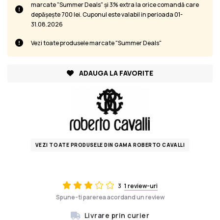
marcate "Summer Deals" și 3% extra la orice comandă care
depășește 700 lei. Cuponul este valabil in perioada 01-
31.08.2026
Vezi toate produsele marcate "Summer Deals"
ADAUGA LA FAVORITE
VEZI TOATE PRODUSELE DIN GAMA ROBERTO CAVALLI
3
1 review-uri
Spune-ti parerea acordand un review
Livrare prin curier