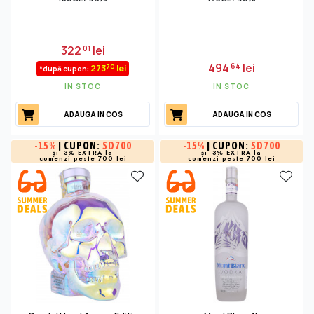
322
lei
01
494
lei
64
70
273
lei
*după cupon:
IN STOC
IN STOC
ADAUGA IN COS
ADAUGA IN COS
-
15%
| CUPON:
SD700
-
15%
| CUPON:
SD700
și -3% EXTRA la
și -3% EXTRA la
comenzi peste 700 lei
comenzi peste 700 lei