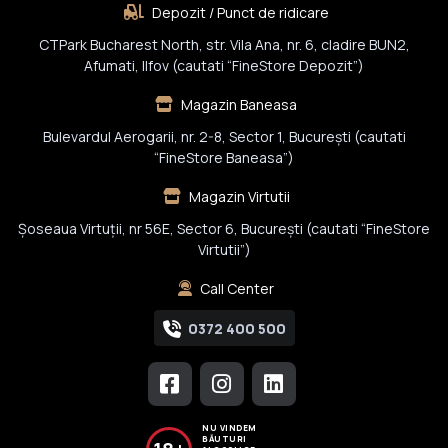
Depozit / Punct de ridicare
CTPark Bucharest North, str. Vila Ana, nr. 6, cladire BUN2,
Afumati, Ilfov (cautati “FineStore Depozit”)
Magazin Baneasa
Bulevardul Aerogarii, nr. 2-8, Sector 1, Bucureşti (cautati
“FineStore Baneasa”)
Magazin Virtutii
Șoseaua Virtuții, nr 56E, Sector 6, București (cautati “FineStore
Virtutii”)
Call Center
0372 400 500
NU VINDEM
BĂUTURI