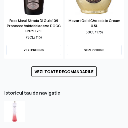
Foss Marai Strada Di Guia 109
Mozart Gold Chocolate Cream
Prosecco Valdobbiadene DOCG
0.5L
Brut 0.75L
50CL / 17%
75CL / 11%
VEZI PRODUS
VEZI PRODUS
VEZI TOATE RECOMANDARILE
Istoricul tau de navigatie