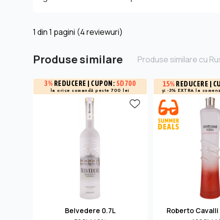
1
din
1
pagini (4 reviewuri)
Produse similare
Produse similare cu Ru
3%
REDUCERE
| CUPON:
SD700
15%
REDUCERE
| C
și -3% EXTRA la
comenz
la orice comandă peste 700 lei
Belvedere 0.7L
Roberto Cavalli