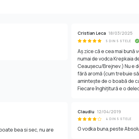
Cristian Leca
18/03/2025
5 DIN 5 STELE
Aș zice că e cea mai bună 
numai de vodca Krepkaia de
Ceaușecu/Brejnev.) Nu e de
fără aromă (cum trebuie să f
amintește de o boabă de cafe
Fiecare înghițitură e o dele
Claudiu
12/04/2019
4 DIN 5 STELE
O vodka buna,peste Absolut 
poate bea si sec, nu are