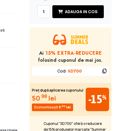
ADAUGA IN COS
sti
Ai
15% EXTRA-REDUCERE
folosind cuponul de mai jos.
Cod
:
SD700
Preț după aplicarea cuponului
-15
98
%
50
lei
00
Economisești
9
lei
Cuponul "SD700" oferă o reducere
de 15% produselor marcate "Summer
 magazinele