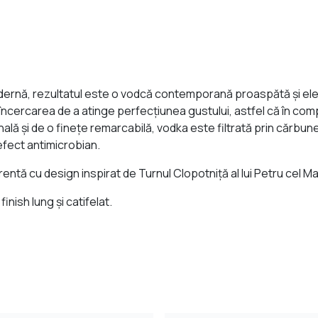
dernă, rezultatul este o vodcă contemporană proaspătă şi elegan
cercarea de a atinge perfecţiunea gustului, astfel că în compo
nală şi de o fineţe remarcabilă, vodka este filtrată prin cărbu
 efect antimicrobian.
rentă cu design inspirat de Turnul Clopotniţă al lui Petru cel M
finish lung şi catifelat.