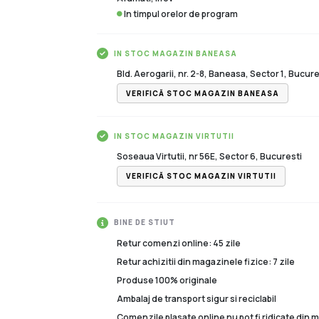
In timpul orelor de program
IN STOC MAGAZIN BANEASA
Bld. Aerogarii, nr. 2-8, Baneasa, Sector 1, Bucure
VERIFICĂ STOC MAGAZIN BANEASA
IN STOC MAGAZIN VIRTUTII
Soseaua Virtutii, nr 56E, Sector 6, Bucuresti
VERIFICĂ STOC MAGAZIN VIRTUTII
BINE DE STIUT
Retur comenzi online: 45 zile
Retur achizitii din magazinele fizice: 7 zile
Produse 100% originale
Ambalaj de transport sigur si reciclabil
Comenzile plasate online nu pot fi ridicate din