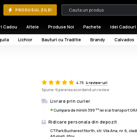
PRODUSUL ZILEI
ri Cadou
Altele
Produse Noi
Pachete
Idei Cadouri
uila
Lichior
Bauturi cu Traditie
Brandy
Calvados
4.75
4 review-uri
Spune-ti parerea acordand un review
Livrare prin curier
99
Cumpara de minim 399
lei si ai transport G
Ridicare personala din depozit
CTPark Bucharest North, str. Vila Ana, nr. 6, cla
Afumati, Ilfov