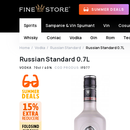
SUMMER DEALS
Spirits
Sampanie & Vin Spumant
Vin
Cosu
Whisky
Coniac
Vodka
Gin
Rom
Teq
Home
Vodka
Russian Standard
Russian Standard 0.7L
Russian Standard 0.7L
VODKA
70cl / 40%
COD PRODUS:
IF077
15%
EXTRA
REDUCERE
FOLOSIND