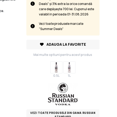
Deals" și 3% extra la orice comandă
care depășește 700 lei. Cuponul este
ce.
valabil in perioada 01-31.08.2026
Vezi toate produsele marcate
"Summer Deals"
ADAUGA LA FAVORITE
Mai multe optiuni pentru acest produs
0.5L
1L
VEZI TOATE PRODUSELE DIN GAMA RUSSIAN
STANDARD