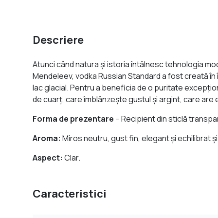
Descriere
Atunci când natura și istoria întâlnesc tehnologia mo
Mendeleev, vodka Russian Standard a fost creată în în
lac glacial. Pentru a beneficia de o puritate excepţio
de cuarţ, care îmblânzeşte gustul şi argint, care are
Forma de prezentare
– Recipient din sticlă transpa
Aroma:
Miros neutru, gust fin, elegant şi echilibrat şi 
Aspect:
Clar.
Caracteristici