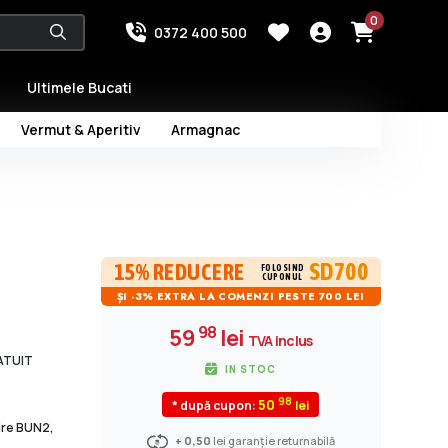
0
0372 400 500
Ultimele Bucati
Vermut & Aperitiv
Armagnac
SD700
15% REDUCERE
FOLOSIND
CUPONUL
ȘI -3% EXTRA LA COMENZI PESTE 700 LEI
98
59
lei
TVA inclus
RATUIT
IN STOC
98
50
* după cupon:
dire BUN2,
+ 0,50
lei garanție returnabilă