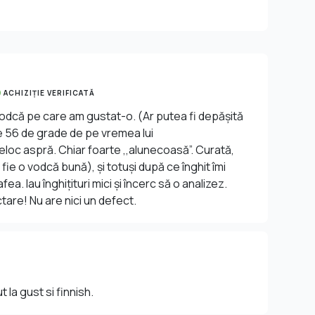
ACHIZIȚIE VERIFICATĂ
vodcă pe care am gustat-o. (Ar putea fi depășită
 56 de grade de pe vremea lui
loc aspră. Chiar foarte ,,alunecoasă”. Curată,
ie o vodcă bună), și totuși după ce înghit îmi
a. Iau înghițituri mici și încerc să o analizez.
ctare! Nu are nici un defect.
la gust si finnish.