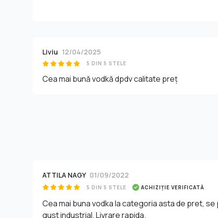
Liviu
12/04/2025
5 DIN 5 STELE
Cea mai bună vodkă dpdv calitate preț
ATTILA NAGY
01/09/2022
5 DIN 5 STELE
ACHIZIȚIE VERIFICATĂ
Cea mai buna vodka la categoria asta de pret, se 
gust industrial. Livrare rapida.