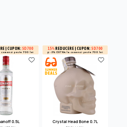
3%
R
ERE
| CUPON:
SD700
15%
REDUCERE
| CUPON:
SD700
a
comenzi peste 700 lei
și -3% EXTRA la
comenzi peste 700 lei
la 
anoff 0.5L
Crystal Head Bone 0.7L