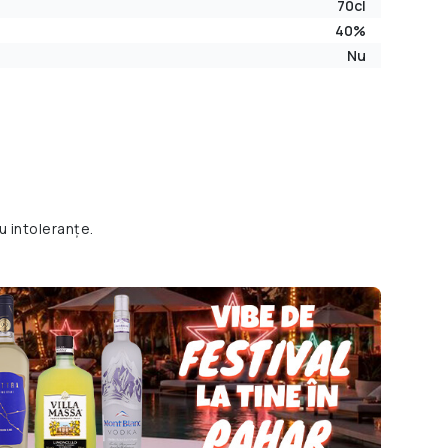
70cl
40%
Nu
u intoleranțe.