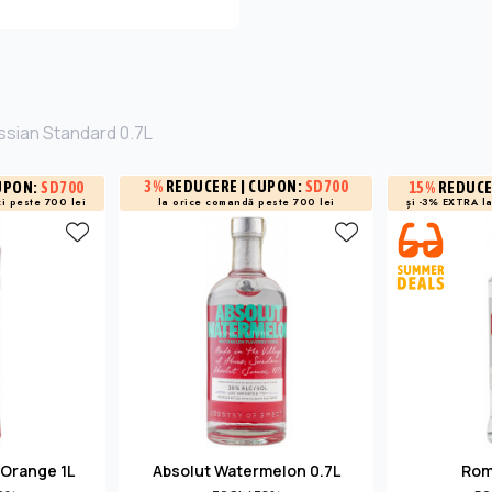
ssian Standard 0.7L
3%
REDUCERE
| CUPON:
SD700
UPON:
SD700
15%
REDUC
i peste 700 lei
și -3% EXTRA l
la orice comandă peste 700 lei
 Orange 1L
Absolut Watermelon 0.7L
Rom