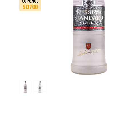
CUPONUL
SD700