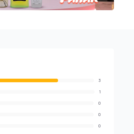
3
1
0
0
0