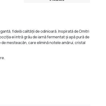
tă, fidelă calităţii de odinioară. Inspirată de Dmitri
ziția ei intră grâu de iarnă fermentat şi apă pură de
ne de mesteacăn, care elimină notele amărui, cristal
are.