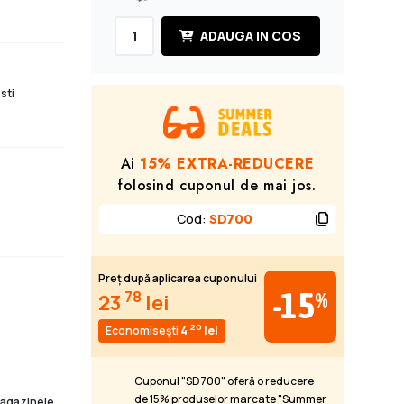
ADAUGA IN COS
sti
Ai
15% EXTRA-REDUCERE
folosind cuponul de mai jos.
Cod
:
SD700
Preț după aplicarea cuponului
-15
78
%
23
lei
20
Economisești
4
lei
Cuponul "SD700" oferă o reducere
de 15% produselor marcate "Summer
 magazinele