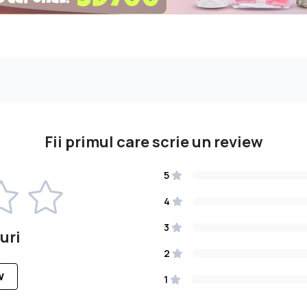
Fii primul care scrie un review
5
4
3
uri
2
W
1