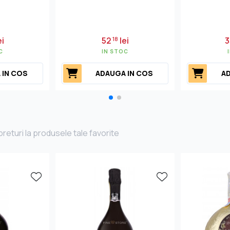
ei
52
lei
3
18
C
IN STOC
 IN COS
ADAUGA IN COS
AD
returi la produsele tale favorite