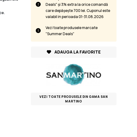
Deals" și 3% extra la orice comandă
care depășește 700 lei. Cuponul este
ce.
valabil in perioada 01-31.08.2026
Vezi toate produsele marcate
"Summer Deals"
ADAUGA LA FAVORITE
VEZI TOATE PRODUSELE DIN GAMA SAN
MARTINO