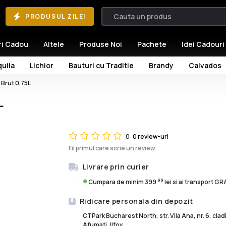
PRODUSUL ZILEI
ri Cadou
Altele
Produse Noi
Pachete
Idei Cadouri
uila
Lichior
Bauturi cu Traditie
Brandy
Calvados
Brut 0.75L
L
0
0 review-uri
Fii primul care scrie un review
Livrare prin curier
99
Cumpara de minim 399
lei si ai transport G
Ridicare personala din depozit
CTPark Bucharest North, str. Vila Ana, nr. 6, cla
Afumati, Ilfov