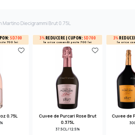
n Martino Diecigrammi Brut 0.75L
UPON:
SD700
3%
REDUCERE
| CUPON:
SD700
3%
REDUCE
este 700 lei
la orice comandă peste 700 lei
la orice co
Roz 0.75L
Cuvee de Purcari Rose Brut
Cuvee de Pu
0.375L
3%
300
37.5CL / 12.5%