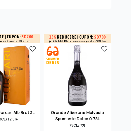
RE
| CUPON:
SD700
15%
REDUCERE
| CUPON:
SD700
15%
R
și -3% EXTRA la
comenzi peste 700 lei
și -3% 
mandă peste 700 lei
rcari Alb Brut 3L
Grande Alberone Malvasia
Voga 
Spumante Dolce 0.75L
G
CL / 12.5%
75CL / 7%