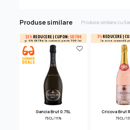
Produse similare
Produse similare cu Sa
3%
REDUCERE
| C
15%
REDUCERE
| CUPON:
SD700
și -3% EXTRA la
comenzi peste 700 lei
la orice comandă p
Gancia Brut 0.75L
Cricova Brut 
75CL / 11%
75CL / 1