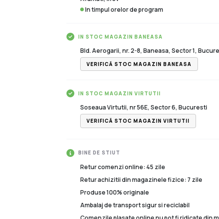
In timpul orelor de program
IN STOC MAGAZIN BANEASA
Bld. Aerogarii, nr. 2-8, Baneasa, Sector 1, Bucure
VERIFICĂ STOC MAGAZIN BANEASA
IN STOC MAGAZIN VIRTUTII
Soseaua Virtutii, nr 56E, Sector 6, Bucuresti
VERIFICĂ STOC MAGAZIN VIRTUTII
BINE DE STIUT
Retur comenzi online: 45 zile
Retur achizitii din magazinele fizice: 7 zile
Produse 100% originale
Ambalaj de transport sigur si reciclabil
Comenzile plasate online nu pot fi ridicate din