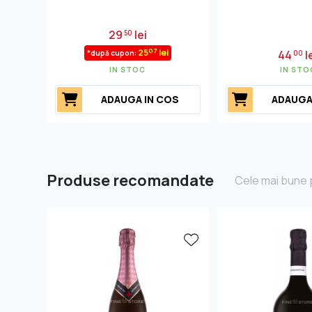
29
lei
50
07
25
lei
44
l
*după cupon:
00
IN STOC
IN STO
ADAUGA IN COS
ADAUGA
Produse recomandate
Cele mai bune p