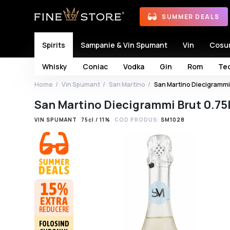
SUMMER DEALS
Spirits
Sampanie & Vin Spumant
Vin
Cosu
Whisky
Coniac
Vodka
Gin
Rom
Teq
Home
Vin Spumant
San Martino
San Martino Diecigrammi 
San Martino Diecigrammi Brut 0.75
VIN SPUMANT
75cl / 11%
COD PRODUS:
SM1028
15%
EXTRA
REDUCERE
FOLOSIND