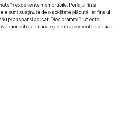
ate în experiențe memorabile. Perlajul fin și
le sunt susținute de o aciditate plăcută, iar finalul
său proaspăt și delicat, Diecigrammi Brut este
econvențional îl recomandă și pentru momente speciale