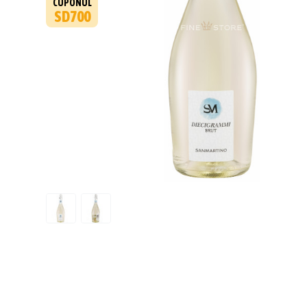
CUPONUL
SD700