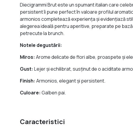
Diecigrammi Brut este un spumant italian care celebre
persistent îi pune perfect în valoare profilul aromatic
armonios completează experiența și evidențiază stilu
alegerea ideală pentru aperitive, preparate pe bază 
petrecute la brunch.
Notele degustării:
Miros:
Arome delicate de flori albe, proaspete și el
Gust:
Lejer și echilibrat, susținut de o aciditate ar
Finish:
Armonios, elegant și persistent.
Culoare:
Galben pai.
Caracteristici