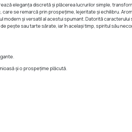
ază eleganța discretă și plăcerea lucrurilor simple, transform
, care se remarcă prin prospețime, lejeritate și echilibru. Arome
l modern și versatil al acestui spumant. Datorită caracterului 
de pește sau tarte sărate, iar în același timp, spiritul său n
egante.
monioasă și o prospețime plăcută.