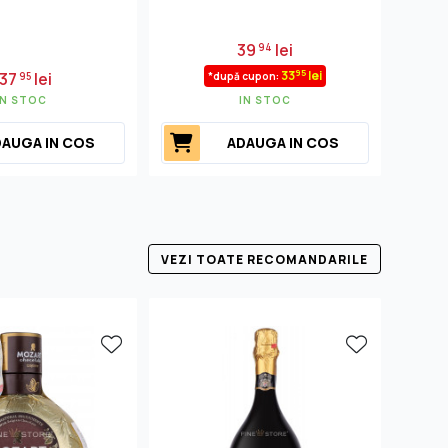
39
lei
94
95
33
lei
37
lei
95
*după cupon:
IN STOC
IN STOC
AUGA IN COS
ADAUGA IN COS
VEZI TOATE RECOMANDARILE