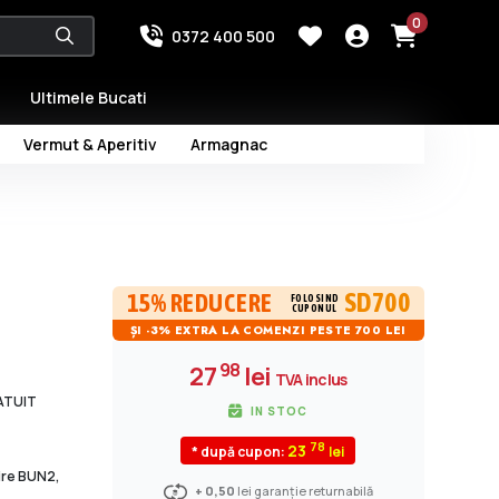
0
0372 400 500
Ultimele Bucati
Vermut & Aperitiv
Armagnac
SD700
15% REDUCERE
FOLOSIND
CUPONUL
ȘI -3% EXTRA LA COMENZI PESTE 700 LEI
98
27
lei
TVA inclus
RATUIT
IN STOC
78
23
* după cupon:
dire BUN2,
+ 0,50
lei garanție returnabilă