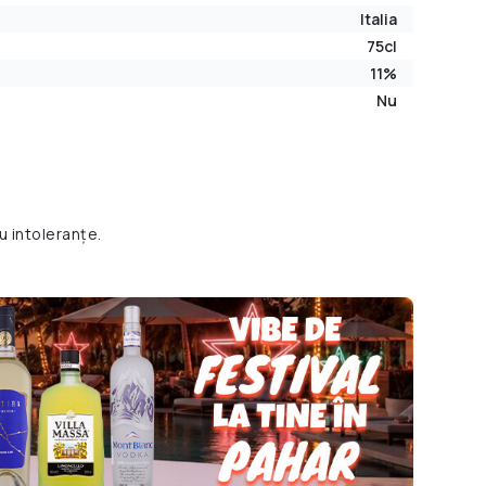
Italia
75cl
11%
Nu
u intoleranțe.