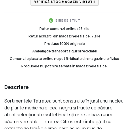
VERIFICĂ STOC MAGAZIN VIRTUTII
BINE DE STIUT
Retur comenzi online: 45 zile
Retur achizitii din magazinele fizice: 7 zile
Produse 100% originale
Ambalaj de transport sigur si reciclabil
Comenzile plasate online nu pot fi ridicate din magazinele fizice
Produsele nu pot fi rezervate în magazinele fizice.
Descriere
Sortimentele Tatratea sunt construite în jurul unui nucleu
de plante medicinale, ceai negru şi fructe de pădure
atent selecţionate astfel încât să creeze baza unei
băuturi versatile. Tetratea Citrus este îmbogăţit cu
extracte de lămâie şi lime, care aduc un plus de