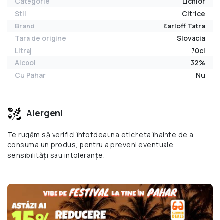
Categorie
Lichior
Stil
Citrice
Brand
Karloff Tatra
Tara de origine
Slovacia
Litraj
70cl
Alcool
32%
Cu Pahar
Nu
Alergeni
Te rugăm să verifici întotdeauna eticheta înainte de a
consuma un produs, pentru a preveni eventuale
sensibilități sau intoleranțe.