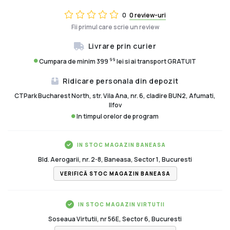
0
0 review-uri
Fii primul care scrie un review
Livrare prin curier
99
Cumpara de minim 399
lei si ai transport GRATUIT
Ridicare personala din depozit
CTPark Bucharest North, str. Vila Ana, nr. 6, cladire BUN2, Afumati,
Ilfov
In timpul orelor de program
IN STOC MAGAZIN BANEASA
Bld. Aerogarii, nr. 2-8, Baneasa, Sector 1, Bucuresti
VERIFICĂ STOC MAGAZIN BANEASA
IN STOC MAGAZIN VIRTUTII
Soseaua Virtutii, nr 56E, Sector 6, Bucuresti