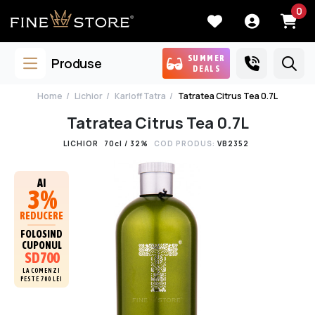
0
SUMMER
Produse
DEALS
Home
Lichior
Karloff Tatra
Tatratea Citrus Tea 0.7L
Tatratea Citrus Tea 0.7L
LICHIOR
70cl / 32%
COD PRODUS:
VB2352
AI
3%
REDUCERE
FOLOSIND
CUPONUL
SD700
LA COMENZI
PESTE 700 LEI