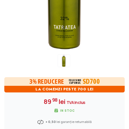
SD700
3% REDUCERE
FOLOSIND
CUPONUL
LA COMENZI PESTE 700 LEI
98
89
lei
TVA inclus
IN STOC
+ 0,50
lei garanție returnabilă