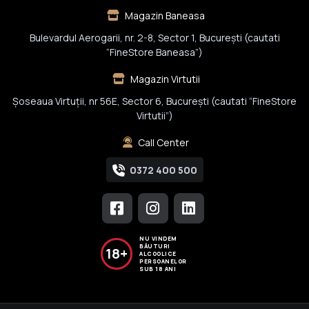
Magazin Baneasa
Bulevardul Aerogarii, nr. 2-8, Sector 1, Bucureşti (cautati
“FineStore Baneasa”)
Magazin Virtutii
Șoseaua Virtuții, nr 56E, Sector 6, București (cautati “FineStore
Virtutii”)
Call Center
0372 400 500
NU VINDEM
BĂUTURI
18+
ALCOOLICE
PERSOANELOR
SUB 18 ANI