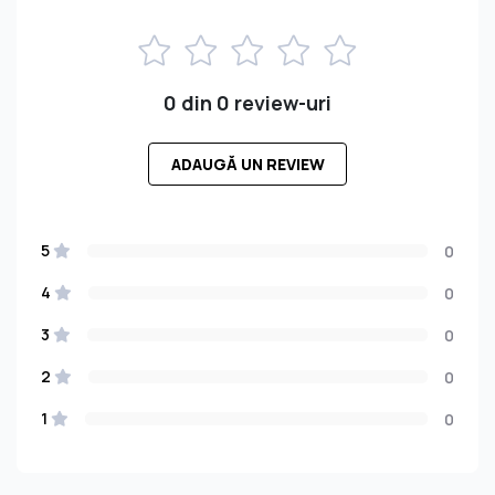
0 din 0 review-uri
ADAUGĂ UN REVIEW
5
0
4
0
3
0
2
0
1
0