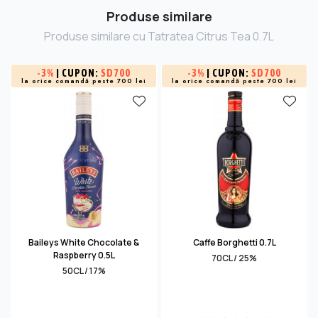
Produse similare
Produse similare cu Tatratea Citrus Tea 0.7L
-
3%
| CUPON:
SD700
-
3%
| CUPON:
SD700
la orice comandă peste 700 lei
la orice comandă peste 700 lei
Baileys White Chocolate &
Caffe Borghetti 0.7L
Raspberry 0.5L
70CL / 25%
50CL / 17%