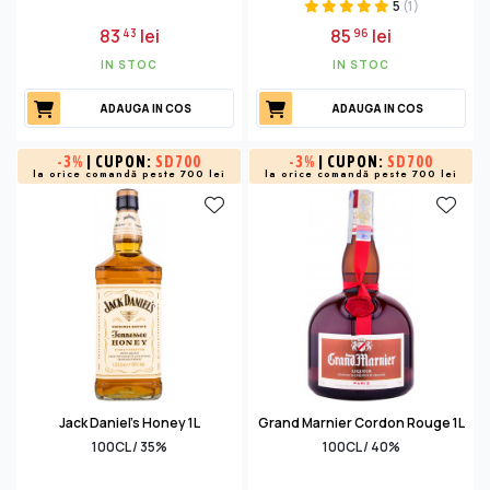
5
(1)
83
lei
85
lei
43
96
IN STOC
IN STOC
ADAUGA IN COS
ADAUGA IN COS
-
3%
| CUPON:
SD700
-
3%
| CUPON:
SD700
la orice comandă peste 700 lei
la orice comandă peste 700 lei
Jack Daniel's Honey 1L
Grand Marnier Cordon Rouge 1L
100CL / 35%
100CL / 40%