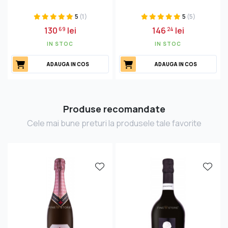
5
(1)
5
(5)
130
lei
146
lei
69
24
IN STOC
IN STOC
ADAUGA IN COS
ADAUGA IN COS
Produse recomandate
Cele mai bune preturi la produsele tale favorite