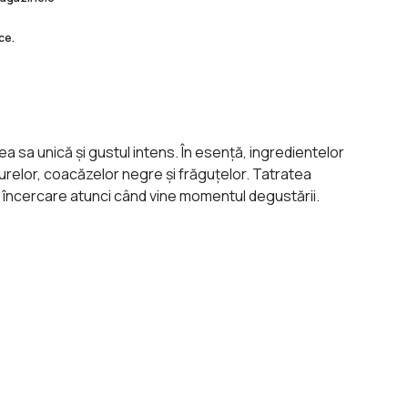
ce.
 sa unică şi gustul intens. În esenţă, ingredientelor
urelor, coacăzelor negre şi frăguţelor. Tatratea
la încercare atunci când vine momentul degustării.