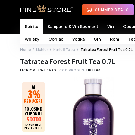
SUMMER DEALS
Spirits
Sampanie & Vin Spumant
Vin
Cosu
Whisky
Coniac
Vodka
Gin
Rom
Teq
Home
Lichior
Karloff Tatra
Tatratea Forest Fruit Tea 0.7L
Tatratea Forest Fruit Tea 0.7L
LICHIOR
70cl / 62%
COD PRODUS:
UB5590
AI
3%
REDUCERE
FOLOSIND
CUPONUL
SD700
LA COMENZI
PESTE 700 LEI