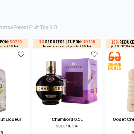
ratea Forest Fruit Tea 0.7L
UPON:
SD700
3%
REDUCERE
| CUPON:
SD700
15%
REDUC
și -3% EXTRA l
este 700 lei
la orice comandă peste 700 lei
ut Liqueur
Chambord 0.5L
Godet Cr
50CL / 16.5%
4%
7