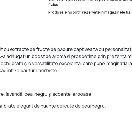
fizice
Produsele nu pot fi rezervate în magazinele fizi
it cu extracte de fructe de pădure captivează cu personalitatea
li s-a adăugat un boost de aromă şi prospeţime prin prezenţa m
echilibrată şi o versatilitate excelentă, care pune imaginaţia 
 sau într-o băutură fierbinte.
e, lavandă, ceai negru şi accente ierboase.
librate elegant de nuanţe delicate de ceai negru.