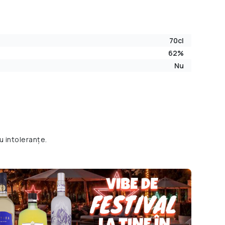
70cl
62%
Nu
u intoleranțe.