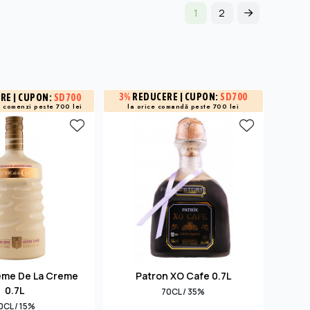
1
2
3%
REDUCERE
| CUPON:
SD700
ERE
| CUPON:
SD700
15%
R
a
comenzi peste 700 lei
și -3% 
la orice comandă peste 700 lei
eme De La Creme
Patron XO Cafe 0.7L
Mamm
0.7L
70CL / 35%
0CL / 15%