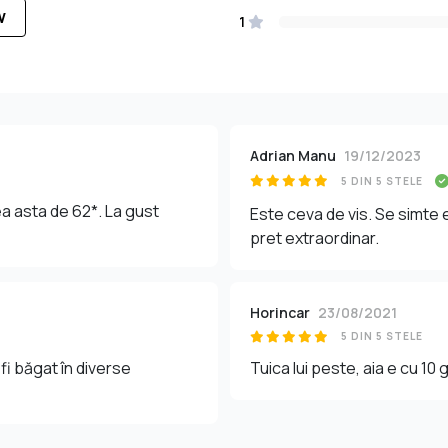
W
1
Adrian Manu
19/12/2023
5 DIN 5 STELE
ea asta de 62*. La gust
Este ceva de vis. Se simte ev
pret extraordinar.
Horincar
23/08/2021
5 DIN 5 STELE
fi băgat în diverse
Tuica lui peste, aia e cu 10