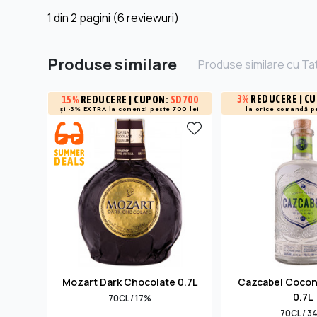
1
din
2
pagini (6 reviewuri)
Produse similare
Produse similare cu Tat
3%
REDUCERE
| C
15%
REDUCERE
| CUPON:
SD700
și -3% EXTRA la
comenzi peste 700 lei
la orice comandă p
Mozart Dark Chocolate 0.7L
Cazcabel Cocon
0.7L
70CL / 17%
70CL / 3