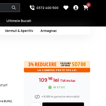
0
0372 400 500
Ultimele Bucati
Vermut & Aperitiv
Armagnac
SD700
3% REDUCERE
FOLOSIND
CUPONUL
LA COMENZI PESTE 700 LEI
98
109
lei
TVA inclus
RATUIT
IN STOC
+ 0,50
lei garanție returnabilă
dire BUN2,