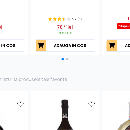
1
3.7
(3)
ei
78
lei
37
*după 
C
IN STOC
 IN COS
ADAUGA IN COS
AD
returi la produsele tale favorite