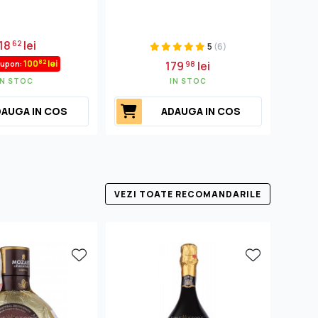
18
lei
62
5
(6)
82
100
lei
179
lei
cupon:
98
IN STOC
IN STOC
AUGA IN COS
ADAUGA IN COS
VEZI TOATE RECOMANDARILE