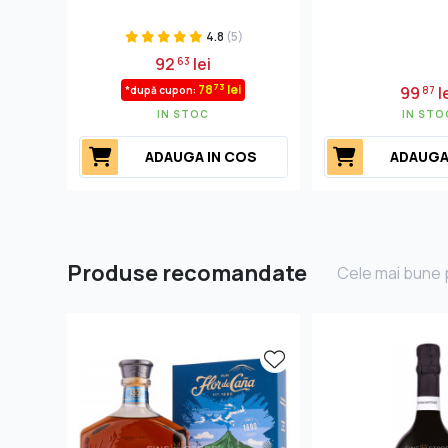
4.8
(5)
92
lei
63
73
78
lei
99
l
*după cupon:
87
IN STOC
IN STO
ADAUGA IN COS
ADAUGA
Produse recomandate
Cele mai bune p