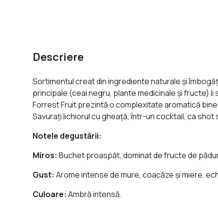
Descriere
Sortimentul creat din ingrediente naturale şi îmbogăţ
principale (ceai negru, plante medicinale şi fructe) 
Forrest Fruit prezintă o complexitate aromatică bine 
Savuraţi lichiorul cu gheaţă, într-un cocktail, ca shot
Notele degustării:
Miros:
Buchet proaspăt, dominat de fructe de pădur
Gust:
Arome intense de mure, coacăze şi miere, echi
Culoare:
Ambră intensă.