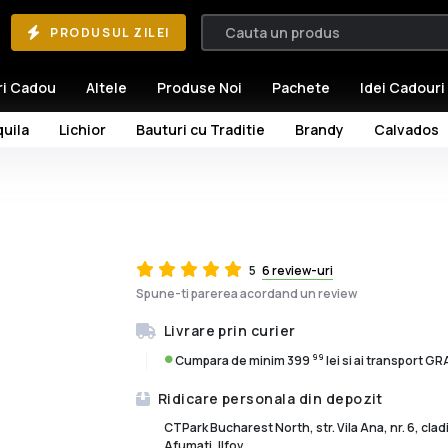
PRODUSUL ZILEI
ri Cadou
Altele
Produse Noi
Pachete
Idei Cadouri
uila
Lichior
Bauturi cu Traditie
Brandy
Calvados
5
6 review-uri
Spune-ti parerea acordand un review
Livrare prin curier
99
Cumpara de minim 399
lei si ai transport G
Ridicare personala din depozit
CTPark Bucharest North, str. Vila Ana, nr. 6, cla
Afumati, Ilfov