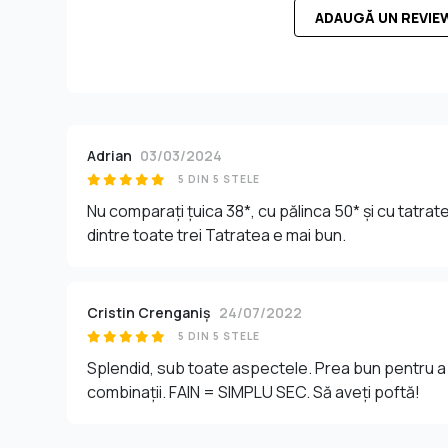
ADAUGĂ UN REVIE
Adrian
03/03/2024
5 DIN 5 STELE
Nu comparați țuica 38*, cu pălinca 50* și cu tatrat
dintre toate trei Tatratea e mai bun.
Cristin Crenganiș
24/07/2022
5 DIN 5 STELE
Splendid, sub toate aspectele. Prea bun pentru a 
combinații. FAIN = SIMPLU SEC. Să aveți poftă!