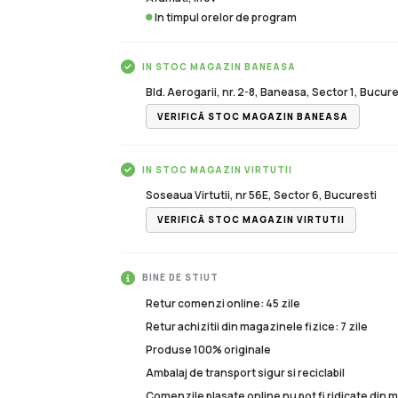
In timpul orelor de program
IN STOC MAGAZIN BANEASA
Bld. Aerogarii, nr. 2-8, Baneasa, Sector 1, Bucure
VERIFICĂ STOC MAGAZIN BANEASA
IN STOC MAGAZIN VIRTUTII
Soseaua Virtutii, nr 56E, Sector 6, Bucuresti
VERIFICĂ STOC MAGAZIN VIRTUTII
BINE DE STIUT
Retur comenzi online: 45 zile
Retur achizitii din magazinele fizice: 7 zile
Produse 100% originale
Ambalaj de transport sigur si reciclabil
Comenzile plasate online nu pot fi ridicate din