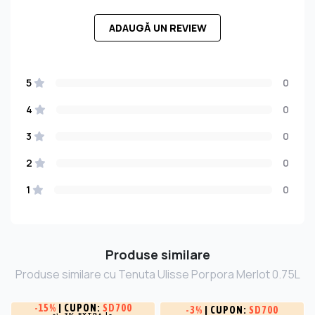
ADAUGĂ UN REVIEW
5
0
4
0
3
0
2
0
1
0
Produse similare
Produse similare cu Tenuta Ulisse Porpora Merlot 0.75L
-
15%
| CUPON:
SD700
-
3%
| CUPON:
SD700
și -3% EXTRA la