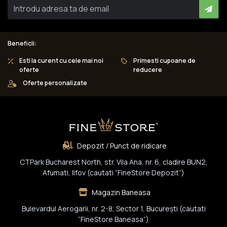
Beneficii:
Esti la curent cu cele mai noi
Primesti cupoane de
oferte
reducere
Oferte personalizate
Depozit / Punct de ridicare
CTPark Bucharest North, str. Vila Ana, nr. 6, cladire BUN2,
Afumati, Ilfov (cautati “FineStore Depozit”)
Magazin Baneasa
Bulevardul Aerogarii, nr. 2-8, Sector 1, Bucureşti (cautati
“FineStore Baneasa”)