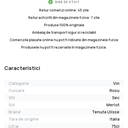
BINE DE STIUT
Retur comenzi online: 45 zile
Retur achizitii din magazinele fizice: 7 zile
Produse 100% originale
Ambalaj de transport sigur si reciclabil
Comenzile plasate online nu pot fi ridicate din magazinele fizice
Produsele nu pot fi rezervate în magazinele fizice.
Caracteristici
Categorie
Vin
Culoare
Rosu
Stil
Sec
Soi
Merlot
Brand
Tenuta Ulisse
Tara de origine
Italia
Litraj
75cl