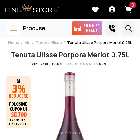
0
SUMMER
Produse
DEALS
Home
Vin
Tenuta Ulisse
Tenuta Ulisse Porpora Merlot 0.75L
Tenuta Ulisse Porpora Merlot 0.75L
VIN
75cl / 10.5%
COD PRODUS:
TU009
AI
3%
REDUCERE
FOLOSIND
CUPONUL
SD700
LA COMENZI
PESTE 700 LEI