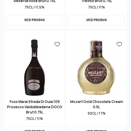
Reserva Rose Brut 0.75L
Treviso Brut 0.75L
75CL / 11.5%
75CL / 11%
VEZI PRODUS
VEZI PRODUS
Foss Marai Strada Di Guia 109
Mozart Gold Chocolate Cream
Prosecco Valdobbiadene DOCG
0.5L
Brut 0.75L
50CL / 17%
75CL / 11%