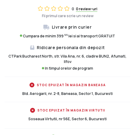
0
0 review-uri
Fii primul care scrie un review
Livrare prin curier
99
Cumpara de minim 399
lei si ai transport GRATUIT
Ridicare personala din depozit
CTPark Bucharest North, str. Vila Ana, nr. 6, cladire BUN2, Afumati,
Ilfov
In timpul orelor de program
STOC EPUIZAT ÎN MAGAZIN BANEASA
Bld. Aerogarii, nr. 2-8, Baneasa, Sector 1, Bucuresti
STOC EPUIZAT ÎN MAGAZIN VIRTUTII
Soseaua Virtutii, nr 56E, Sector 6, Bucuresti