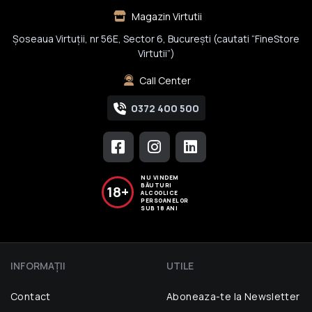
Magazin Virtutii
Șoseaua Virtuții, nr 56E, Sector 6, București (cautati “FineStore
Virtutii”)
Call Center
0372 400 500
NU VINDEM
BĂUTURI
18+
ALCOOLICE
PERSOANELOR
SUB 18 ANI
INFORMAŢII
UTILE
Contact
Aboneaza-te la Newsletter