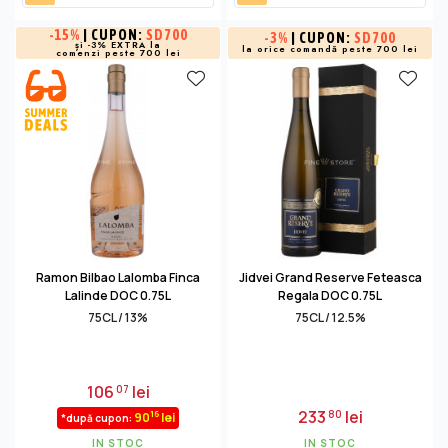
-
15%
| CUPON:
SD700
-
3%
| CUPON:
SD700
și -3% EXTRA la
la orice comandă peste 700 lei
comenzi peste 700 lei
Ramon Bilbao Lalomba Finca
Jidvei Grand Reserve Feteasca
Lalinde DOC 0.75L
Regala DOC 0.75L
75CL / 13%
75CL / 12.5%
106
lei
07
233
lei
80
16
90
lei
*după cupon:
IN STOC
IN STOC