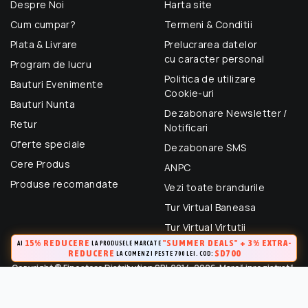
Despre Noi
Harta site
Cum cumpar?
Termeni & Conditii
Plata & Livrare
Prelucrarea datelor
cu caracter personal
Program de lucru
Politica de utilizare
Bauturi Evenimente
Cookie-uri
Bauturi Nunta
Dezabonare Newsletter /
Retur
Notificari
Oferte speciale
Dezabonare SMS
Cere Produs
ANPC
Produse recomandate
Vezi toate brandurile
Tur Virtual Baneasa
Tur Virtual Virtutii
15% REDUCERE
"SUMMER DEALS" + 3% EXTRA-
AI
LA PRODUSELE MARCATE
REDUCERE
SD700
LA COMENZI PESTE 700 LEI. COD:
Copyright © Finestore Distribution SRL 2014-2026. Marcă inregistrată.
Toate drepturile rezervate.