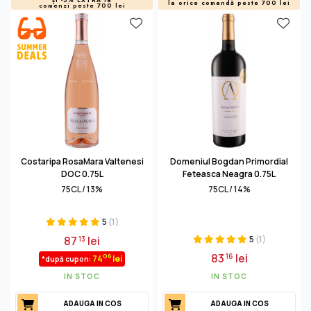
la orice comandă peste 700 lei
comenzi peste 700 lei
Costaripa RosaMara Valtenesi
Domeniul Bogdan Primordial
DOC 0.75L
Feteasca Neagra 0.75L
75CL / 13%
75CL / 14%
5
(1)
87
lei
5
(1)
13
83
lei
16
06
74
lei
*după cupon:
IN STOC
IN STOC
ADAUGA IN COS
ADAUGA IN COS