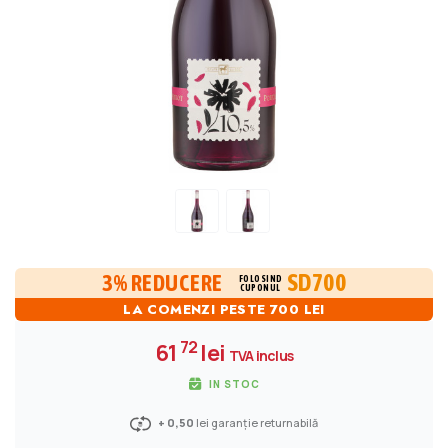
SD700
3% REDUCERE
FOLOSIND
CUPONUL
LA COMENZI PESTE 700 LEI
72
61
lei
TVA inclus
IN STOC
+ 0,50
lei garanție returnabilă