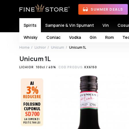
SUMMER DEALS
Spirits
Sampanie & Vin Spumant
Vin
Cosu
Whisky
Coniac
Vodka
Gin
Rom
Teq
Home
Lichior
Unicum
Unicum 1L
Unicum 1L
LICHIOR
100cl / 40%
COD PRODUS:
KX6150
AI
3%
REDUCERE
FOLOSIND
CUPONUL
SD700
LA COMENZI
PESTE 700 LEI