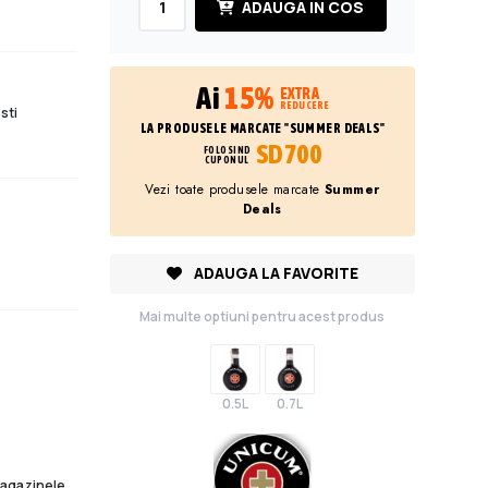
ADAUGA IN COS
Ai
15%
EXTRA
REDUCERE
sti
LA PRODUSELE MARCATE "SUMMER DEALS"
SD700
FOLOSIND
CUPONUL
Vezi toate produsele marcate
Summer
Deals
ADAUGA LA FAVORITE
Mai multe optiuni pentru acest produs
0.5L
0.7L
 magazinele