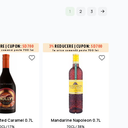
1
2
3
3%
REDUCERE
| CUPON:
SD700
3%
R
ERE
| CUPON:
SD700
a
comenzi peste 700 lei
la orice comandă peste 700 lei
la 
lted Caramel 0.7L
Mandarine Napoleon 0.7L
Italic
0CL / 17%
70CL / 38%