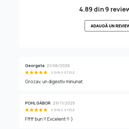
4.89 din 9 revie
ADAUGĂ UN REVIE
Georgeta
21/06/2026
5 DIN 5 STELE
Grozav, un digestiv minunat
POHL GÁBOR
29/11/2025
5 DIN 5 STELE
Fffff bun !! Excelent !!:)