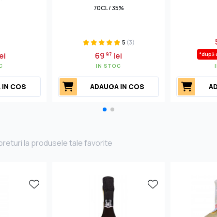
70CL / 35%
5
(3)
ei
69
lei
97
*după 
C
IN STOC
 IN COS
ADAUGA IN COS
AD
returi la produsele tale favorite