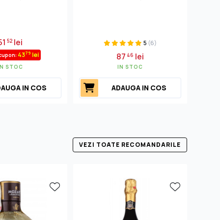
51
lei
52
5
(6)
79
43
lei
87
lei
cupon:
46
IN STOC
IN STOC
AUGA IN COS
ADAUGA IN COS
VEZI TOATE RECOMANDARILE