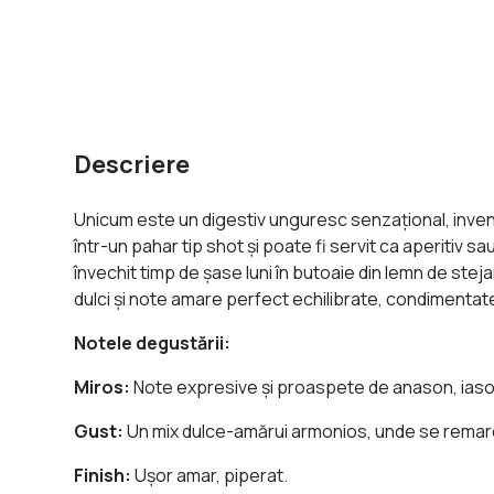
Descriere
Unicum este un digestiv unguresc senzaţional, inven
într-un pahar tip shot şi poate fi servit ca aperitiv sa
învechit timp de şase luni în butoaie din lemn de ste
dulci şi note amare perfect echilibrate, condimentate c
Notele degustării:
Miros:
Note expresive şi proaspete de anason, iasom
Gust:
Un mix dulce-amărui armonios, unde se remarc
Finish:
Uşor amar, piperat.