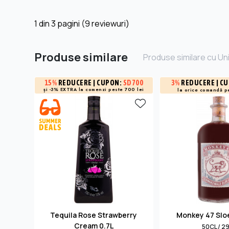
1
din
3
pagini (9 reviewuri)
Produse similare
Produse similare cu Un
3%
REDUCERE
| C
15%
REDUCERE
| CUPON:
SD700
și -3% EXTRA la
comenzi peste 700 lei
la orice comandă p
Tequila Rose Strawberry
Monkey 47 Sloe
Cream 0.7L
50CL / 2