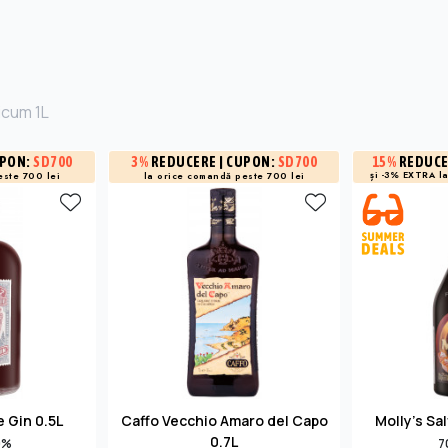
icum 1L
UPON:
SD700
3%
REDUCERE
| CUPON:
SD700
15%
REDUC
și -3% EXTRA l
este 700 lei
la orice comandă peste 700 lei
 Gin 0.5L
Caffo Vecchio Amaro del Capo
Molly's Sa
0.7L
9%
7