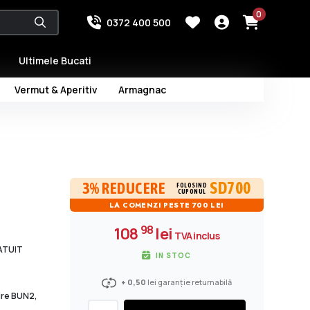
0
0372 400 500
Ultimele Bucati
Vermut & Aperitiv
Armagnac
SD700
3% REDUCERE
FOLOSIND
CUPONUL
LA COMENZI PESTE 700 LEI
98
108
lei
TVA inclus
RATUIT
IN STOC
+ 0,50
lei garanție returnabilă
dire BUN2,