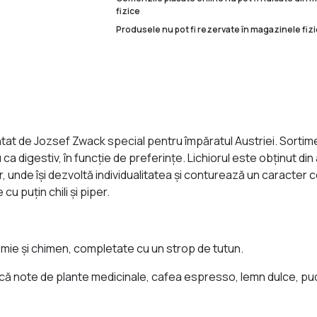
fizice
Produsele nu pot fi rezervate în magazinele fizi
tat de Jozsef Zwack special pentru împăratul Austriei. Sortim
u ca digestiv, în funcţie de preferinţe. Lichiorul este obţinut di
jar, unde îşi dezvoltă individualitatea şi conturează un caract
u puţin chili şi piper.
ie şi chimen, completate cu un strop de tutun.
ă note de plante medicinale, cafea espresso, lemn dulce, pudr