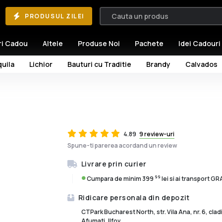
PRODUSUL ZILEI
ri Cadou
Altele
Produse Noi
Pachete
Idei Cadouri
uila
Lichior
Bauturi cu Traditie
Brandy
Calvados
4.89
9 review-uri
Spune-ti parerea acordand un review
Livrare prin curier
99
Cumpara de minim 399
lei si ai transport G
Ridicare personala din depozit
CTPark Bucharest North, str. Vila Ana, nr. 6, cla
Afumati, Ilfov