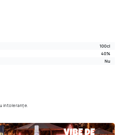
100cl
40%
Nu
u intoleranțe.