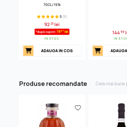
70CL / 15%
5
(5)
92
lei
25
41
78
lei
144
l
*după cupon:
99
IN STOC
IN STO
ADAUGA IN COS
ADAUGA
Produse recomandate
Cele mai bune p