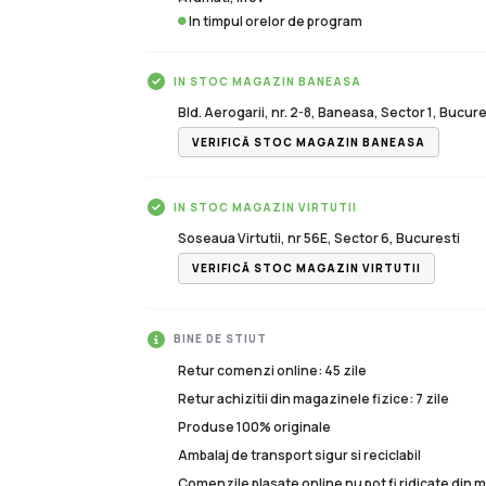
In timpul orelor de program
IN STOC MAGAZIN BANEASA
Bld. Aerogarii, nr. 2-8, Baneasa, Sector 1, Bucure
VERIFICĂ STOC MAGAZIN BANEASA
IN STOC MAGAZIN VIRTUTII
Soseaua Virtutii, nr 56E, Sector 6, Bucuresti
VERIFICĂ STOC MAGAZIN VIRTUTII
BINE DE STIUT
Retur comenzi online: 45 zile
Retur achizitii din magazinele fizice: 7 zile
Produse 100% originale
Ambalaj de transport sigur si reciclabil
Comenzile plasate online nu pot fi ridicate din