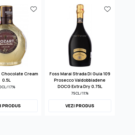
d Chocolate Cream
Foss Marai Strada Di Guia 109
S
0.5L
Prosecco Valdobbiadene
Mill
DOCG Extra Dry 0.75L
0CL / 17%
75CL / 11%
I PRODUS
VEZI PRODUS