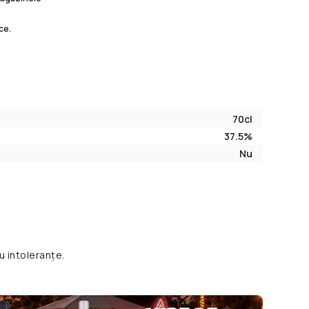
ce.
70cl
37.5%
Nu
u intoleranțe.