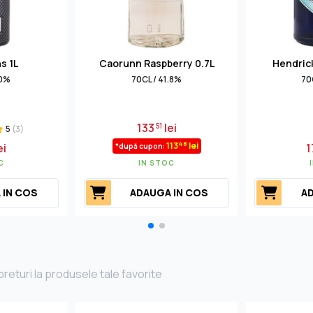
s 1L
Caorunn Raspberry 0.7L
Hendrick
40%
70CL / 41.8%
70
133
lei
51
5
(3)
48
113
lei
ei
1
*după cupon:
C
IN STOC
 IN COS
ADAUGA IN COS
AD
returi la produsele tale favorite