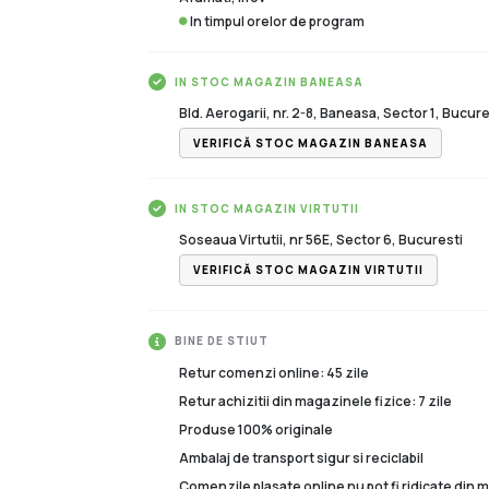
In timpul orelor de program
IN STOC MAGAZIN BANEASA
Bld. Aerogarii, nr. 2-8, Baneasa, Sector 1, Bucure
VERIFICĂ STOC MAGAZIN BANEASA
IN STOC MAGAZIN VIRTUTII
Soseaua Virtutii, nr 56E, Sector 6, Bucuresti
VERIFICĂ STOC MAGAZIN VIRTUTII
BINE DE STIUT
Retur comenzi online: 45 zile
Retur achizitii din magazinele fizice: 7 zile
Produse 100% originale
Ambalaj de transport sigur si reciclabil
Comenzile plasate online nu pot fi ridicate din