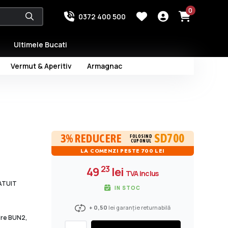
0
0372 400 500
Ultimele Bucati
Vermut & Aperitiv
Armagnac
SD700
3% REDUCERE
FOLOSIND
CUPONUL
LA COMENZI PESTE 700 LEI
23
49
lei
TVA inclus
RATUIT
IN STOC
+ 0,50
lei garanție returnabilă
dire BUN2,