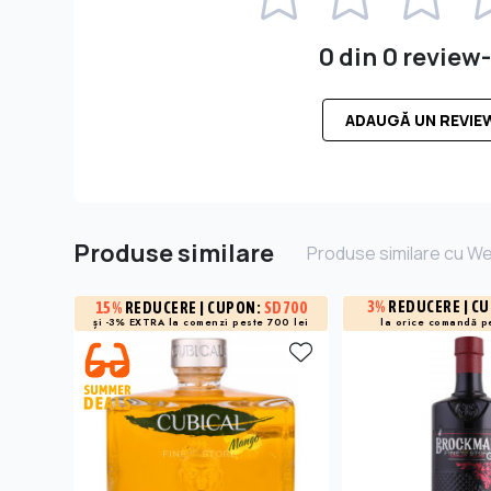
0 din 0 review-
ADAUGĂ UN REVIE
Produse similare
Produse similare cu W
3%
REDUCERE
| C
15%
REDUCERE
| CUPON:
SD700
și -3% EXTRA la
comenzi peste 700 lei
la orice comandă p