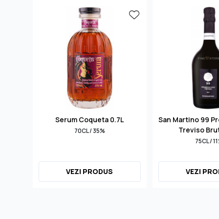
Serum Coqueta 0.7L
San Martino 99 P
Treviso Bru
70CL / 35%
75CL / 1
VEZI PRODUS
VEZI PR