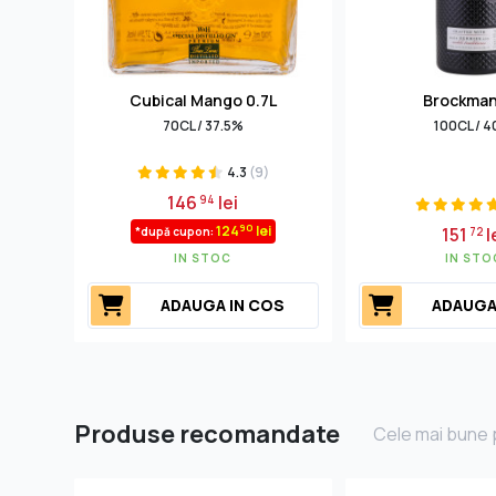
Cubical Mango 0.7L
Brockman
70CL / 37.5%
100CL / 
4.3
(9)
146
lei
94
90
124
lei
151
l
*după cupon:
72
IN STOC
IN STO
ADAUGA IN COS
ADAUGA
Produse recomandate
Cele mai bune p