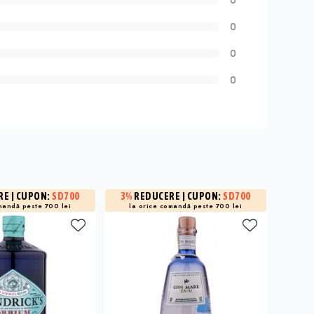
0
0
0
RE
| CUPON:
SD700
3%
REDUCERE
| CUPON:
SD700
15%
R
și -3% 
mandă peste 700 lei
la orice comandă peste 700 lei