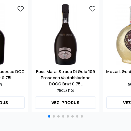
rosecco DOC
Foss Marai Strada Di Guia 109
Mozart Gol
t 0.75L
Prosecco Valdobbiadene
DOCG Brut 0.75L
1%
5
75CL / 11%
ODUS
VEZI PRODUS
VEZ