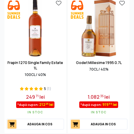
Frapin 1270 Single Family Estate
Godet Millesime 1995 0.7L
1L
70CL / 40%
100CL / 40%
5
(1)
249
lei
1.082
lei
71
35
25
99
212
lei
919
lei
*după cupon:
*după cupon:
IN STOC
IN STOC
ADAUGA IN COS
ADAUGA IN COS