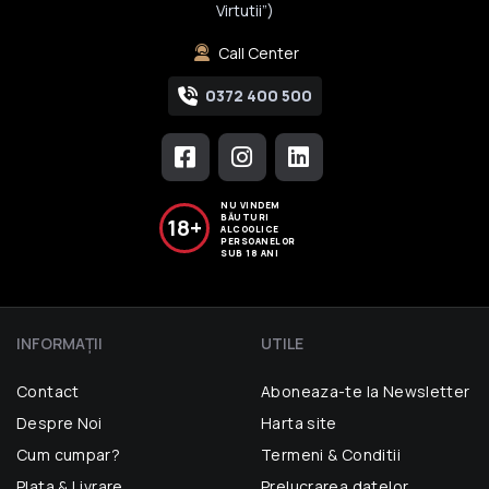
Virtutii”)
Call Center
0372 400 500
NU VINDEM
BĂUTURI
18+
ALCOOLICE
PERSOANELOR
SUB 18 ANI
INFORMAŢII
UTILE
Contact
Aboneaza-te la Newsletter
Despre Noi
Harta site
Cum cumpar?
Termeni & Conditii
Plata & Livrare
Prelucrarea datelor