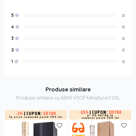
5
0
4
0
3
0
2
0
1
0
Produse similare
Produse similare cu ABK6 VSOP Miniatura 0.05L
-
15%
| CUPON:
SD700
-
3%
| CUPON:
SD700
și -3% EXTRA la
la orice comandă peste 700 lei
comenzi peste 700 lei