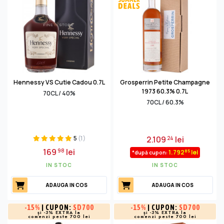
Hennessy VS Cutie Cadou 0.7L
Grosperrin Petite Champagne
1973 60.3% 0.7L
70CL / 40%
70CL / 60.3%
5
(1)
2.109
lei
24
169
lei
98
85
1.792
lei
*după cupon:
IN STOC
IN STOC
ADAUGA IN COS
ADAUGA IN COS
-
15%
| CUPON:
SD700
-
15%
| CUPON:
SD700
și -3% EXTRA la
și -3% EXTRA la
comenzi peste 700 lei
comenzi peste 700 lei