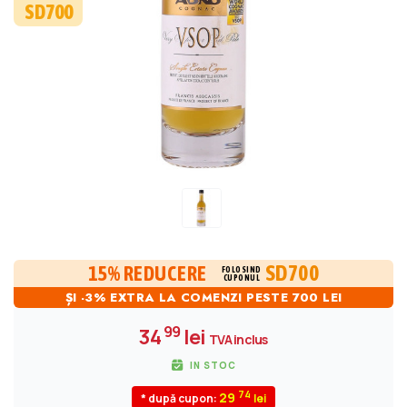
SD700
SD700
15% REDUCERE
FOLOSIND
CUPONUL
ȘI -3% EXTRA LA COMENZI PESTE 700 LEI
99
34
lei
TVA inclus
IN STOC
74
29
* după cupon: