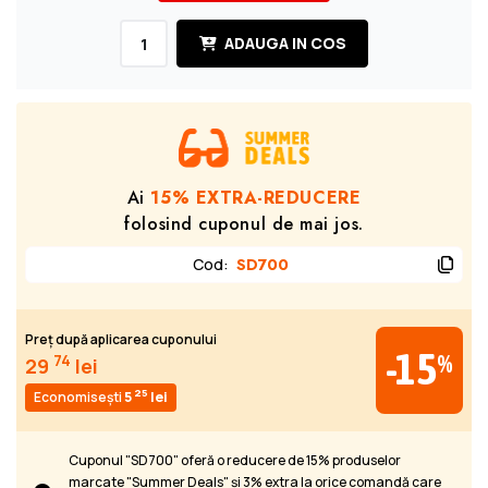
ADAUGA IN COS
Ai
15% EXTRA-REDUCERE
folosind cuponul de mai jos.
Cod
:
SD700
Preț după aplicarea cuponului
-15
%
74
29
lei
25
Economisești
5
lei
Cuponul "SD700" oferă o reducere de 15% produselor
marcate "Summer Deals" și 3% extra la orice comandă care