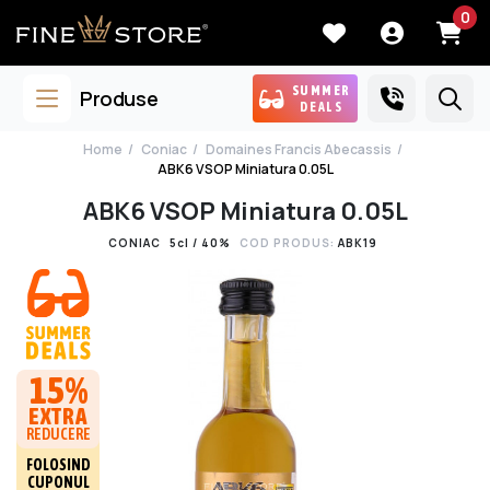
0
SUMMER
Produse
DEALS
Home
Coniac
Domaines Francis Abecassis
ABK6 VSOP Miniatura 0.05L
ABK6 VSOP Miniatura 0.05L
CONIAC
5cl / 40%
COD PRODUS:
ABK19
15%
EXTRA
REDUCERE
FOLOSIND
CUPONUL