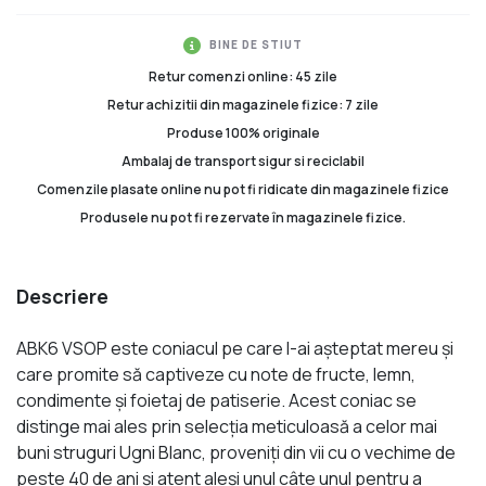
BINE DE STIUT
Retur comenzi online: 45 zile
Retur achizitii din magazinele fizice: 7 zile
Produse 100% originale
Ambalaj de transport sigur si reciclabil
Comenzile plasate online nu pot fi ridicate din magazinele fizice
Produsele nu pot fi rezervate în magazinele fizice.
Descriere
ABK6 VSOP este coniacul pe care l-ai așteptat mereu și
care promite să captiveze cu note de fructe, lemn,
condimente și foietaj de patiserie. Acest coniac se
distinge mai ales prin selecția meticuloasă a celor mai
buni struguri Ugni Blanc, proveniți din vii cu o vechime de
peste 40 de ani și atent aleși unul câte unul pentru a