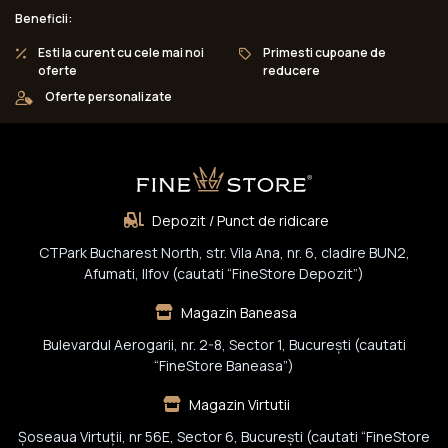
Beneficii:
Esti la curent cu cele mai noi
Primesti cupoane de
oferte
reducere
Oferte personalizate
Depozit / Punct de ridicare
CTPark Bucharest North, str. Vila Ana, nr. 6, cladire BUN2,
Afumati, Ilfov (cautati “FineStore Depozit”)
Magazin Baneasa
Bulevardul Aerogarii, nr. 2-8, Sector 1, Bucureşti (cautati
“FineStore Baneasa”)
Magazin Virtutii
Șoseaua Virtuții, nr 56E, Sector 6, București (cautati “FineStore