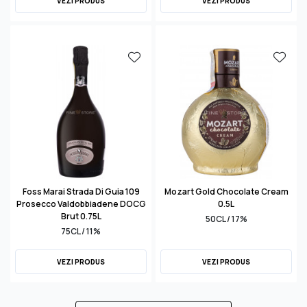
VEZI PRODUS
VEZI PRODUS
Foss Marai Strada Di Guia 109
Mozart Gold Chocolate Cream
Prosecco Valdobbiadene DOCG
0.5L
Brut 0.75L
50CL / 17%
75CL / 11%
VEZI PRODUS
VEZI PRODUS