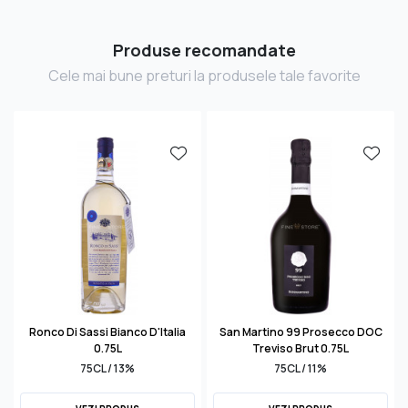
Produse recomandate
Cele mai bune preturi la produsele tale favorite
Ronco Di Sassi Bianco D'Italia
San Martino 99 Prosecco DOC
0.75L
Treviso Brut 0.75L
75CL / 13%
75CL / 11%