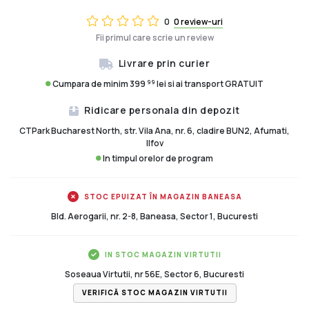
0
0 review-uri
Fii primul care scrie un review
Livrare prin curier
99
Cumpara de minim 399
lei si ai transport GRATUIT
Ridicare personala din depozit
CTPark Bucharest North, str. Vila Ana, nr. 6, cladire BUN2, Afumati,
Ilfov
In timpul orelor de program
STOC EPUIZAT ÎN MAGAZIN BANEASA
Bld. Aerogarii, nr. 2-8, Baneasa, Sector 1, Bucuresti
IN STOC MAGAZIN VIRTUTII
Soseaua Virtutii, nr 56E, Sector 6, Bucuresti
VERIFICĂ STOC MAGAZIN VIRTUTII