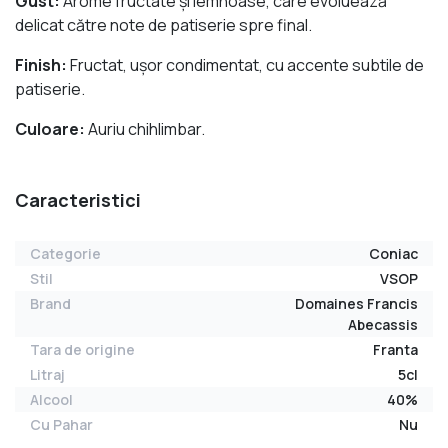
Gust:
Arome fructate și lemnoase, care evoluează
delicat către note de patiserie spre final.
Finish:
Fructat, ușor condimentat, cu accente subtile de
patiserie.
Culoare:
Auriu chihlimbar.
Caracteristici
Categorie
Coniac
Stil
VSOP
Brand
Domaines Francis
Abecassis
Tara de origine
Franta
Litraj
5cl
Alcool
40%
Cu Pahar
Nu