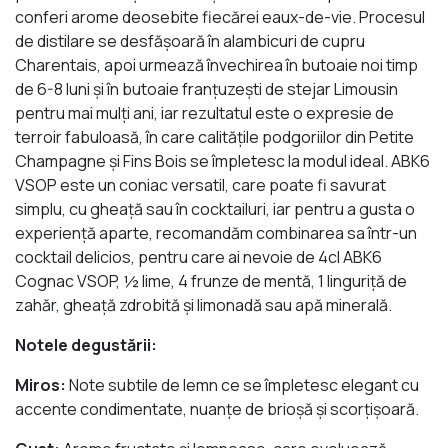
conferi arome deosebite fiecărei eaux-de-vie. Procesul
de distilare se desfășoară în alambicuri de cupru
Charentais, apoi urmează învechirea în butoaie noi timp
de 6-8 luni și în butoaie franțuzești de stejar Limousin
pentru mai mulți ani, iar rezultatul este o expresie de
terroir fabuloasă, în care calitățile podgoriilor din Petite
Champagne și Fins Bois se împletesc la modul ideal. ABK6
VSOP este un coniac versatil, care poate fi savurat
simplu, cu gheață sau în cocktailuri, iar pentru a gusta o
experiență aparte, recomandăm combinarea sa într-un
cocktail delicios, pentru care ai nevoie de 4cl ABK6
Cognac VSOP, ½ lime, 4 frunze de mentă, 1 linguriță de
zahăr, gheață zdrobită și limonadă sau apă minerală.
Notele degustării:
Miros:
Note subtile de lemn ce se împletesc elegant cu
accente condimentate, nuanțe de brioșă și scorțișoară.