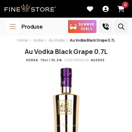
0
SUMMER
Produse
DEALS
Home
Vodka
Au Vodka
Au Vodka Black Grape 0.7L
Au Vodka Black Grape 0.7L
VODKA
70cl / 35.2%
COD PRODUS:
AU3003