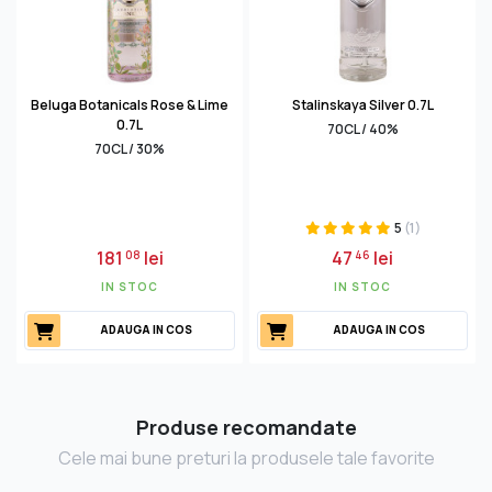
Beluga Botanicals Rose & Lime
Stalinskaya Silver 0.7L
0.7L
70CL / 40%
70CL / 30%
5
(1)
181
lei
47
lei
08
46
IN STOC
IN STOC
ADAUGA IN COS
ADAUGA IN COS
Produse recomandate
Cele mai bune preturi la produsele tale favorite