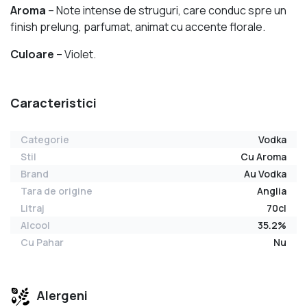
Aroma
– Note intense de struguri, care conduc spre un
finish prelung, parfumat, animat cu accente florale.
Culoare
– Violet.
Caracteristici
Categorie
Vodka
Stil
Cu Aroma
Brand
Au Vodka
Tara de origine
Anglia
Litraj
70cl
Alcool
35.2%
Cu Pahar
Nu
Alergeni