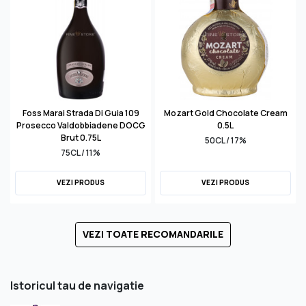
Foss Marai Strada Di Guia 109
Mozart Gold Chocolate Cream
Prosecco Valdobbiadene DOCG
0.5L
Brut 0.75L
50CL / 17%
75CL / 11%
VEZI PRODUS
VEZI PRODUS
VEZI TOATE RECOMANDARILE
Istoricul tau de navigatie