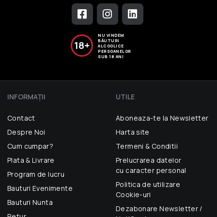
NU VINDEM
BĂUTURI
18+
ALCOOLICE
PERSOANELOR
SUB 18 ANI
INFORMAŢII
UTILE
Contact
Aboneaza-te la Newsletter
Despre Noi
Harta site
Cum cumpar?
Termeni & Conditii
Plata & Livrare
Prelucrarea datelor
cu caracter personal
Program de lucru
Politica de utilizare
Bauturi Evenimente
Cookie-uri
Bauturi Nunta
Dezabonare Newsletter /
Retur