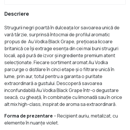
Descriere
Strugurii negri poartă în dulceaţa lor savoarea unică de
vară târzie, surprinsă întocmai de profilul aromatic
propus de Au Vodka Black Grape, preţioasa licoare
britanică ce îşi extrage esenţa din cei mai buni struguri
locali, apă pură de izvor şi ingrediente premium atent
selecţionate. Fiecare sortiment aromat Au Vodka
parcurge o distilare în cinci etape şi o filtrare unică în
lume, prin aur, totul pentru a garanta o puritate
extraordinară a gustului. Descoperă savoarea
inconfundabilă Au Vodka Black Grape într-o degustare
seacă, cu gheaţă, în combinaţie cu limonadă sau în orice
alt mix high-class, inspirat de aroma sa extraordinară.
Forma de prezentare
– Recipient auriu, metalizat, cu
elemente în nuanţe violet.