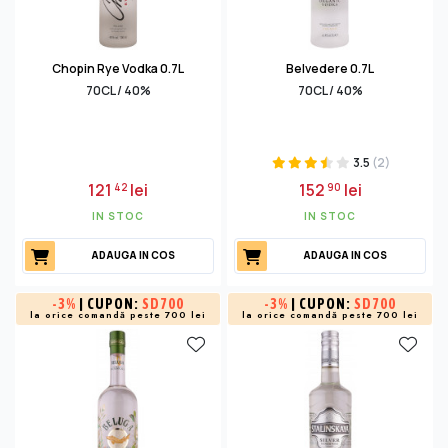
Chopin Rye Vodka 0.7L
Belvedere 0.7L
70CL / 40%
70CL / 40%
3.5
(2)
121
lei
152
lei
42
90
IN STOC
IN STOC
ADAUGA IN COS
ADAUGA IN COS
-
3%
| CUPON:
SD700
-
3%
| CUPON:
SD700
la orice comandă peste 700 lei
la orice comandă peste 700 lei