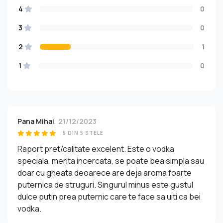
4
0
3
0
2
1
1
0
Pana Mihai
21/12/2023
5 DIN 5 STELE
Raport pret/calitate excelent. Este o vodka
speciala, merita incercata, se poate bea simpla sau
doar cu gheata deoarece are deja aroma foarte
puternica de struguri. Singurul minus este gustul
dulce putin prea puternic care te face sa uiti ca bei
vodka.