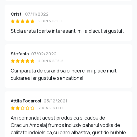
Cristi
07/11/2022
5 DIN 5 STELE
Sticla arata foarte interesant, mi-a placut si gustul .
Stefania
07/02/2022
5 DIN 5 STELE
Cumparata de curand sa o incerc, imi place mult
culoarea iar gustul e senzational
Attila Fogarosi
25/12/2021
2 DIN 5 STELE
Am comandat acest produs ca si cadou de
Craciun.Ambalaj frumos inclusiv paharul vodka de
calitate indoielnica,culoare albastra, gust de bubble