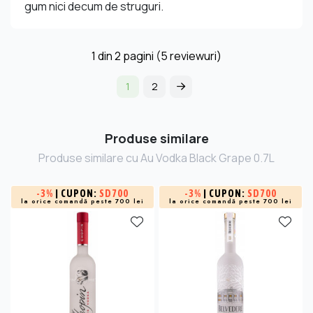
gum nici decum de struguri.
1
din
2
pagini (5 reviewuri)
1
2
Produse similare
Produse similare cu Au Vodka Black Grape 0.7L
-
3%
| CUPON:
SD700
-
3%
| CUPON:
SD700
la orice comandă peste 700 lei
la orice comandă peste 700 lei