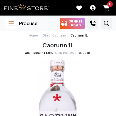
0
SUMMER
Produse
DEALS
Home
Gin
Caorunn
Caorunn 1L
Caorunn 1L
GIN
100cl / 41.8%
COD PRODUS:
VN0018