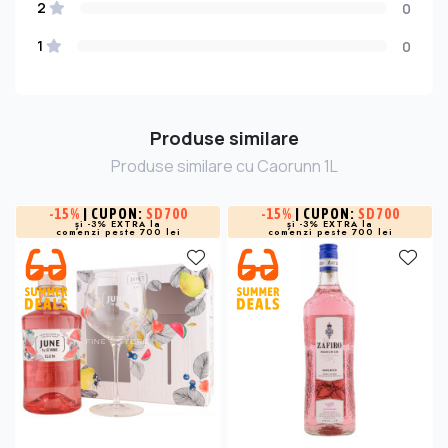
2
0
1
0
Produse similare
Produse similare cu Caorunn 1L
-
15%
| CUPON:
SD700
-
15%
| CUPON:
SD700
și -3% EXTRA la
și -3% EXTRA la
comenzi peste 700 lei
comenzi peste 700 lei