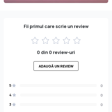
Fii primul care scrie un review
0 din 0 review-uri
ADAUGĂ UN REVIEW
5
0
4
0
3
0