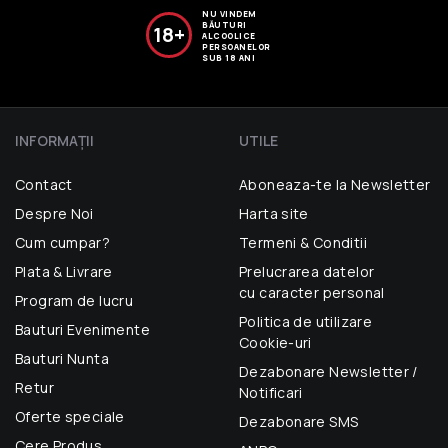
NU VINDEM
BĂUTURI
18+
ALCOOLICE
PERSOANELOR
SUB 18 ANI
INFORMAŢII
UTILE
Contact
Aboneaza-te la Newsletter
Despre Noi
Harta site
Cum cumpar?
Termeni & Conditii
Plata & Livrare
Prelucrarea datelor
cu caracter personal
Program de lucru
Politica de utilizare
Bauturi Evenimente
Cookie-uri
Bauturi Nunta
Dezabonare Newsletter /
Retur
Notificari
Oferte speciale
Dezabonare SMS
Cere Produs