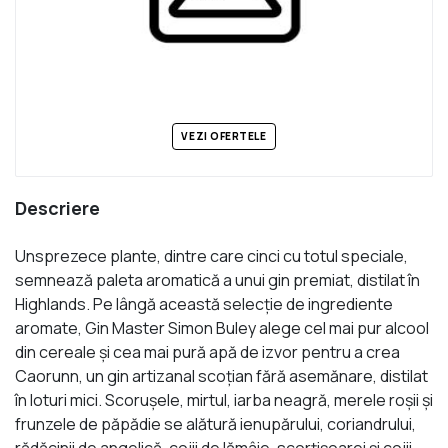
VEZI OFERTELE
Descriere
Unsprezece plante, dintre care cinci cu totul speciale,
semnează paleta aromatică a unui gin premiat, distilat în
Highlands. Pe lângă această selecţie de ingrediente
aromate, Gin Master Simon Buley alege cel mai pur alcool
din cereale şi cea mai pură apă de izvor pentru a crea
Caorunn, un gin artizanal scoţian fără asemănare, distilat
în loturi mici. Scoruşele, mirtul, iarba neagră, merele roşii şi
frunzele de păpădie se alătură ienupărului, coriandrului,
rădăcinii de angelică, cojii de lămâie, scorţişoarei şi cojii