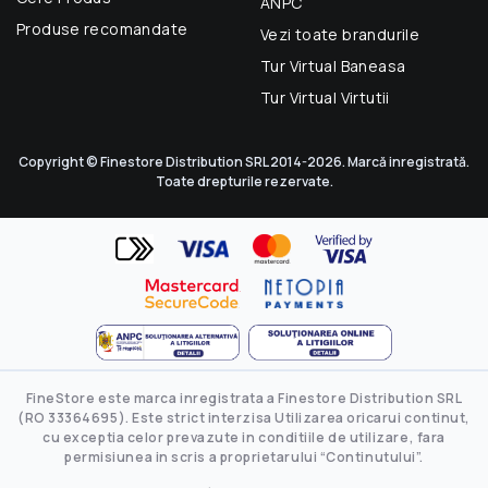
ANPC
Produse recomandate
Vezi toate brandurile
Tur Virtual Baneasa
Tur Virtual Virtutii
Copyright © Finestore Distribution SRL 2014-2026. Marcă inregistrată.
Toate drepturile rezervate.
FineStore este marca inregistrata a Finestore Distribution SRL
(RO 33364695). Este strict interzisa Utilizarea oricarui continut,
cu exceptia celor prevazute in conditiile de utilizare, fara
permisiunea in scris a proprietarului “Continutului”.