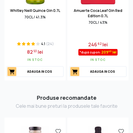
Whitley Neill Quince Gin 0.7L
Amuerte Coca Leaf Gin Red
Edition 0.7L
70CL / 41.3%
70CL / 43%
4.1
(24)
246
lei
62
82
lei
53
63
209
lei
*după cupon:
IN STOC
IN STOC
ADAUGA IN COS
ADAUGA IN COS
Produse recomandate
Cele mai bune preturi la produsele tale favorite