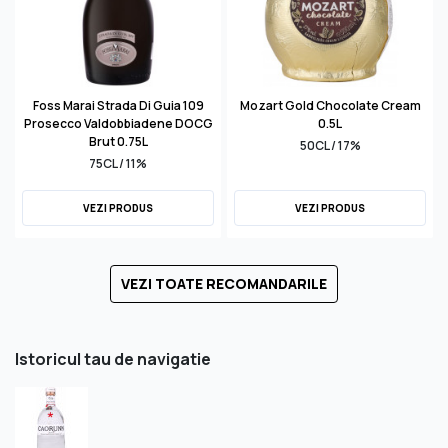
Foss Marai Strada Di Guia 109
Mozart Gold Chocolate Cream
Prosecco Valdobbiadene DOCG
0.5L
Brut 0.75L
50CL / 17%
75CL / 11%
VEZI PRODUS
VEZI PRODUS
VEZI TOATE RECOMANDARILE
Istoricul tau de navigatie