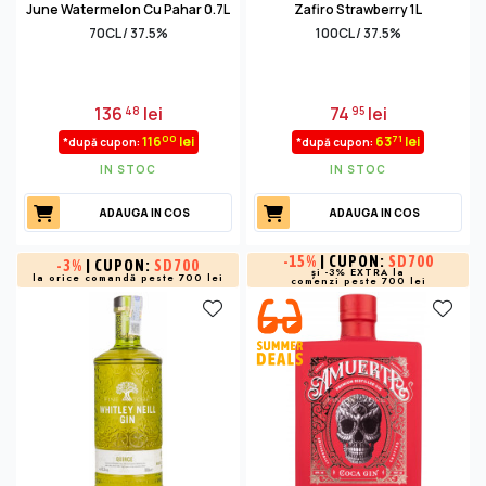
June Watermelon Cu Pahar 0.7L
Zafiro Strawberry 1L
70CL / 37.5%
100CL / 37.5%
136
lei
74
lei
48
95
00
71
116
lei
63
lei
*după cupon:
*după cupon:
IN STOC
IN STOC
ADAUGA IN COS
ADAUGA IN COS
-
15%
| CUPON:
SD700
-
3%
| CUPON:
SD700
și -3% EXTRA la
la orice comandă peste 700 lei
comenzi peste 700 lei