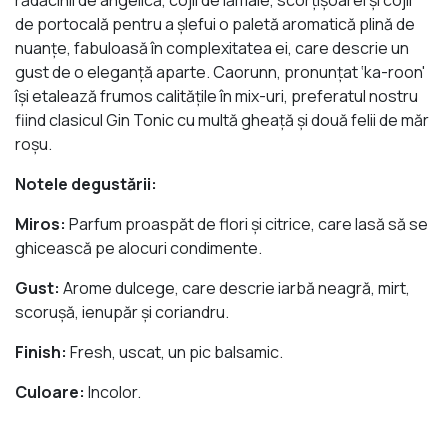
de portocală pentru a şlefui o paletă aromatică plină de
nuanţe, fabuloasă în complexitatea ei, care descrie un
gust de o eleganţă aparte. Caorunn, pronunţat ‘ka-roon'
îşi etalează frumos calităţile în mix-uri, preferatul nostru
fiind clasicul Gin Tonic cu multă gheaţă şi două felii de măr
roşu.
Notele degustării:
Miros:
Parfum proaspăt de flori şi citrice, care lasă să se
ghicească pe alocuri condimente.
Gust:
Arome dulcege, care descrie iarbă neagră, mirt,
scoruşă, ienupăr şi coriandru.
Finish:
Fresh, uscat, un pic balsamic.
Culoare:
Incolor.