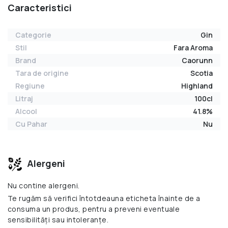
Caracteristici
Categorie
Gin
Stil
Fara Aroma
Brand
Caorunn
Tara de origine
Scotia
Regiune
Highland
Litraj
100cl
Alcool
41.8%
Cu Pahar
Nu
Alergeni
Nu contine alergeni.
Te rugăm să verifici întotdeauna eticheta înainte de a
consuma un produs, pentru a preveni eventuale
sensibilități sau intoleranțe.