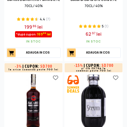
70CL / 40%
70CL / 40%
4.4
(7)
199
lei
5
(1)
86
62
lei
97
88
169
lei
*după cupon:
IN STOC
IN STOC
ADAUGA IN COS
ADAUGA IN COS
-
15%
| CUPON:
SD700
-
3%
| CUPON:
SD700
și -3% EXTRA la
la orice comandă peste 700 lei
comenzi peste 700 lei