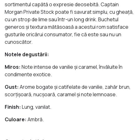
sortimentul capătă o expresie deosebită. Captain
Morgan Private Stock poate fi savurat simplu, cu gheaţă,
cu un strop de lime sau într-un long drink. Buchetul
generos şi textura mătăsoasă a acestui rom satisface
gusturile oricărui consumator, fie că este sau nu un
cunoscător.
Notele degustării:
Miros:
Note intense de vanilie şi caramel, învăluite în
condimente exotice.
Gust:
Arome bogate şi catifelate de vanilie, zahăr brun,
scorţişoară, nucşoară, caramel şi note lemnoase.
Finish:
Lung, vanilat.
Culoare:
Ambră.