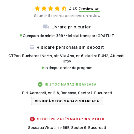
4.43
7 review-uri
Spune-ti parerea acordand un review
Livrare prin curier
99
Cumpara de minim 399
lei si ai transport GRATUIT
Ridicare personala din depozit
CTPark Bucharest North, str. Vila Ana, nr. 6, cladire BUN2, Afumati,
Ilfov
In timpul orelor de program
IN STOC MAGAZIN BANEASA
Bld. Aerogarii, nr. 2-8, Baneasa, Sector 1, Bucuresti
VERIFICĂ STOC MAGAZIN BANEASA
STOC EPUIZAT ÎN MAGAZIN VIRTUTII
Soseaua Virtutii, nr 56E, Sector 6, Bucuresti