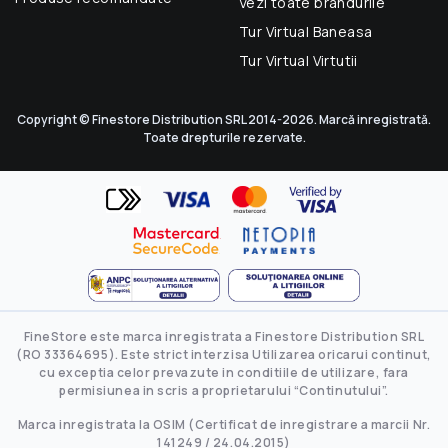
Vezi toate brandurile
Tur Virtual Baneasa
Tur Virtual Virtutii
Copyright © Finestore Distribution SRL 2014-2026. Marcă inregistrată.
Toate drepturile rezervate.
FineStore este marca inregistrata a Finestore Distribution SRL
(RO 33364695). Este strict interzisa Utilizarea oricarui continut,
cu exceptia celor prevazute in conditiile de utilizare, fara
permisiunea in scris a proprietarului “Continutului”.
Marca inregistrata la OSIM (Certificat de inregistrare a marcii Nr.
141249 / 24.04.2015)