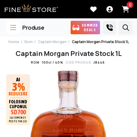
0
SUMMER
Produse
DEALS
Home
Rom
Captain Morgan
Captain Morgan Private Stock 1L
Captain Morgan Private Stock 1L
ROM
100cl / 40%
COD PRODUS:
JB446
AI
3%
REDUCERE
FOLOSIND
CUPONUL
SD700
LA COMENZI
PESTE 700 LEI