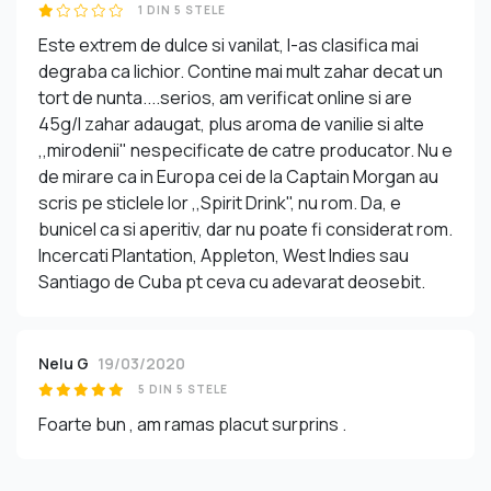
1 DIN 5 STELE
Este extrem de dulce si vanilat, l-as clasifica mai
degraba ca lichior. Contine mai mult zahar decat un
tort de nunta....serios, am verificat online si are
45g/l zahar adaugat, plus aroma de vanilie si alte
,,mirodenii" nespecificate de catre producator. Nu e
de mirare ca in Europa cei de la Captain Morgan au
scris pe sticlele lor ,,Spirit Drink", nu rom. Da, e
bunicel ca si aperitiv, dar nu poate fi considerat rom.
Incercati Plantation, Appleton, West Indies sau
Santiago de Cuba pt ceva cu adevarat deosebit.
Nelu G
19/03/2020
5 DIN 5 STELE
Foarte bun , am ramas placut surprins .