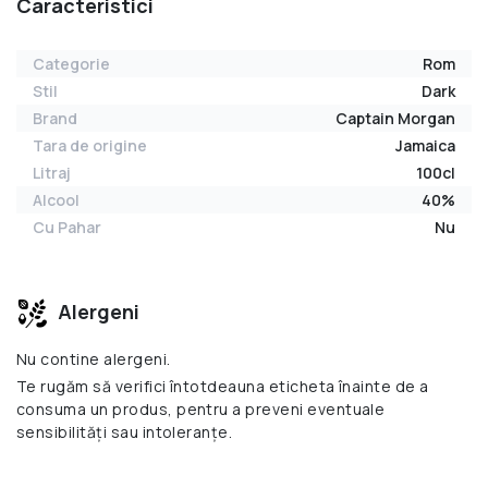
Caracteristici
Categorie
Rom
Stil
Dark
Brand
Captain Morgan
Tara de origine
Jamaica
Litraj
100cl
Alcool
40%
Cu Pahar
Nu
Alergeni
Nu contine alergeni.
Te rugăm să verifici întotdeauna eticheta înainte de a
consuma un produs, pentru a preveni eventuale
sensibilități sau intoleranțe.