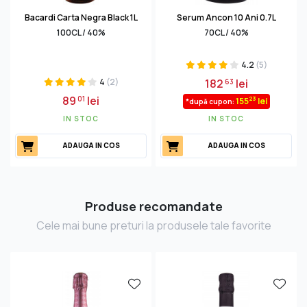
Bacardi Carta Negra Black 1L
Serum Ancon 10 Ani 0.7L
100CL / 40%
70CL / 40%
4.2
(5)
4
(2)
182
lei
63
89
lei
01
23
155
lei
*după cupon:
IN STOC
IN STOC
ADAUGA IN COS
ADAUGA IN COS
Produse recomandate
Cele mai bune preturi la produsele tale favorite