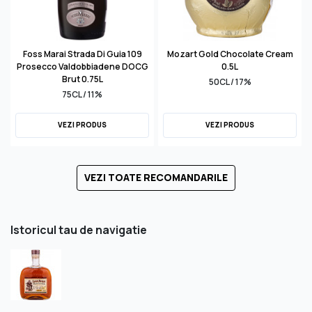
Foss Marai Strada Di Guia 109
Mozart Gold Chocolate Cream
Prosecco Valdobbiadene DOCG
0.5L
Brut 0.75L
50CL / 17%
75CL / 11%
VEZI PRODUS
VEZI PRODUS
VEZI TOATE RECOMANDARILE
Istoricul tau de navigatie