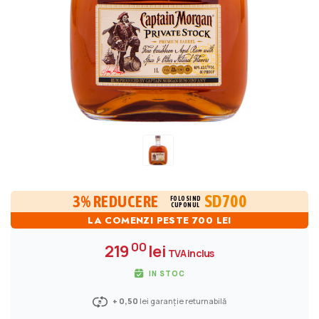
SD700
3% REDUCERE
FOLOSIND
CUPONUL
LA COMENZI PESTE 700 LEI
00
219
lei
TVA inclus
IN STOC
+ 0,50
lei garanție returnabilă