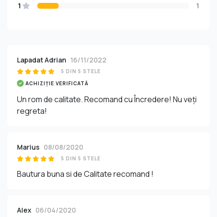
1
1
Lapadat Adrian
16/11/2022
5 DIN 5 STELE
ACHIZIȚIE VERIFICATĂ
Un rom de calitate. Recomand cu Încredere! Nu veți
regreta!
Marius
08/08/2020
5 DIN 5 STELE
Bautura buna si de Calitate recomand !
Alex
06/04/2020