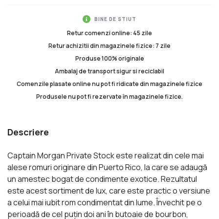
BINE DE STIUT
Retur comenzi online: 45 zile
Retur achizitii din magazinele fizice: 7 zile
Produse 100% originale
Ambalaj de transport sigur si reciclabil
Comenzile plasate online nu pot fi ridicate din magazinele fizice
Produsele nu pot fi rezervate în magazinele fizice.
Descriere
Captain Morgan Private Stock este realizat din cele mai
alese romuri originare din Puerto Rico, la care se adaugă
un amestec bogat de condimente exotice. Rezultatul
este acest sortiment de lux, care este practic o versiune
a celui mai iubit rom condimentat din lume. Învechit pe o
perioadă de cel puţin doi ani în butoaie de bourbon,