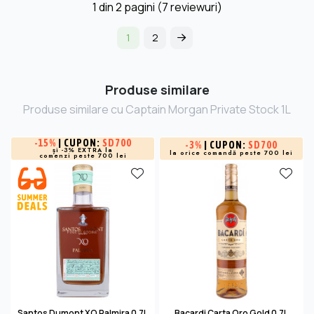
1
din
2
pagini (7 reviewuri)
1
2
Produse similare
Produse similare cu Captain Morgan Private Stock 1L
-
15%
| CUPON:
SD700
-
3%
| CUPON:
SD700
și -3% EXTRA la
la orice comandă peste 700 lei
comenzi peste 700 lei
Santos Dumont XO Palmira 0.7L
Bacardi Carta Oro Gold 0.7L