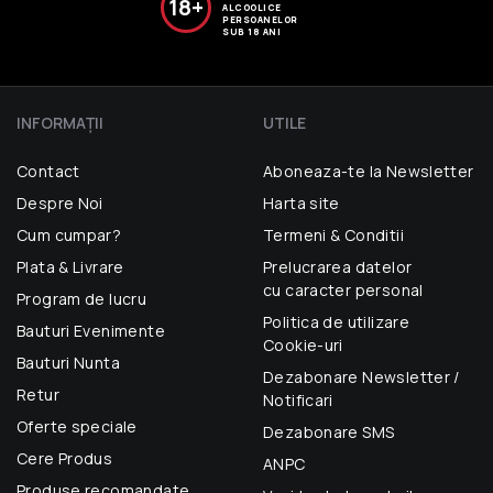
18+
ALCOOLICE
PERSOANELOR
SUB 18 ANI
INFORMAŢII
UTILE
Contact
Aboneaza-te la Newsletter
Despre Noi
Harta site
Cum cumpar?
Termeni & Conditii
Plata & Livrare
Prelucrarea datelor
cu caracter personal
Program de lucru
Politica de utilizare
Bauturi Evenimente
Cookie-uri
Bauturi Nunta
Dezabonare Newsletter /
Retur
Notificari
Oferte speciale
Dezabonare SMS
Cere Produs
ANPC
Produse recomandate