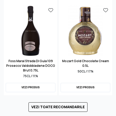
Foss Marai Strada Di Guia 109
Mozart Gold Chocolate Cream
Prosecco Valdobbiadene DOCG
0.5L
Brut 0.75L
50CL / 17%
75CL / 11%
VEZI PRODUS
VEZI PRODUS
VEZI TOATE RECOMANDARILE