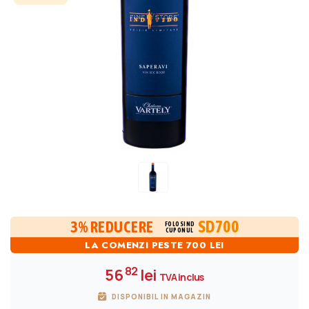
SD700
3% REDUCERE
FOLOSIND
CUPONUL
LA COMENZI PESTE 700 LEI
82
56
lei
TVA inclus
DISPONIBIL IN MAGAZIN