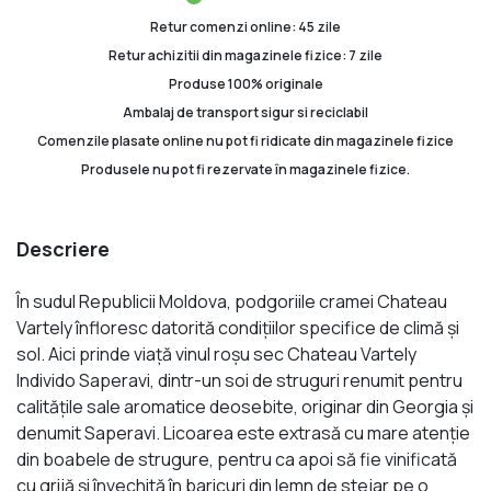
Retur comenzi online: 45 zile
Retur achizitii din magazinele fizice: 7 zile
Produse 100% originale
Ambalaj de transport sigur si reciclabil
Comenzile plasate online nu pot fi ridicate din magazinele fizice
Produsele nu pot fi rezervate în magazinele fizice.
Descriere
În sudul Republicii Moldova, podgoriile cramei Chateau
Vartely înfloresc datorită condițiilor specifice de climă și
sol. Aici prinde viaţă vinul roșu sec Chateau Vartely
Individo Saperavi, dintr-un soi de struguri renumit pentru
calitățile sale aromatice deosebite, originar din Georgia și
denumit Saperavi. Licoarea este extrasă cu mare atenție
din boabele de strugure, pentru ca apoi să fie vinificată
cu grijă şi învechită în baricuri din lemn de stejar pe o