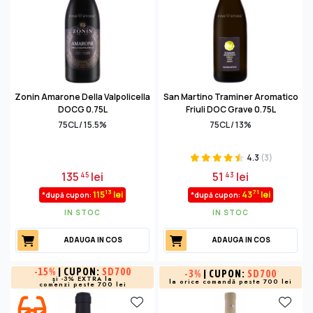
Zonin Amarone Della Valpolicella
San Martino Traminer Aromatico
DOCG 0.75L
Friuli DOC Grave 0.75L
75CL / 15.5%
75CL / 13%
4.3
(3)
135
lei
51
lei
45
43
13
71
115
lei
43
lei
*după cupon:
*după cupon:
IN STOC
IN STOC
ADAUGA IN COS
ADAUGA IN COS
-
15%
| CUPON:
SD700
-
3%
| CUPON:
SD700
și -3% EXTRA la
la orice comandă peste 700 lei
comenzi peste 700 lei