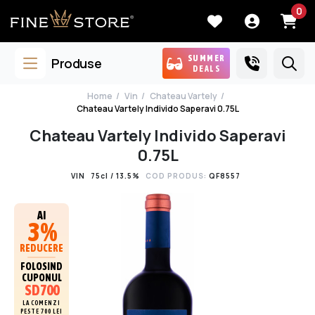
0
SUMMER
Produse
DEALS
Home
Vin
Chateau Vartely
Chateau Vartely Individo Saperavi 0.75L
Chateau Vartely Individo Saperavi
0.75L
VIN
75cl / 13.5%
COD PRODUS:
QF8557
AI
3%
REDUCERE
FOLOSIND
CUPONUL
SD700
LA COMENZI
PESTE 700 LEI