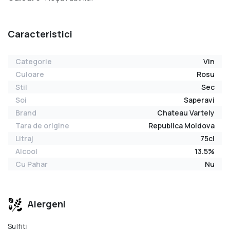
Caracteristici
Categorie
Vin
Culoare
Rosu
Stil
Sec
Soi
Saperavi
Brand
Chateau Vartely
Tara de origine
Republica Moldova
Litraj
75cl
Alcool
13.5%
Cu Pahar
Nu
Alergeni
Sulfiti