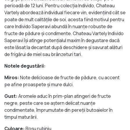
perioadă de 12 luni. Pentru colecţia Individo, Chateau
Vartely abordează individual fiecare vin, evidenţiind cât se
poate de mult calităţile de soi, acesta fiind motivul pentru
care Individo Saperavi abundă în nuanţe robuste de
fructe de pădure şi condimente. Chateau Vartely Individo
Saperavi își atinge potențialul maxim în degustare dacă
este lăsat la decantat după deschidere şi savurat alături
de frigărui de miel sau brânzeturi tari.
Notele degustării:
Miros:
Note delicioase de fructe de pădure, cu accent
pe afine proaspete şi mure dulci.
Gust:
Aromele aduc în prim-plan atingeri de fructe
negre, peste care se aştern delicat nuanţe
condimentate, împrumutate din pereţii butoaielor în
timpul maturării.
Culoare:
Roşu rubiniu.