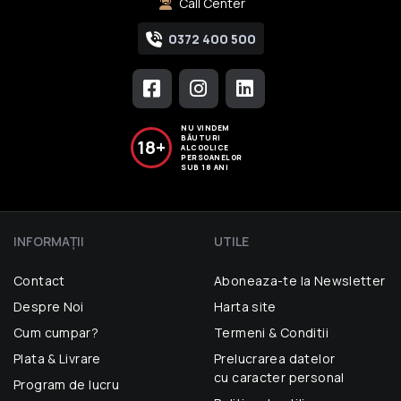
Call Center
0372 400 500
NU VINDEM
BĂUTURI
18+
ALCOOLICE
PERSOANELOR
SUB 18 ANI
INFORMAŢII
UTILE
Contact
Aboneaza-te la Newsletter
Despre Noi
Harta site
Cum cumpar?
Termeni & Conditii
Plata & Livrare
Prelucrarea datelor
cu caracter personal
Program de lucru