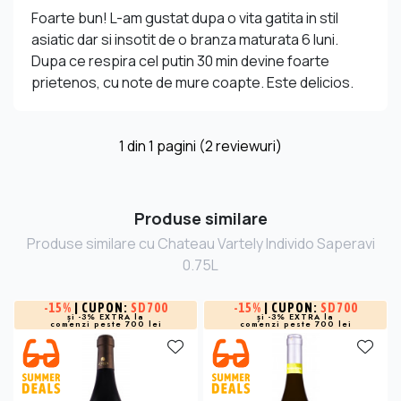
Foarte bun! L-am gustat dupa o vita gatita in stil
asiatic dar si insotit de o branza maturata 6 luni.
Dupa ce respira cel putin 30 min devine foarte
prietenos, cu note de mure coapte. Este delicios.
1
din
1
pagini (2 reviewuri)
Produse similare
Produse similare cu Chateau Vartely Individo Saperavi
0.75L
-
15%
| CUPON:
SD700
-
15%
| CUPON:
SD700
și -3% EXTRA la
și -3% EXTRA la
comenzi peste 700 lei
comenzi peste 700 lei