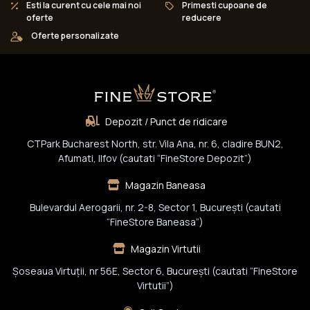
Esti la curent cu cele mai noi
Primesti cupoane de
oferte
reducere
Oferte personalizate
Depozit / Punct de ridicare
CTPark Bucharest North, str. Vila Ana, nr. 6, cladire BUN2,
Afumati, Ilfov (cautati “FineStore Depozit”)
Magazin Baneasa
Bulevardul Aerogarii, nr. 2-8, Sector 1, Bucureşti (cautati
“FineStore Baneasa”)
Magazin Virtutii
Șoseaua Virtuții, nr 56E, Sector 6, București (cautati “FineStore
Virtutii”)