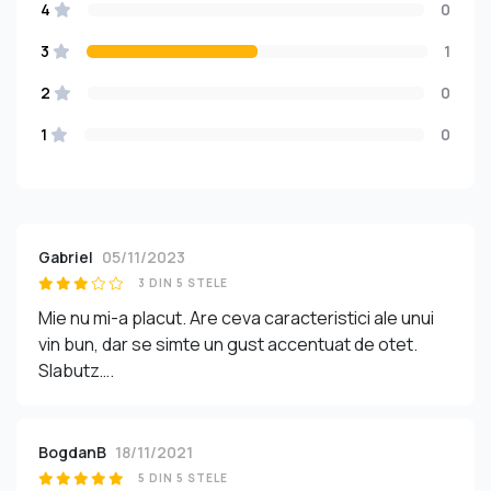
4
0
3
1
2
0
1
0
Gabriel
05/11/2023
3 DIN 5 STELE
Mie nu mi-a placut. Are ceva caracteristici ale unui
vin bun, dar se simte un gust accentuat de otet.
Slabutz….
BogdanB
18/11/2021
5 DIN 5 STELE