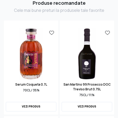
Produse recomandate
Cele mai bune preturi la produsele tale favorite
Serum Coqueta 0.7L
San Martino 99 Prosecco DOC
Treviso Brut 0.75L
70CL / 35%
75CL / 11%
VEZI PRODUS
VEZI PRODUS