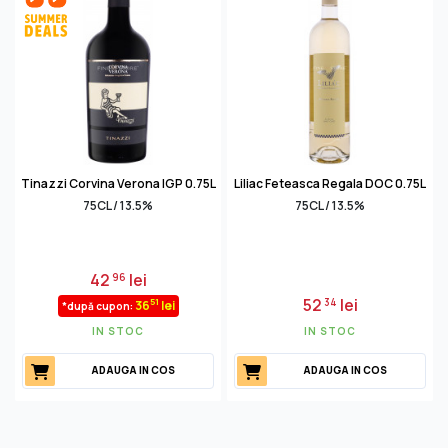
Tinazzi Corvina Verona IGP 0.75L
Liliac Feteasca Regala DOC 0.75L
75CL / 13.5%
75CL / 13.5%
42
lei
96
52
lei
34
51
36
lei
*după cupon:
IN STOC
IN STOC
ADAUGA IN COS
ADAUGA IN COS