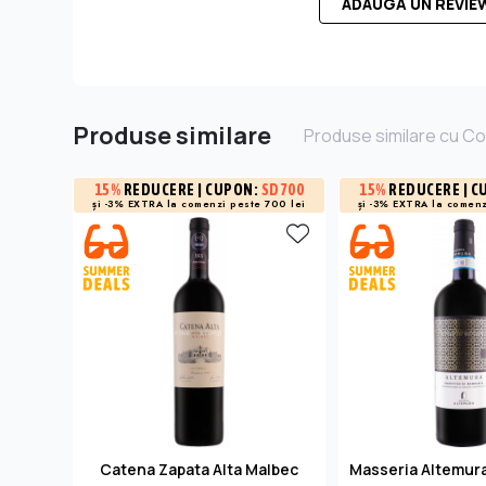
ADAUGĂ UN REVIE
Produse similare
Produse similare cu C
15%
REDUCERE
| CUPON:
SD700
15%
REDUCERE
| C
și -3% EXTRA la
comenzi peste 700 lei
și -3% EXTRA la
comenz
Catena Zapata Alta Malbec
Masseria Altemura