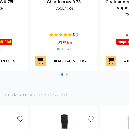
C 0.75L
Chardonnay 0.75L
Chateauneuf
Vigne
5%
75CL / 13%
75
i
6
5
(1)
14
69
lei
21
lei
19
*după 
C
IN STOC
 IN COS
ADAUGA IN COS
AD
returi la produsele tale favorite