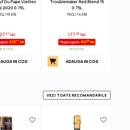
 Du Pape Vieilles
Troublemaker Red Blend 15
D
s 2020 0.75L
0.75L
CL / 15.5%
75CL / 14.5%
27
lei
177
lei
97
28
77
69
533
lei
150
lei
cupon:
*după cupon:
IN STOC
IN STOC
AUGA IN COS
ADAUGA IN COS
VEZI TOATE RECOMANDARILE