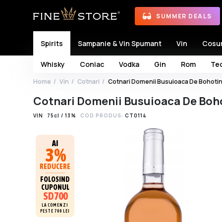
SUMMER DEALS
Spirits
Sampanie & Vin Spumant
Vin
Cosu
Whisky
Coniac
Vodka
Gin
Rom
Teq
Home
Vin
Cotnari
Cotnari Domenii Busuioaca De Bohoti
Cotnari Domenii Busuioaca De Boh
VIN
75cl / 13%
COD PRODUS:
CT0114
AI
3%
REDUCERE
FOLOSIND
CUPONUL
SD700
LA COMENZI
PESTE 700 LEI