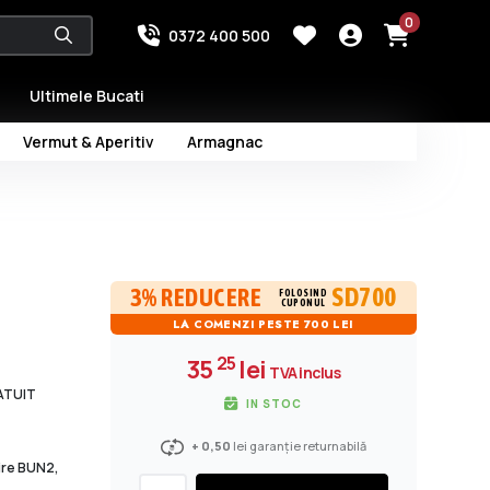
0
0372 400 500
Ultimele Bucati
Vermut & Aperitiv
Armagnac
SD700
3% REDUCERE
FOLOSIND
CUPONUL
LA COMENZI PESTE 700 LEI
25
35
lei
TVA inclus
RATUIT
IN STOC
+ 0,50
lei garanție returnabilă
dire BUN2,