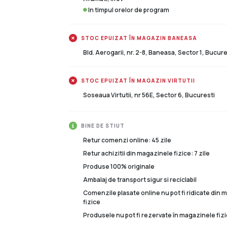
In timpul orelor de program
STOC EPUIZAT ÎN MAGAZIN BANEASA
Bld. Aerogarii, nr. 2-8, Baneasa, Sector 1, Bucure
STOC EPUIZAT ÎN MAGAZIN VIRTUTII
Soseaua Virtutii, nr 56E, Sector 6, Bucuresti
BINE DE STIUT
Retur comenzi online: 45 zile
Retur achizitii din magazinele fizice: 7 zile
Produse 100% originale
Ambalaj de transport sigur si reciclabil
Comenzile plasate online nu pot fi ridicate din
fizice
Produsele nu pot fi rezervate în magazinele fizi