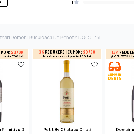
W
1
otnari Domenii Busuioaca De Bohotin DOC 0.75L
3%
REDUCERE
| CUPON:
SD700
UPON:
SD700
15%
REDUC
i peste 700 lei
și -3% EXTRA l
la orice comandă peste 700 lei
 Primitivo Di
Petit By Chateau Cristi
Domaine