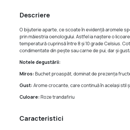
Descriere
O bijuterie aparte, ce scoate în evidență aromele s
prin măiestria oenologului. Astfel ia naștere o licoa
temperatură cuprinsă între 8 și 10 grade Celsius. C
condimentate din pește sau carne de pui, dar și gust
Notele degustării:
Miros:
Buchet proaspăt, dominat de prezenţa fructe
Gust:
Arome crocante, care continuă în același stil 
Culoare:
Roze trandafiriu
Caracteristici