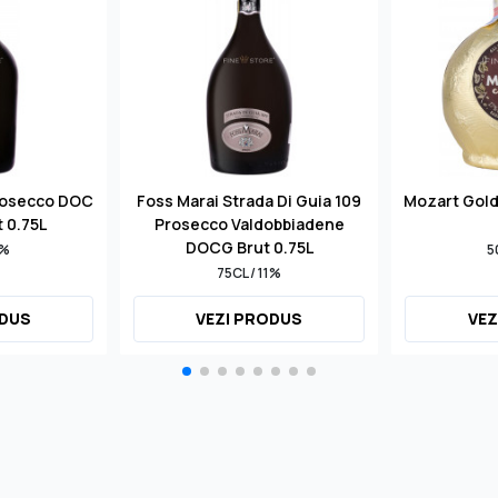
rosecco DOC
Foss Marai Strada Di Guia 109
Mozart Gol
t 0.75L
Prosecco Valdobbiadene
DOCG Brut 0.75L
1%
5
75CL / 11%
ODUS
VEZI PRODUS
VEZ