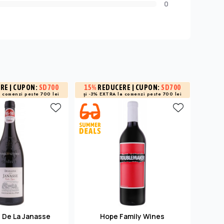
0
ERE
| CUPON:
SD700
15%
REDUCERE
| CUPON:
SD700
15%
R
a
comenzi peste 700 lei
și -3% EXTRA la
comenzi peste 700 lei
și -3% 
 De La Janasse
Hope Family Wines
Viti