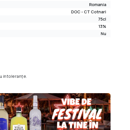
Romania
DOC - CT Cotnari
75cl
13%
Nu
u intoleranțe.