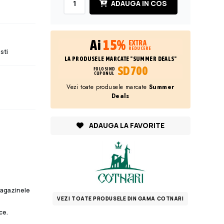
ADAUGA IN COS
Ai
15%
EXTRA
REDUCERE
sti
LA PRODUSELE MARCATE "SUMMER DEALS"
SD700
FOLOSIND
CUPONUL
Vezi toate produsele marcate
Summer
Deals
ADAUGA LA FAVORITE
 magazinele
VEZI TOATE PRODUSELE DIN GAMA COTNARI
ce.