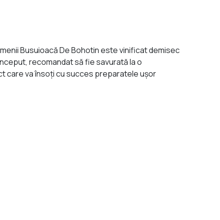
omenii Busuioacă De Bohotin este vinificat demisec
 început, recomandat să fie savurată la o
ct care va însoți cu succes preparatele ușor