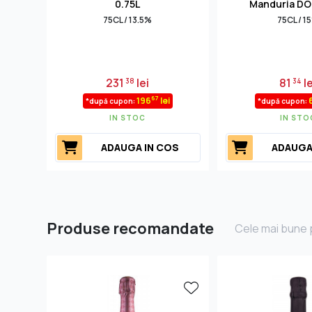
0.75L
Manduria DO
75CL / 13.5%
75CL / 1
231
lei
81
le
38
34
67
196
lei
*după cupon:
*după cupon:
IN STOC
IN STO
ADAUGA IN COS
ADAUGA
Produse recomandate
Cele mai bune p