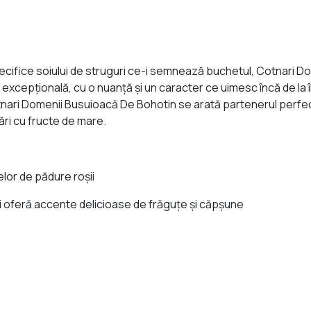
pecifice soiului de struguri ce-i semnează buchetul, Cotnari D
re excepțională, cu o nuanță și un caracter ce uimesc încă de la
otnari Domenii Busuioacă De Bohotin se arată partenerul perfe
ări cu fructe de mare.
lor de pădure roşii
şi oferă accente delicioase de frăguțe și căpșune