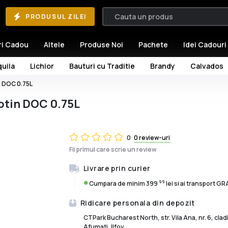
PRODUSUL ZILEI
ri Cadou
Altele
Produse Noi
Pachete
Idei Cadouri
uila
Lichior
Bauturi cu Traditie
Brandy
Calvados
n DOC 0.75L
otin DOC 0.75L
0
0 review-uri
Fii primul care scrie un review
Livrare prin curier
99
Cumpara de minim 399
lei si ai transport G
Ridicare personala din depozit
CTPark Bucharest North, str. Vila Ana, nr. 6, cla
Afumati, Ilfov