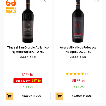
Tinazzi San Giorgio Aglianico
Averesti Nativus Feteasca
Nyktos Puglia IGP 0.75L
Neagra DOC 0.75L
75CL / 13.5%
75CL / 14.5%
41
lei
5
(1)
99
38
lei
62
69
35
lei
*după cupon:
IN STOC
IN STOC
ADAUGA IN COS
ADAUGA IN COS