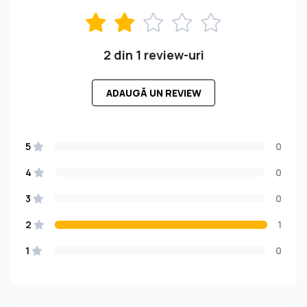
2 din 1 review-uri
ADAUGĂ UN REVIEW
5
0
4
0
3
0
2
1
1
0