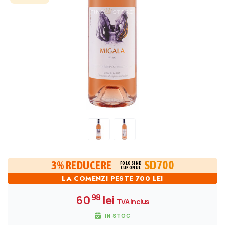
SD700
3% REDUCERE
FOLOSIND
CUPONUL
LA COMENZI PESTE 700 LEI
98
60
lei
TVA inclus
IN STOC