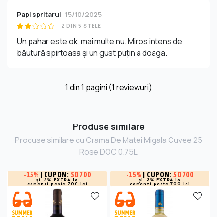
Papi spritarul
15/10/2025
2 DIN 5 STELE
Un pahar este ok, mai multe nu. Miros intens de
băutură spirtoasa și un gust puțin a doaga.
1
din
1
pagini (1 reviewuri)
Produse similare
Produse similare cu Crama De Matei Migala Cuvee 25
Rose DOC 0.75L
-
15%
| CUPON:
SD700
-
15%
| CUPON:
SD700
și -3% EXTRA la
și -3% EXTRA la
comenzi peste 700 lei
comenzi peste 700 lei