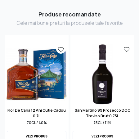
Produse recomandate
Cele mai bune preturi la produsele tale favorite
Flor De Cana 12 Ani Cutie Cadou
San Martino 99 Prosecco DOC
0.7L
Treviso Brut 0.75L
70CL / 40%
75CL / 11%
VEZI PRODUS
VEZI PRODUS