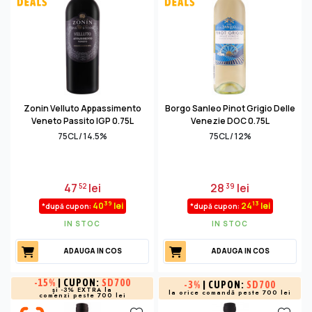
Zonin Velluto Appassimento
Borgo Sanleo Pinot Grigio Delle
Veneto Passito IGP 0.75L
Venezie DOC 0.75L
75CL / 14.5%
75CL / 12%
47
lei
28
lei
52
39
39
13
40
lei
24
lei
*după cupon:
*după cupon:
IN STOC
IN STOC
ADAUGA IN COS
ADAUGA IN COS
-
15%
| CUPON:
SD700
-
3%
| CUPON:
SD700
și -3% EXTRA la
la orice comandă peste 700 lei
comenzi peste 700 lei