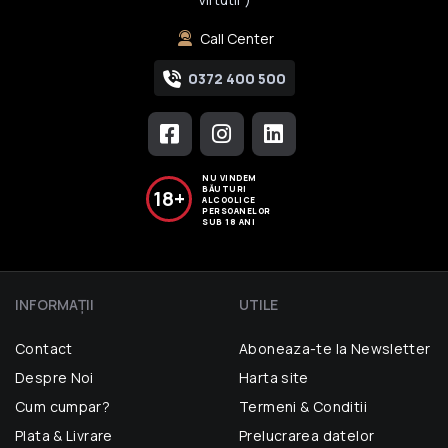
Call Center
0372 400 500
NU VINDEM
BĂUTURI
18+
ALCOOLICE
PERSOANELOR
SUB 18 ANI
INFORMAŢII
UTILE
Contact
Aboneaza-te la Newsletter
Despre Noi
Harta site
Cum cumpar?
Termeni & Conditii
Plata & Livrare
Prelucrarea datelor