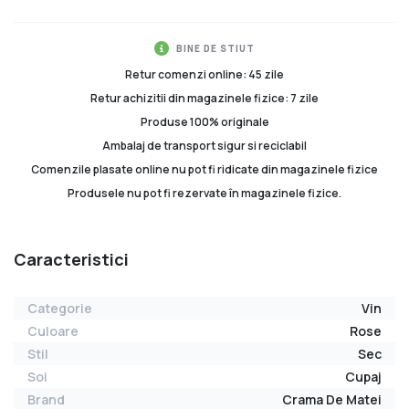
BINE DE STIUT
Retur comenzi online: 45 zile
Retur achizitii din magazinele fizice: 7 zile
Produse 100% originale
Ambalaj de transport sigur si reciclabil
Comenzile plasate online nu pot fi ridicate din magazinele fizice
Produsele nu pot fi rezervate în magazinele fizice.
Caracteristici
Categorie
Vin
Culoare
Rose
Stil
Sec
Soi
Cupaj
Brand
Crama De Matei