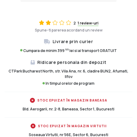
2
1 review-uri
Spune-ti parerea acordand un review
Livrare prin curier
99
Cumpara de minim 399
lei si ai transport GRATUIT
Ridicare personala din depozit
CTPark Bucharest North, str. Vila Ana, nr. 6, cladire BUN2, Afumati,
Ilfov
In timpul orelor de program
STOC EPUIZAT ÎN MAGAZIN BANEASA
Bld. Aerogarii, nr. 2-8, Baneasa, Sector 1, Bucuresti
STOC EPUIZAT ÎN MAGAZIN VIRTUTII
Soseaua Virtutii, nr 56E, Sector 6, Bucuresti