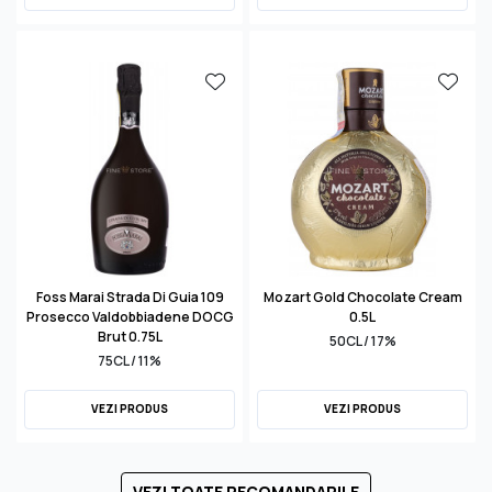
Foss Marai Strada Di Guia 109
Mozart Gold Chocolate Cream
Prosecco Valdobbiadene DOCG
0.5L
Brut 0.75L
50CL / 17%
75CL / 11%
VEZI PRODUS
VEZI PRODUS
VEZI TOATE RECOMANDARILE