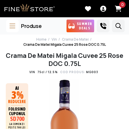
0
SUMMER
Produse
DEALS
Home
Vin
Crama De Matei
Crama De Matei Migala Cuvee 25 Rose DOC 0.75L
Crama De Matei Migala Cuvee 25 Rose
DOC 0.75L
VIN
75cl / 12.5%
COD PRODUS:
MG003
AI
3%
REDUCERE
FOLOSIND
CUPONUL
SD700
LA COMENZI
PESTE 700 LEI