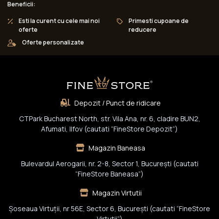
Beneficii:
Esti la curent cu cele mai noi
Primesti cupoane de
oferte
reducere
Oferte personalizate
Depozit / Punct de ridicare
CTPark Bucharest North, str. Vila Ana, nr. 6, cladire BUN2,
Afumati, Ilfov (cautati “FineStore Depozit”)
Magazin Baneasa
Bulevardul Aerogarii, nr. 2-8, Sector 1, Bucureşti (cautati
“FineStore Baneasa”)
Magazin Virtutii
Șoseaua Virtuții, nr 56E, Sector 6, București (cautati “FineStore
Virtutii”)