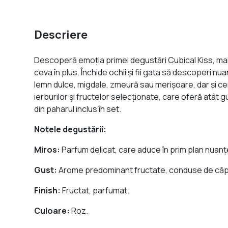
Descriere
Descoperă emoţia primei degustări Cubical Kiss, mai i
ceva în plus. Închide ochii şi fii gata să descoperi 
lemn dulce, migdale, zmeură sau merişoare, dar şi ce
ierburilor şi fructelor selecţionate, care oferă atât g
din paharul inclus în set.
Notele degustării:
Miros:
Parfum delicat, care aduce în prim plan nuanţe
Gust:
Arome predominant fructate, conduse de căpşu
Finish:
Fructat, parfumat.
Culoare:
Roz.