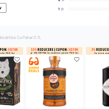
W
1
bical Kiss Cu Pahar 0.7L
UPON:
SD700
3%
REDUCE
15%
REDUCERE
| CUPON:
SD700
și -3% EXTRA la
comenzi peste 700 lei
este 700 lei
la orice co