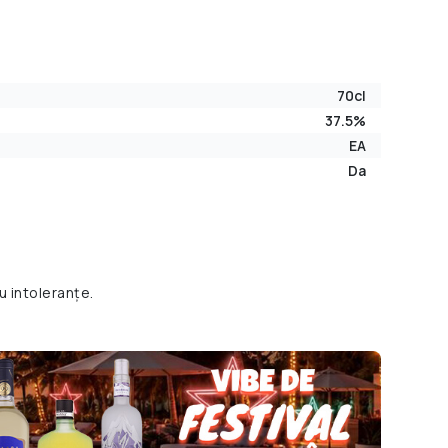
70cl
37.5%
EA
Da
u intoleranțe.