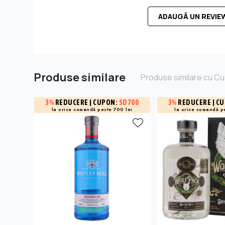
ADAUGĂ UN REVIE
Produse similare
Produse similare cu Cu
3%
REDUCERE
| CUPON:
SD700
3%
REDUCERE
| C
la orice comandă peste 700 lei
la orice comandă p