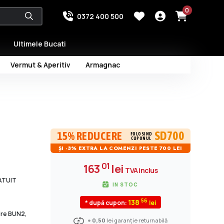
0
0372 400 500
Ultimele Bucati
Vermut & Aperitiv
Armagnac
SD700
15% REDUCERE
FOLOSIND
CUPONUL
ȘI -3% EXTRA LA COMENZI PESTE 700 LEI
01
163
lei
TVA inclus
RATUIT
IN STOC
56
138
* după cupon:
dire BUN2,
+ 0,50
lei garanție returnabilă