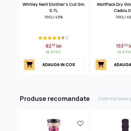
Whitley Neill Distiller's Cut Gin
WolfPack Dry Gin
0.7L
Cadou 0
70CL / 43%
70CL / 4
5
(1)
82
lei
153
l
53
02
IN STOC
IN STO
ADAUGA IN COS
ADAUGA
Produse recomandate
Cele mai bune p