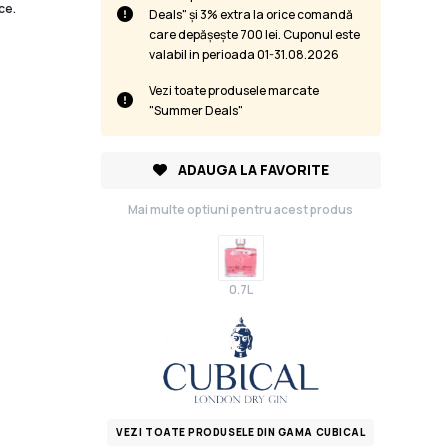
ce.
Deals" și 3% extra la orice comandă
care depășește 700 lei. Cuponul este
valabil in perioada 01-31.08.2026
Vezi toate produsele marcate
"Summer Deals"
ADAUGA LA FAVORITE
Mai multe optiuni pentru acest produs
0.7L
VEZI TOATE PRODUSELE DIN GAMA CUBICAL