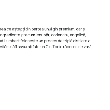
ea ce aştepţi din partea unui gin premium, dar şi
e ingrediente precum ienupăr, coriandru, angelică,
d Humbert foloseşte un proces de triplă distilare a
nvităm să îl savuraţi într-un Gin Tonic răcoros de vară,