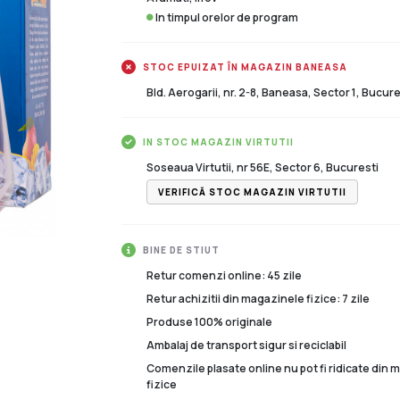
In timpul orelor de program
STOC EPUIZAT ÎN MAGAZIN BANEASA
Bld. Aerogarii, nr. 2-8, Baneasa, Sector 1, Bucure
IN STOC MAGAZIN VIRTUTII
Soseaua Virtutii, nr 56E, Sector 6, Bucuresti
VERIFICĂ STOC MAGAZIN VIRTUTII
BINE DE STIUT
Retur comenzi online: 45 zile
Retur achizitii din magazinele fizice: 7 zile
Produse 100% originale
Ambalaj de transport sigur si reciclabil
Comenzile plasate online nu pot fi ridicate din
fizice