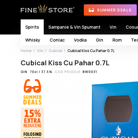
SUMMER DEALS
Spirits
Sampanie & Vin Spumant
Vin
Cosu
Whisky
Coniac
Vodka
Gin
Rom
Teq
Home
Gin
Cubical
Cubical Kiss Cu Pahar 0.7L
Cubical Kiss Cu Pahar 0.7L
GIN
70cl / 37.5%
COD PRODUS:
BW0031
15%
EXTRA
REDUCERE
FOLOSIND