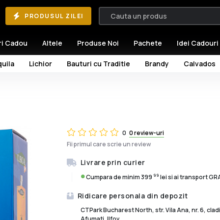
PRODUSUL ZILEI
ri Cadou
Altele
Produse Noi
Pachete
Idei Cadouri
uila
Lichior
Bauturi cu Traditie
Brandy
Calvados
0
0 review-uri
Fii primul care scrie un review
Livrare prin curier
99
Cumpara de minim 399
lei si ai transport G
Ridicare personala din depozit
CTPark Bucharest North, str. Vila Ana, nr. 6, cla
Afumati, Ilfov