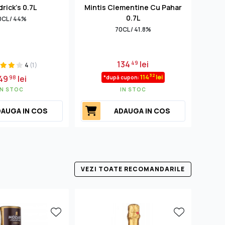
rick's 0.7L
Mintis Clementine Cu Pahar
0.7L
0CL / 44%
70CL / 41.8%
134
lei
49
4
(1)
32
114
lei
49
lei
98
*după cupon:
IN STOC
IN STOC
AUGA IN COS
ADAUGA IN COS
VEZI TOATE RECOMANDARILE