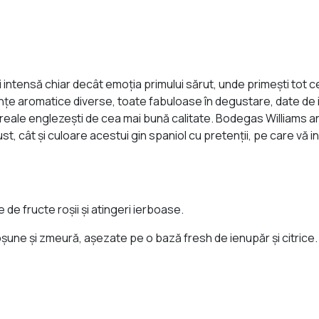
ntensă chiar decât emoţia primului sărut, unde primeşti tot ce
nuanţe aromatice diverse, toate fabuloase în degustare, date d
reale englezeşti de cea mai bună calitate. Bodegas Williams an
ust, cât şi culoare acestui gin spaniol cu pretenţii, pe care vă i
 de fructe roşii şi atingeri ierboase.
ne şi zmeură, aşezate pe o bază fresh de ienupăr şi citrice.