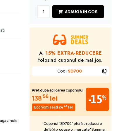
ADAUGA IN COS
sti
Ai
15% EXTRA-REDUCERE
folosind cuponul de mai jos.
Cod
:
SD700
Preț după aplicarea cuponului
-15
56
%
138
lei
45
Economisești
24
lei
 magazinele
Cuponul "SD700" oferă o reducere
de 15% produselor marcate "Summer