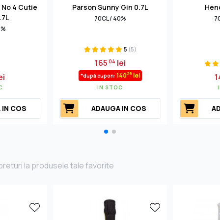
 No 4 Cutie
Parson Sunny Gin 0.7L
Hend
.7L
70CL / 40%
7
0%
5
(5)
165
lei
04
29
140
lei
ei
1
*după cupon:
C
IN STOC
 IN COS
ADAUGA IN COS
AD
returi la produsele tale favorite