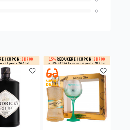
0
RE
| CUPON:
SD700
3%
R
15%
REDUCERE
| CUPON:
SD700
și -3% EXTRA la
comenzi peste 700 lei
mandă peste 700 lei
la 